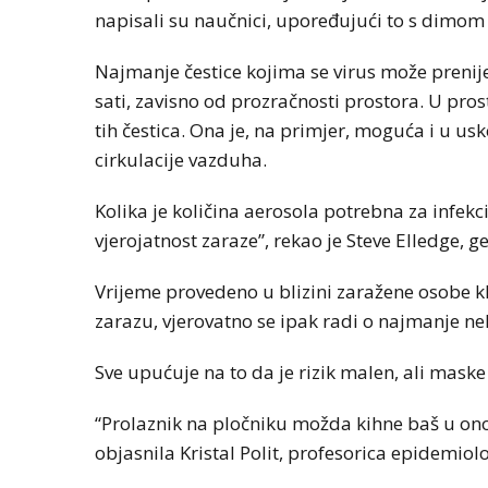
napisali su naučnici, upoređujući to s dimom 
Najmanje čestice kojima se virus može prenije
sati, zavisno od prozračnosti prostora. U pro
tih čestica. Ona je, na primjer, moguća i u 
cirkulacije vazduha.
Kolika je količina aerosola potrebna za infekcij
vjerojatnost zaraze”, rekao je Steve Elledge, g
Vrijeme provedeno u blizini zaražene osobe kl
zarazu, vjerovatno se ipak radi o najmanje ne
Sve upućuje na to da je rizik malen, ali maske 
“Prolaznik na pločniku možda kihne baš u ono
objasnila Kristal Polit, profesorica epidemiolo