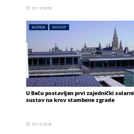
Posted
15/11/2018
on
AUSTRIJA
NOVOSTI
U Beču postavljen prvi zajednički solarni
sustav na krov stambene zgrade
Posted
15/11/2018
on