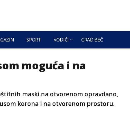
GAZIN
SPORT
VODIČI
GRAD BEČ
som moguća i na
zaštitnih maski na otvorenom opravdano,
 virusom korona i na otvorenom prostoru.