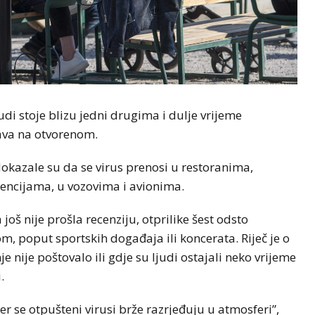
di stoje blizu jedni drugima i dulje vrijeme
bava na otvorenom.
okazale su da se virus prenosi u restoranima,
encijama, u vozovima i avionima.
još nije prošla recenziju, otprilike šest odsto
, poput sportskih događaja ili koncerata. Riječ je o
 nije poštovalo ili gdje su ljudi ostajali neko vrijeme
.
r se otpušteni virusi brže razrjeđuju u atmosferi”,