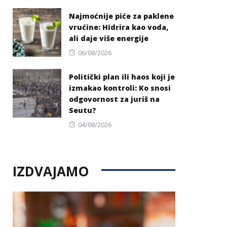
on
Najmoćnije piće za paklene
vrućine: Hidrira kao voda,
ali daje više energije
Posted
06/08/2026
on
Politički plan ili haos koji je
izmakao kontroli: Ko snosi
odgovornost za juriš na
Seutu?
Posted
04/08/2026
on
IZDVAJAMO