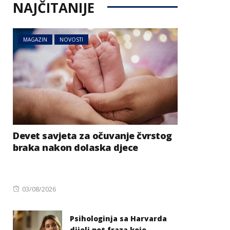
NAJČITANIJE
MAGAZIN
NOVOSTI
Devet savjeta za očuvanje čvrstog
braka nakon dolaska djece
Posted
03/08/2026
on
Psihologinja sa Harvarda
dijeli pet fraza koje