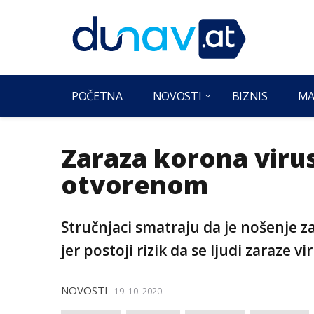
POČETNA
NOVOSTI
BIZNIS
MA
Zaraza korona viru
otvorenom
Stručnjaci smatraju da je nošenje 
jer postoji rizik da se ljudi zaraze
NOVOSTI
19. 10. 2020.