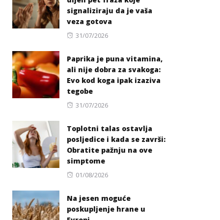
signaliziraju da je vaša
veza gotova
Posted
31/07/2026
on
Paprika je puna vitamina,
ali nije dobra za svakoga:
Evo kod koga ipak izaziva
tegobe
Posted
31/07/2026
on
Toplotni talas ostavlja
posljedice i kada se završi:
Obratite pažnju na ove
simptome
Posted
01/08/2026
on
Na jesen moguće
poskupljenje hrane u
Evropi