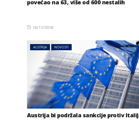
povećao na 63, više od 600 nestalih
Posted
16/11/2018
on
AUSTRIJA
NOVOSTI
Austrija bi podržala sankcije protiv Itali