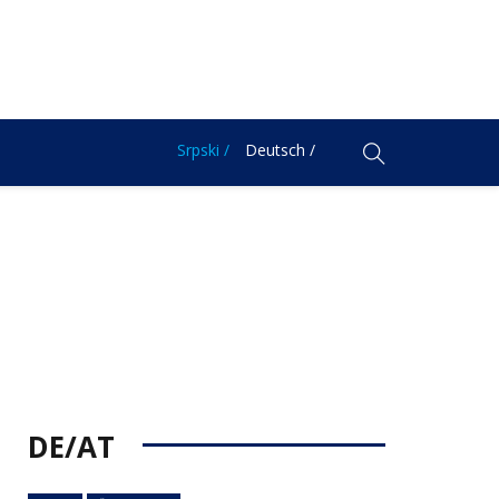
Srpski /
Deutsch /
DE/AT