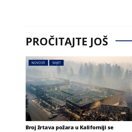
PROČITAJTE JOŠ
NOVOSTI
SVIJET
Broj žrtava požara u Kaliforniji se