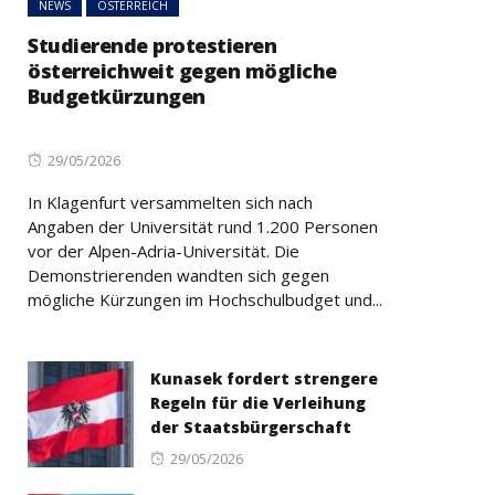
NEWS
ÖSTERREICH
Studierende protestieren
österreichweit gegen mögliche
Budgetkürzungen
Posted
29/05/2026
on
In Klagenfurt versammelten sich nach
Angaben der Universität rund 1.200 Personen
vor der Alpen-Adria-Universität. Die
Demonstrierenden wandten sich gegen
mögliche Kürzungen im Hochschulbudget und...
Kunasek fordert strengere
Regeln für die Verleihung
der Staatsbürgerschaft
Posted
29/05/2026
on