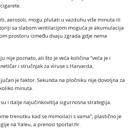
cigarete.
ti, aerosoli, mogu plutati u vazduhu više minuta ili
storiji sa slabom ventilacijom moguća je akumulacija
uskom prostoru između dvaju zgrada gdje nema
u nije poznato, ali što je veća količina “veća je i
enetičar i stručnjak za viruse s Harvarda.
jučan je faktor. Sekunda na pločniku nije dovoljna za
koliko minuta.
su i dalje najučinkovitija sigurnosna strategija.
me trenutku kad se mimoilazi s vama”, plastično je
gije na Yaleu, a prenosi tportal.hr.