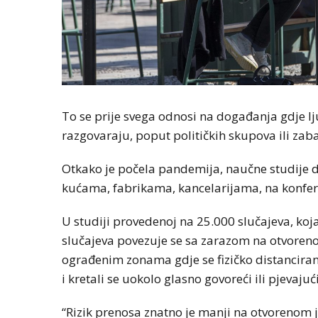
To se prije svega odnosi na događanja gdje lju
razgovaraju, poput političkih skupova ili za
Otkako je počela pandemija, naučne studije d
kućama, fabrikama, kancelarijama, na konfer
U studiji provedenoj na 25.000 slučajeva, koja 
slučajeva povezuje se sa zarazom na otvorenom
ograđenim zonama gdje se fizičko distanciranje
i kretali se uokolo glasno govoreći ili pjevajući
“Rizik prenosa znatno je manji na otvorenom je