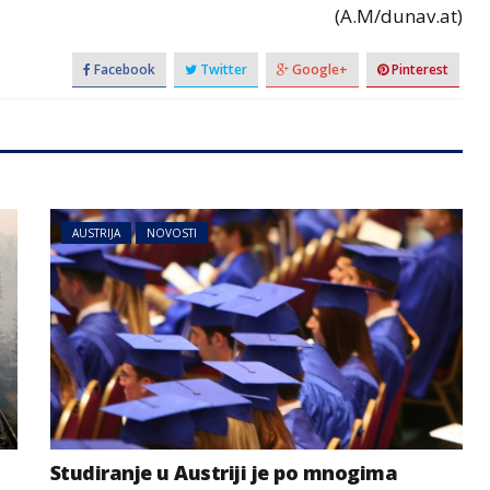
(A.M/dunav.at)
Facebook
Twitter
Google+
Pinterest
AUSTRIJA
NOVOSTI
Studiranje u Austriji je po mnogima