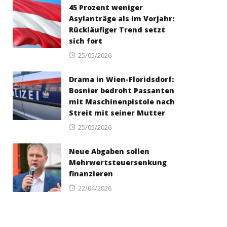
45 Prozent weniger
Asylanträge als im Vorjahr:
Rückläufiger Trend setzt
sich fort
Posted
25/05/2026
on
Drama in Wien-Floridsdorf:
Bosnier bedroht Passanten
mit Maschinenpistole nach
Streit mit seiner Mutter
Posted
25/05/2026
on
Neue Abgaben sollen
Mehrwertsteuersenkung
finanzieren
Posted
22/04/2026
on