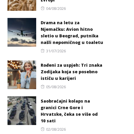
Posted
04/08/2026
on
Drama na letu za
Njemačku: Avion hitno
sletio u Beograd, putnika
našli nepomičnog u toaletu
Posted
31/07/2026
on
Rođeni za uspjeh: Tri znaka
Zodijaka koja se posebno
ističu u karijeri
Posted
05/08/2026
on
Saobraćajni kolaps na
granici Crne Gore i
Hrvatske, čeka se više od
10 sati
Posted
02/08/2026