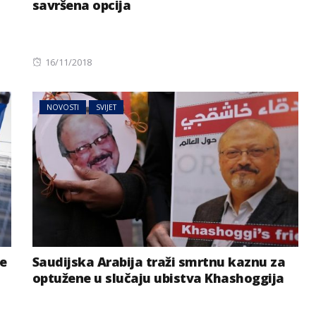
savršena opcija
Posted
16/11/2018
on
NOVOSTI
SVIJET
je
Saudijska Arabija traži smrtnu kaznu za
optužene u slučaju ubistva Khashoggija