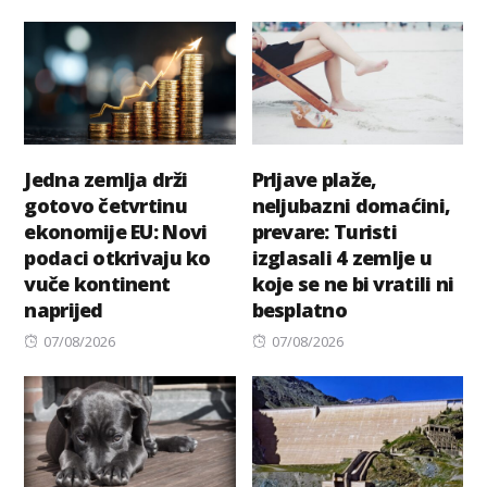
on
on
Jedna zemlja drži
Prljave plaže,
gotovo četvrtinu
neljubazni domaćini,
ekonomije EU: Novi
prevare: Turisti
podaci otkrivaju ko
izglasali 4 zemlje u
vuče kontinent
koje se ne bi vratili ni
naprijed
besplatno
Posted
Posted
07/08/2026
07/08/2026
on
on