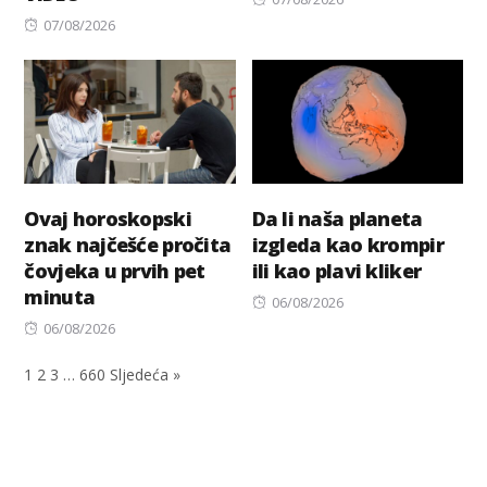
Posted
on
07/08/2026
on
Ovaj horoskopski
Da li naša planeta
znak najčešće pročita
izgleda kao krompir
čovjeka u prvih pet
ili kao plavi kliker
minuta
Posted
06/08/2026
Posted
on
06/08/2026
on
1
2
3
…
660
Sljedeća »