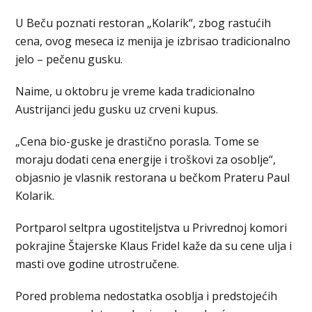
U Beču poznati restoran „Kolarik“, zbog rastućih
cena, ovog meseca iz menija je izbrisao tradicionalno
jelo – pečenu gusku.
Naime, u oktobru je vreme kada tradicionalno
Austrijanci jedu gusku uz crveni kupus.
„Cena bio-guske je drastično porasla. Tome se
moraju dodati cena energije i troškovi za osoblje“,
objasnio je vlasnik restorana u bečkom Prateru Paul
Kolarik.
Portparol seltpra ugostiteljstva u Privrednoj komori
pokrajine Štajerske Klaus Fridel kaže da su cene ulja i
masti ove godine utrostručene.
Pored problema nedostatka osoblja i predstojećih