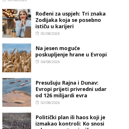
on
Rođeni za uspjeh: Tri znaka
Zodijaka koja se posebno
ističu u karijeri
Posted
05/08/2026
on
Na jesen moguće
poskupljenje hrane u Evropi
Posted
04/08/2026
on
Presušuju Rajna i Dunav:
Evropi prijeti privredni udar
od 126 milijardi evra
Posted
02/08/2026
on
Politički plan ili haos koji je
izmakao kontroli: Ko snosi