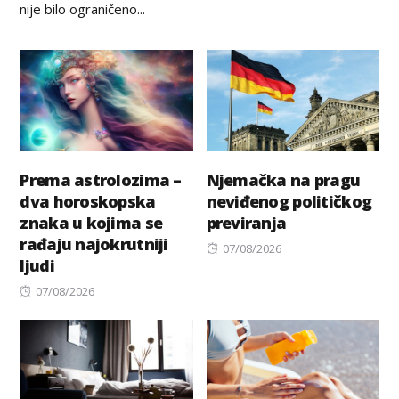
nije bilo ograničeno...
Prema astrolozima –
Njemačka na pragu
dva horoskopska
neviđenog političkog
znaka u kojima se
previranja
rađaju najokrutniji
Posted
07/08/2026
ljudi
on
Posted
07/08/2026
on