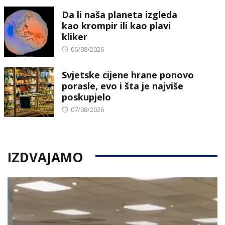
on
Da li naša planeta izgleda
kao krompir ili kao plavi
kliker
Posted
06/08/2026
on
Svjetske cijene hrane ponovo
porasle, evo i šta je najviše
poskupjelo
Posted
07/08/2026
on
IZDVAJAMO