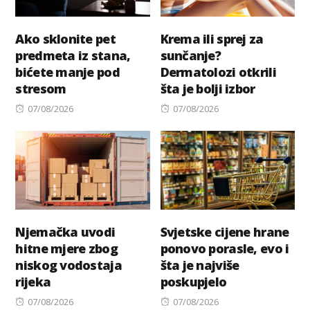
Ako sklonite pet
Krema ili sprej za
predmeta iz stana,
sunčanje?
bićete manje pod
Dermatolozi otkrili
stresom
šta je bolji izbor
Posted
Posted
07/08/2026
07/08/2026
on
on
Njemačka uvodi
Svjetske cijene hrane
hitne mjere zbog
ponovo porasle, evo i
niskog vodostaja
šta je najviše
rijeka
poskupjelo
Posted
Posted
07/08/2026
07/08/2026