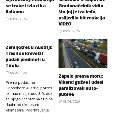
se trake i izlazi ka
Gradonačelnik vidio
Balkanu
šta joj je iza leđa,
uslijedila hit reakcija
Posted
08/08/2026
VIDEO
on
Posted
08/08/2026
on
Zemljotres u Austriji:
Tresli se kreveti i
padali predmeti u
Tirolu
Posted
08/08/2026
Zapelo prema moru:
on
Vikend gužve i udesi
Prema podacima
paralizovali auto-
Geosphere Austria, potres
je imao magnitudu 3,5, dok
puteve
se njegov centar nalazio na
Posted
08/08/2026
dubini od oko osam
on
kilometara. Podrhtavanje