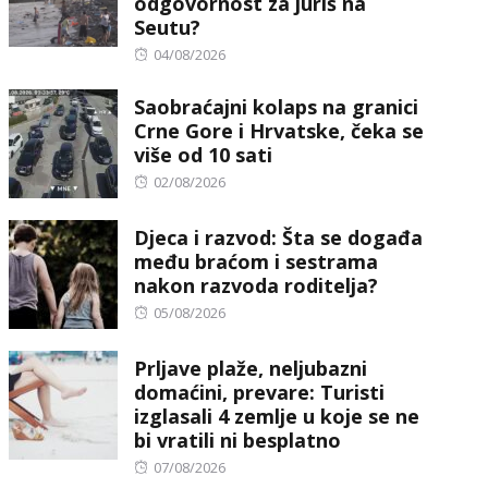
odgovornost za juriš na
Seutu?
Posted
04/08/2026
on
Saobraćajni kolaps na granici
Crne Gore i Hrvatske, čeka se
više od 10 sati
Posted
02/08/2026
on
Djeca i razvod: Šta se događa
među braćom i sestrama
nakon razvoda roditelja?
Posted
05/08/2026
on
Prljave plaže, neljubazni
domaćini, prevare: Turisti
izglasali 4 zemlje u koje se ne
bi vratili ni besplatno
Posted
07/08/2026