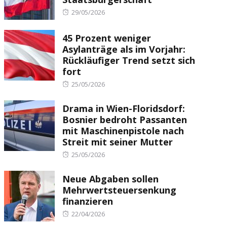
Posted
29/05/2026
on
45 Prozent weniger
Asylanträge als im Vorjahr:
Rückläufiger Trend setzt sich
fort
Posted
25/05/2026
on
Drama in Wien-Floridsdorf:
Bosnier bedroht Passanten
mit Maschinenpistole nach
Streit mit seiner Mutter
Posted
25/05/2026
on
Neue Abgaben sollen
Mehrwertsteuersenkung
finanzieren
Posted
22/04/2026
on