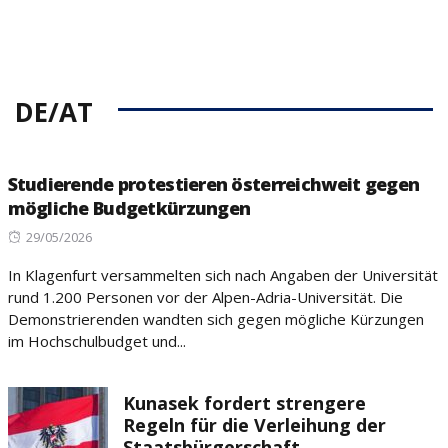
DE/AT
Studierende protestieren österreichweit gegen
mögliche Budgetkürzungen
Posted
29/05/2026
on
In Klagenfurt versammelten sich nach Angaben der Universität
rund 1.200 Personen vor der Alpen-Adria-Universität. Die
Demonstrierenden wandten sich gegen mögliche Kürzungen
im Hochschulbudget und...
Kunasek fordert strengere
Regeln für die Verleihung der
Staatsbürgerschaft