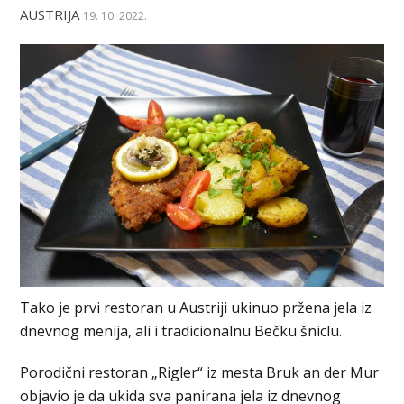
AUSTRIJA
19. 10. 2022.
Tako je prvi restoran u Austriji ukinuo pržena jela iz
dnevnog menija, ali i tradicionalnu Bečku šniclu.
Porodični restoran „Rigler“ iz mesta Bruk an der Mur
objavio je da ukida sva panirana jela iz dnevnog