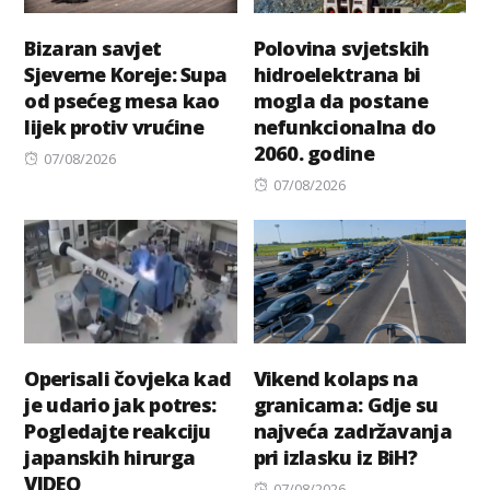
Bizaran savjet
Polovina svjetskih
Sjeverne Koreje: Supa
hidroelektrana bi
od psećeg mesa kao
mogla da postane
lijek protiv vrućine
nefunkcionalna do
2060. godine
Posted
07/08/2026
on
Posted
07/08/2026
on
Operisali čovjeka kad
Vikend kolaps na
je udario jak potres:
granicama: Gdje su
Pogledajte reakciju
najveća zadržavanja
japanskih hirurga
pri izlasku iz BiH?
VIDEO
Posted
07/08/2026