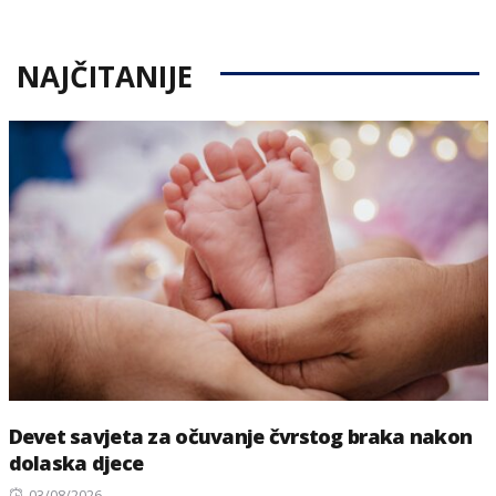
NAJČITANIJE
Devet savjeta za očuvanje čvrstog braka nakon
dolaska djece
Posted
03/08/2026