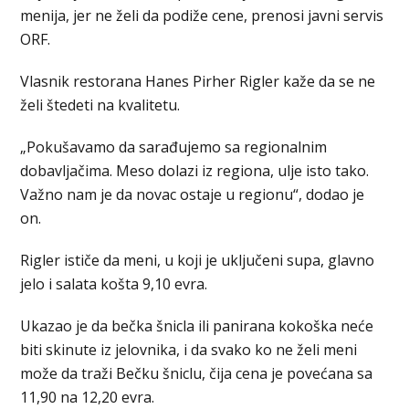
menija, jer ne želi da podiže cene, prenosi javni servis
ORF.
Vlasnik restorana Hanes Pirher Rigler kaže da se ne
želi štedeti na kvalitetu.
„Pokušavamo da sarađujemo sa regionalnim
dobavljačima. Meso dolazi iz regiona, ulje isto tako.
Važno nam je da novac ostaje u regionu“, dodao je
on.
Rigler ističe da meni, u koji je uključeni supa, glavno
jelo i salata košta 9,10 evra.
Ukazao je da bečka šnicla ili panirana kokoška neće
biti skinute iz jelovnika, i da svako ko ne želi meni
može da traži Bečku šniclu, čija cena je povećana sa
11,90 na 12,20 evra.