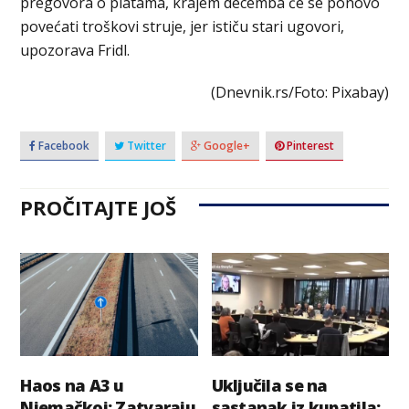
pregovora o platama, krajem decemba će se ponovo
povećati troškovi struje, jer ističu stari ugovori,
upozorava Fridl.
(Dnevnik.rs/Foto: Pixabay)
Facebook
Twitter
Google+
Pinterest
PROČITAJTE JOŠ
Haos na A3 u
Uključila se na
Njemačkoj: Zatvaraju
sastanak iz kupatila: