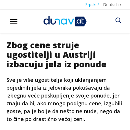
Srpski /
Deutsch /
Zbog cene struje
ugostitelji u Austriji
izbacuju jela iz ponude
Sve je više ugostitelja koji uklanjanjem
pojedinih jela iz jelovnika pokušavaju da
izbegnu veće poskupljenje svoje ponude, jer
znaju da bi, ako mnogo podignu cene, izgubili
goste, pa je bolje da nešto ne nude, nego da
to čine po drastično većoj ceni.