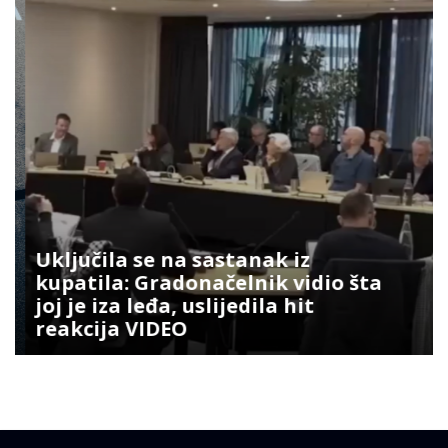
Uključila se na sastanak iz
kupatila: Gradonačelnik vidio šta
joj je iza leđa, uslijedila hit
reakcija VIDEO