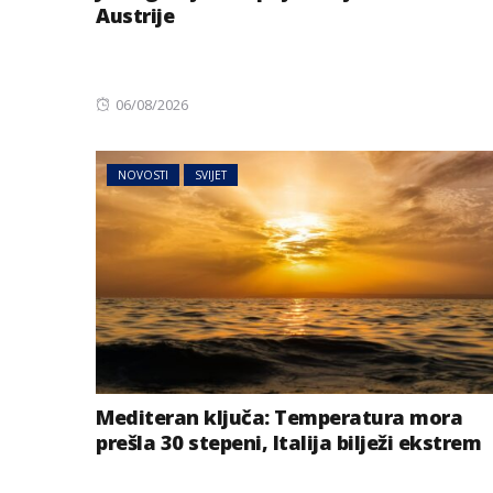
Austrije
Posted
06/08/2026
on
NOVOSTI
SVIJET
AUSTRIJA
NOVOSTI
Jake grmljavine 
dijelovima Austr
Mediteran ključa: Temperatura mora
prešla 30 stepeni, Italija bilježi ekstrem