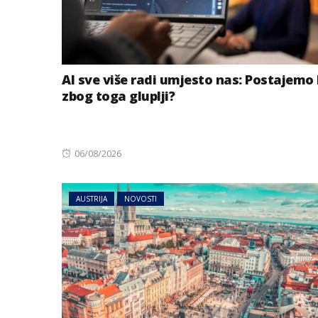
AI sve više radi umjesto nas: Postajemo 
zbog toga gluplji?
Posted
06/08/2026
on
AUSTRIJA
NOVOSTI