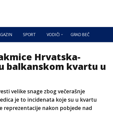
GAZIN
SPORT
VODIČI
GRAD BEČ
akmice Hrvatska-
i u balkanskom kvartu u
vesti velike snage zbog večerašnje
edica je to incidenata koje su u kvartu
ske reprezentacije nakon pobjede nad