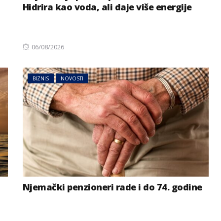
Hidrira kao voda, ali daje više energije
Posted
06/08/2026
on
BIZNIS
NOVOSTI
MAGAZIN
NOVOSTI
AI sve više radi umjesto nas:
prijete
Postajemo li zbog toga
ije
gluplji?
Njemački penzioneri rade i do 74. godine