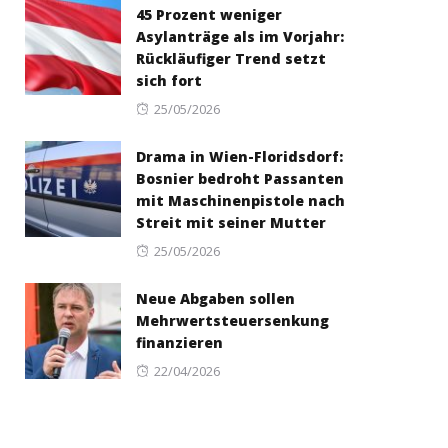
45 Prozent weniger
Asylanträge als im Vorjahr:
Rückläufiger Trend setzt
sich fort
Posted
25/05/2026
on
Drama in Wien-Floridsdorf:
Bosnier bedroht Passanten
mit Maschinenpistole nach
Streit mit seiner Mutter
Posted
25/05/2026
on
Neue Abgaben sollen
Mehrwertsteuersenkung
finanzieren
Posted
22/04/2026
on