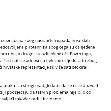
la iznenađena zbog nacističkih ispada hrvatskih
 nedozvoljena pirotehnika zbog čega su ozlijeđene
nom uhu, a drugoj su ozlijeđene oči. Povrh toga,
šest njih se odnosi na tjelesne ozljede, a tri zbog
 hrvatske reprezentacije su više sati blokirali
a utakmica strogo nadgledati i da se neće dozvoliti
iji podsjećaju da takvih problema nije bilo od
vijači također radili incidente.