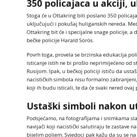
350 policajaca u akciji, u
Stoga će u Ottakring biti poslano 350 policajac
uključujući i pokušaj huliganskih nereda. Me
Ottakring bit će i specijalne snage policije, a 
bečke policije Harald Sörös.
Povrh toga, provela se brzinska edukacija poli
isticanje istih ne bi prošlo neprimijećeno od s
Rusijom. Ipak, u bečkoj policiji ističu da us
nacističkih simbola nisu formalno zabranjeni,
koji ih budu isticali, te da će svaki nered ovaj
Ustaški simboli nakon u
Podsjećamo, na fotografijama i snimkama slav
navijači koji nacistički salutiraju te zastave 
bijelim poljem. Svjedoci pak kažu da su se na