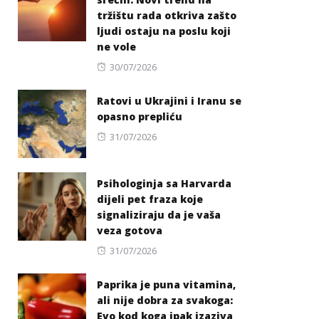
tržištu rada otkriva zašto
ljudi ostaju na poslu koji
ne vole
Posted
30/07/2026
on
Ratovi u Ukrajini i Iranu se
opasno prepliću
Posted
31/07/2026
on
Psihologinja sa Harvarda
dijeli pet fraza koje
signaliziraju da je vaša
veza gotova
Posted
31/07/2026
on
Paprika je puna vitamina,
ali nije dobra za svakoga:
Evo kod koga ipak izaziva