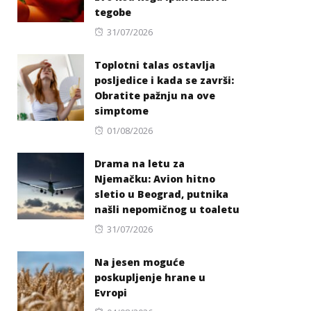
tegobe
Posted
31/07/2026
on
Toplotni talas ostavlja
posljedice i kada se završi:
Obratite pažnju na ove
simptome
Posted
01/08/2026
on
Drama na letu za
Njemačku: Avion hitno
sletio u Beograd, putnika
našli nepomičnog u toaletu
Posted
31/07/2026
on
Na jesen moguće
poskupljenje hrane u
Evropi