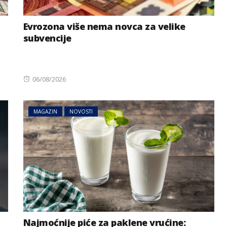
Evrozona više nema novca za velike
subvencije
Posted
06/08/2026
on
MAGAZIN
NOVOSTI
Najmoćnije piće za paklene vrućine: