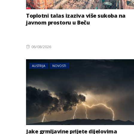
Toplotni talas izaziva više sukoba na
javnom prostoru u Beču
Posted
06/08/2026
on
AUSTRIJA
NOVOSTI
Jake grmljavine prijete dijelovima