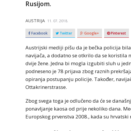
Rusijom.
AUSTRIJA
11. 07. 2018.
Facebook
Twitter
Google+
Pinterest
Austrijski mediji pišu da je bečka policija bi
navijača, a dodatno se otkrilo da se koristila
dvije žene. Jedna bi mogla izgubiti sluh u jed
podneseno je 78 prijava zbog raznih prekršaja, 
opiranja postupanju policije. Također, navijači
Ottakrinerstrasse.
Zbog svega toga je odlučeno da će se današnj
ponavljanje kaosa od prije nekoliko dana. Med
Europskog prvenstva 2008., kada su hrvatski na