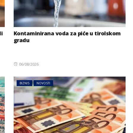
li
Kontaminirana voda za piće u tirolskom
gradu
Posted
06/08/2026
on
BIZNIS
NOVOSTI