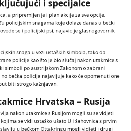
ključujući i specijalce
a, a pripremljen je i plan akcije za sve opcije,
đu policijskim snagama koje dolaze danas u bečki
dovode se i policijski psi, najavio je glasnogovornik
cijskih snaga u vezi ustaških simbola, tako da
trane policije kao što je bio slučaj nakon utakmice s
taški simboli po austrijskom Zakonom o zabrani
 no bečka policija najavljuje kako će opomenuti one
 put biti strogo kažnjavan.
takmice Hrvatska – Rusija
lja nakon utakmice s Rusijom mogli su se vidjeti
na kojima se vidi ustaško ušato U i šahovnica s prvim
 slavlju u bečkom Ottakringu mogli vidjeti i drugi