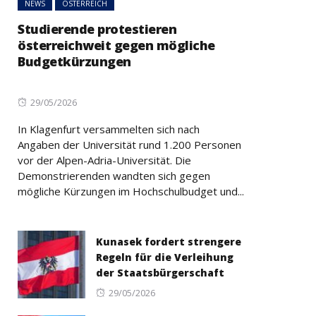
NEWS
ÖSTERREICH
Studierende protestieren
österreichweit gegen mögliche
Budgetkürzungen
Posted
29/05/2026
on
In Klagenfurt versammelten sich nach
Angaben der Universität rund 1.200 Personen
vor der Alpen-Adria-Universität. Die
Demonstrierenden wandten sich gegen
mögliche Kürzungen im Hochschulbudget und...
Kunasek fordert strengere
Regeln für die Verleihung
der Staatsbürgerschaft
Posted
29/05/2026
on