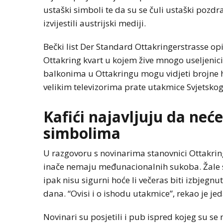
ustaški simboli te da su se čuli ustaški pozdr
izvijestili austrijski mediji.
Bečki list Der Standard Ottakringerstrasse op
Ottakring kvart u kojem žive mnogo useljenici 
balkonima u Ottakringu mogu vidjeti brojne h
velikim televizorima prate utakmice Svjetsko
Kafići najavljuju da neće
simbolima
U razgovoru s novinarima stanovnici Ottakring
inače nemaju međunacionalnih sukoba. Žale s
ipak nisu sigurni hoće li večeras biti izbjegnut
dana. “Ovisi i o ishodu utakmice”, rekao je je
Novinari su posjetili i pub ispred kojeg su se 