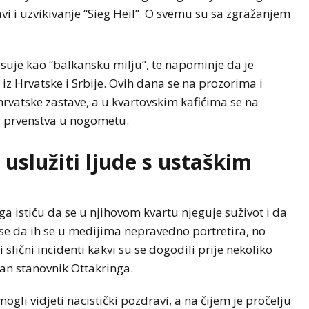
avi i uzvikivanje “Sieg Heil”. O svemu su sa zgražanjem
isuje kao “balkansku milju”, te napominje da je
iz Hrvatske i Srbije. Ovih dana se na prozorima i
rvatske zastave, a u kvartovskim kafićima se na
g prvenstva u nogometu.
 uslužiti ljude s ustaškim
a ističu da se u njihovom kvartu njeguje suživot i da
e da ih se u medijima nepravedno portretira, no
i slični incidenti kakvi su se dogodili prije nekoliko
dan stanovnik Ottakringa.
mogli vidjeti nacistički pozdravi, a na čijem je pročelju