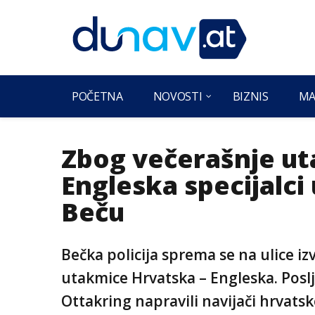
POČETNA
NOVOSTI
BIZNIS
MA
Zbog večerašnje ut
Engleska specijalc
Beču
Bečka policija sprema se na ulice iz
utakmice Hrvatska – Engleska. Poslj
Ottakring napravili navijači hrvat