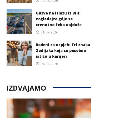
Posted
04/08/2026
on
Gužve na izlazu iz BiH:
Pogledajte gdje se
trenutno čeka najduže
Posted
31/07/2026
on
Rođeni za uspjeh: Tri znaka
Zodijaka koja se posebno
ističu u karijeri
Posted
05/08/2026
on
IZDVAJAMO