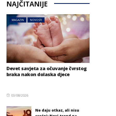
NAJČITANIJE
MAGAZIN
NOVOSTI
Devet savjeta za očuvanje čvrstog
braka nakon dolaska djece
Posted
03/08/2026
on
Ne daju otkaz, ali nisu
srećni: Novi trend na