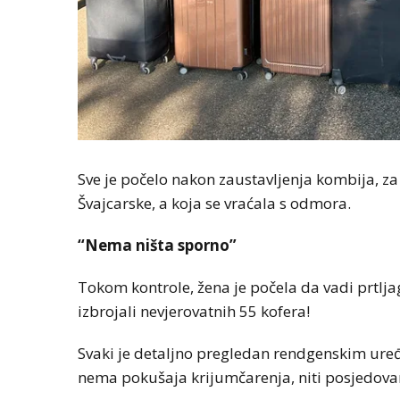
Sve je počelo nakon zaustavljenja kombija, za
Švajcarske, a koja se vraćala s odmora.
“Nema ništa sporno”
Tokom kontrole, žena je počela da vadi prtljag
izbrojali nevjerovatnih 55 kofera!
Svaki je detaljno pregledan rendgenskim uređ
nema pokušaja krijumčarenja, niti posjedova