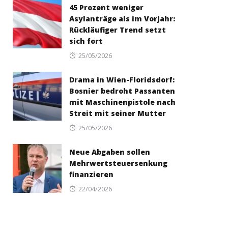
45 Prozent weniger
Asylanträge als im Vorjahr:
Rückläufiger Trend setzt
sich fort
Posted
25/05/2026
on
Drama in Wien-Floridsdorf:
Bosnier bedroht Passanten
mit Maschinenpistole nach
Streit mit seiner Mutter
Posted
25/05/2026
on
Neue Abgaben sollen
Mehrwertsteuersenkung
finanzieren
Posted
22/04/2026
on