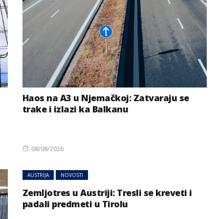
Haos na A3 u Njemačkoj: Zatvaraju se
trake i izlazi ka Balkanu
Posted
08/08/2026
on
AUSTRIJA
NOVOSTI
Zemljotres u Austriji: Tresli se kreveti i
padali predmeti u Tirolu