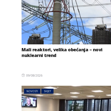
Mali reaktori, velika obećanja – novi
nuklearni trend
Posted
09/08/2026
on
NOVOSTI
SVIJET