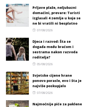
on
Prljave plaže, neljubazni
domaćini, prevare: Turisti
izglasali 4 zemlje u koje se
ne bi vratili ni besplatno
Posted
07/08/2026
on
Djeca i razvod: Šta se
događa među braćom i
sestrama nakon razvoda
roditelja?
Posted
05/08/2026
on
Svjetske cijene hrane
ponovo porasle, evo i šta je
najviše poskupjelo
Posted
07/08/2026
on
Najmoćnije piće za paklene