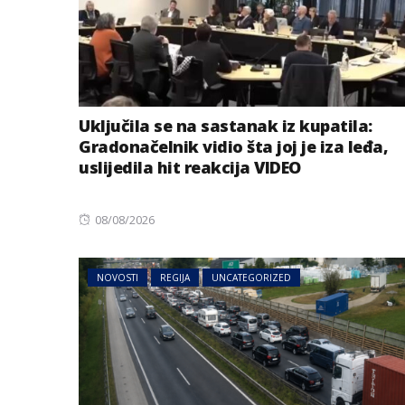
Uključila se na sastanak iz kupatila:
Gradonačelnik vidio šta joj je iza leđa,
uslijedila hit reakcija VIDEO
Posted
08/08/2026
on
NOVOSTI
REGIJA
UNCATEGORIZED