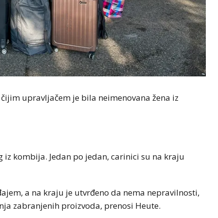
 čijim upravljačem je bila neimenovana žena iz
 iz kombija. Jedan po jedan, carinici su na kraju
ajem, a na kraju je utvrđeno da nema nepravilnosti,
nja zabranjenih proizvoda, prenosi Heute.