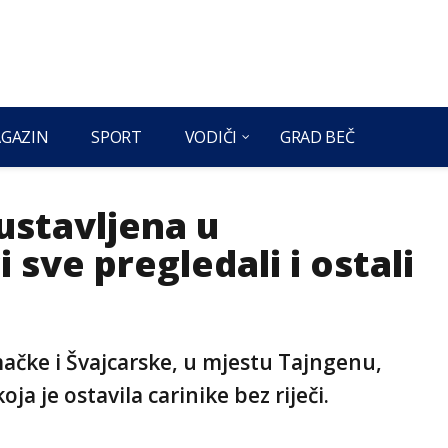
GAZIN
SPORT
VODIČI
GRAD BEČ
ustavljena u
i sve pregledali i ostali
čke i Švajcarske, u mjestu Tajngenu,
ja je ostavila carinike bez riječi.