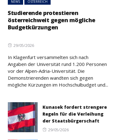
NEWS
ÖSTERREICH
Studierende protestieren
österreichweit gegen mögliche
Budgetkürzungen
Posted
29/05/2026
on
In Klagenfurt versammelten sich nach
Angaben der Universität rund 1.200 Personen
vor der Alpen-Adria-Universität. Die
Demonstrierenden wandten sich gegen
mögliche Kürzungen im Hochschulbudget und...
Kunasek fordert strengere
Regeln für die Verleihung
der Staatsbürgerschaft
Posted
29/05/2026
on