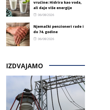
vrućine: Hidrira kao voda,
ali daje više energije
Posted
06/08/2026
on
Njemački penzioneri rade i
do 74. godine
Posted
06/08/2026
on
IZDVAJAMO