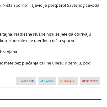
ice. Ništa sporno”, izjavio je portparol Saveznog zavoda
e tajna. Nadležne službe nisu željele da otkrivaju
ikom kontrole nije utvrđeno ništa sporno.
abranjena.
redmete bez plaćanja carine unesu u zemlju, pod
Facebook
Twitter
Google+
Pinterest