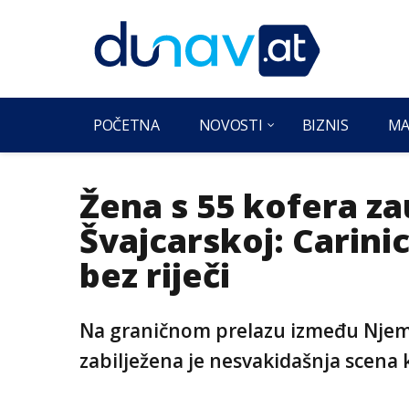
POČETNA
NOVOSTI
BIZNIS
MA
Žena s 55 kofera za
Švajcarskoj: Carinic
bez riječi
Na graničnom prelazu između Njema
zabilježena je nesvakidašnja scena ko