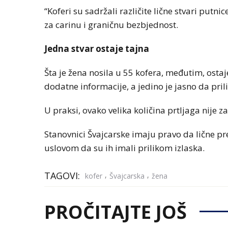
“Koferi su sadržali različite lične stvari putn
za carinu i graničnu bezbjednost.
Jedna stvar ostaje tajna
Šta je žena nosila u 55 kofera, međutim, ostaj
dodatne informacije, a jedino je jasno da pril
U praksi, ovako velika količina prtljaga nije z
Stanovnici Švajcarske imaju pravo da lične p
uslovom da su ih imali prilikom izlaska.
TAGOVI:
,
,
kofer
Švajcarska
žena
PROČITAJTE JOŠ