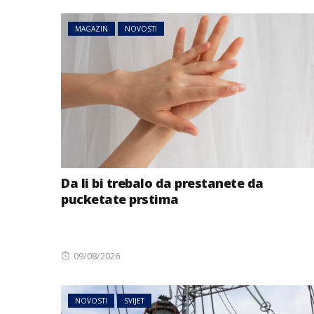
MAGAZIN
NOVOSTI
Da li bi trebalo da prestanete da
pucketate prstima
Posted
09/08/2026
on
NOVOSTI
SVIJET