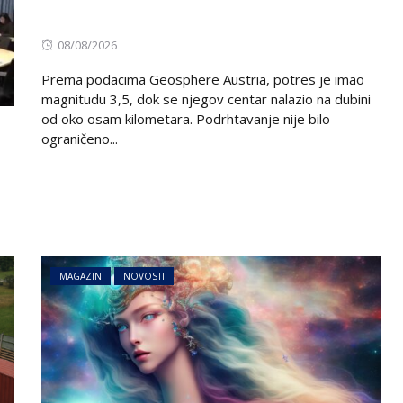
Posted
08/08/2026
on
Prema podacima Geosphere Austria, potres je imao
magnitudu 3,5, dok se njegov centar nalazio na dubini
od oko osam kilometara. Podrhtavanje nije bilo
ograničeno...
MAGAZIN
NOVOSTI