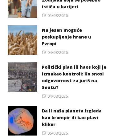
ističu u karijeri
Posted
05/08/2026
on
Na jesen moguće
poskupljenje hrane u
Evropi
Posted
04/08/2026
on
Politički plan ili haos koji je
izmakao kontroli: Ko snosi
odgovornost za juriš na
Seutu?
Posted
04/08/2026
on
Da li naša planeta izgleda
kao krompir ili kao plavi
kliker
Posted
06/08/2026