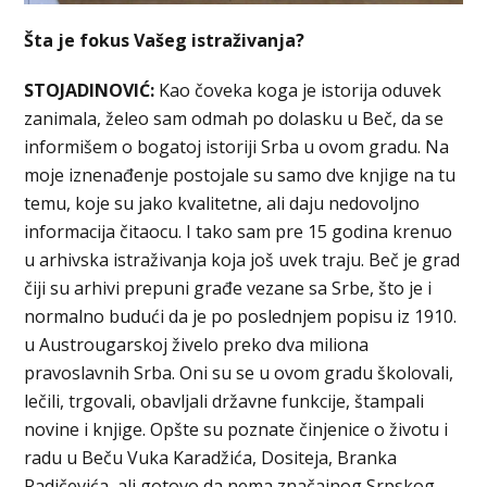
Šta je fokus Vašeg istraživanja?
STOJADINOVIĆ:
Kao čoveka koga je istorija oduvek
zanimala, želeo sam odmah po dolasku u Beč, da se
informišem o bogatoj istoriji Srba u ovom gradu. Na
moje iznenađenje postojale su samo dve knjige na tu
temu, koje su jako kvalitetne, ali daju nedovoljno
informacija čitaocu. I tako sam pre 15 godina krenuo
u arhivska istraživanja koja još uvek traju. Beč je grad
čiji su arhivi prepuni građe vezane sa Srbe, što je i
normalno budući da je po poslednjem popisu iz 1910.
u Austrougarskoj živelo preko dva miliona
pravoslavnih Srba. Oni su se u ovom gradu školovali,
lečili, trgovali, obavljali državne funkcije, štampali
novine i knjige. Opšte su poznate činjenice o životu i
radu u Beču Vuka Karadžića, Dositeja, Branka
Radičevića, ali gotovo da nema značajnog Srpskog