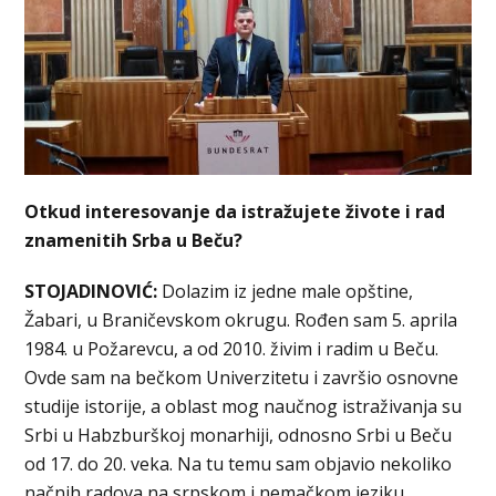
Otkud interesovanje da istražujete živote i rad
znamenitih Srba u Beču?
STOJADINOVIĆ:
Dolazim iz jedne male opštine,
Žabari, u Braničevskom okrugu. Rođen sam 5. aprila
1984. u Požarevcu, a od 2010. živim i radim u Beču.
Ovde sam na bečkom Univerzitetu i završio osnovne
studije istorije, a oblast mog naučnog istraživanja su
Srbi u Habzburškoj monarhiji, odnosno Srbi u Beču
od 17. do 20. veka. Na tu temu sam objavio nekoliko
načnih radova na srpskom i nemačkom jeziku,