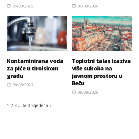
Posted
Posted
06/08/2026
06/08/2026
on
on
Kontaminirana voda
Toplotni talas izaziva
za piće u tirolskom
više sukoba na
gradu
javnom prostoru u
Beču
Posted
06/08/2026
on
Posted
06/08/2026
on
1
2
3
…
660
Sljedeća »