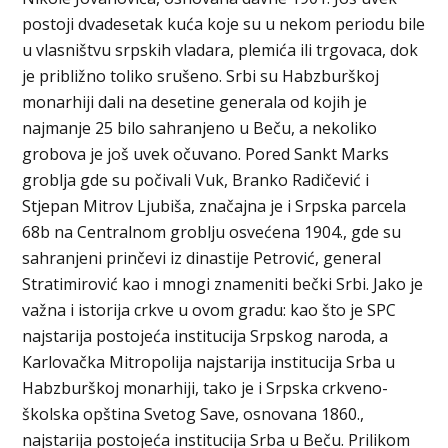
postoji dvadesetak kuća koje su u nekom periodu bile
u vlasništvu srpskih vladara, plemića ili trgovaca, dok
je približno toliko srušeno. Srbi su Habzburškoj
monarhiji dali na desetine generala od kojih je
najmanje 25 bilo sahranjeno u Beču, a nekoliko
grobova je još uvek očuvano. Pored Sankt Marks
groblja gde su počivali Vuk, Branko Radičević i
Stjepan Mitrov Ljubiša, značajna je i Srpska parcela
68b na Centralnom groblju osvećena 1904., gde su
sahranjeni prinčevi iz dinastije Petrović, general
Stratimirović kao i mnogi znameniti bečki Srbi. Jako je
važna i istorija crkve u ovom gradu: kao što je SPC
najstarija postojeća institucija Srpskog naroda, a
Karlovačka Mitropolija najstarija institucija Srba u
Habzburškoj monarhiji, tako je i Srpska crkveno-
školska opština Svetog Save, osnovana 1860.,
najstarija postojeća institucija Srba u Beču. Prilikom