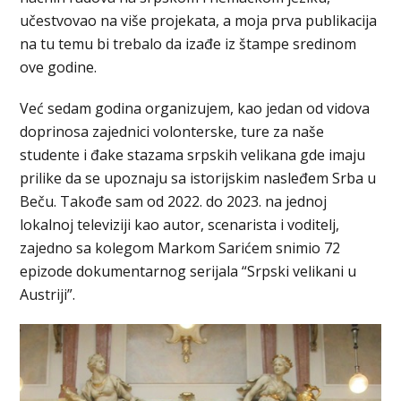
učestvovao na više projekata, a moja prva publikacija
na tu temu bi trebalo da izađe iz štampe sredinom
ove godine.
Već sedam godina organizujem, kao jedan od vidova
doprinosa zajednici volonterske, ture za naše
studente i đake stazama srpskih velikana gde imaju
prilike da se upoznaju sa istorijskim nasleđem Srba u
Beču. Takođe sam od 2022. do 2023. na jednoj
lokalnoj televiziji kao autor, scenarista i voditelj,
zajedno sa kolegom Markom Sarićem snimio 72
epizode dokumentarnog serijala “Srpski velikani u
Austriji”.