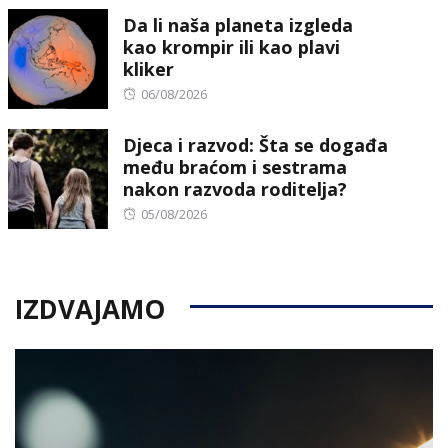
Da li naša planeta izgleda
kao krompir ili kao plavi
kliker
Posted
06/08/2026
on
Djeca i razvod: Šta se događa
među braćom i sestrama
nakon razvoda roditelja?
Posted
05/08/2026
on
IZDVAJAMO