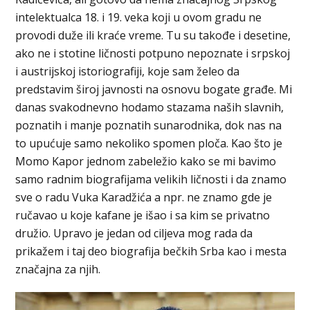
intelektualca 18. i 19. veka koji u ovom gradu ne
provodi duže ili kraće vreme. Tu su takođe i desetine,
ako ne i stotine ličnosti potpuno nepoznate i srpskoj
i austrijskoj istoriografiji, koje sam želeo da
predstavim široj javnosti na osnovu bogate građe. Mi
danas svakodnevno hodamo stazama naših slavnih,
poznatih i manje poznatih sunarodnika, dok nas na
to upućuje samo nekoliko spomen ploča. Kao što je
Momo Kapor jednom zabeležio kako se mi bavimo
samo radnim biografijama velikih ličnosti i da znamo
sve o radu Vuka Karadžića a npr. ne znamo gde je
ručavao u koje kafane je išao i sa kim se privatno
družio. Upravo je jedan od ciljeva mog rada da
prikažem i taj deo biografija bečkih Srba kao i mesta
značajna za njih.