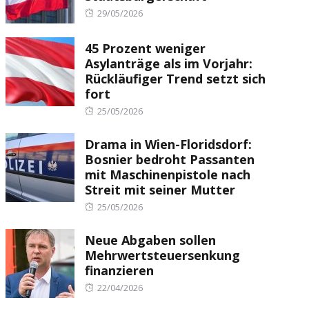
Posted
29/05/2026
on
45 Prozent weniger
Asylanträge als im Vorjahr:
Rückläufiger Trend setzt sich
fort
Posted
25/05/2026
on
Drama in Wien-Floridsdorf:
Bosnier bedroht Passanten
mit Maschinenpistole nach
Streit mit seiner Mutter
Posted
25/05/2026
on
Neue Abgaben sollen
Mehrwertsteuersenkung
finanzieren
Posted
22/04/2026
on