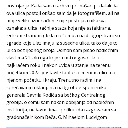
postojanje. Kada sam u arhivu pronašao podatak da
ova ulica postoji otišao sam da je fotografišem, ali na
moje veliko iznenađenje nije postojala nikakva
oznaka; a ulica, tačnije staza koja nije asfaltirana,
jednom stranom gleda na šumu a na drugoj strani su
zgrade koje ulaz imaju iz susedne ulice, tako da je to
ulica bez ijednog broja. Odmah sam pisao nadležnim
vlastima 21. okruga koje su mi odgovorile u
najkraćem roku i nakon uvida u stanje na terenu,
početkom 2022. postavile tablu sa imenom ulice na
njenom početku i kraju. Trenutno radim i na
sprečavanju uklanjanja nadgrobog spomenika
generala Gavrila Rodića sa bečkog Centralnog
groblja, o čemu sam nakon odbijanja od nadležnih
institucija, nedavno imao priliku i da razgovaram sa
gradonačelnikom Beča, G. Mihaelom Ludvigom.