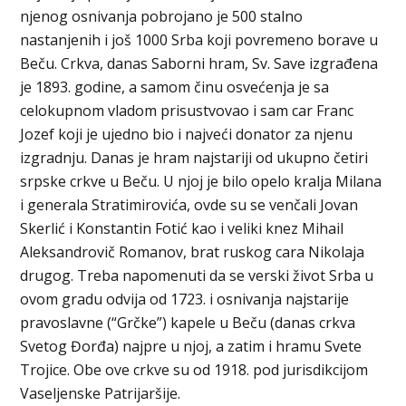
njenog osnivanja pobrojano je 500 stalno
nastanjenih i još 1000 Srba koji povremeno borave u
Beču. Crkva, danas Saborni hram, Sv. Save izgrađena
je 1893. godine, a samom činu osvećenja je sa
celokupnom vladom prisustvovao i sam car Franc
Jozef koji je ujedno bio i najveći donator za njenu
izgradnju. Danas je hram najstariji od ukupno četiri
srpske crkve u Beču. U njoj je bilo opelo kralja Milana
i generala Stratimirovića, ovde su se venčali Jovan
Skerlić i Konstantin Fotić kao i veliki knez Mihail
Aleksandrovič Romanov, brat ruskog cara Nikolaja
drugog. Treba napomenuti da se verski život Srba u
ovom gradu odvija od 1723. i osnivanja najstarije
pravoslavne (“Grčke”) kapele u Beču (danas crkva
Svetog Đorđa) najpre u njoj, a zatim i hramu Svete
Trojice. Obe ove crkve su od 1918. pod jurisdikcijom
Vaseljenske Patrijaršije.