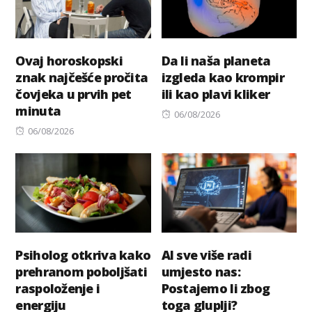
Ovaj horoskopski
Da li naša planeta
znak najčešće pročita
izgleda kao krompir
čovjeka u prvih pet
ili kao plavi kliker
minuta
Posted
06/08/2026
Posted
on
06/08/2026
on
Psiholog otkriva kako
AI sve više radi
prehranom poboljšati
umjesto nas:
raspoloženje i
Postajemo li zbog
energiju
toga gluplji?