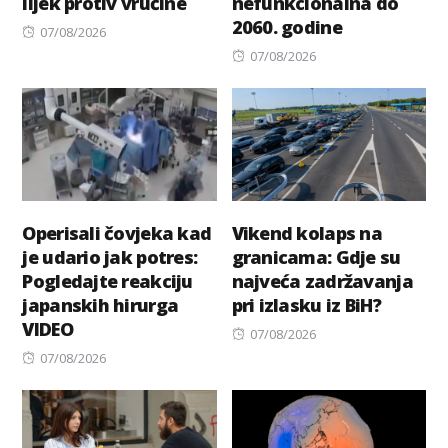
lijek protiv vrućine
nefunkcionalna do
2060. godine
Posted
07/08/2026
on
Posted
07/08/2026
on
Operisali čovjeka kad
Vikend kolaps na
je udario jak potres:
granicama: Gdje su
Pogledajte reakciju
najveća zadržavanja
japanskih hirurga
pri izlasku iz BiH?
VIDEO
Posted
07/08/2026
Posted
on
07/08/2026
on