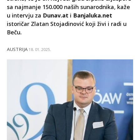
sa najmanje 150.000 naših sunarodnika, kaže
u intervju za
Dunav.at
i
Banjaluka.net
istoričar Zlatan Stojadinović koji živi i radi u
Beču.
AUSTRIJA
18. 01. 2025.