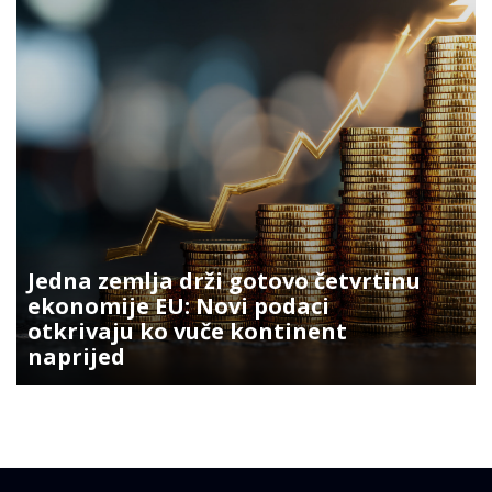
Jedna zemlja drži gotovo četvrtinu
ekonomije EU: Novi podaci
otkrivaju ko vuče kontinent
naprijed