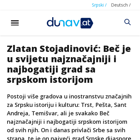
Srpski /
Deutsch /
Zlatan Stojadinović: Beč je
u svijetu najznačajniji i
najbogatiji grad sa
srpskom istorijom
Postoji više gradova u inostranstvu značajnih
za Srpsku istoriju i kulturu: Trst, Pešta, Sant
Andreja, Temišvar, ali je svakako Beč
najznačajniji i najbogatiji srpskom istorijom
od svih njih. On i danas privlači Srbe sa svih
strana, te je on najveći grad Srpske dijaspore