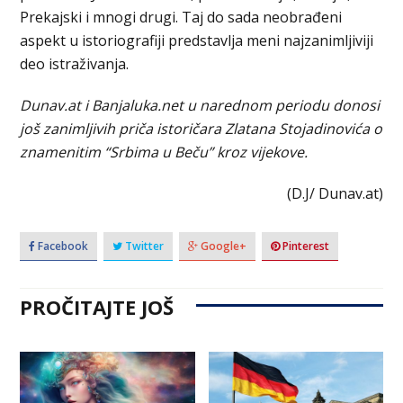
Prekajski i mnogi drugi. Taj do sada neobrađeni
aspekt u istoriografiji predstavlja meni najzanimljiviji
deo istraživanja.
Dunav.at i Banjaluka.net u narednom periodu donosi
još zanimljivih priča istoričara Zlatana Stojadinovića o
znamenitim “Srbima u Beču” kroz vijekove.
(D.J/ Dunav.at)
Facebook
Twitter
Google+
Pinterest
PROČITAJTE JOŠ