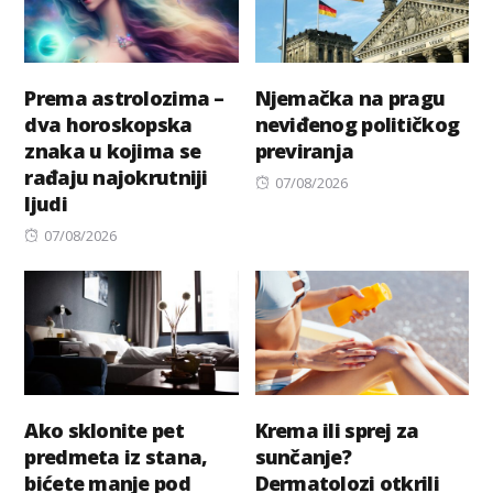
Prema astrolozima –
Njemačka na pragu
dva horoskopska
neviđenog političkog
znaka u kojima se
previranja
rađaju najokrutniji
Posted
07/08/2026
ljudi
on
Posted
07/08/2026
on
Ako sklonite pet
Krema ili sprej za
predmeta iz stana,
sunčanje?
bićete manje pod
Dermatolozi otkrili