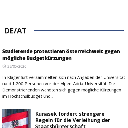
DE/AT
Studierende protestieren österreichweit gegen
mögliche Budgetkürzungen
Posted
29/05/2026
on
In Klagenfurt versammelten sich nach Angaben der Universität
rund 1.200 Personen vor der Alpen-Adria-Universität. Die
Demonstrierenden wandten sich gegen mögliche Kürzungen
im Hochschulbudget und...
Kunasek fordert strengere
Regeln für die Verleihung der
Staatsbürgerschaft