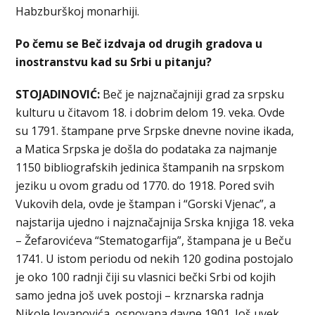
Habzburškoj monarhiji.
Po čemu se Beč izdvaja od drugih gradova u
inostranstvu kad su Srbi u pitanju?
STOJADINOVIĆ:
Beč je najznačajniji grad za srpsku
kulturu u čitavom 18. i dobrim delom 19. veka. Ovde
su 1791. štampane prve Srpske dnevne novine ikada,
a Matica Srpska je došla do podataka za najmanje
1150 bibliografskih jedinica štampanih na srpskom
jeziku u ovom gradu od 1770. do 1918. Pored svih
Vukovih dela, ovde je štampan i “Gorski Vjenac”, a
najstarija ujedno i najznačajnija Srska knjiga 18. veka
– Žefarovićeva “Stematogarfija”, štampana je u Beču
1741. U istom periodu od nekih 120 godina postojalo
je oko 100 radnji čiji su vlasnici bečki Srbi od kojih
samo jedna još uvek postoji – krznarska radnja
Nikole Jovanovića, osnovana davne 1901. Još uvek