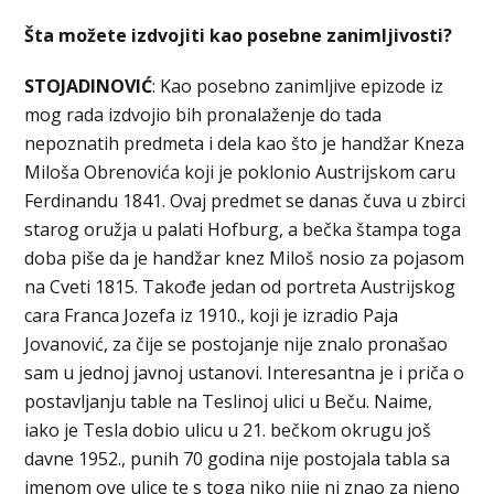
Šta možete izdvojiti kao posebne zanimljivosti?
STOJADINOVIĆ
: Kao posebno zanimljive epizode iz
mog rada izdvojio bih pronalaženje do tada
nepoznatih predmeta i dela kao što je handžar Kneza
Miloša Obrenovića koji je poklonio Austrijskom caru
Ferdinandu 1841. Ovaj predmet se danas čuva u zbirci
starog oružja u palati Hofburg, a bečka štampa toga
doba piše da je handžar knez Miloš nosio za pojasom
na Cveti 1815. Takođe jedan od portreta Austrijskog
cara Franca Jozefa iz 1910., koji je izradio Paja
Jovanović, za čije se postojanje nije znalo pronašao
sam u jednoj javnoj ustanovi. Interesantna je i priča o
postavljanju table na Teslinoj ulici u Beču. Naime,
iako je Tesla dobio ulicu u 21. bečkom okrugu još
davne 1952., punih 70 godina nije postojala tabla sa
imenom ove ulice te s toga niko nije ni znao za njeno