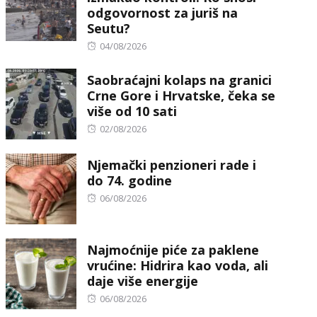
odgovornost za juriš na
Seutu?
Posted
04/08/2026
on
Saobraćajni kolaps na granici
Crne Gore i Hrvatske, čeka se
više od 10 sati
Posted
02/08/2026
on
Njemački penzioneri rade i
do 74. godine
Posted
06/08/2026
on
Najmoćnije piće za paklene
vrućine: Hidrira kao voda, ali
daje više energije
Posted
06/08/2026
on