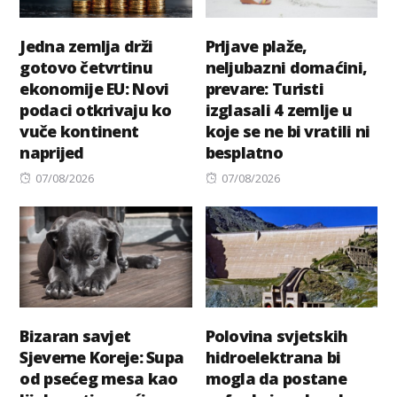
Jedna zemlja drži
Prljave plaže,
gotovo četvrtinu
neljubazni domaćini,
ekonomije EU: Novi
prevare: Turisti
podaci otkrivaju ko
izglasali 4 zemlje u
vuče kontinent
koje se ne bi vratili ni
naprijed
besplatno
Posted
Posted
07/08/2026
07/08/2026
on
on
Bizaran savjet
Polovina svjetskih
Sjeverne Koreje: Supa
hidroelektrana bi
od psećeg mesa kao
mogla da postane