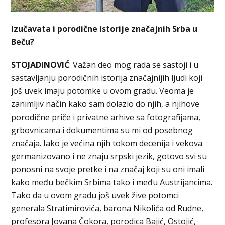
Izučavata i porodične istorije značajnih Srba u
Beču?
STOJADINOVIĆ
: Važan deo mog rada se sastoji i u
sastavljanju porodičnih istorija značajnijih ljudi koji
još uvek imaju potomke u ovom gradu. Veoma je
zanimljiv način kako sam dolazio do njih, a njihove
porodične priče i privatne arhive sa fotografijama,
grbovnicama i dokumentima su mi od posebnog
značaja. Iako je većina njih tokom decenija i vekova
germanizovano i ne znaju srpski jezik, gotovo svi su
ponosni na svoje pretke i na značaj koji su oni imali
kako među bečkim Srbima tako i među Austrijancima.
Tako da u ovom gradu još uvek žive potomci
generala Stratimirovića, barona Nikolića od Rudne,
profesora Jovana Čokora, porodica Bajić, Ostojić,