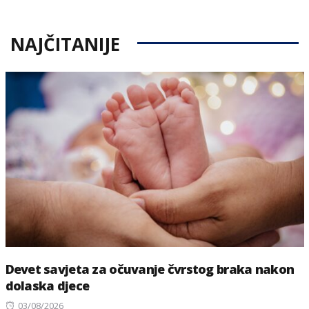
NAJČITANIJE
Devet savjeta za očuvanje čvrstog braka nakon
dolaska djece
Posted
03/08/2026