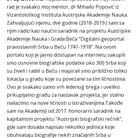
rad je svakako moj mentor, dr Mihailo Popović iz
Vizantološkog Instituta Austrijske Akademije Nauka.
Zahvaljujući njemu, dve godine (2018-2019.) sam sa
njim radio kao naučni saradnik na projektu Austrijske
Akademije Nauka i Grada Beča “Digitalni geoportal
pravoslavnih Srba u Beču 1741-1918”. Na ovom
portalu koji je javno dostupan na internetu sakupili
smo osnovne biografske podatke oko 300 Srba koji
su živeli i radili u Beču i mapirali smo približno toliko
lokacija u gradu koje su povezane sa tim ličnostima.
Ovo je svakako samo vrh ledenog brega i uveliko
prikupljamo građu za nastavak projekta, jer stalno
nailazimo na nove ličnosti u istraživanjima.Takođe
sam na Akademiji od 2017. honorarni saradnik na
kapitalnom projektu “Austrijski biografski rečnik“,
gde sam dosada napisao nekoliko jedinica koje
obuhvataju biografije nekih značajnih Srba u