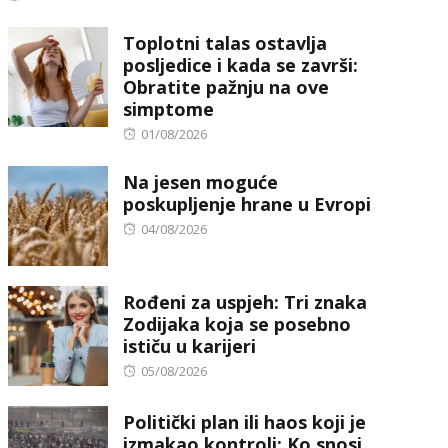
on
Toplotni talas ostavlja
posljedice i kada se završi:
Obratite pažnju na ove
simptome
Posted
01/08/2026
on
Na jesen moguće
poskupljenje hrane u Evropi
Posted
04/08/2026
on
Rođeni za uspjeh: Tri znaka
Zodijaka koja se posebno
ističu u karijeri
Posted
05/08/2026
on
Politički plan ili haos koji je
izmakao kontroli: Ko snosi