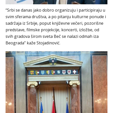
“Srbi se danas jako dobro organizuju i participiraju u
svim sferama društva, a po pitanju kulturne ponude i
sadržaja iz Srbije, poput književne večeri, pozorišne
predstave, filmske projekcije, koncerti, izložbe, od
svih gradova širom sveta Beč se nalazi odmah iza
Beograda” kaže Stojadinović.