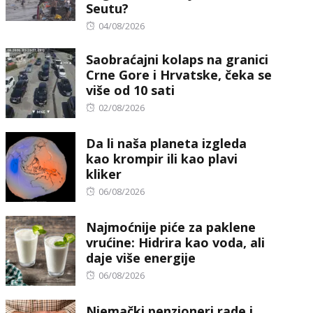
Seutu?
Posted
04/08/2026
on
Saobraćajni kolaps na granici
Crne Gore i Hrvatske, čeka se
više od 10 sati
Posted
02/08/2026
on
Da li naša planeta izgleda
kao krompir ili kao plavi
kliker
Posted
06/08/2026
on
Najmoćnije piće za paklene
vrućine: Hidrira kao voda, ali
daje više energije
Posted
06/08/2026
on
Njemački penzioneri rade i