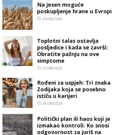
Na jesen moguće
poskupljenje hrane u Evropi
Posted
04/08/2026
on
Toplotni talas ostavlja
posljedice i kada se završi:
Obratite pažnju na ove
simptome
Posted
01/08/2026
on
Rođeni za uspjeh: Tri znaka
Zodijaka koja se posebno
ističu u karijeri
Posted
05/08/2026
on
Politički plan ili haos koji je
izmakao kontroli: Ko snosi
odgovornost za juriš na