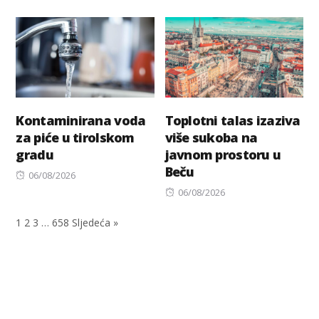
on
on
Kontaminirana voda
Toplotni talas izaziva
za piće u tirolskom
više sukoba na
gradu
javnom prostoru u
Beču
Posted
06/08/2026
on
Posted
06/08/2026
on
1
2
3
…
658
Sljedeća »