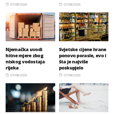
Posted
Posted
07/08/2026
07/08/2026
on
on
Njemačka uvodi
Svjetske cijene hrane
hitne mjere zbog
ponovo porasle, evo i
niskog vodostaja
šta je najviše
rijeka
poskupjelo
Posted
Posted
07/08/2026
07/08/2026
on
on