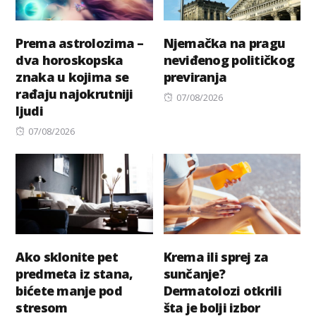
Prema astrolozima –
Njemačka na pragu
dva horoskopska
neviđenog političkog
znaka u kojima se
previranja
rađaju najokrutniji
Posted
07/08/2026
ljudi
on
Posted
07/08/2026
on
Ako sklonite pet
Krema ili sprej za
predmeta iz stana,
sunčanje?
bićete manje pod
Dermatolozi otkrili
stresom
šta je bolji izbor