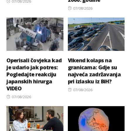
Posted
07/08/2026
on
Posted
07/08/2026
on
Operisali čovjeka kad
Vikend kolaps na
je udario jak potres:
granicama: Gdje su
Pogledajte reakciju
najveća zadržavanja
japanskih hirurga
pri izlasku iz BiH?
VIDEO
Posted
07/08/2026
Posted
on
07/08/2026
on