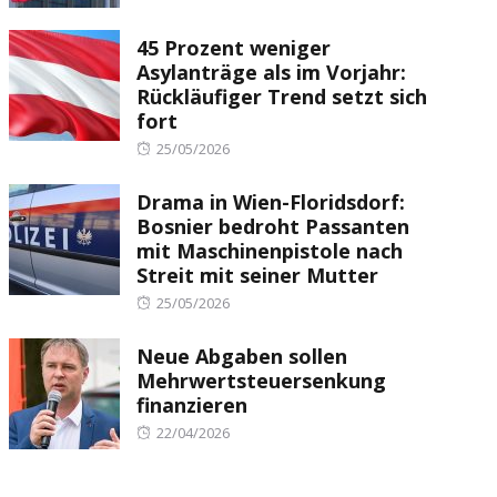
on
45 Prozent weniger
Asylanträge als im Vorjahr:
Rückläufiger Trend setzt sich
fort
Posted
25/05/2026
on
Drama in Wien-Floridsdorf:
Bosnier bedroht Passanten
mit Maschinenpistole nach
Streit mit seiner Mutter
Posted
25/05/2026
on
Neue Abgaben sollen
Mehrwertsteuersenkung
finanzieren
Posted
22/04/2026
on