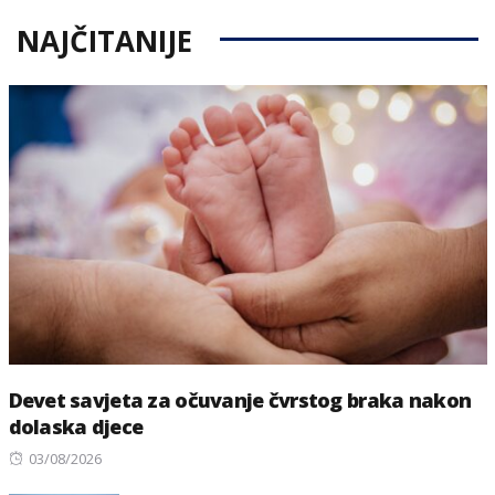
NAJČITANIJE
Devet savjeta za očuvanje čvrstog braka nakon
dolaska djece
Posted
03/08/2026
on