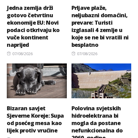
Jedna zemlja drži
Prljave plaže,
gotovo četvrtinu
neljubazni domaćini,
ekonomije EU: Novi
prevare: Turisti
podaci otkrivaju ko
izglasali 4 zemlje u
vuče kontinent
koje se ne bi vratili ni
naprijed
besplatno
Posted
Posted
07/08/2026
07/08/2026
on
on
Bizaran savjet
Polovina svjetskih
Sjeverne Koreje: Supa
hidroelektrana bi
od psećeg mesa kao
mogla da postane
lijek protiv vrućine
nefunkcionalna do
2060. godine