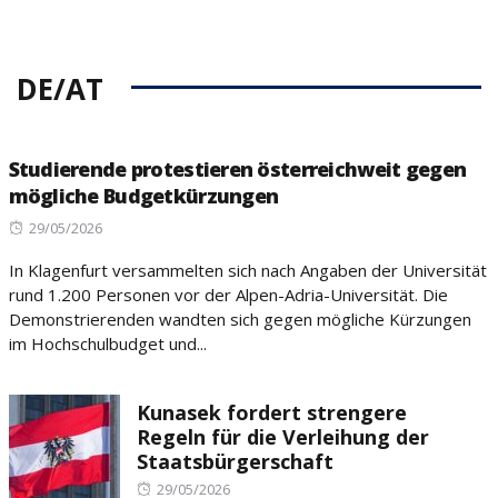
DE/AT
Studierende protestieren österreichweit gegen
mögliche Budgetkürzungen
Posted
29/05/2026
on
In Klagenfurt versammelten sich nach Angaben der Universität
rund 1.200 Personen vor der Alpen-Adria-Universität. Die
Demonstrierenden wandten sich gegen mögliche Kürzungen
im Hochschulbudget und...
Kunasek fordert strengere
Regeln für die Verleihung der
Staatsbürgerschaft
Posted
29/05/2026