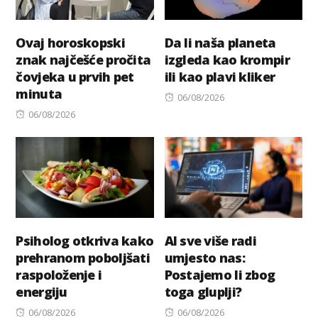
Ovaj horoskopski
Da li naša planeta
znak najčešće pročita
izgleda kao krompir
čovjeka u prvih pet
ili kao plavi kliker
minuta
Posted
06/08/2026
Posted
on
06/08/2026
on
Psiholog otkriva kako
AI sve više radi
prehranom poboljšati
umjesto nas:
raspoloženje i
Postajemo li zbog
energiju
toga gluplji?
Posted
Posted
06/08/2026
06/08/2026