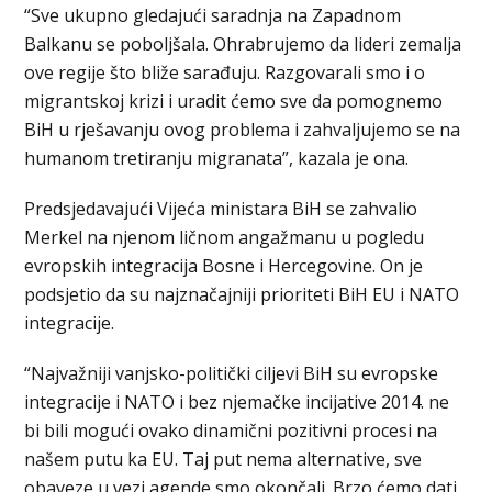
“Sve ukupno gledajući saradnja na Zapadnom
Balkanu se poboljšala. Ohrabrujemo da lideri zemalja
ove regije što bliže sarađuju. Razgovarali smo i o
migrantskoj krizi i uradit ćemo sve da pomognemo
BiH u rješavanju ovog problema i zahvaljujemo se na
humanom tretiranju migranata”, kazala je ona.
Predsjedavajući Vijeća ministara BiH se zahvalio
Merkel na njenom ličnom angažmanu u pogledu
evropskih integracija Bosne i Hercegovine. On je
podsjetio da su najznačajniji prioriteti BiH EU i NATO
integracije.
“Najvažniji vanjsko-politički ciljevi BiH su evropske
integracije i NATO i bez njemačke incijative 2014. ne
bi bili mogući ovako dinamični pozitivni procesi na
našem putu ka EU. Taj put nema alternative, sve
obaveze u vezi agende smo okončali. Brzo ćemo dati