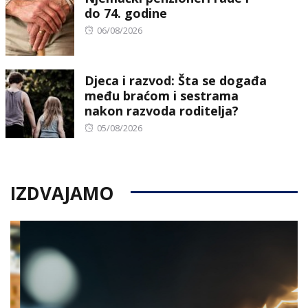
do 74. godine
Posted
06/08/2026
on
Djeca i razvod: Šta se događa
među braćom i sestrama
nakon razvoda roditelja?
Posted
05/08/2026
on
IZDVAJAMO