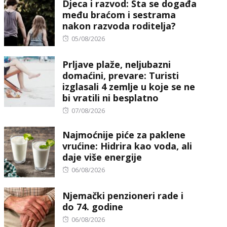
Djeca i razvod: Šta se događa
među braćom i sestrama
nakon razvoda roditelja?
Posted
05/08/2026
on
Prljave plaže, neljubazni
domaćini, prevare: Turisti
izglasali 4 zemlje u koje se ne
bi vratili ni besplatno
Posted
07/08/2026
on
Najmoćnije piće za paklene
vrućine: Hidrira kao voda, ali
daje više energije
Posted
06/08/2026
on
Njemački penzioneri rade i
do 74. godine
Posted
06/08/2026