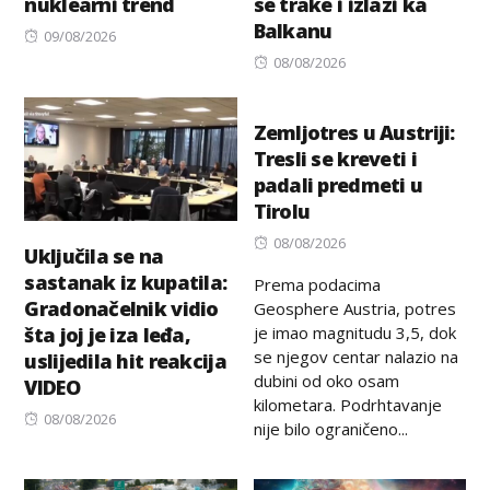
nuklearni trend
se trake i izlazi ka
Balkanu
Posted
09/08/2026
on
Posted
08/08/2026
on
Zemljotres u Austriji:
Tresli se kreveti i
padali predmeti u
Tirolu
Posted
08/08/2026
Uključila se na
on
sastanak iz kupatila:
Prema podacima
Gradonačelnik vidio
Geosphere Austria, potres
je imao magnitudu 3,5, dok
šta joj je iza leđa,
se njegov centar nalazio na
uslijedila hit reakcija
dubini od oko osam
VIDEO
kilometara. Podrhtavanje
Posted
08/08/2026
nije bilo ograničeno...
on