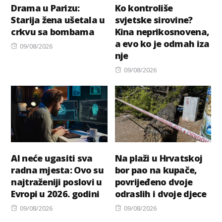
Drama u Parizu:
Ko kontroliše
Starija žena ušetala u
svjetske sirovine?
crkvu sa bombama
Kina neprikosnovena,
a evo ko je odmah iza
Posted
09/08/2026
nje
on
Posted
09/08/2026
on
AI neće ugasiti sva
Na plaži u Hrvatskoj
radna mjesta: Ovo su
bor pao na kupače,
najtraženiji poslovi u
povrijeđeno dvoje
Evropi u 2026. godini
odraslih i dvoje djece
Posted
Posted
09/08/2026
09/08/2026
on
on