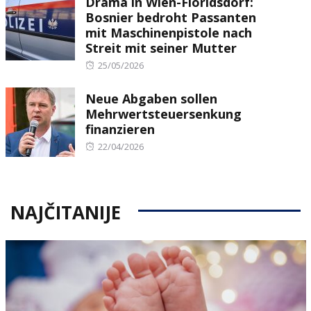
Drama in Wien-Floridsdorf:
Bosnier bedroht Passanten
mit Maschinenpistole nach
Streit mit seiner Mutter
Posted
25/05/2026
on
Neue Abgaben sollen
Mehrwertsteuersenkung
finanzieren
Posted
22/04/2026
on
NAJČITANIJE