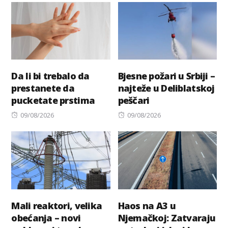
Da li bi trebalo da
Bjesne požari u Srbiji –
prestanete da
najteže u Deliblatskoj
pucketate prstima
peščari
Posted
Posted
09/08/2026
09/08/2026
on
on
Mali reaktori, velika
Haos na A3 u
obećanja – novi
Njemačkoj: Zatvaraju