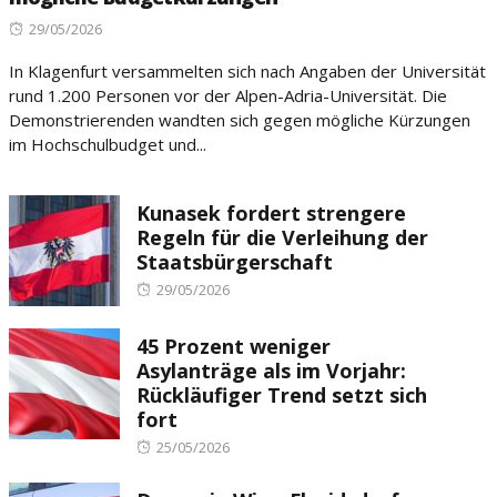
Posted
29/05/2026
on
In Klagenfurt versammelten sich nach Angaben der Universität
rund 1.200 Personen vor der Alpen-Adria-Universität. Die
Demonstrierenden wandten sich gegen mögliche Kürzungen
im Hochschulbudget und...
Kunasek fordert strengere
Regeln für die Verleihung der
Staatsbürgerschaft
Posted
29/05/2026
on
45 Prozent weniger
Asylanträge als im Vorjahr:
Rückläufiger Trend setzt sich
fort
Posted
25/05/2026
on