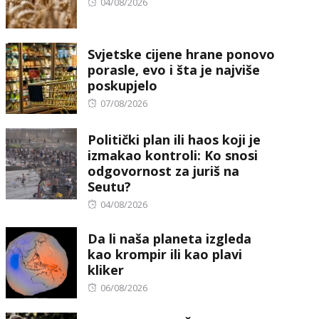
Posted
04/08/2026
on
Svjetske cijene hrane ponovo
porasle, evo i šta je najviše
poskupjelo
Posted
07/08/2026
on
Politički plan ili haos koji je
izmakao kontroli: Ko snosi
odgovornost za juriš na
Seutu?
Posted
04/08/2026
on
Da li naša planeta izgleda
kao krompir ili kao plavi
kliker
Posted
06/08/2026
on