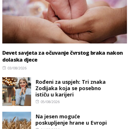
Devet savjeta za očuvanje čvrstog braka nakon
dolaska djece
Posted
03/08/2026
on
Rođeni za uspjeh: Tri znaka
Zodijaka koja se posebno
ističu u karijeri
Posted
05/08/2026
on
Na jesen moguće
poskupljenje hrane u Evropi