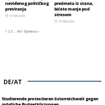
neviđenog političkog
predmeta iz stana,
previranja
bićete manje pod
stresom
Posted
07/08/2026
on
Posted
07/08/2026
on
1
2
3
…
661
Sljedeća »
DE/AT
Studierende protestieren österreichweit gegen
mögliche Budgetkürzungen