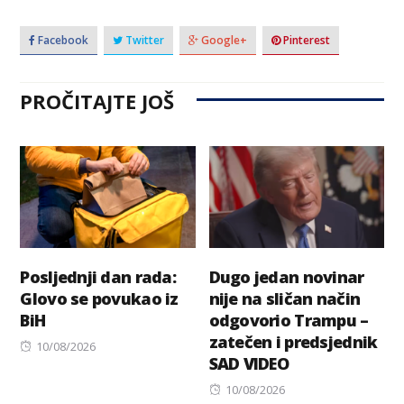
Facebook
Twitter
Google+
Pinterest
PROČITAJTE JOŠ
Posljednji dan rada:
Dugo jedan novinar
Glovo se povukao iz
nije na sličan način
BiH
odgovorio Trampu –
zatečen i predsjednik
Posted
10/08/2026
SAD VIDEO
on
Posted
10/08/2026