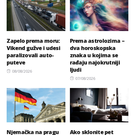
Zapelo prema moru:
Prema astrolozima –
Vikend gužve i udesi
dva horoskopska
paralizovali auto-
znaka u kojima se
puteve
rađaju najokrutniji
ljudi
Posted
08/08/2026
on
Posted
07/08/2026
on
Njemačka na pragu
Ako sklonite pet