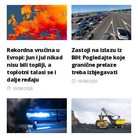
on
Rekordna vrućina u
Zastoji na izlazu iz
Evropi: Jun i jul nikad
BiH: Pogledajte koje
nisu bili topliji, a
granične prelaze
toplotni talasi se i
treba izbjegavati
dalje ređaju
Posted
10/08/2026
Posted
on
10/08/2026
on