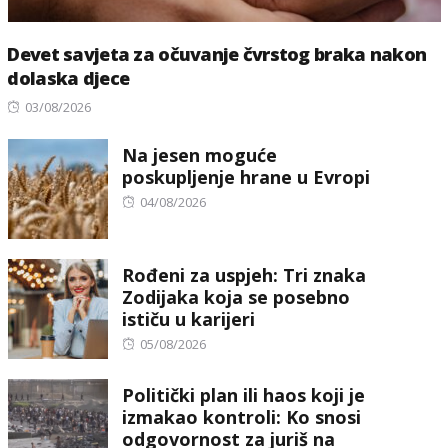
Devet savjeta za očuvanje čvrstog braka nakon
dolaska djece
Posted
03/08/2026
on
Na jesen moguće
poskupljenje hrane u Evropi
Posted
04/08/2026
on
Rođeni za uspjeh: Tri znaka
Zodijaka koja se posebno
ističu u karijeri
Posted
05/08/2026
on
Politički plan ili haos koji je
izmakao kontroli: Ko snosi
odgovornost za juriš na