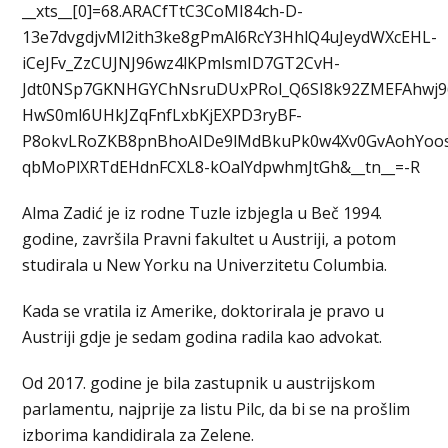
__xts__[0]=68.ARACfTtC3CoMI84ch-D-
13e7dvgdjvMl2ith3ke8gPmAl6RcY3HhlQ4uJeydWXcEHL-
iCeJFv_ZzCUJNJ96wz4lKPmlsmID7GT2CvH-
Jdt0NSp7GKNHGYChNsruDUxPRol_Q6SI8k92ZMEFAhwj9
HwS0ml6UHkJZqFnfLxbKjEXPD3ryBF-
P8okvLRoZKB8pnBhoAIDe9lMdBkuPk0w4Xv0GvAohYoosL
qbMoPlXRTdEHdnFCXL8-kOalYdpwhmJtGh&__tn__=-R
Alma Zadić je iz rodne Tuzle izbjegla u Beč 1994.
godine, završila Pravni fakultet u Austriji, a potom
studirala u New Yorku na Univerzitetu Columbia.
Kada se vratila iz Amerike, doktorirala je pravo u
Austriji gdje je sedam godina radila kao advokat.
Od 2017. godine je bila zastupnik u austrijskom
parlamentu, najprije za listu Pilc, da bi se na prošlim
izborima kandidirala za Zelene.