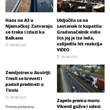
Haos na A3 u
Uključila se na
Njemačkoj: Zatvaraju
sastanak iz kupatila:
se trake i izlazi ka
Gradonačelnik vidio
Balkanu
šta joj je iza leđa,
uslijedila hit reakcija
Posted
08/08/2026
VIDEO
on
Posted
08/08/2026
on
Zemljotres u Austriji:
Tresli se kreveti i
padali predmeti u
Tirolu
Posted
08/08/2026
Zapelo prema moru:
on
Vikend gužve i udesi
Prema podacima