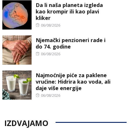
Da li naša planeta izgleda
kao krompir ili kao plavi
kliker
Posted
06/08/2026
on
Njemački penzioneri rade i
do 74. godine
Posted
06/08/2026
on
Najmoćnije piće za paklene
vrućine: Hidrira kao voda, ali
daje više energije
Posted
06/08/2026
on
IZDVAJAMO