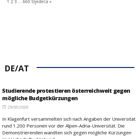
1
2
3
…
660
Sljedeća »
DE/AT
Studierende protestieren österreichweit gegen
mögliche Budgetkürzungen
Posted
29/05/2026
on
In Klagenfurt versammelten sich nach Angaben der Universität
rund 1.200 Personen vor der Alpen-Adria-Universität. Die
Demonstrierenden wandten sich gegen mögliche Kürzungen