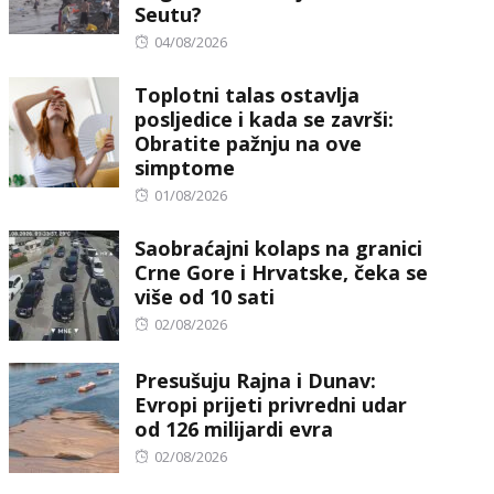
Seutu?
Posted
04/08/2026
on
Toplotni talas ostavlja
posljedice i kada se završi:
Obratite pažnju na ove
simptome
Posted
01/08/2026
on
Saobraćajni kolaps na granici
Crne Gore i Hrvatske, čeka se
više od 10 sati
Posted
02/08/2026
on
Presušuju Rajna i Dunav:
Evropi prijeti privredni udar
od 126 milijardi evra
Posted
02/08/2026
on