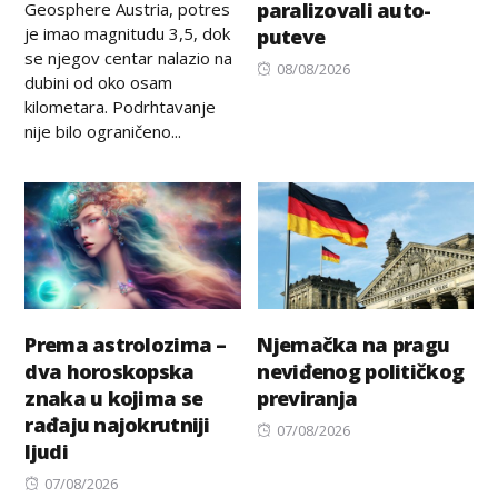
paralizovali auto-
Geosphere Austria, potres
je imao magnitudu 3,5, dok
puteve
se njegov centar nalazio na
Posted
08/08/2026
dubini od oko osam
on
kilometara. Podrhtavanje
nije bilo ograničeno...
Prema astrolozima –
Njemačka na pragu
dva horoskopska
neviđenog političkog
znaka u kojima se
previranja
rađaju najokrutniji
Posted
07/08/2026
ljudi
on
Posted
07/08/2026