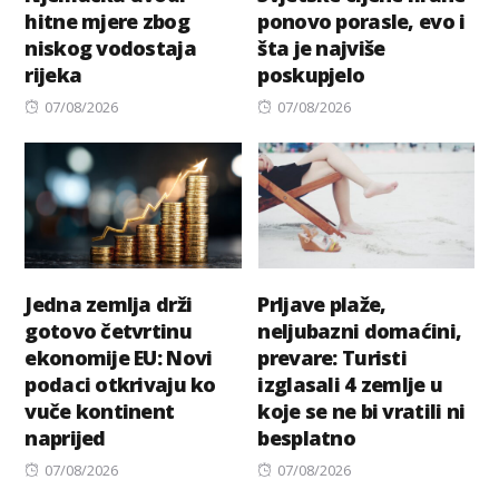
hitne mjere zbog
ponovo porasle, evo i
niskog vodostaja
šta je najviše
rijeka
poskupjelo
Posted
Posted
07/08/2026
07/08/2026
on
on
Jedna zemlja drži
Prljave plaže,
gotovo četvrtinu
neljubazni domaćini,
ekonomije EU: Novi
prevare: Turisti
podaci otkrivaju ko
izglasali 4 zemlje u
vuče kontinent
koje se ne bi vratili ni
naprijed
besplatno
Posted
Posted
07/08/2026
07/08/2026
on
on