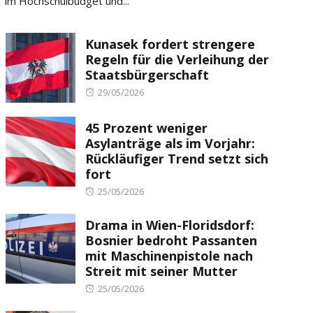
im Hochschulbudget und...
Kunasek fordert strengere
Regeln für die Verleihung der
Staatsbürgerschaft
Posted
29/05/2026
on
45 Prozent weniger
Asylanträge als im Vorjahr:
Rückläufiger Trend setzt sich
fort
Posted
25/05/2026
on
Drama in Wien-Floridsdorf:
Bosnier bedroht Passanten
mit Maschinenpistole nach
Streit mit seiner Mutter
Posted
25/05/2026
on