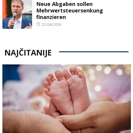
Neue Abgaben sollen
Mehrwertsteuersenkung
finanzieren
Posted
22/04/2026
on
NAJČITANIJE