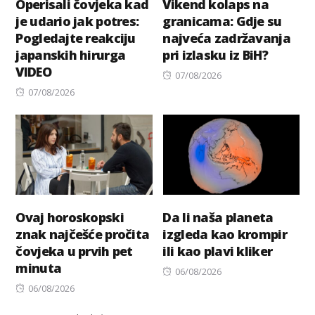
Operisali čovjeka kad
Vikend kolaps na
je udario jak potres:
granicama: Gdje su
Pogledajte reakciju
najveća zadržavanja
japanskih hirurga
pri izlasku iz BiH?
VIDEO
Posted
07/08/2026
Posted
on
07/08/2026
on
Ovaj horoskopski
Da li naša planeta
znak najčešće pročita
izgleda kao krompir
čovjeka u prvih pet
ili kao plavi kliker
minuta
Posted
06/08/2026
Posted
on
06/08/2026
on