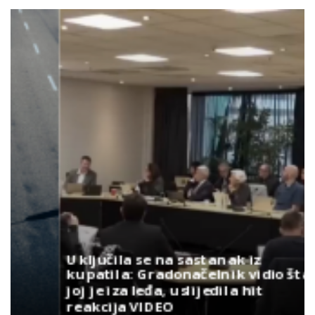
Uključila se na sastanak iz
kupatila: Gradonačelnik vidio šta
joj je iza leđa, uslijedila hit
reakcija VIDEO