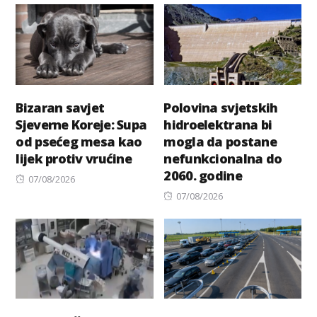
Bizaran savjet
Polovina svjetskih
Sjeverne Koreje: Supa
hidroelektrana bi
od psećeg mesa kao
mogla da postane
lijek protiv vrućine
nefunkcionalna do
2060. godine
Posted
07/08/2026
on
Posted
07/08/2026
on