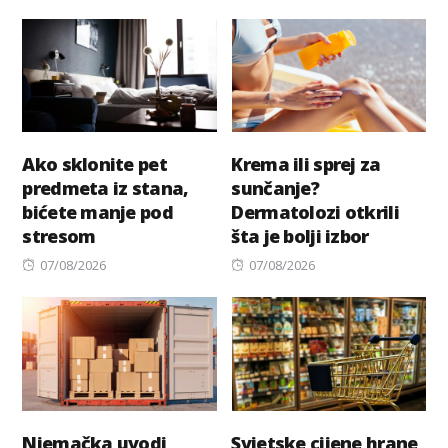
on
Ako sklonite pet
Krema ili sprej za
predmeta iz stana,
sunčanje?
bićete manje pod
Dermatolozi otkrili
stresom
šta je bolji izbor
Posted
Posted
07/08/2026
07/08/2026
on
on
Njemačka uvodi
Svjetske cijene hrane