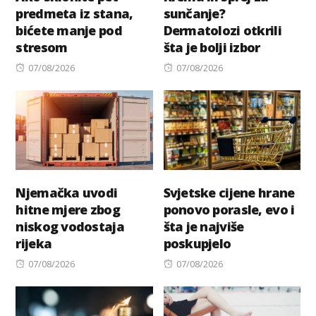
predmeta iz stana,
sunčanje?
bićete manje pod
Dermatolozi otkrili
stresom
šta je bolji izbor
Posted
Posted
07/08/2026
07/08/2026
on
on
Njemačka uvodi
Svjetske cijene hrane
hitne mjere zbog
ponovo porasle, evo i
niskog vodostaja
šta je najviše
rijeka
poskupjelo
Posted
Posted
07/08/2026
07/08/2026
on
on