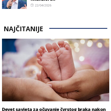
Posted
22/04/2026
on
NAJČITANIJE
Devet savjeta za očuvanje čvrstog braka nakon