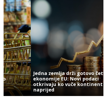
Jedna zemlja drži gotovo četvrtinu
ekonomije EU: Novi podaci
otkrivaju ko vuče kontinent
naprijed