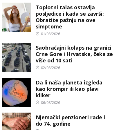
Toplotni talas ostavlja
posljedice i kada se završi:
Obratite pažnju na ove
simptome
Posted
01/08/2026
on
Saobraćajni kolaps na granici
Crne Gore i Hrvatske, čeka se
više od 10 sati
Posted
02/08/2026
on
Da li naša planeta izgleda
kao krompir ili kao plavi
kliker
Posted
06/08/2026
on
Njemački penzioneri rade i
do 74. godine