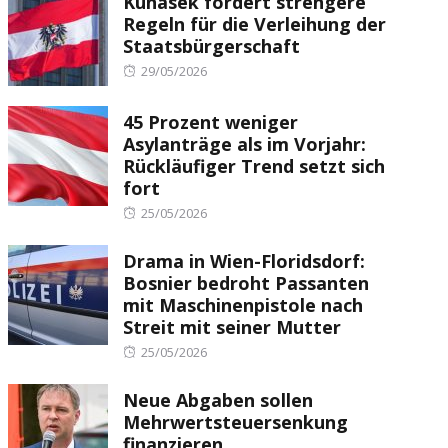
Kunasek fordert strengere
Regeln für die Verleihung der
Staatsbürgerschaft
Posted
29/05/2026
on
45 Prozent weniger
Asylanträge als im Vorjahr:
Rückläufiger Trend setzt sich
fort
Posted
25/05/2026
on
Drama in Wien-Floridsdorf:
Bosnier bedroht Passanten
mit Maschinenpistole nach
Streit mit seiner Mutter
Posted
25/05/2026
on
Neue Abgaben sollen
Mehrwertsteuersenkung
finanzieren