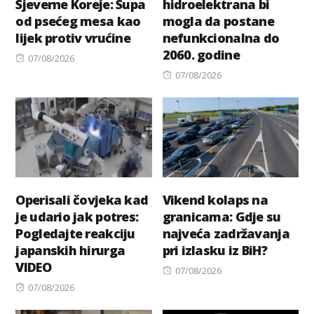
Sjeverne Koreje: Supa
hidroelektrana bi
od psećeg mesa kao
mogla da postane
lijek protiv vrućine
nefunkcionalna do
2060. godine
Posted
07/08/2026
on
Posted
07/08/2026
on
Operisali čovjeka kad
Vikend kolaps na
je udario jak potres:
granicama: Gdje su
Pogledajte reakciju
najveća zadržavanja
japanskih hirurga
pri izlasku iz BiH?
VIDEO
Posted
07/08/2026
Posted
on
07/08/2026
on