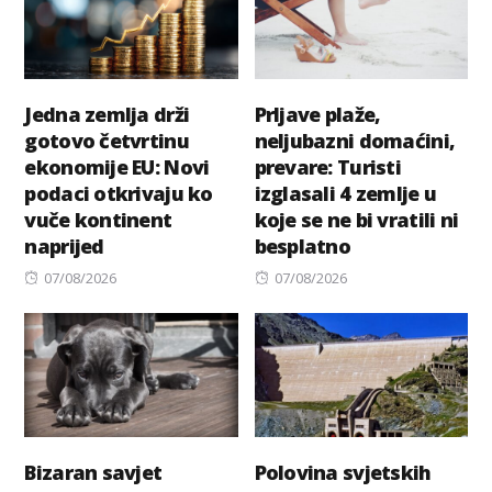
Jedna zemlja drži
Prljave plaže,
gotovo četvrtinu
neljubazni domaćini,
ekonomije EU: Novi
prevare: Turisti
podaci otkrivaju ko
izglasali 4 zemlje u
vuče kontinent
koje se ne bi vratili ni
naprijed
besplatno
Posted
Posted
07/08/2026
07/08/2026
on
on
Bizaran savjet
Polovina svjetskih