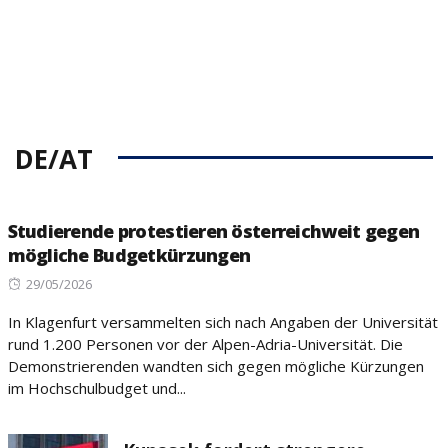
DE/AT
Studierende protestieren österreichweit gegen
mögliche Budgetkürzungen
Posted
29/05/2026
on
In Klagenfurt versammelten sich nach Angaben der Universität
rund 1.200 Personen vor der Alpen-Adria-Universität. Die
Demonstrierenden wandten sich gegen mögliche Kürzungen
im Hochschulbudget und...