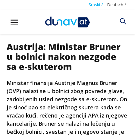
Srpski /
Deutsch /
Austrija: Ministar Bruner
u bolnici nakon nezgode
sa e-skuterom
Ministar finansija Austrije Magnus Bruner
(OVP) nalazi se u bolnici zbog povrede glave,
zadobijenih usled nezgode sa e-skuterom. On
je sinoć pao sa električnog skutera kada se
vraćao kući, rečeno je agenciji APA iz njegove
kancelarije. Bruner se nalazi na lečenju u
bečkoj bolnici, svestan je i njegovo stanje je