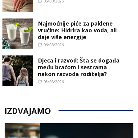
Posted
06/08/2026
on
Najmoćnije piće za paklene
vrućine: Hidrira kao voda, ali
daje više energije
Posted
06/08/2026
on
Djeca i razvod: Šta se događa
među braćom i sestrama
nakon razvoda roditelja?
Posted
05/08/2026
on
IZDVAJAMO