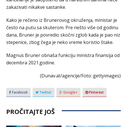
zakazivati nikakve sastanke.
Kako je rečeno iz Brunerovog okruženja, ministar je
često na putu sa skuterom. Pre nešto više od godinu
dana, Bruner je povredio skočni zglob kada je pao niz
stepenice, zbog čega je neko vreme koristio štake.
Magnus Bruner obnaša funkciju ministra finansija od
decembra 2021.godine.
(Dunav.at/agencije/Foto: gettyimages)
Facebook
Twitter
Google+
Pinterest
PROČITAJTE JOŠ