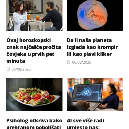
Ovaj horoskopski
Da li naša planeta
znak najčešće pročita
izgleda kao krompir
čovjeka u prvih pet
ili kao plavi kliker
minuta
Posted
06/08/2026
Posted
on
06/08/2026
on
Psiholog otkriva kako
AI sve više radi
prehranom poboljšati
umjesto nas: