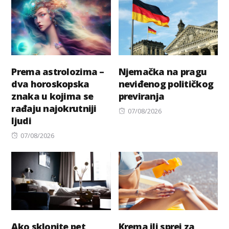
Prema astrolozima –
Njemačka na pragu
dva horoskopska
neviđenog političkog
znaka u kojima se
previranja
rađaju najokrutniji
Posted
07/08/2026
ljudi
on
Posted
07/08/2026
on
Ako sklonite pet
Krema ili sprej za