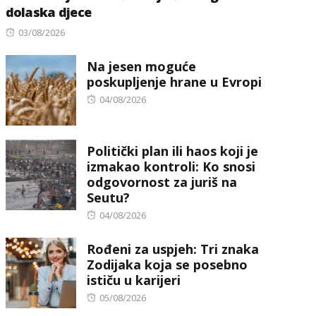
dolaska djece
Posted
03/08/2026
on
Na jesen moguće
poskupljenje hrane u Evropi
Posted
04/08/2026
on
Politički plan ili haos koji je
izmakao kontroli: Ko snosi
odgovornost za juriš na
Seutu?
Posted
04/08/2026
on
Rođeni za uspjeh: Tri znaka
Zodijaka koja se posebno
ističu u karijeri
Posted
05/08/2026
on