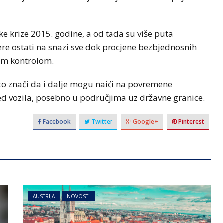
e krize 2015. godine, a od tada su više puta
jere ostati na snazi sve dok procjene bezbjednosnih
om kontrolom.
 to znači da i dalje mogu naići na povremene
gled vozila, posebno u područjima uz državne granice.
Facebook
Twitter
Google+
Pinterest
AUSTRIJA
NOVOSTI