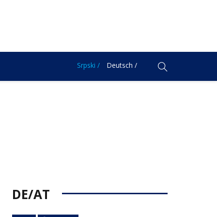
Srpski /
Deutsch /
DE/AT