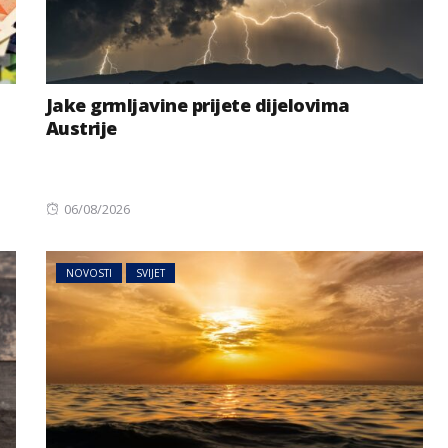
Jake grmljavine prijete dijelovima
Austrije
Posted
06/08/2026
on
NOVOSTI
SVIJET