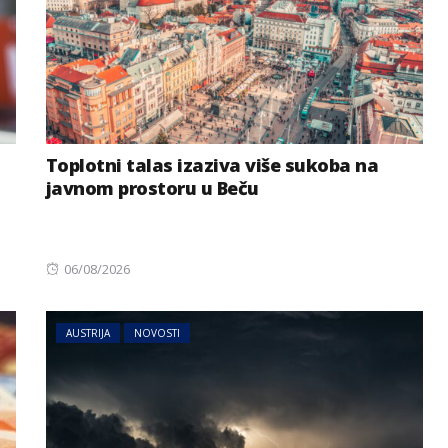
Toplotni talas izaziva više sukoba na
javnom prostoru u Beču
Posted
06/08/2026
on
AUSTRIJA
NOVOSTI