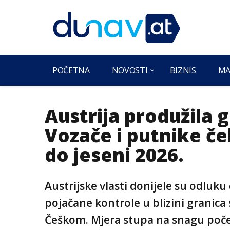
POČETNA
NOVOSTI
BIZNIS
MA
Austrija produžila 
Vozače i putnike č
do jeseni 2026.
Austrijske vlasti donijele su odluku
pojačane kontrole u blizini granic
Češkom. Mjera stupa na snagu poče