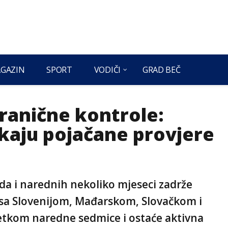
GAZIN
SPORT
VODIČI
GRAD BEČ
granične kontrole:
ekaju pojačane provjere
 da i narednih nekoliko mjeseci zadrže
a sa Slovenijom, Mađarskom, Slovačkom i
tkom naredne sedmice i ostaće aktivna