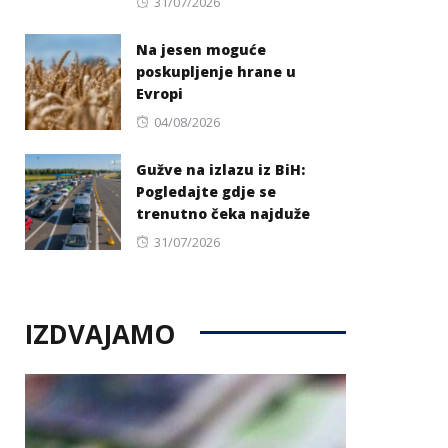
Posted
31/07/2026
on
Na jesen moguće
poskupljenje hrane u
Evropi
Posted
04/08/2026
on
Gužve na izlazu iz BiH:
Pogledajte gdje se
trenutno čeka najduže
Posted
31/07/2026
on
IZDVAJAMO