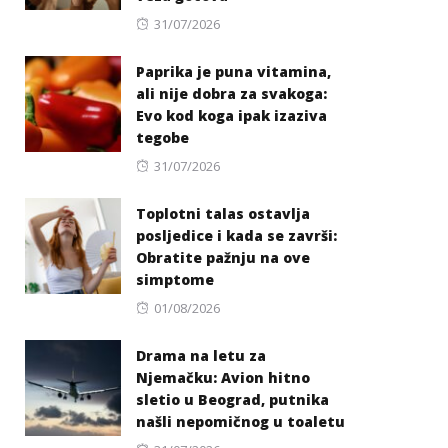
Posted
31/07/2026
on
Paprika je puna vitamina,
ali nije dobra za svakoga:
Evo kod koga ipak izaziva
tegobe
Posted
31/07/2026
on
Toplotni talas ostavlja
posljedice i kada se završi:
Obratite pažnju na ove
simptome
Posted
01/08/2026
on
Drama na letu za
Njemačku: Avion hitno
sletio u Beograd, putnika
našli nepomičnog u toaletu