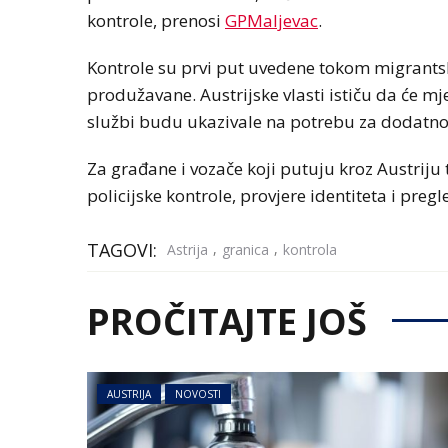
kontrole, prenosi
GPMaljevac
.
Kontrole su prvi put uvedene tokom migrantsk
produžavane. Austrijske vlasti ističu da će m
službi budu ukazivale na potrebu za dodatn
Za građane i vozače koji putuju kroz Austriju
policijske kontrole, provjere identiteta i pre
TAGOVI:
,
,
Astrija
granica
kontrola
PROČITAJTE JOŠ
AUSTRIJA
NOVOSTI