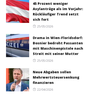
45 Prozent weniger
Asylanträge als im Vorjahr:
Rückläufiger Trend setzt
sich fort
Posted
25/05/2026
on
Drama in Wien-Floridsdorf:
Bosnier bedroht Passanten
mit Maschinenpistole nach
Streit mit seiner Mutter
Posted
25/05/2026
on
Neue Abgaben sollen
Mehrwertsteuersenkung
finanzieren
Posted
22/04/2026
on