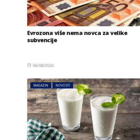
Evrozona više nema novca za velike
subvencije
Posted
06/08/2026
on
MAGAZIN
NOVOSTI