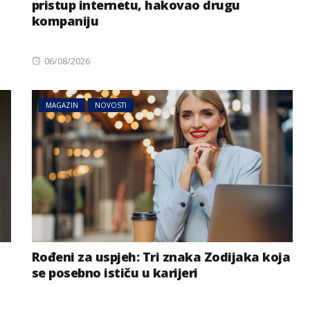
pristup internetu, hakovao drugu
kompaniju
Posted
06/08/2026
on
MAGAZIN
NOVOSTI
BIZNIS
NOVOSTI
za paklene
 kao voda,
Evrozona više nema novca
gije
za velike subvencije
Rođeni za uspjeh: Tri znaka Zodijaka koja
se posebno ističu u karijeri