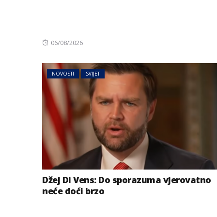
Posted
06/08/2026
on
NOVOSTI
SVIJET
MAGAZIN
NOVOSTI
Najmoćnije piće 
vrućine: Hidrira
ali daje više ener
Džej Di Vens: Do sporazuma vjerovatno
neće doći brzo