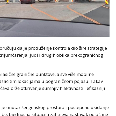
oručuju da je produženje kontrola dio šire strategije
krijumčarenja ljudi i drugih oblika prekograničnog
 klasične granične punktove, a sve više mobilne
 različitim lokacijama u pograničnom pojasu. Takav
ava brže otkrivanje sumnjivih aktivnosti i efikasniji
nje unutar šengenskog prostora i postepeno ukidanje
 bezbjednosna situacija zahtijeva nastavak pojačane