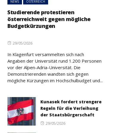
NEWS
ÖSTERREICH
Studierende protestieren
österreichweit gegen mögliche
Budgetkürzungen
Posted
29/05/2026
on
In Klagenfurt versammelten sich nach
Angaben der Universität rund 1.200 Personen
vor der Alpen-Adria-Universität. Die
Demonstrierenden wandten sich gegen
mögliche Kürzungen im Hochschulbudget und...
Kunasek fordert strengere
Regeln für die Verleihung
der Staatsbürgerschaft
Posted
29/05/2026
on