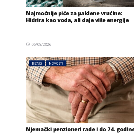
Najmoćnije piće za paklene vrućine:
Hidrira kao voda, ali daje više energije
Posted
06/08/2026
on
BIZNIS
NOVOSTI
Njemački penzioneri rade i do 74. godin