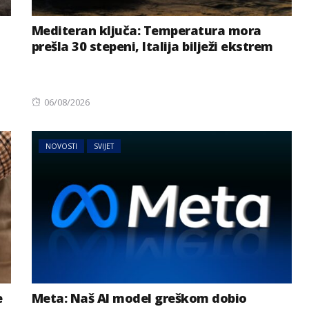
Mediteran ključa: Temperatura mora
prešla 30 stepeni, Italija bilježi ekstrem
Posted
06/08/2026
on
NOVOSTI
SVIJET
e
Meta: Naš AI model greškom dobio