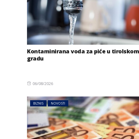
Kontaminirana voda za piće u tirolskom
gradu
Posted
06/08/2026
on
BIZNIS
NOVOSTI