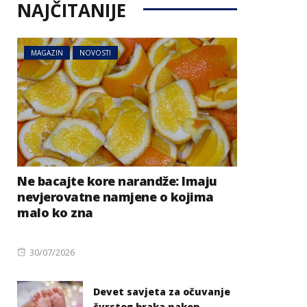
NAJČITANIJE
MAGAZIN
NOVOSTI
Ne bacajte kore narandže: Imaju
nevjerovatne namjene o kojima
malo ko zna
Posted
30/07/2026
on
Devet savjeta za očuvanje
čvrstog braka nakon