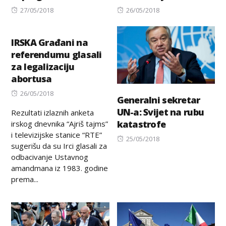
Posted
Posted
27/05/2018
26/05/2018
on
on
IRSKA Građani na
referendumu glasali
za legalizaciju
abortusa
Posted
26/05/2018
Generalni sekretar
on
UN-a: Svijet na rubu
Rezultati izlaznih anketa
katastrofe
irskog dnevnika “Ajriš tajms”
i televizijske stanice “RTE”
Posted
25/05/2018
sugerišu da su Irci glasali za
on
odbacivanje Ustavnog
amandmana iz 1983. godine
prema...