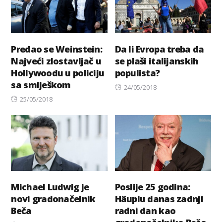
Predao se Weinstein:
Da li Evropa treba da
Najveći zlostavljač u
se plaši italijanskih
Hollywoodu u policiju
populista?
sa smiješkom
Posted
24/05/2018
Posted
on
25/05/2018
on
Michael Ludwig je
Poslije 25 godina:
novi gradonačelnik
Häuplu danas zadnji
Beča
radni dan kao