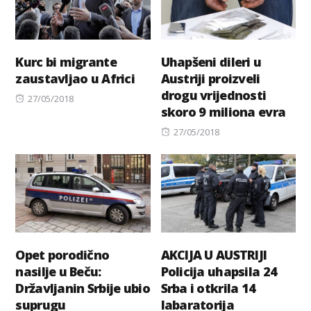
Kurc bi migrante
Uhapšeni dileri u
zaustavljao u Africi
Austriji proizveli
drogu vrijednosti
Posted
27/05/2018
skoro 9 miliona evra
on
Posted
27/05/2018
on
Opet porodično
AKCIJA U AUSTRIJI
nasilje u Beču:
Policija uhapsila 24
Državljanin Srbije ubio
Srba i otkrila 14
suprugu
labaratorija