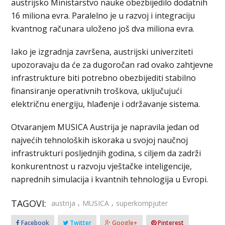
austrijsko Ministarstvo nauke obezbijedilo dodatnih
16 miliona evra. Paralelno je u razvoj i integraciju
kvantnog računara uloženo još dva miliona evra.
Iako je izgradnja završena, austrijski univerziteti
upozoravaju da će za dugoročan rad ovako zahtjevne
infrastrukture biti potrebno obezbijediti stabilno
finansiranje operativnih troškova, uključujući
električnu energiju, hlađenje i održavanje sistema.
Otvaranjem MUSICA Austrija je napravila jedan od
najvećih tehnoloških iskoraka u svojoj naučnoj
infrastrukturi posljednjih godina, s ciljem da zadrži
konkurentnost u razvoju vještačke inteligencije,
naprednih simulacija i kvantnih tehnologija u Evropi.
TAGOVI:
,
,
austrija
MUSICA
superkompjuter
Facebook
Twitter
Google+
Pinterest