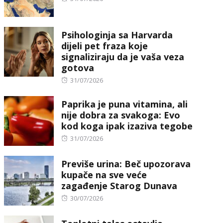
on
Psihologinja sa Harvarda
dijeli pet fraza koje
signaliziraju da je vaša veza
gotova
Posted
31/07/2026
on
Paprika je puna vitamina, ali
nije dobra za svakoga: Evo
kod koga ipak izaziva tegobe
Posted
31/07/2026
on
Previše urina: Beč upozorava
kupače na sve veće
zagađenje Starog Dunava
Posted
30/07/2026
on