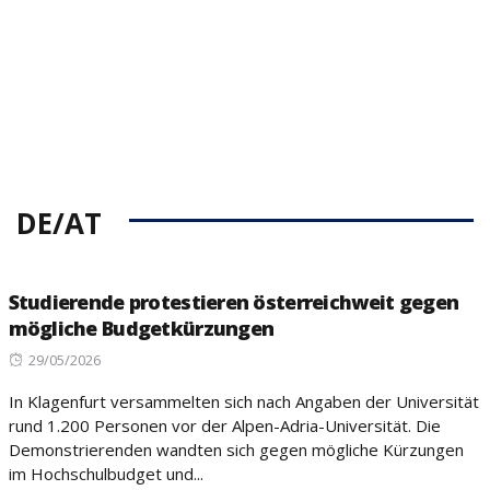
DE/AT
Studierende protestieren österreichweit gegen
mögliche Budgetkürzungen
Posted
29/05/2026
on
In Klagenfurt versammelten sich nach Angaben der Universität
rund 1.200 Personen vor der Alpen-Adria-Universität. Die
Demonstrierenden wandten sich gegen mögliche Kürzungen
im Hochschulbudget und...