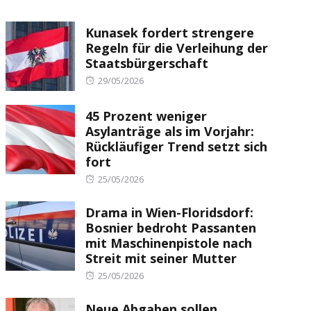
Kunasek fordert strengere
Regeln für die Verleihung der
Staatsbürgerschaft
Posted
29/05/2026
on
45 Prozent weniger
Asylanträge als im Vorjahr:
Rückläufiger Trend setzt sich
fort
Posted
25/05/2026
on
Drama in Wien-Floridsdorf:
Bosnier bedroht Passanten
mit Maschinenpistole nach
Streit mit seiner Mutter
Posted
25/05/2026
on
Neue Abgaben sollen