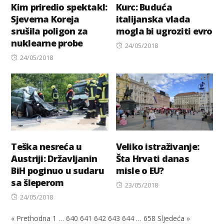
Kim priredio spektakl:
Kurc: Buduća
Sjeverna Koreja
italijanska vlada
srušila poligon za
mogla bi ugroziti evro
nuklearne probe
Posted
24/05/2018
Posted
on
24/05/2018
on
Teška nesreća u
Veliko istraživanje:
Austriji: Državljanin
Šta Hrvati danas
BiH poginuo u sudaru
misle o EU?
sa šleperom
Posted
23/05/2018
Posted
on
24/05/2018
on
« Prethodna
1
…
640
641
642
643
644
…
658
Sljedeća »