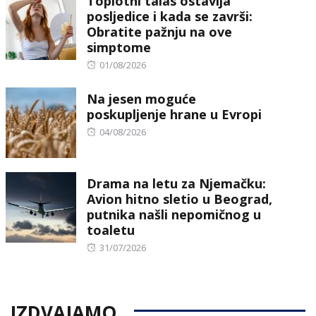
Toplotni talas ostavlja
posljedice i kada se završi:
Obratite pažnju na ove
simptome
Posted
01/08/2026
on
Na jesen moguće
poskupljenje hrane u Evropi
Posted
04/08/2026
on
Drama na letu za Njemačku:
Avion hitno sletio u Beograd,
putnika našli nepomičnog u
toaletu
Posted
31/07/2026
on
IZDVAJAMO