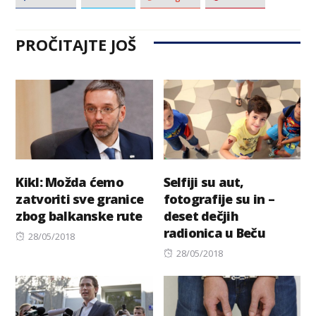
PROČITAJTE JOŠ
Kikl: Možda ćemo
Selfiji su aut,
zatvoriti sve granice
fotografije su in –
zbog balkanske rute
deset dečjih
radionica u Beču
Posted
28/05/2018
on
Posted
28/05/2018
on