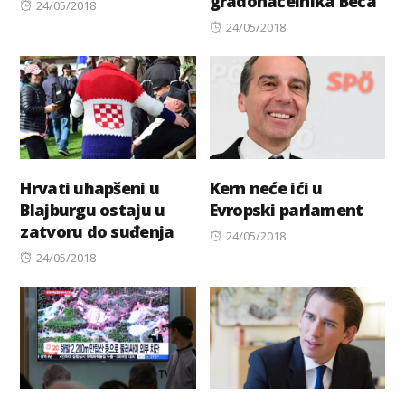
gradonačelnika Beča
Posted
24/05/2018
on
Posted
24/05/2018
on
Hrvati uhapšeni u
Kern neće ići u
Blajburgu ostaju u
Evropski parlament
zatvoru do suđenja
Posted
24/05/2018
Posted
on
24/05/2018
on