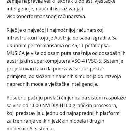
zemlja napravila veliki iskorak u oblasti vještačke
inteligencije, naučnih istraživanja i
visokoperformansnog računarstva.
Riječ je o najvećoj i najmoćnijoj računarskoj
infrastrukturi koju je Austrija do sada izgradila. Sa
ukupnim performansama od 45,11 petaflopsa,
MUSICA je više od osam puta snažnija od dosadašnjih
austrijskih superkompjutera VSC-4 i VSC-5. Sistem je
projektovan tako da podržava širok spektar
primjena, od složenih naučnih simulacija do razvoja
naprednih modela vještačke inteligencije.
Posebnu pažnju privlači činjenica da sistem raspolaže
sa više od 1.000 NVIDIA H100 grafičkih procesora,
koji predstavljaju jednu od najnaprednijih platformi
za treniranje velikih jezičkih modela i drugih
modernih AI sistema.