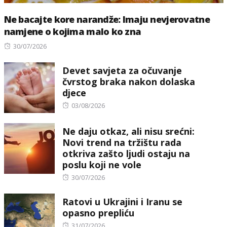
Ne bacajte kore narandže: Imaju nevjerovatne
namjene o kojima malo ko zna
Posted
30/07/2026
on
Devet savjeta za očuvanje
čvrstog braka nakon dolaska
djece
Posted
03/08/2026
on
Ne daju otkaz, ali nisu srećni:
Novi trend na tržištu rada
otkriva zašto ljudi ostaju na
poslu koji ne vole
Posted
30/07/2026
on
Ratovi u Ukrajini i Iranu se
opasno prepliću
Posted
31/07/2026