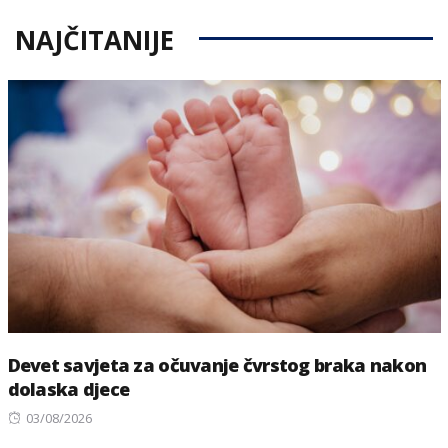
NAJČITANIJE
Devet savjeta za očuvanje čvrstog braka nakon
dolaska djece
Posted
03/08/2026
on