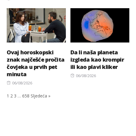
on
Ovaj horoskopski
Da li naša planeta
znak najčešće pročita
izgleda kao krompir
čovjeka u prvih pet
ili kao plavi kliker
minuta
Posted
06/08/2026
Posted
on
06/08/2026
on
1
2
3
…
658
Sljedeća »