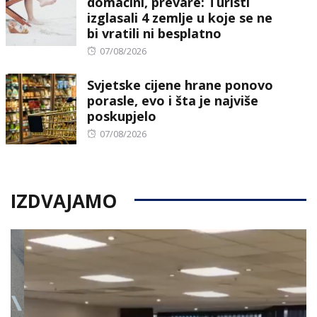
domaćini, prevare: Turisti
izglasali 4 zemlje u koje se ne
bi vratili ni besplatno
Posted
07/08/2026
on
Svjetske cijene hrane ponovo
porasle, evo i šta je najviše
poskupjelo
Posted
07/08/2026
on
IZDVAJAMO