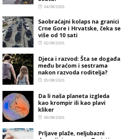
Posted
04/08/2026
on
Saobraćajni kolaps na granici
Crne Gore i Hrvatske, čeka se
više od 10 sati
Posted
02/08/2026
on
Djeca i razvod: Šta se događa
među braćom i sestrama
nakon razvoda roditelja?
Posted
05/08/2026
on
Da li naša planeta izgleda
kao krompir ili kao plavi
kliker
Posted
06/08/2026
on
Prljave plaže, neljubazni