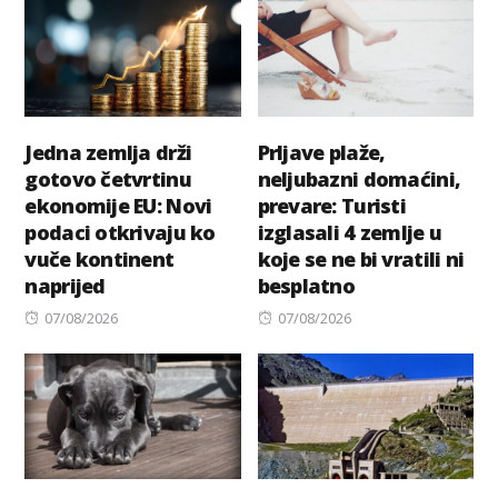
Jedna zemlja drži
Prljave plaže,
gotovo četvrtinu
neljubazni domaćini,
ekonomije EU: Novi
prevare: Turisti
podaci otkrivaju ko
izglasali 4 zemlje u
vuče kontinent
koje se ne bi vratili ni
naprijed
besplatno
Posted
Posted
07/08/2026
07/08/2026
on
on