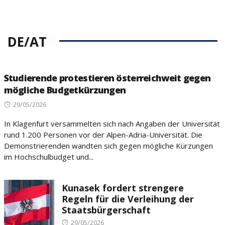
DE/AT
Studierende protestieren österreichweit gegen
mögliche Budgetkürzungen
Posted
29/05/2026
on
In Klagenfurt versammelten sich nach Angaben der Universität
rund 1.200 Personen vor der Alpen-Adria-Universität. Die
Demonstrierenden wandten sich gegen mögliche Kürzungen
im Hochschulbudget und...
Kunasek fordert strengere
Regeln für die Verleihung der
Staatsbürgerschaft
Posted
29/05/2026