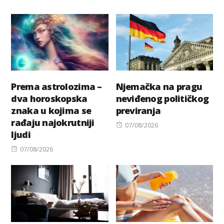
Prema astrolozima –
Njemačka na pragu
dva horoskopska
neviđenog političkog
znaka u kojima se
previranja
rađaju najokrutniji
Posted
07/08/2026
ljudi
on
Posted
07/08/2026
on