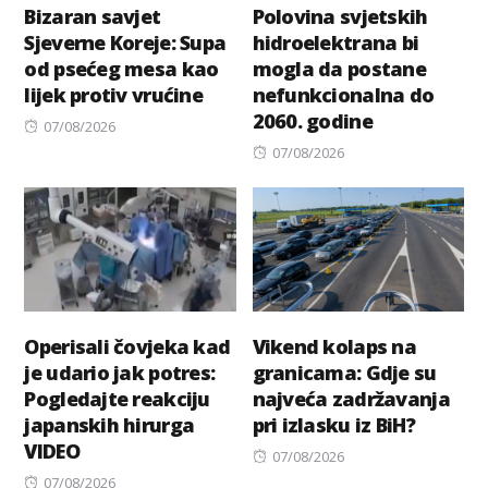
Bizaran savjet
Polovina svjetskih
Sjeverne Koreje: Supa
hidroelektrana bi
od psećeg mesa kao
mogla da postane
lijek protiv vrućine
nefunkcionalna do
2060. godine
Posted
07/08/2026
on
Posted
07/08/2026
on
Operisali čovjeka kad
Vikend kolaps na
je udario jak potres:
granicama: Gdje su
Pogledajte reakciju
najveća zadržavanja
japanskih hirurga
pri izlasku iz BiH?
VIDEO
Posted
07/08/2026
Posted
on
07/08/2026