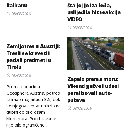
Balkanu
šta joj je iza leđa,
uslijedila hit reakcija
Posted
08/08/2026
VIDEO
on
Posted
08/08/2026
on
Zemljotres u Austriji:
Tresli se kreveti i
padali predmeti u
Tirolu
Posted
08/08/2026
Zapelo prema moru:
on
Vikend gužve i udesi
Prema podacima
paralizovali auto-
Geosphere Austria, potres
je imao magnitudu 3,5, dok
puteve
se njegov centar nalazio na
Posted
08/08/2026
dubini od oko osam
on
kilometara. Podrhtavanje
nije bilo ograničeno...