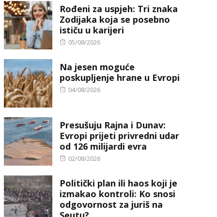
Rođeni za uspjeh: Tri znaka
Zodijaka koja se posebno
ističu u karijeri
Posted
05/08/2026
on
Na jesen moguće
poskupljenje hrane u Evropi
Posted
04/08/2026
on
Presušuju Rajna i Dunav:
Evropi prijeti privredni udar
od 126 milijardi evra
Posted
02/08/2026
on
Politički plan ili haos koji je
izmakao kontroli: Ko snosi
odgovornost za juriš na
Seutu?