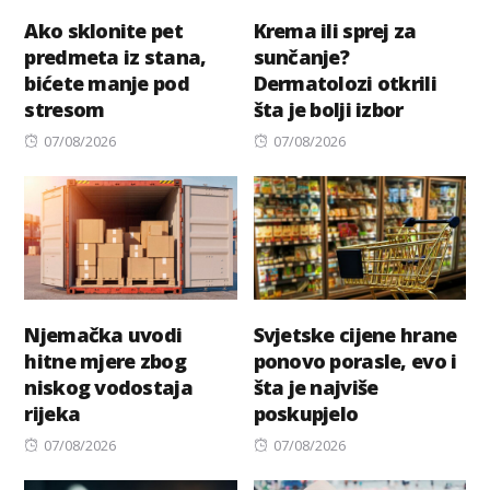
Ako sklonite pet
Krema ili sprej za
predmeta iz stana,
sunčanje?
bićete manje pod
Dermatolozi otkrili
stresom
šta je bolji izbor
Posted
Posted
07/08/2026
07/08/2026
on
on
Njemačka uvodi
Svjetske cijene hrane
hitne mjere zbog
ponovo porasle, evo i
niskog vodostaja
šta je najviše
rijeka
poskupjelo
Posted
Posted
07/08/2026
07/08/2026
on
on