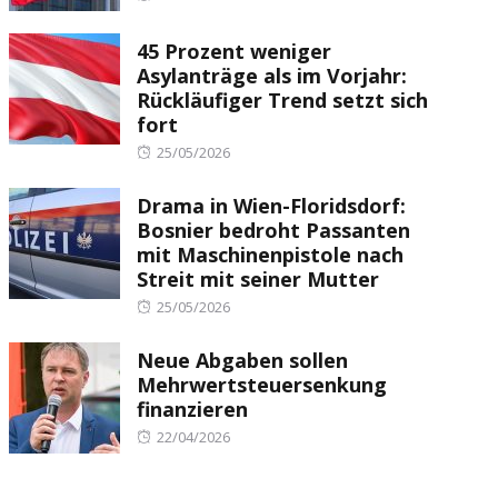
on
45 Prozent weniger
Asylanträge als im Vorjahr:
Rückläufiger Trend setzt sich
fort
Posted
25/05/2026
on
Drama in Wien-Floridsdorf:
Bosnier bedroht Passanten
mit Maschinenpistole nach
Streit mit seiner Mutter
Posted
25/05/2026
on
Neue Abgaben sollen
Mehrwertsteuersenkung
finanzieren
Posted
22/04/2026
on