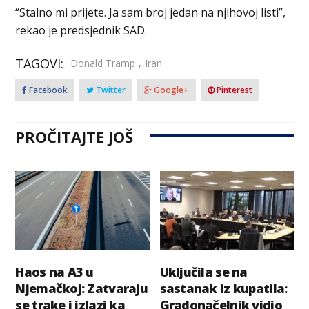
“Stalno mi prijete. Ja sam broj jedan na njihovoj listi”,
rekao je predsjednik SAD.
TAGOVI:
,
Donald Tramp
Iran
Facebook
Twitter
Google+
Pinterest
PROČITAJTE JOŠ
Haos na A3 u
Uključila se na
Njemačkoj: Zatvaraju
sastanak iz kupatila:
se trake i izlazi ka
Gradonačelnik vidio