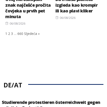
znak najčešće pročita
izgleda kao krompir
čovjeka u prvih pet
ili kao plavi kliker
minuta
Posted
06/08/2026
Posted
on
06/08/2026
on
1
2
3
…
660
Sljedeća »
DE/AT
Studierende protestieren österreichweit gegen