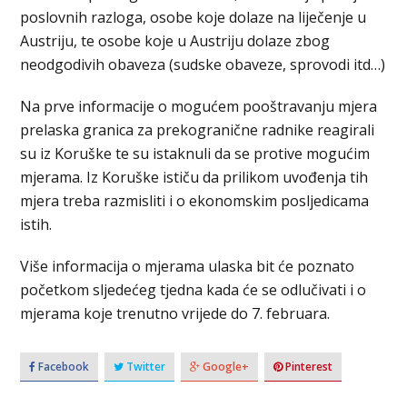
poslovnih razloga, osobe koje dolaze na liječenje u
Austriju, te osobe koje u Austriju dolaze zbog
neodgodivih obaveza (sudske obaveze, sprovodi itd…)
Na prve informacije o mogućem pooštravanju mjera
prelaska granica za prekogranične radnike reagirali
su iz Koruške te su istaknuli da se protive mogućim
mjerama. Iz Koruške ističu da prilikom uvođenja tih
mjera treba razmisliti i o ekonomskim posljedicama
istih.
Više informacija o mjerama ulaska bit će poznato
početkom sljedećeg tjedna kada će se odlučivati i o
mjerama koje trenutno vrijede do 7. februara.
Facebook
Twitter
Google+
Pinterest