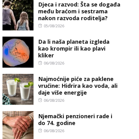
Djeca i razvod: Šta se događa
među braćom i sestrama
nakon razvoda roditelja?
Posted
05/08/2026
on
Da li naša planeta izgleda
kao krompir ili kao plavi
kliker
Posted
06/08/2026
on
Najmoćnije piće za paklene
vrućine: Hidrira kao voda, ali
daje više energije
Posted
06/08/2026
on
Njemački penzioneri rade i
do 74. godine
Posted
06/08/2026
on