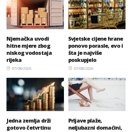
Njemačka uvodi
Svjetske cijene hrane
hitne mjere zbog
ponovo porasle, evo i
niskog vodostaja
šta je najviše
rijeka
poskupjelo
Posted
Posted
07/08/2026
07/08/2026
on
on
Jedna zemlja drži
Prljave plaže,
gotovo četvrtinu
neljubazni domaćini,