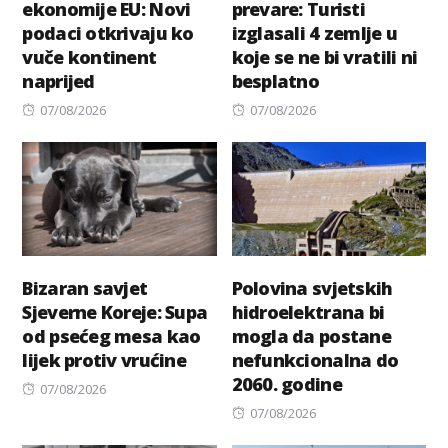
ekonomije EU: Novi
prevare: Turisti
podaci otkrivaju ko
izglasali 4 zemlje u
vuče kontinent
koje se ne bi vratili ni
naprijed
besplatno
Posted
Posted
07/08/2026
07/08/2026
on
on
Bizaran savjet
Polovina svjetskih
Sjeverne Koreje: Supa
hidroelektrana bi
od psećeg mesa kao
mogla da postane
lijek protiv vrućine
nefunkcionalna do
2060. godine
Posted
07/08/2026
on
Posted
07/08/2026
on