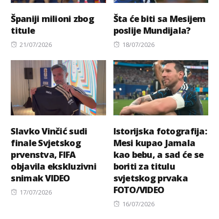
Španiji milioni zbog
Šta će biti sa Mesijem
titule
poslije Mundijala?
Posted
Posted
21/07/2026
18/07/2026
on
on
Slavko Vinčić sudi
Istorijska fotografija:
finale Svjetskog
Mesi kupao Jamala
prvenstva, FIFA
kao bebu, a sad će se
objavila ekskluzivni
boriti za titulu
snimak VIDEO
svjetskog prvaka
FOTO/VIDEO
Posted
17/07/2026
on
Posted
16/07/2026
on