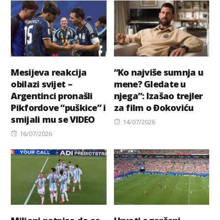
Mesijeva reakcija
“Ko najviše sumnja u
obilazi svijet –
mene? Gledate u
Argentinci pronašli
njega”: Izašao trejler
Pikfordove “puškice” i
za film o Đokoviću
smijali mu se VIDEO
Posted
14/07/2026
Posted
on
16/07/2026
on