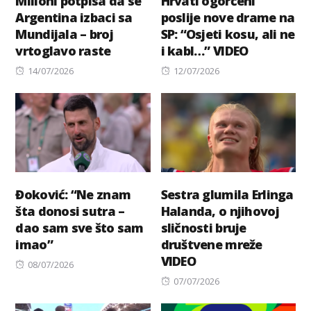
Milioni potpisa da se
Hrvati ogorčeni
Argentina izbaci sa
poslije nove drame na
Mundijala – broj
SP: “Osjeti kosu, ali ne
vrtoglavo raste
i kabl…” VIDEO
Posted
Posted
14/07/2026
12/07/2026
on
on
Đoković: “Ne znam
Sestra glumila Erlinga
šta donosi sutra –
Halanda, o njihovoj
dao sam sve što sam
sličnosti bruje
imao”
društvene mreže
VIDEO
Posted
08/07/2026
on
Posted
07/07/2026
on