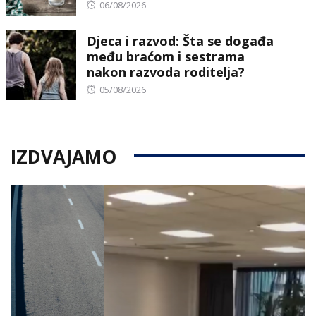
Posted
06/08/2026
on
Djeca i razvod: Šta se događa
među braćom i sestrama
nakon razvoda roditelja?
Posted
05/08/2026
on
IZDVAJAMO