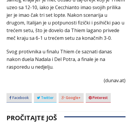
uzeo sa 12-10, iako je Cecchianto imao svojih prilika
jer je imao čak tri set lopte. Nakon scenarija u
drugom, Italijan je u potpunosti fizički i psihički pao u
trećem setu, što je dovelo da Thiem lagano privede
meč kraju sa 6-1 u trećem setu za konačnih 3-0.
Svog protivnika u finalu Thiem će saznati danas
nakon duela Nadala i Del Potra, a finale je na
rasporedu u nedjelju.
(dunav.at)
Facebook
Twitter
Google+
Pinterest
PROČITAJTE JOŠ