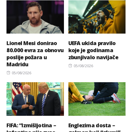
Lionel Mesi donirao
UEFA ukida pravilo
80.000 evra za obnovu
koje je godinama
poslije požara u
zbunjivalo navijače
Madridu
Posted
05/08/2026
Posted
on
05/08/2026
on
FIFA: “Izmišljotina –
Englezima dosta –