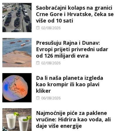
on
Saobraćajni kolaps na granici
Crne Gore i Hrvatske, čeka se
više od 10 sati
Posted
02/08/2026
on
Presušuju Rajna i Dunav:
Evropi prijeti privredni udar
od 126 milijardi evra
Posted
02/08/2026
on
Da li naša planeta izgleda
kao krompir ili kao plavi
kliker
Posted
06/08/2026
on
Najmoćnije piće za paklene
vrućine: Hidrira kao voda, ali
daje više energije