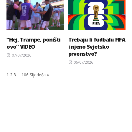
“Hej, Trampe, poništi
Trebaju li fudbalu FIFA
ovo” VIDEO
i njeno Svjetsko
prvenstvo?
Posted
07/07/2026
on
Posted
06/07/2026
on
1
2
3
…
106
Sljedeća »