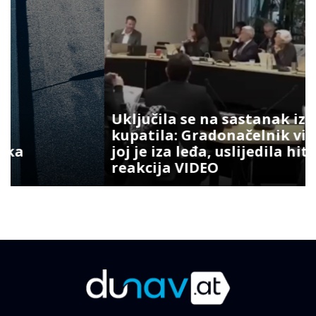
Uključila se na sastanak iz
kupatila: Gradonačelnik vidio šta
joj je iza leđa, uslijedila hit
reakcija VIDEO