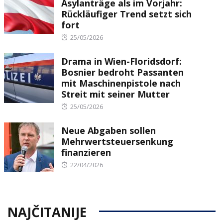
Asylanträge als im Vorjahr:
Rückläufiger Trend setzt sich
fort
Posted
25/05/2026
on
Drama in Wien-Floridsdorf:
Bosnier bedroht Passanten
mit Maschinenpistole nach
Streit mit seiner Mutter
Posted
25/05/2026
on
Neue Abgaben sollen
Mehrwertsteuersenkung
finanzieren
Posted
22/04/2026
on
NAJČITANIJE