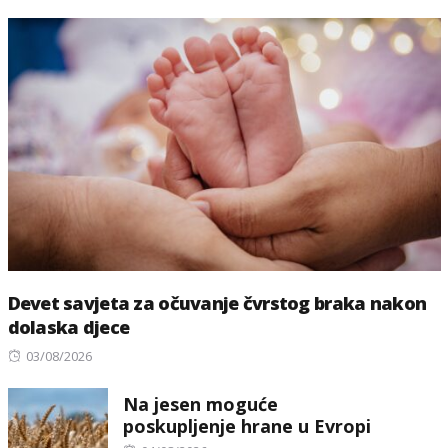
Devet savjeta za očuvanje čvrstog braka nakon
dolaska djece
Posted
03/08/2026
on
Na jesen moguće
poskupljenje hrane u Evropi