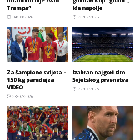
Infantino nije zvao
golman koji “glumi”,
Trampa”
ide napolje
Posted
Posted
04/08/2026
28/07/2026
on
on
Za šampione svijeta –
Izabran najgori tim
150 kg paradajza
Svjetskog prvenstva
VIDEO
Posted
22/07/2026
Posted
on
23/07/2026
on