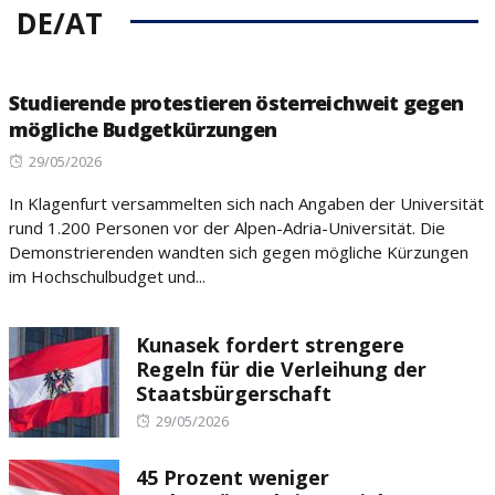
DE/AT
Studierende protestieren österreichweit gegen
mögliche Budgetkürzungen
Posted
29/05/2026
on
In Klagenfurt versammelten sich nach Angaben der Universität
rund 1.200 Personen vor der Alpen-Adria-Universität. Die
Demonstrierenden wandten sich gegen mögliche Kürzungen
im Hochschulbudget und...
Kunasek fordert strengere
Regeln für die Verleihung der
Staatsbürgerschaft
Posted
29/05/2026
on
45 Prozent weniger