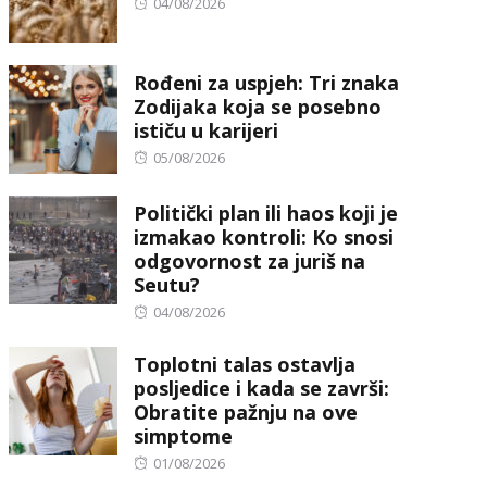
Posted
04/08/2026
on
Rođeni za uspjeh: Tri znaka
Zodijaka koja se posebno
ističu u karijeri
Posted
05/08/2026
on
Politički plan ili haos koji je
izmakao kontroli: Ko snosi
odgovornost za juriš na
Seutu?
Posted
04/08/2026
on
Toplotni talas ostavlja
posljedice i kada se završi:
Obratite pažnju na ove
simptome
Posted
01/08/2026