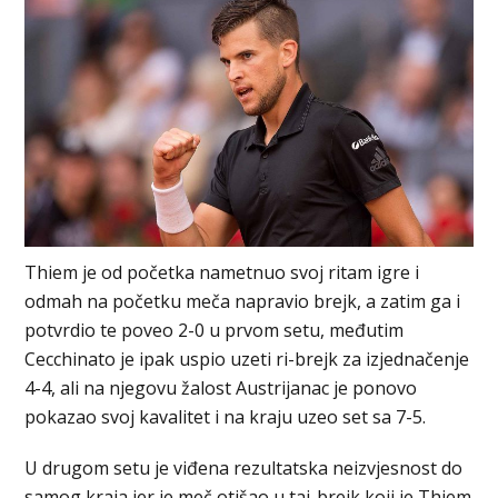
Thiem je od početka nametnuo svoj ritam igre i
odmah na početku meča napravio brejk, a zatim ga i
potvrdio te poveo 2-0 u prvom setu, međutim
Cecchinato je ipak uspio uzeti ri-brejk za izjednačenje
4-4, ali na njegovu žalost Austrijanac je ponovo
pokazao svoj kavalitet i na kraju uzeo set sa 7-5.
U drugom setu je viđena rezultatska neizvjesnost do
samog kraja jer je meč otišao u taj-brejk koji je Thiem