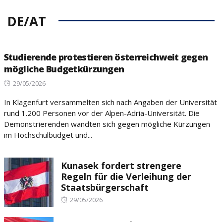
DE/AT
Studierende protestieren österreichweit gegen
mögliche Budgetkürzungen
Posted
29/05/2026
on
In Klagenfurt versammelten sich nach Angaben der Universität
rund 1.200 Personen vor der Alpen-Adria-Universität. Die
Demonstrierenden wandten sich gegen mögliche Kürzungen
im Hochschulbudget und...
Kunasek fordert strengere
Regeln für die Verleihung der
Staatsbürgerschaft
Posted
29/05/2026
on