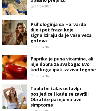
opasno prepliću
Posted
31/07/2026
on
Psihologinja sa Harvarda
dijeli pet fraza koje
signaliziraju da je vaša veza
gotova
Posted
31/07/2026
on
Paprika je puna vitamina, ali
nije dobra za svakoga: Evo
kod koga ipak izaziva tegobe
Posted
31/07/2026
on
Toplotni talas ostavlja
posljedice i kada se završi:
Obratite pažnju na ove
simptome
Posted