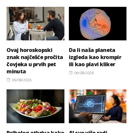
Ovaj horoskopski
Da li naša planeta
znak najčešće pročita
izgleda kao krompir
čovjeka u prvih pet
ili kao plavi kliker
minuta
Posted
06/08/2026
Posted
on
06/08/2026
on
Psiholog otkriva kako
AI sve više radi