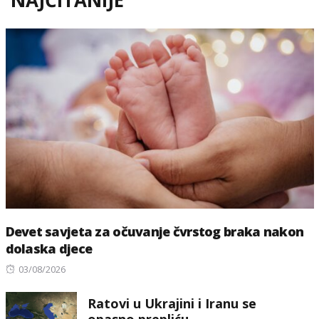
NAJČITANIJE
Devet savjeta za očuvanje čvrstog braka nakon
dolaska djece
Posted
03/08/2026
on
Ratovi u Ukrajini i Iranu se