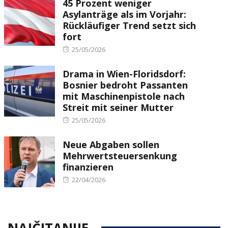
45 Prozent weniger
Asylanträge als im Vorjahr:
Rückläufiger Trend setzt sich
fort
Posted
25/05/2026
on
Drama in Wien-Floridsdorf:
Bosnier bedroht Passanten
mit Maschinenpistole nach
Streit mit seiner Mutter
Posted
25/05/2026
on
Neue Abgaben sollen
Mehrwertsteuersenkung
finanzieren
Posted
22/04/2026
on