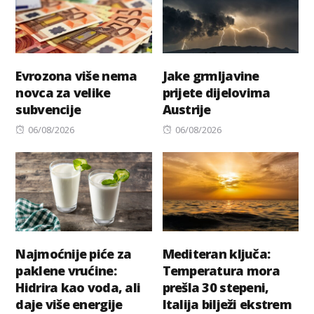
Evrozona više nema
Jake grmljavine
novca za velike
prijete dijelovima
subvencije
Austrije
Posted
Posted
06/08/2026
06/08/2026
on
on
Najmoćnije piće za
Mediteran ključa:
paklene vrućine:
Temperatura mora
Hidrira kao voda, ali
prešla 30 stepeni,
daje više energije
Italija bilježi ekstrem