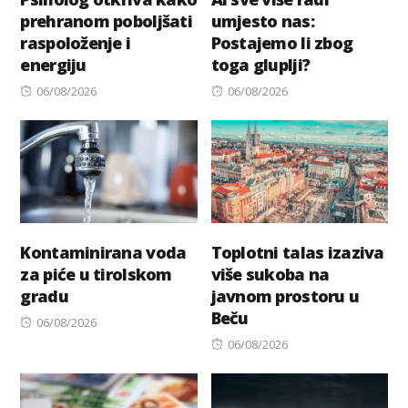
prehranom poboljšati
umjesto nas:
raspoloženje i
Postajemo li zbog
energiju
toga gluplji?
Posted
Posted
06/08/2026
06/08/2026
on
on
Kontaminirana voda
Toplotni talas izaziva
za piće u tirolskom
više sukoba na
gradu
javnom prostoru u
Beču
Posted
06/08/2026
on
Posted
06/08/2026
on