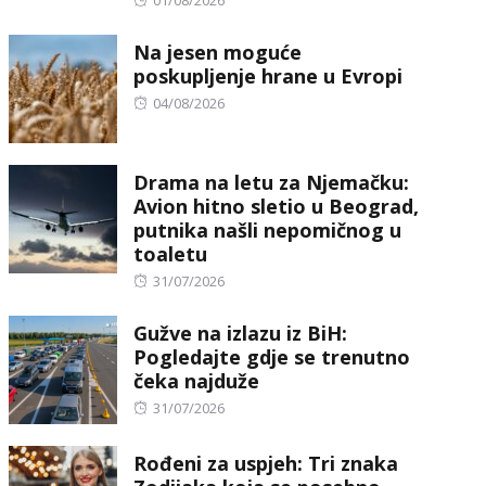
01/08/2026
on
Na jesen moguće
poskupljenje hrane u Evropi
Posted
04/08/2026
on
Drama na letu za Njemačku:
Avion hitno sletio u Beograd,
putnika našli nepomičnog u
toaletu
Posted
31/07/2026
on
Gužve na izlazu iz BiH:
Pogledajte gdje se trenutno
čeka najduže
Posted
31/07/2026
on
Rođeni za uspjeh: Tri znaka