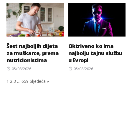
on
Šest najboljih dijeta
Oktriveno ko ima
za muškarce, prema
najbolju tajnu službu
nutricionistima
u Evropi
Posted
Posted
05/08/2026
05/08/2026
on
on
1
2
3
…
659
Sljedeća »