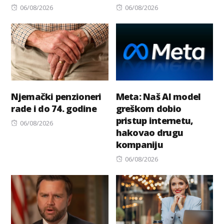
Posted
Posted
06/08/2026
06/08/2026
on
on
Njemački penzioneri
Meta: Naš AI model
rade i do 74. godine
greškom dobio
pristup internetu,
Posted
06/08/2026
hakovao drugu
on
kompaniju
Posted
06/08/2026
on