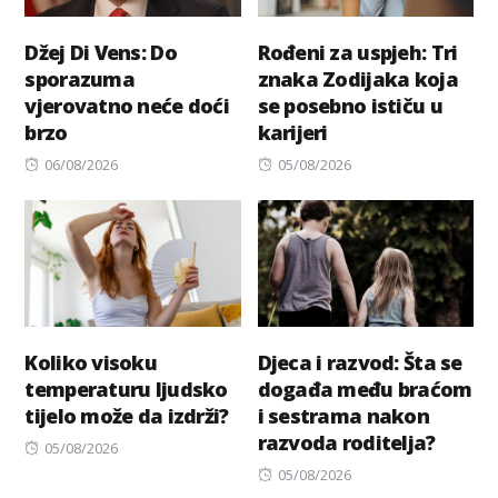
Džej Di Vens: Do
Rođeni za uspjeh: Tri
sporazuma
znaka Zodijaka koja
vjerovatno neće doći
se posebno ističu u
brzo
karijeri
Posted
Posted
06/08/2026
05/08/2026
on
on
Koliko visoku
Djeca i razvod: Šta se
temperaturu ljudsko
događa među braćom
tijelo može da izdrži?
i sestrama nakon
razvoda roditelja?
Posted
05/08/2026
on
Posted
05/08/2026