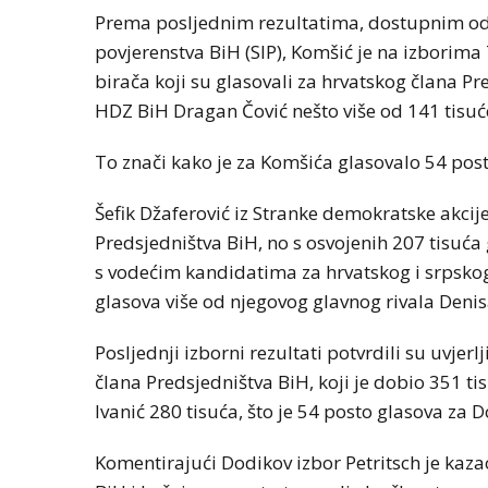
Prema posljednim rezultatima, dostupnim od
povjerenstva BiH (SIP), Komšić je na izborima 
birača koji su glasovali za hrvatskog člana Pre
HDZ BiH Dragan Čović nešto više od 141 tisuć
To znači kako je za Komšića glasovalo 54 post
Šefik Džaferović iz Stranke demokratske akcije
Predsjedništva BiH, no s osvojenih 207 tisuć
s vodećim kandidatima za hrvatskog i srpskog 
glasova više od njegovog glavnog rivala Denis
Posljednji izborni rezultati potvrdili su uvje
člana Predsjedništva BiH, koji je dobio 351 
Ivanić 280 tisuća, što je 54 posto glasova za D
Komentirajući Dodikov izbor Petritsch je kazao