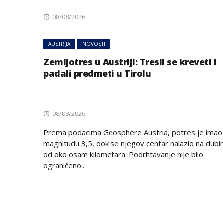
Posted
08/08/2026
on
AUSTRIJA
NOVOSTI
Zemljotres u Austriji: Tresli se kreveti i
padali predmeti u Tirolu
Posted
08/08/2026
on
Prema podacima Geosphere Austria, potres je imao
magnitudu 3,5, dok se njegov centar nalazio na dubin
od oko osam kilometara. Podrhtavanje nije bilo
ograničeno...