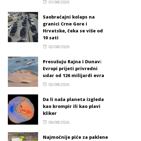
Posted
01/08/2026
on
Saobraćajni kolaps na
granici Crne Gore i
Hrvatske, čeka se više od
10 sati
Posted
02/08/2026
on
Presušuju Rajna i Dunav:
Evropi prijeti privredni
udar od 126 milijardi evra
Posted
02/08/2026
on
Da li naša planeta izgleda
kao krompir ili kao plavi
kliker
Posted
06/08/2026
on
Najmoćnije piće za paklene