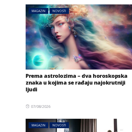
MAGAZIN
NOVOSTI
AUSTRIJA
NOVOSTI
Zemljotres u Aust
Prema astrolozima – dva horoskopska
se kreveti i pada
znaka u kojima se rađaju najokrutniji
u Tirolu
ljudi
Posted
07/08/2026
on
MAGAZIN
NOVOSTI