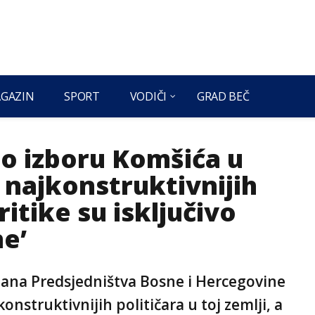
GAZIN
SPORT
VODIČI
GRAD BEČ
 o izboru Komšića u
d najkonstruktivnijih
ritike su isključivo
e’
člana Predsjedništva Bosne i Hercegovine
konstruktivnijih političara u toj zemlji, a