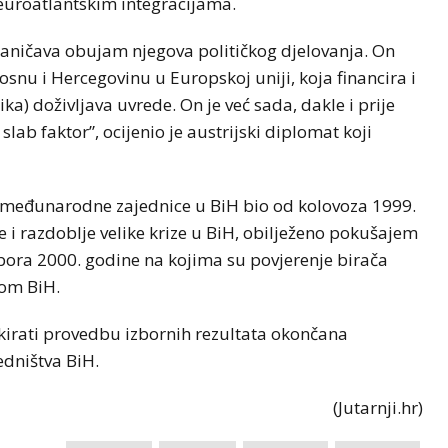
 euroatlantskim integracijama.
ograničava obujam njegova političkog djelovanja. On
Bosnu i Hercegovinu u Europskoj uniji, koja financira i
a) doživljava uvrede. On je već sada, dakle i prije
slab faktor”, ocijenio je austrijski diplomat koji
a međunarodne zajednice u BiH bio od kolovoza 1999.
 i razdoblje velike krize u BiH, obilježeno pokušajem
bora 2000. godine na kojima su povjerenje birača
-om BiH.
kirati provedbu izbornih rezultata okončana
edništva BiH.
(Jutarnji.hr)