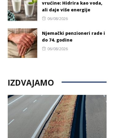
vrućine: Hidrira kao voda,
ali daje više energije
Posted
06/08/2026
on
Njemački penzioneri rade i
do 74. godine
Posted
06/08/2026
on
IZDVAJAMO