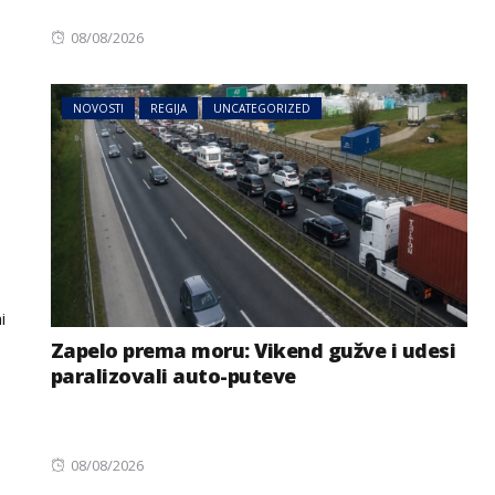
Posted
08/08/2026
on
NOVOSTI
REGIJA
UNCATEGORIZED
i
Zapelo prema moru: Vikend gužve i udesi
paralizovali auto-puteve
Posted
08/08/2026
on