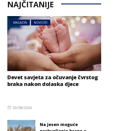
NAJČITANIJE
MAGAZIN
NOVOSTI
Devet savjeta za očuvanje čvrstog
braka nakon dolaska djece
Posted
03/08/2026
on
Na jesen moguće
poskupljenje hrane u