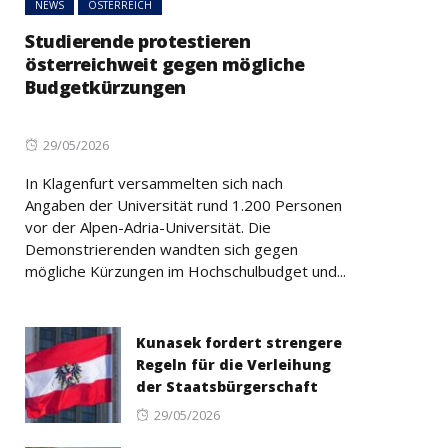
NEWS
ÖSTERREICH
Studierende protestieren
österreichweit gegen mögliche
Budgetkürzungen
Posted
29/05/2026
on
In Klagenfurt versammelten sich nach
Angaben der Universität rund 1.200 Personen
vor der Alpen-Adria-Universität. Die
Demonstrierenden wandten sich gegen
mögliche Kürzungen im Hochschulbudget und...
Kunasek fordert strengere
Regeln für die Verleihung
der Staatsbürgerschaft
Posted
29/05/2026
on