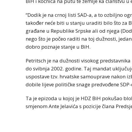
BiH i kočnica na putu te zemlje ka članstvu u
“Dodik je na crnoj listi SAD-a, a to ozbiljno 
također neće biti u stanju uraditi bilo što za 
građane u Republike Srpske ali od njega (Dodik
nego što je počeo raditi na toj dužnosti, jedan 
dobro poznaje stanje u BiH.
Petritsch je na dužnosti visokog predstavnik
do svibnja 2002. godine. Taj mandat uključuje
uspostave tzv. hrvatske samouprave nakon iz
dobile lijeve političke snage predvođene SDP
Ta je epizoda u kojoj je HDZ BiH pokušao blo
smjenom Ante Jelavića s pozicije člana Predsj