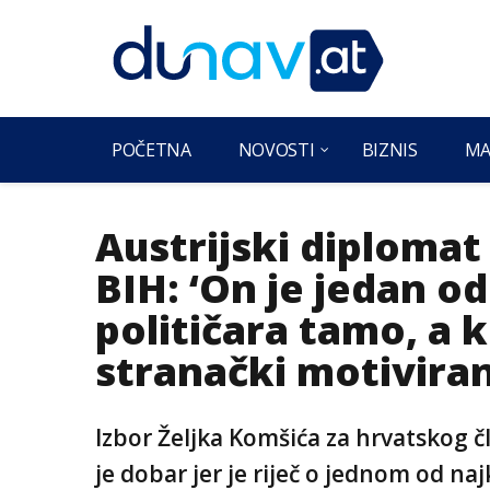
POČETNA
NOVOSTI
BIZNIS
MA
Austrijski diplomat
BIH: ‘On je jedan o
političara tamo, a k
stranački motiviran
Izbor Željka Komšića za hrvatskog 
je dobar jer je riječ o jednom od naj