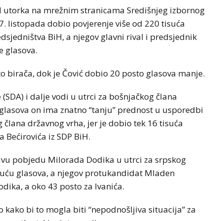
 utorka na mrežnim stranicama Središnjeg izbornog
7. listopada dobio povjerenje više od 220 tisuća
dsjedništva BiH, a njegov glavni rival i predsjednik
e glasova.
o birača, dok je Čović dobio 20 posto glasova manje.
 (SDA) i dalje vodi u utrci za bošnjačkog člana
a glasova on ima znatno “tanju” prednost u usporedbi
člana državnog vrha, jer je dobio tek 16 tisuća
a Bećirovića iz SDP BiH.
rljivu pobjedu Milorada Dodika u utrci za srpskog
tisuću glasova, a njegov protukandidat Mladen
odika, a oko 43 posto za Ivanića.
 kako bi to mogla biti “nepodnošljiva situacija” za