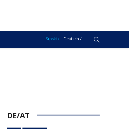
Srpski /
Deutsch /
DE/AT