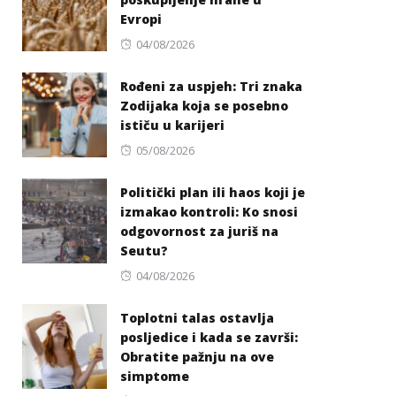
Evropi
Posted
04/08/2026
on
Rođeni za uspjeh: Tri znaka
Zodijaka koja se posebno
ističu u karijeri
Posted
05/08/2026
on
Politički plan ili haos koji je
izmakao kontroli: Ko snosi
odgovornost za juriš na
Seutu?
Posted
04/08/2026
on
Toplotni talas ostavlja
posljedice i kada se završi:
Obratite pažnju na ove
simptome