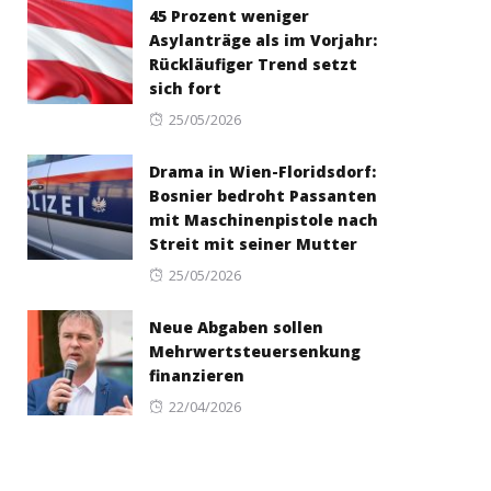
45 Prozent weniger
Asylanträge als im Vorjahr:
Rückläufiger Trend setzt
sich fort
Posted
25/05/2026
on
Drama in Wien-Floridsdorf:
Bosnier bedroht Passanten
mit Maschinenpistole nach
Streit mit seiner Mutter
Posted
25/05/2026
on
Neue Abgaben sollen
Mehrwertsteuersenkung
finanzieren
Posted
22/04/2026
on