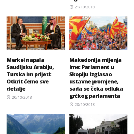
Posted
21/10/2018
on
Merkel napala
Makedonija mijenja
Saudijsku Arabiju,
ime: Parlament u
Turska im prijeti:
Skoplju izglasao
Otkrit ćemo sve
ustavne promjene,
detalje
sada se čeka odluka
grčkog parlamenta
Posted
20/10/2018
on
Posted
20/10/2018
on