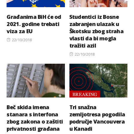
Građanima BiH će od
Studentici iz Bosne
2021. godine trebati
zabranjen ulazak u
viza za EU
Škotsku zbog straha
vlasti da bi mogla
Posted
22/10/2018
tražiti azil
on
Posted
22/10/2018
on
Beč skida imena
Tri snažna
stanara s interfona
zemljotresa pogodila
zbog zakona o zaštiti
područje Vancouvera
privatnosti građana
u Kanadi