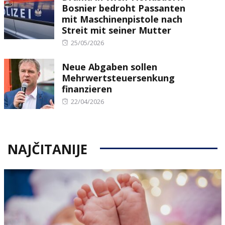
Bosnier bedroht Passanten
mit Maschinenpistole nach
Streit mit seiner Mutter
Posted
25/05/2026
on
Neue Abgaben sollen
Mehrwertsteuersenkung
finanzieren
Posted
22/04/2026
on
NAJČITANIJE