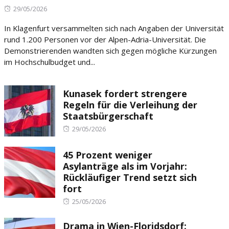
Posted
29/05/2026
on
In Klagenfurt versammelten sich nach Angaben der Universität
rund 1.200 Personen vor der Alpen-Adria-Universität. Die
Demonstrierenden wandten sich gegen mögliche Kürzungen
im Hochschulbudget und...
Kunasek fordert strengere
Regeln für die Verleihung der
Staatsbürgerschaft
Posted
29/05/2026
on
45 Prozent weniger
Asylanträge als im Vorjahr:
Rückläufiger Trend setzt sich
fort
Posted
25/05/2026
on
Drama in Wien-Floridsdorf: