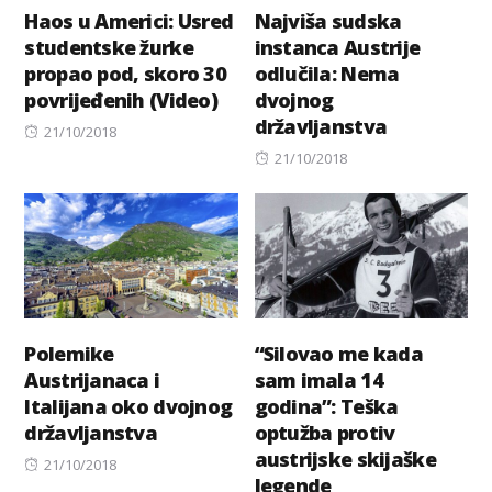
Haos u Americi: Usred
Najviša sudska
studentske žurke
instanca Austrije
propao pod, skoro 30
odlučila: Nema
povrijeđenih (Video)
dvojnog
državljanstva
Posted
21/10/2018
on
Posted
21/10/2018
on
Polemike
“Silovao me kada
Austrijanaca i
sam imala 14
Italijana oko dvojnog
godina”: Teška
državljanstva
optužba protiv
austrijske skijaške
Posted
21/10/2018
legende
on