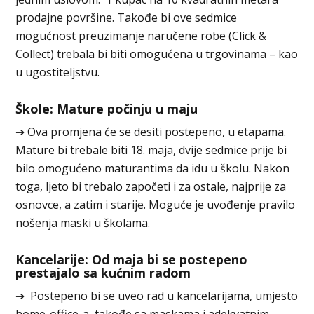
prodajne površine. Takođe bi ove sedmice
mogućnost preuzimanje naručene robe (Click &
Collect) trebala bi biti omogućena u trgovinama – kao
u ugostiteljstvu.
Škole: Mature počinju u maju
➔ Ova promjena će se desiti postepeno, u etapama.
Mature bi trebale biti 18. maja, dvije sedmice prije bi
bilo omogućeno maturantima da idu u školu. Nakon
toga, ljeto bi trebalo započeti i za ostale, najprije za
osnovce, a zatim i starije. Moguće je uvođenje pravilo
nošenja maski u školama.
Kancelarije: Od maja bi se postepeno
prestajalo sa kućnim radom
➔ Postepeno bi se uveo rad u kancelarijama, umjesto
home-office-a, takođe sa maskama i adekvatnim