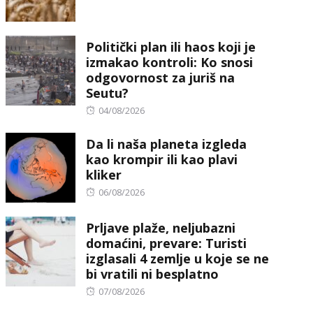
on
Politički plan ili haos koji je
izmakao kontroli: Ko snosi
odgovornost za juriš na
Seutu?
Posted
04/08/2026
on
Da li naša planeta izgleda
kao krompir ili kao plavi
kliker
Posted
06/08/2026
on
Prljave plaže, neljubazni
domaćini, prevare: Turisti
izglasali 4 zemlje u koje se ne
bi vratili ni besplatno
Posted
07/08/2026
on