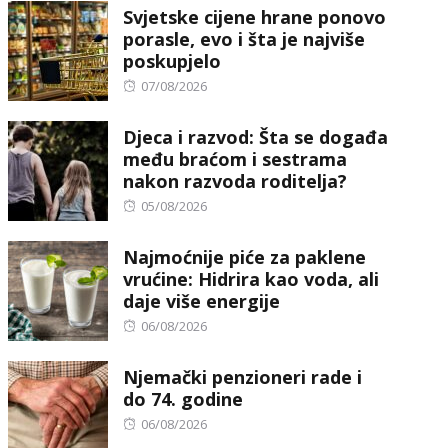
Svjetske cijene hrane ponovo
porasle, evo i šta je najviše
poskupjelo
Posted
07/08/2026
on
Djeca i razvod: Šta se događa
među braćom i sestrama
nakon razvoda roditelja?
Posted
05/08/2026
on
Najmoćnije piće za paklene
vrućine: Hidrira kao voda, ali
daje više energije
Posted
06/08/2026
on
Njemački penzioneri rade i
do 74. godine
Posted
06/08/2026
on