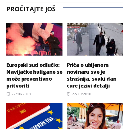
PROČITAJTE JOŠ
Europski sud odlučio:
Priča o ubijenom
Navijačke huligane se
novinaru sve je
može preventivno
strašnija, svaki dan
pritvoriti
cure jezivi detalji
Posted
Posted
22/10/2018
22/10/2018
on
on