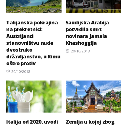
Talijanska pokrajina
Saudijska Arabija
na prekretnici:
potvrdila smrt
Austrijanci
novinara Jamala
stanovništvu nude
Khashoggija
dvostruko
Posted
20/10/2018
državljanstvo, u Rimu
on
oštro protiv
Posted
20/10/2018
on
Italija od 2020. uvodi
Zemlja u kojoj zbog