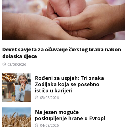
Devet savjeta za očuvanje čvrstog braka nakon
dolaska djece
Posted
03/08/2026
on
Rođeni za uspjeh: Tri znaka
Zodijaka koja se posebno
ističu u karijeri
Posted
05/08/2026
on
Na jesen moguće
poskupljenje hrane u Evropi
Posted
04/08/2026