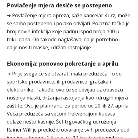
Povlačenje mjera desiće se postepeno
➔ Povlačenje mjera opreza, kaže kancelar Kurz, može
se samo postepeno i polako odvijati. Polazna tačka je
broj novih infekcija koje padnu ispod broja 100 u
toku dana. On takođe naglašava, da je potrebno i
dalje nositi maske, i držati rastojanje.
Ekonomija: ponovno pokretanje u aprilu
➔ Prije svega će se otvarati mala preduzeća.To su
sportske prodavnice, ili prodavnice igračaka i
elektronike. Takođe, ovo će se odvijati uz obavezu
nošenja maski, držanja rastojanja kao i drugih mjera
zaštite. Ovo je planirano za period od 20. ili 27. aprila.
Veća preduzeća sa većom frekvencijom kupaca
dolaze nešto kasnije. Šef trgovačkog udruženja
Rainer Will je predložio otvaranje svih preduzeća pod
jednim uslovom: 1 kupac na 10 kvadratnih metara