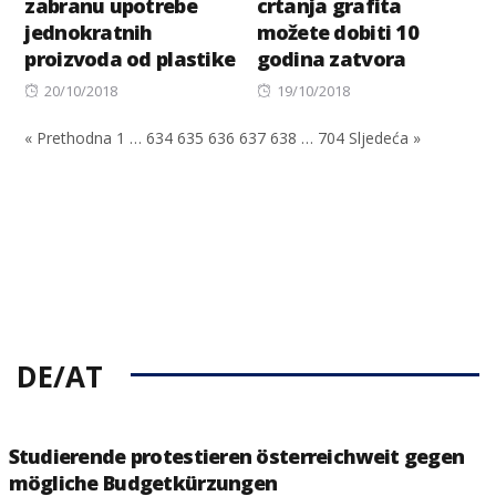
zabranu upotrebe
crtanja grafita
jednokratnih
možete dobiti 10
proizvoda od plastike
godina zatvora
Posted
Posted
20/10/2018
19/10/2018
on
on
« Prethodna
1
…
634
635
636
637
638
…
704
Sljedeća »
DE/AT
Studierende protestieren österreichweit gegen
mögliche Budgetkürzungen