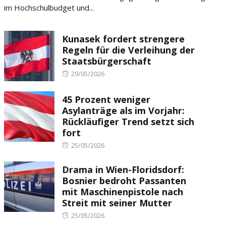
im Hochschulbudget und...
Kunasek fordert strengere
Regeln für die Verleihung der
Staatsbürgerschaft
Posted
29/05/2026
on
45 Prozent weniger
Asylanträge als im Vorjahr:
Rückläufiger Trend setzt sich
fort
Posted
25/05/2026
on
Drama in Wien-Floridsdorf:
Bosnier bedroht Passanten
mit Maschinenpistole nach
Streit mit seiner Mutter
Posted
25/05/2026