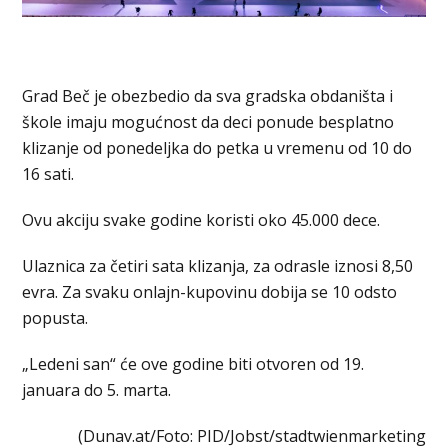
Grad Beč je obezbedio da sva gradska obdaništa i
škole imaju mogućnost da deci ponude besplatno
klizanje od ponedeljka do petka u vremenu od 10 do
16 sati.
Ovu akciju svake godine koristi oko 45.000 dece.
Ulaznica za četiri sata klizanja, za odrasle iznosi 8,50
evra. Za svaku onlajn-kupovinu dobija se 10 odsto
popusta.
„Ledeni san“ će ove godine biti otvoren od 19.
januara do 5. marta.
(Dunav.at/Foto: PID/Jobst/stadtwienmarketing