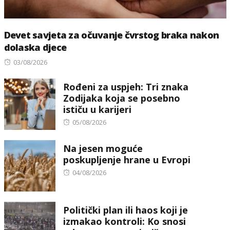
Devet savjeta za očuvanje čvrstog braka nakon
dolaska djece
Posted
03/08/2026
on
Rođeni za uspjeh: Tri znaka
Zodijaka koja se posebno
ističu u karijeri
Posted
05/08/2026
on
Na jesen moguće
poskupljenje hrane u Evropi
Posted
04/08/2026
on
Politički plan ili haos koji je
izmakao kontroli: Ko snosi