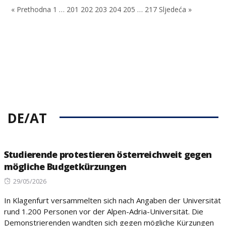
« Prethodna
1
…
201
202
203
204
205
…
217
Sljedeća »
DE/AT
Studierende protestieren österreichweit gegen
mögliche Budgetkürzungen
Posted
29/05/2026
on
In Klagenfurt versammelten sich nach Angaben der Universität
rund 1.200 Personen vor der Alpen-Adria-Universität. Die
Demonstrierenden wandten sich gegen mögliche Kürzungen