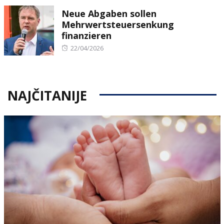
on
Neue Abgaben sollen
Mehrwertsteuersenkung
finanzieren
Posted
22/04/2026
on
NAJČITANIJE