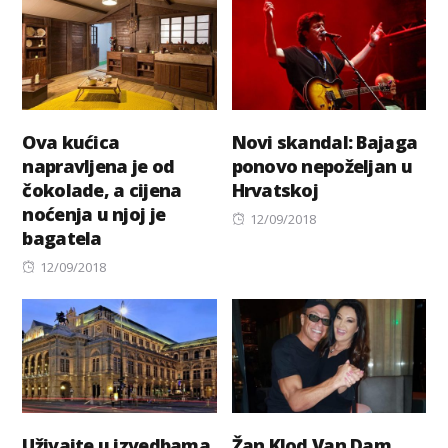
Ova kućica
Novi skandal: Bajaga
napravljena je od
ponovo nepoželjan u
čokolade, a cijena
Hrvatskoj
noćenja u njoj je
Posted
12/09/2018
bagatela
on
Posted
12/09/2018
on
Uživajte u izvedbama
Žan Klod Van Dam