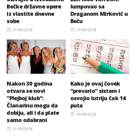
Bečke državne opere
lumpovao sa
iz vlastite dnevne
Draganom Mirković u
sobe
Beču
Posted
Posted
11/09/2018
11/09/2018
on
on
Nakon 30 godina
Kako je ovaj čovek
otvara se novi
“prevario” sistem i
“Plejboj klub”:
osvojio lutriju čak 14
Članarinu mogu da
puta
dobiju, ali i da plate
Posted
10/09/2018
samo odabrani
on
Posted
11/09/2018
on