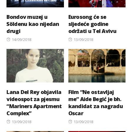
Bondov muzej u
Eurosong će se
Söldenu kao nijedan
sljedeće godine
drugi
održati u Tel Avivu
Posted
Posted
14/09/2018
13/09/2018
on
on
Lana Del Rey objavila
Film “Ne ostavljaj
videospot za pjesmu
me” Aide Begić je bh.
“Mariners Apartment
kandidat za nagradu
Complex”
Oscar
Posted
Posted
13/09/2018
13/09/2018
on
on