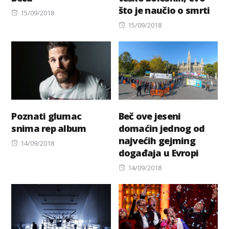
što je naučio o smrti
Posted
15/09/2018
on
Posted
15/09/2018
on
Poznati glumac
Beč ove jeseni
snima rep album
domaćin jednog od
najvećih gejming
Posted
14/09/2018
događaja u Evropi
on
Posted
14/09/2018
on