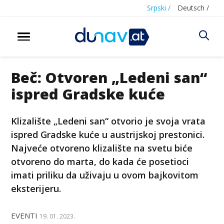
Srpski /
Deutsch /
Beč: Otvoren „Ledeni san“
ispred Gradske kuće
Klizalište „Ledeni san“ otvorio je svoja vrata
ispred Gradske kuće u austrijskoj prestonici.
Najveće otvoreno klizalište na svetu biće
otvoreno do marta, do kada će posetioci
imati priliku da uživaju u ovom bajkovitom
eksterijeru.
EVENTI
19. 01. 2023.