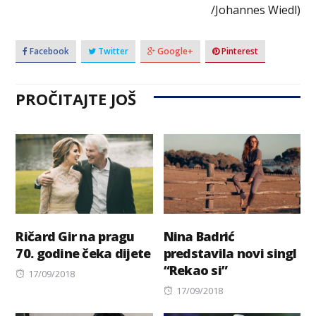
/Johannes Wiedl)
Facebook
Twitter
Google+
Pinterest
PROČITAJTE JOŠ
Ričard Gir na pragu
Nina Badrić
70. godine čeka dijete
predstavila novi singl
“Rekao si”
Posted
17/09/2018
on
Posted
17/09/2018
on