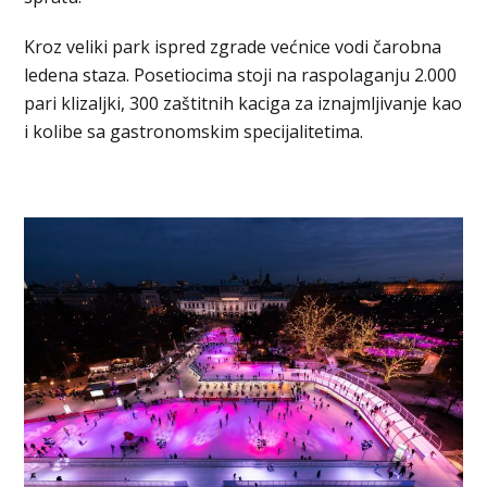
Kroz veliki park ispred zgrade većnice vodi čarobna
ledena staza. Posetiocima stoji na raspolaganju 2.000
pari klizaljki, 300 zaštitnih kaciga za iznajmljivanje kao
i kolibe sa gastronomskim specijalitetima.