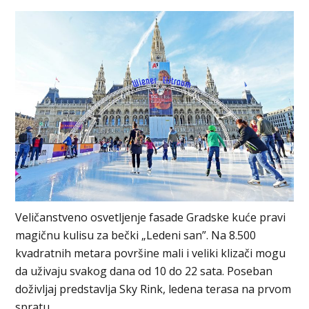
Veličanstveno osvetljenje fasade Gradske kuće pravi
magičnu kulisu za bečki „Ledeni san”. Na 8.500
kvadratnih metara površine mali i veliki klizači mogu
da uživaju svakog dana od 10 do 22 sata. Poseban
doživljaj predstavlja Sky Rink, ledena terasa na prvom
spratu.