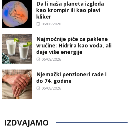
Da li naša planeta izgleda
kao krompir ili kao plavi
kliker
Posted
06/08/2026
on
Najmoćnije piće za paklene
vrućine: Hidrira kao voda, ali
daje više energije
Posted
06/08/2026
on
Njemački penzioneri rade i
do 74. godine
Posted
06/08/2026
on
IZDVAJAMO