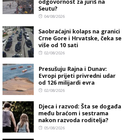
odgovornost za juriš na
Seutu?
Posted
04/08/2026
on
Saobraćajni kolaps na granici
Crne Gore i Hrvatske, čeka se
više od 10 sati
Posted
02/08/2026
on
Presušuju Rajna i Dunav:
Evropi prijeti privredni udar
od 126 milijardi evra
Posted
02/08/2026
on
Djeca i razvod: Šta se događa
među braćom i sestrama
nakon razvoda roditelja?
Posted
05/08/2026
on