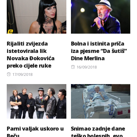
Rijaliti zvijezda
Bolna i istinita priča
istetovirala lik
iza pjesme “Da šutiš”
Novaka Đokovića
Dine Merlina
preko cijele ruke
Posted
16/09/2018
Posted
on
17/09/2018
on
Parni valjak uskoro u
Snimao zadnje dane
Beču
teško bolesnih, evo