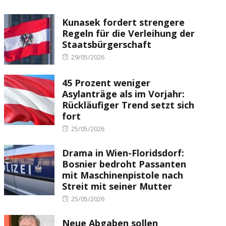
Kunasek fordert strengere
Regeln für die Verleihung der
Staatsbürgerschaft
Posted
29/05/2026
on
45 Prozent weniger
Asylanträge als im Vorjahr:
Rückläufiger Trend setzt sich
fort
Posted
25/05/2026
on
Drama in Wien-Floridsdorf:
Bosnier bedroht Passanten
mit Maschinenpistole nach
Streit mit seiner Mutter
Posted
25/05/2026
on
Neue Abgaben sollen