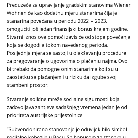
Preduzeće za upravljanje gradskim stanovima Wiener
Wohnen će kao dodatnu mjeru stanarima čija je
stanarina povećana u periodu 2022. – 2023.
omogućiti još jedan finansijski bonus krajem godine.
Stvarni iznos ove pomoći zavisiće od stope povećanja
koja se dogodila tokom navedenog perioda.
Posljednja mjera se sastoji u olakšavanju procedure
za pregovaranje o ugovorima o plaćanju najma. Ovo
bi trebalo da pomogne onim stanarima koji su u
zaostatku sa plaćanjem i u riziku da izgube svoj
stambeni prostor.
Stvaranje solidne mreže socijalne sigurnosti koja
zadovoljava zahtjeve sadašnjeg vremena jedan je od
prioriteta austrijske prijestolnice.
“Subvencionirano stanovanje je oduvijek bilo simbol
socijalne kohezije u Beču. Sa bonusom za stanare u