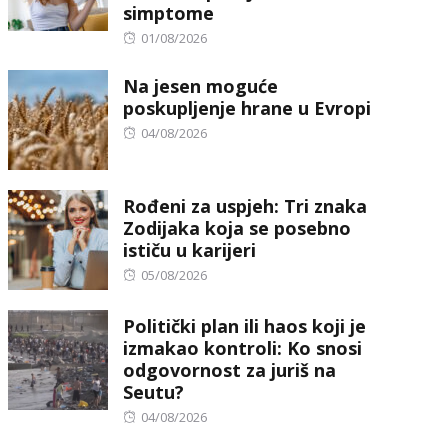
simptome
Posted
01/08/2026
on
Na jesen moguće
poskupljenje hrane u Evropi
Posted
04/08/2026
on
Rođeni za uspjeh: Tri znaka
Zodijaka koja se posebno
ističu u karijeri
Posted
05/08/2026
on
Politički plan ili haos koji je
izmakao kontroli: Ko snosi
odgovornost za juriš na
Seutu?
Posted
04/08/2026
on