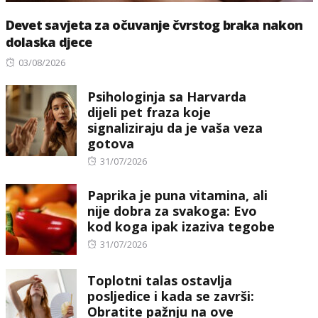
Devet savjeta za očuvanje čvrstog braka nakon
dolaska djece
Posted
03/08/2026
on
Psihologinja sa Harvarda
dijeli pet fraza koje
signaliziraju da je vaša veza
gotova
Posted
31/07/2026
on
Paprika je puna vitamina, ali
nije dobra za svakoga: Evo
kod koga ipak izaziva tegobe
Posted
31/07/2026
on
Toplotni talas ostavlja
posljedice i kada se završi:
Obratite pažnju na ove