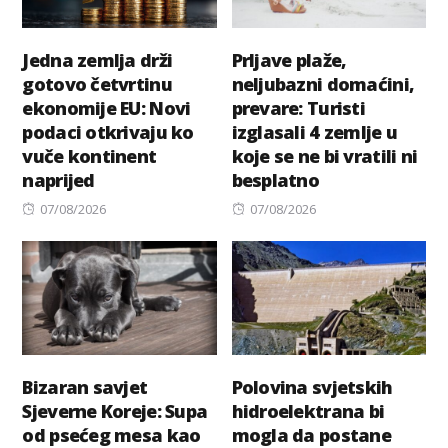
Jedna zemlja drži
Prljave plaže,
gotovo četvrtinu
neljubazni domaćini,
ekonomije EU: Novi
prevare: Turisti
podaci otkrivaju ko
izglasali 4 zemlje u
vuče kontinent
koje se ne bi vratili ni
naprijed
besplatno
Posted
Posted
07/08/2026
07/08/2026
on
on
Bizaran savjet
Polovina svjetskih
Sjeverne Koreje: Supa
hidroelektrana bi
od psećeg mesa kao
mogla da postane