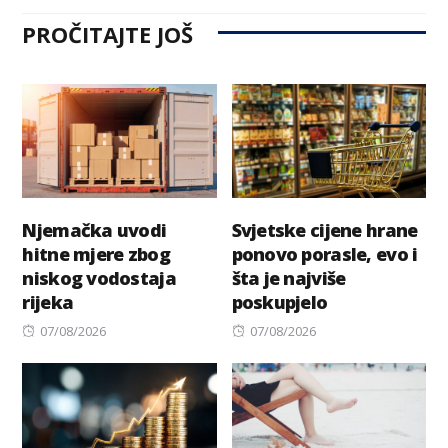
PROČITAJTE JOŠ
Njemačka uvodi
Svjetske cijene hrane
hitne mjere zbog
ponovo porasle, evo i
niskog vodostaja
šta je najviše
rijeka
poskupjelo
Posted
Posted
07/08/2026
07/08/2026
on
on