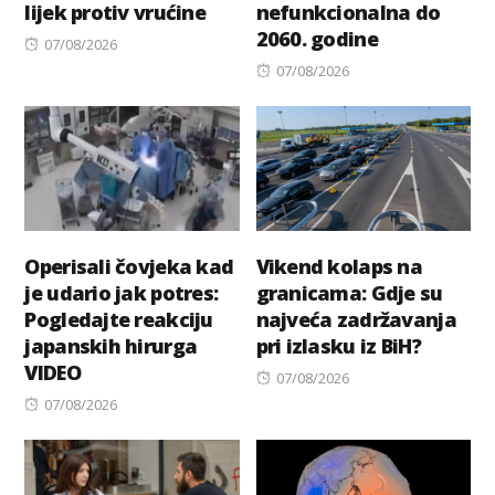
lijek protiv vrućine
nefunkcionalna do
2060. godine
Posted
07/08/2026
on
Posted
07/08/2026
on
Operisali čovjeka kad
Vikend kolaps na
je udario jak potres:
granicama: Gdje su
Pogledajte reakciju
najveća zadržavanja
japanskih hirurga
pri izlasku iz BiH?
VIDEO
Posted
07/08/2026
Posted
on
07/08/2026
on