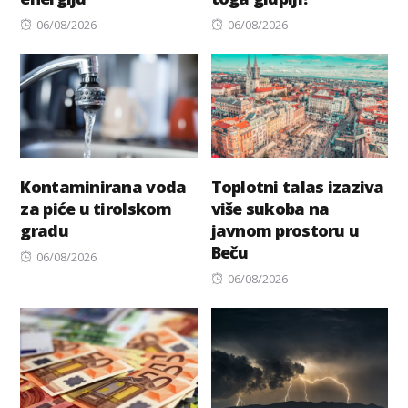
Posted
Posted
06/08/2026
06/08/2026
on
on
Kontaminirana voda
Toplotni talas izaziva
za piće u tirolskom
više sukoba na
gradu
javnom prostoru u
Beču
Posted
06/08/2026
on
Posted
06/08/2026
on