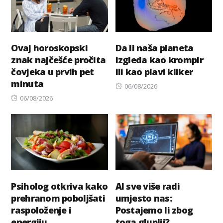
Ovaj horoskopski
Da li naša planeta
znak najčešće pročita
izgleda kao krompir
čovjeka u prvih pet
ili kao plavi kliker
minuta
Posted
06/08/2026
Posted
on
06/08/2026
on
Psiholog otkriva kako
AI sve više radi
prehranom poboljšati
umjesto nas:
raspoloženje i
Postajemo li zbog
energiju
toga gluplji?