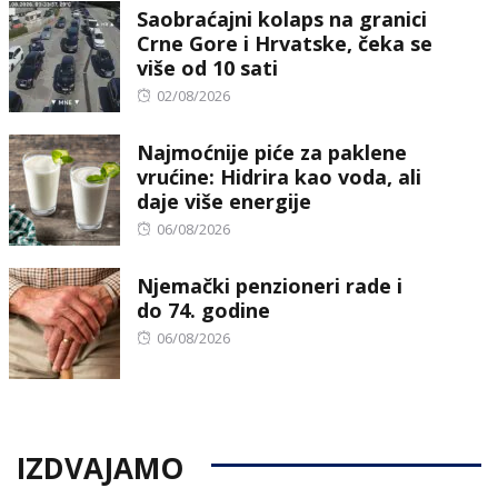
Saobraćajni kolaps na granici
Crne Gore i Hrvatske, čeka se
više od 10 sati
Posted
02/08/2026
on
Najmoćnije piće za paklene
vrućine: Hidrira kao voda, ali
daje više energije
Posted
06/08/2026
on
Njemački penzioneri rade i
do 74. godine
Posted
06/08/2026
on
IZDVAJAMO