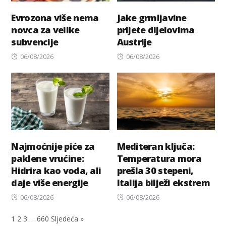
Evrozona više nema
Jake grmljavine
novca za velike
prijete dijelovima
subvencije
Austrije
Posted
Posted
06/08/2026
06/08/2026
on
on
Najmoćnije piće za
Mediteran ključa:
paklene vrućine:
Temperatura mora
Hidrira kao voda, ali
prešla 30 stepeni,
daje više energije
Italija bilježi ekstrem
Posted
Posted
06/08/2026
06/08/2026
on
on
1
2
3
…
660
Sljedeća »