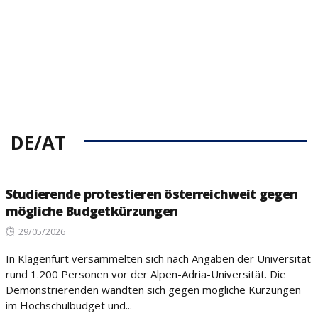
DE/AT
Studierende protestieren österreichweit gegen
mögliche Budgetkürzungen
Posted
29/05/2026
on
In Klagenfurt versammelten sich nach Angaben der Universität
rund 1.200 Personen vor der Alpen-Adria-Universität. Die
Demonstrierenden wandten sich gegen mögliche Kürzungen
im Hochschulbudget und...