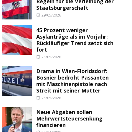
Regeln für die Verleihung der
Staatsbürgerschaft
Posted
29/05/2026
on
45 Prozent weniger
Asylanträge als im Vorjahr:
Rückläufiger Trend setzt sich
fort
Posted
25/05/2026
on
Drama in Wien-Floridsdorf:
Bosnier bedroht Passanten
mit Maschinenpistole nach
Streit mit seiner Mutter
Posted
25/05/2026
on
Neue Abgaben sollen
Mehrwertsteuersenkung
finanzieren