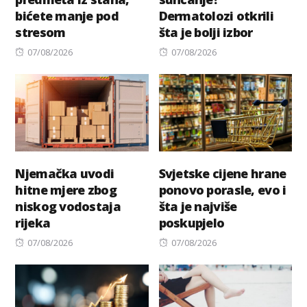
bićete manje pod
Dermatolozi otkrili
stresom
šta je bolji izbor
Posted
Posted
07/08/2026
07/08/2026
on
on
Njemačka uvodi
Svjetske cijene hrane
hitne mjere zbog
ponovo porasle, evo i
niskog vodostaja
šta je najviše
rijeka
poskupjelo
Posted
Posted
07/08/2026
07/08/2026
on
on