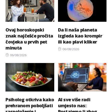
Ovaj horoskopski
Da li naša planeta
znak najčešće pročita
izgleda kao krompir
čovjeka u prvih pet
ili kao plavi kliker
minuta
Posted
06/08/2026
Posted
on
06/08/2026
on
Psiholog otkriva kako
AI sve više radi
prehranom poboljšati
umjesto nas:
raspoloženje i
Postajemo li zbog