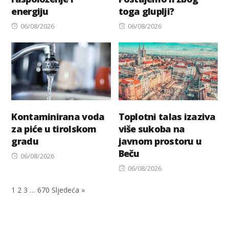
energiju
toga gluplji?
Posted
Posted
06/08/2026
06/08/2026
on
on
Kontaminirana voda
Toplotni talas izaziva
za piće u tirolskom
više sukoba na
gradu
javnom prostoru u
Beču
Posted
06/08/2026
on
Posted
06/08/2026
on
1
2
3
…
670
Sljedeća »