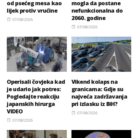
od psećeg mesa kao
mogla da postane
lijek protiv vrućine
nefunkcionalna do
2060. godine
Posted
07/08/2026
on
Posted
07/08/2026
on
Operisali čovjeka kad
Vikend kolaps na
je udario jak potres:
granicama: Gdje su
Pogledajte reakciju
najveća zadržavanja
japanskih hirurga
pri izlasku iz BiH?
VIDEO
Posted
07/08/2026
Posted
on
07/08/2026
on