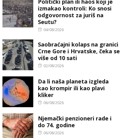
Politički plan ili haos koji je
izmakao kontroli: Ko snosi
odgovornost za juriš na
Seutu?
Posted
04/08/2026
on
Saobraćajni kolaps na granici
Crne Gore i Hrvatske, čeka se
više od 10 sati
Posted
02/08/2026
on
Da li naša planeta izgleda
kao krompir ili kao plavi
kliker
Posted
06/08/2026
on
Njemački penzioneri rade i
do 74. godine
Posted
06/08/2026