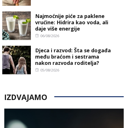
on
Najmoćnije piće za paklene
vrućine: Hidrira kao voda, ali
daje više energije
Posted
06/08/2026
on
Djeca i razvod: Šta se događa
među braćom i sestrama
nakon razvoda roditelja?
Posted
05/08/2026
on
IZDVAJAMO