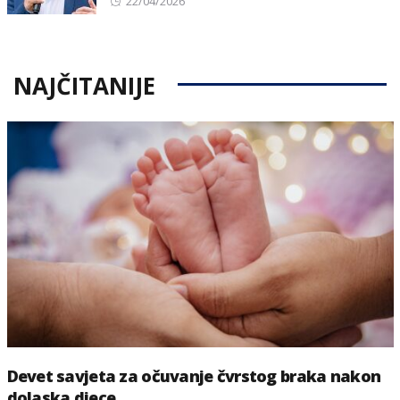
Posted
22/04/2026
on
NAJČITANIJE
Devet savjeta za očuvanje čvrstog braka nakon
dolaska djece