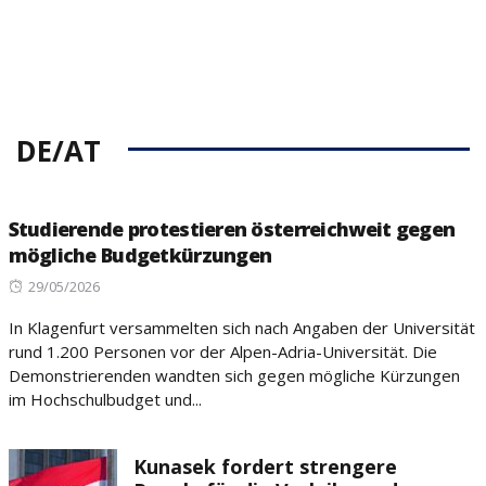
DE/AT
Studierende protestieren österreichweit gegen
mögliche Budgetkürzungen
Posted
29/05/2026
on
In Klagenfurt versammelten sich nach Angaben der Universität
rund 1.200 Personen vor der Alpen-Adria-Universität. Die
Demonstrierenden wandten sich gegen mögliche Kürzungen
im Hochschulbudget und...
Kunasek fordert strengere