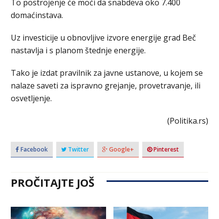
To postrojenje će moći da snabdeva oko 7.400
domaćinstava.
Uz investicije u obnovljive izvore energije grad Beč
nastavlja i s planom štednje energije.
Tako je izdat pravilnik za javne ustanove, u kojem se
nalaze saveti za ispravno grejanje, provetravanje, ili
osvetljenje.
(Politika.rs)
Facebook
Twitter
Google+
Pinterest
PROČITAJTE JOŠ