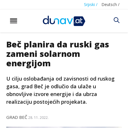
Srpski /
Deutsch /
Beč planira da ruski gas
zameni solarnom
energijom
U cilju oslobađanja od zavisnosti od ruskog
gasa, grad Beč je odlučio da ulaže u
obnovljive izvore energije i da ubrza
realizaciju postojećih projekata.
GRAD BEČ
28. 11. 2022.