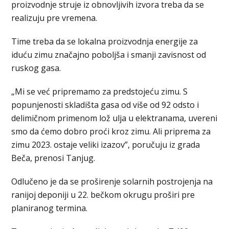
proizvodnje struje iz obnovljivih izvora treba da se
realizuju pre vremena.
Time treba da se lokalna proizvodnja energije za
iduću zimu značajno poboljša i smanji zavisnost od
ruskog gasa.
„Mi se već pripremamo za predstojeću zimu. S
popunjenosti skladišta gasa od više od 92 odsto i
delimičnom primenom lož ulja u elektranama, uvereni
smo da ćemo dobro proći kroz zimu. Ali priprema za
zimu 2023. ostaje veliki izazov”, poručuju iz grada
Beča, prenosi Tanjug.
Odlučeno je da se proširenje solarnih postrojenja na
ranijoj deponiji u 22. bečkom okrugu proširi pre
planiranog termina.