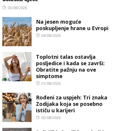
Posted
03/08/2026
on
Na jesen moguće
poskupljenje hrane u Evropi
Posted
04/08/2026
on
Toplotni talas ostavlja
posljedice i kada se završi:
Obratite pažnju na ove
simptome
Posted
01/08/2026
on
Rođeni za uspjeh: Tri znaka
Zodijaka koja se posebno
ističu u karijeri
Posted
05/08/2026
on