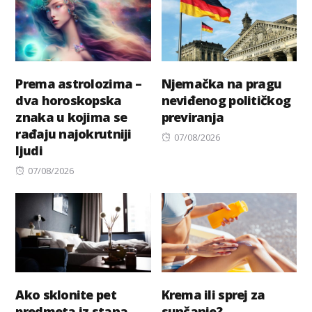
Prema astrolozima –
Njemačka na pragu
dva horoskopska
neviđenog političkog
znaka u kojima se
previranja
rađaju najokrutniji
Posted
07/08/2026
ljudi
on
Posted
07/08/2026
on
Ako sklonite pet
Krema ili sprej za
predmeta iz stana,
sunčanje?