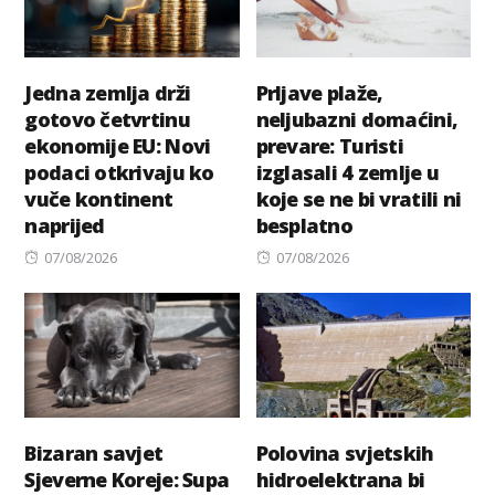
Jedna zemlja drži
Prljave plaže,
gotovo četvrtinu
neljubazni domaćini,
ekonomije EU: Novi
prevare: Turisti
podaci otkrivaju ko
izglasali 4 zemlje u
vuče kontinent
koje se ne bi vratili ni
naprijed
besplatno
Posted
Posted
07/08/2026
07/08/2026
on
on
Bizaran savjet
Polovina svjetskih
Sjeverne Koreje: Supa
hidroelektrana bi