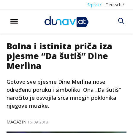
Srpski /
Deutsch /
Bolna i istinita priča iza
pjesme “Da šutiš” Dine
Merlina
Gotovo sve pjesme Dine Merlina nose
određenu poruku i simboliku. Ona „Da šutiš“
naročito je osvojila srca mnogih poklonika
njegove muzike.
MAGAZIN
16. 09. 2018.