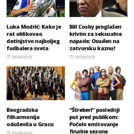
Luka Modrić: Kako je
Bill Cosby proglašen
rat oblikovao
krivim za seksualne
detinjstvo najboljeg
napade: Osuđen na
fudbalera sveta
zatvorsku kaznu!
Posted
Posted
26/09/2018
26/09/2018
on
on
Beogradska
“Štreberi” poslednji
filharmonija
put pred publikom:
oduševila u Gracu
Počelo emitovanje
finalne sezone
Posted
25/09/2018