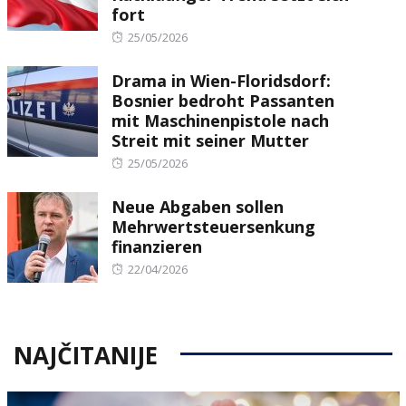
fort
Posted
25/05/2026
on
Drama in Wien-Floridsdorf:
Bosnier bedroht Passanten
mit Maschinenpistole nach
Streit mit seiner Mutter
Posted
25/05/2026
on
Neue Abgaben sollen
Mehrwertsteuersenkung
finanzieren
Posted
22/04/2026
on
NAJČITANIJE