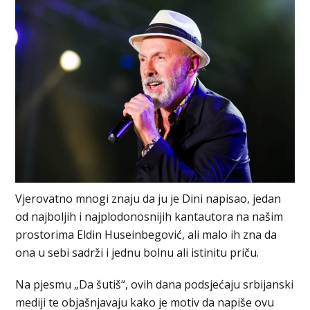
Vjerovatno mnogi znaju da ju je Dini napisao, jedan
od najboljih i najplodonosnijih kantautora na našim
prostorima Eldin Huseinbegović, ali malo ih zna da
ona u sebi sadrži i jednu bolnu ali istinitu priču.
Na pjesmu „Da šutiš“, ovih dana podsjećaju srbijanski
mediji te objašnjavaju kako je motiv da napiše ovu