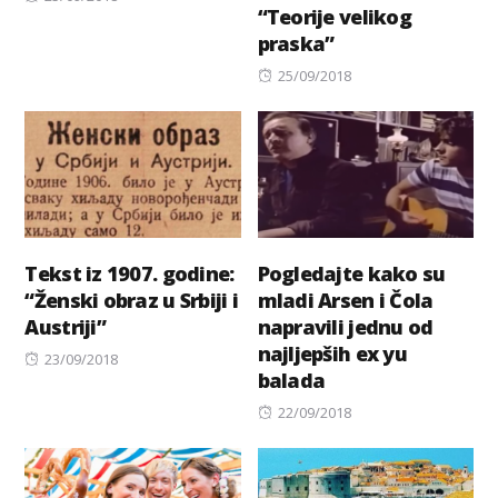
“Teorije velikog
on
praska”
Posted
25/09/2018
on
Tekst iz 1907. godine:
Pogledajte kako su
“Ženski obraz u Srbiji i
mladi Arsen i Čola
Austriji”
napravili jednu od
najljepših ex yu
Posted
23/09/2018
balada
on
Posted
22/09/2018
on