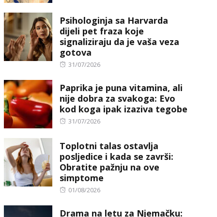
Psihologinja sa Harvarda
dijeli pet fraza koje
signaliziraju da je vaša veza
gotova
Posted
31/07/2026
on
Paprika je puna vitamina, ali
nije dobra za svakoga: Evo
kod koga ipak izaziva tegobe
Posted
31/07/2026
on
Toplotni talas ostavlja
posljedice i kada se završi:
Obratite pažnju na ove
simptome
Posted
01/08/2026
on
Drama na letu za Njemačku: