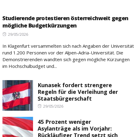
Studierende protestieren österreichweit gegen
mögliche Budgetkürzungen
Posted
29/05/2026
on
In Klagenfurt versammelten sich nach Angaben der Universität
rund 1.200 Personen vor der Alpen-Adria-Universität. Die
Demonstrierenden wandten sich gegen mögliche Kürzungen
im Hochschulbudget und...
Kunasek fordert strengere
Regeln für die Verleihung der
Staatsbürgerschaft
Posted
29/05/2026
on
45 Prozent weniger
Asylanträge als im Vorjahr:
Rückläufiger Trend setzt sich