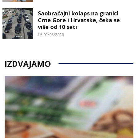
on
Saobraćajni kolaps na granici
Crne Gore i Hrvatske, čeka se
više od 10 sati
Posted
02/08/2026
on
IZDVAJAMO