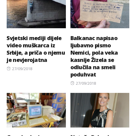
Svjetski mediji dijele
Balkanac napisao
video muškarca iz
ljubavno pismo
Srbije, a priča o njemu
Nemici, pola veka
je nevjerojatna
kasnije Žizela se
odlučila na smeli
Posted
27/09/2018
poduhvat
on
Posted
27/09/2018
on