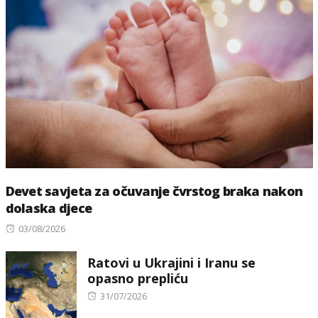
Devet savjeta za očuvanje čvrstog braka nakon
dolaska djece
Posted
03/08/2026
on
Ratovi u Ukrajini i Iranu se
opasno prepliću
Posted
31/07/2026
on