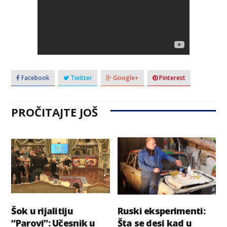
Facebook
Twitter
Google+
Pinterest
PROČITAJTE JOŠ
Šok u rijalitiju
Ruski eksperimenti:
“Parovi”: Učesnik u
Šta se desi kad u