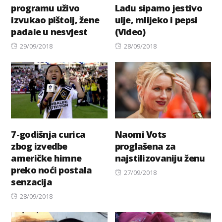
programu uživo
Ladu sipamo jestivo
izvukao pištolj, žene
ulje, mlijeko i pepsi
padale u nesvjest
(Video)
Posted
Posted
29/09/2018
28/09/2018
on
on
7-godišnja curica
Naomi Vots
zbog izvedbe
proglašena za
američke himne
najstilizovaniju ženu
preko noći postala
Posted
27/09/2018
senzacija
on
Posted
28/09/2018
on