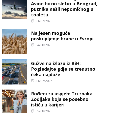
Avion hitno sletio u Beograd,
putnika našli nepomičnog u
toaletu
Posted
31/07/2026
on
Na jesen moguće
poskupljenje hrane u Evropi
Posted
04/08/2026
on
Gužve na izlazu iz BiH:
Pogledajte gdje se trenutno
čeka najduže
Posted
31/07/2026
on
Rođeni za uspjeh: Tri znaka
Zodijaka koja se posebno
ističu u karijeri
Posted
05/08/2026