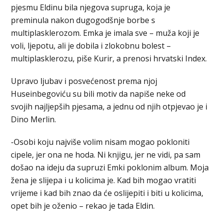
pjesmu Eldinu bila njegova supruga, koja je
preminula nakon dugogodšnje borbe s
multiplasklerozom. Emka je imala sve – muža koji je
voli, ljepotu, ali je dobila i zlokobnu bolest –
multiplasklerozu, piše Kurir, a prenosi hrvatski Index.
Upravo ljubav i posvećenost prema njoj
Huseinbegoviću su bili motiv da napiše neke od
svojih najljepših pjesama, a jednu od njih otpjevao je i
Dino Merlin.
-Osobi koju najviše volim nisam mogao pokloniti
cipele, jer ona ne hoda. Ni knjigu, jer ne vidi, pa sam
došao na ideju da supruzi Emki poklonim album. Moja
žena je slijepa i u kolicima je. Kad bih mogao vratiti
vrijeme i kad bih znao da će oslijepiti i biti u kolicima,
opet bih je oženio – rekao je tada Eldin.