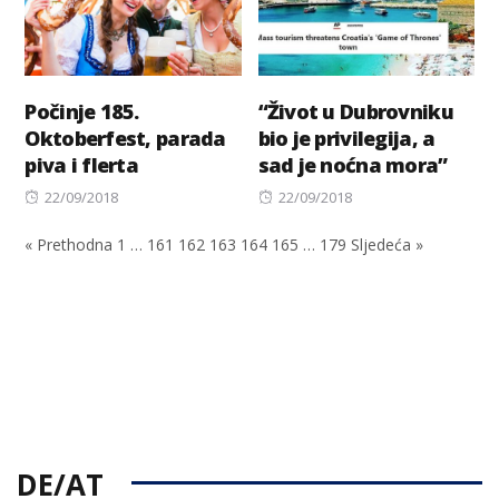
Počinje 185.
“Život u Dubrovniku
Oktoberfest, parada
bio je privilegija, a
piva i flerta
sad je noćna mora”
Posted
Posted
22/09/2018
22/09/2018
on
on
« Prethodna
1
…
161
162
163
164
165
…
179
Sljedeća »
DE/AT