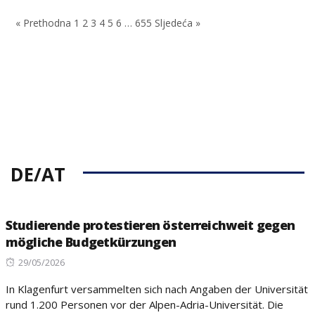
on
« Prethodna
1
2
3
4
5
6
…
655
Sljedeća »
DE/AT
Studierende protestieren österreichweit gegen
mögliche Budgetkürzungen
Posted
29/05/2026
on
In Klagenfurt versammelten sich nach Angaben der Universität
rund 1.200 Personen vor der Alpen-Adria-Universität. Die