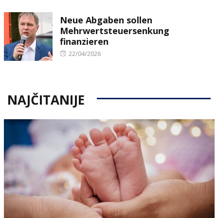
on
Neue Abgaben sollen
Mehrwertsteuersenkung
finanzieren
Posted
22/04/2026
on
NAJČITANIJE