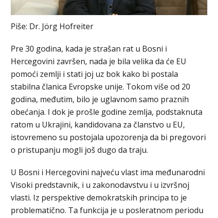
Piše: Dr. Jörg Hofreiter
Pre 30 godina, kada je strašan rat u Bosni i
Hercegovini završen, nada je bila velika da će EU
pomoći zemlji i stati joj uz bok kako bi postala
stabilna članica Evropske unije. Tokom više od 20
godina, međutim, bilo je uglavnom samo praznih
obećanja. I dok je prošle godine zemlja, podstaknuta
ratom u Ukrajini, kandidovana za članstvo u EU,
istovremeno su postojala upozorenja da bi pregovori
o pristupanju mogli još dugo da traju.
U Bosni i Hercegovini najveću vlast ima međunarodni
Visoki predstavnik, i u zakonodavstvu i u izvršnoj
vlasti. Iz perspektive demokratskih principa to je
problematično. Ta funkcija je u posleratnom periodu