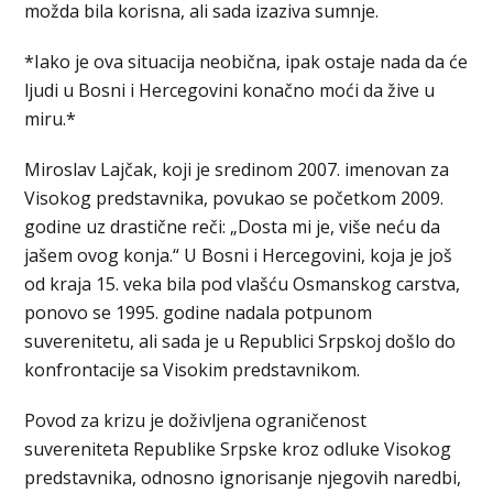
možda bila korisna, ali sada izaziva sumnje.
*Iako je ova situacija neobična, ipak ostaje nada da će
ljudi u Bosni i Hercegovini konačno moći da žive u
miru.*
Miroslav Lajčak, koji je sredinom 2007. imenovan za
Visokog predstavnika, povukao se početkom 2009.
godine uz drastične reči: „Dosta mi je, više neću da
jašem ovog konja.“ U Bosni i Hercegovini, koja je još
od kraja 15. veka bila pod vlašću Osmanskog carstva,
ponovo se 1995. godine nadala potpunom
suverenitetu, ali sada je u Republici Srpskoj došlo do
konfrontacije sa Visokim predstavnikom.
Povod za krizu je doživljena ograničenost
suvereniteta Republike Srpske kroz odluke Visokog
predstavnika, odnosno ignorisanje njegovih naredbi,