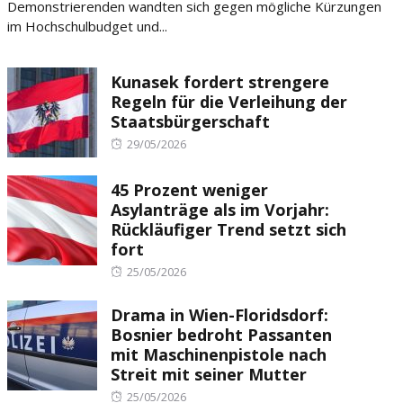
Demonstrierenden wandten sich gegen mögliche Kürzungen
im Hochschulbudget und...
Kunasek fordert strengere
Regeln für die Verleihung der
Staatsbürgerschaft
Posted
29/05/2026
on
45 Prozent weniger
Asylanträge als im Vorjahr:
Rückläufiger Trend setzt sich
fort
Posted
25/05/2026
on
Drama in Wien-Floridsdorf:
Bosnier bedroht Passanten
mit Maschinenpistole nach
Streit mit seiner Mutter
Posted
25/05/2026