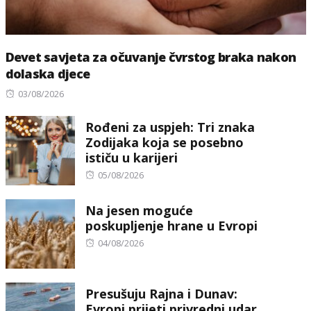
Devet savjeta za očuvanje čvrstog braka nakon
dolaska djece
Posted
03/08/2026
on
Rođeni za uspjeh: Tri znaka
Zodijaka koja se posebno
ističu u karijeri
Posted
05/08/2026
on
Na jesen moguće
poskupljenje hrane u Evropi
Posted
04/08/2026
on
Presušuju Rajna i Dunav:
Evropi prijeti privredni udar