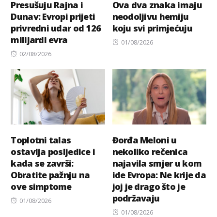
Presušuju Rajna i
Ova dva znaka imaju
Dunav: Evropi prijeti
neodoljivu hemiju
privredni udar od 126
koju svi primјećuju
milijardi evra
Posted
01/08/2026
Posted
on
02/08/2026
on
Toplotni talas
Đorđa Meloni u
ostavlja posljedice i
nekoliko rečenica
kada se završi:
najavila smjer u kom
Obratite pažnju na
ide Evropa: Ne krije da
ove simptome
joj je drago što je
podržavaju
Posted
01/08/2026
on
Posted
01/08/2026