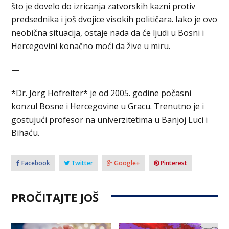
što je dovelo do izricanja zatvorskih kazni protiv
predsednika i još dvojice visokih političara. Iako je ovo
neobična situacija, ostaje nada da će ljudi u Bosni i
Hercegovini konačno moći da žive u miru.
—
*Dr. Jörg Hofreiter* je od 2005. godine počasni
konzul Bosne i Hercegovine u Gracu. Trenutno je i
gostujući profesor na univerzitetima u Banjoj Luci i
Bihaću.
Facebook
Twitter
Google+
Pinterest
PROČITAJTE JOŠ