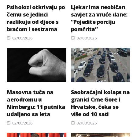
Psiholozi otkrivaju po
Ljekar ima neobičan
čemu se jedinci
savjet za vruće dane:
razlikuju od djece s
“Pojedite porciju
braćom i sestrama
pomfrita”
Posted
Posted
02/08/2026
02/08/2026
on
on
Masovna tuča na
Saobraćajni kolaps na
aerodromu u
granici Crne Gore i
Nirnbergu: 11 putnika
Hrvatske, čeka se
udaljeno sa leta
više od 10 sati
Posted
Posted
02/08/2026
02/08/2026
on
on