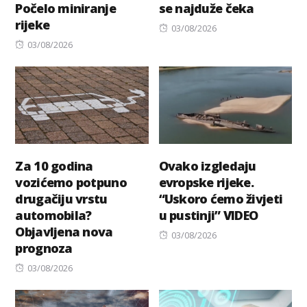
Počelo miniranje
se najduže čeka
rijeke
Posted
03/08/2026
Posted
on
03/08/2026
on
Za 10 godina
Ovako izgledaju
vozićemo potpuno
evropske rijeke.
drugačiju vrstu
“Uskoro ćemo živjeti
automobila?
u pustinji” VIDEO
Objavljena nova
Posted
03/08/2026
prognoza
on
Posted
03/08/2026
on