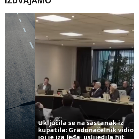
IZDVAJAMO
Uključila se na sastanak iz
kupatila: Gradonačelnik vidio šta
joj je iza leđa, uslijedila hit