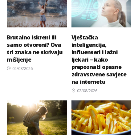
Brutalno iskreni ili
Vještačka
samo otvoreni? Ova
inteligencija,
tri znaka ne skrivaju
influenseri i lažni
mišljenje
ljekari – kako
prepoznati opasne
Posted
02/08/2026
zdravstvene savjete
on
na internetu
Posted
02/08/2026
on