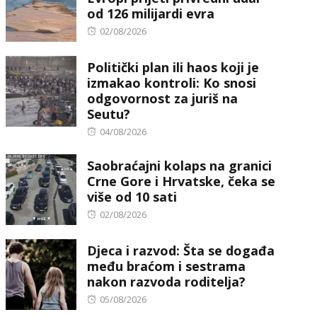
od 126 milijardi evra
Posted
02/08/2026
on
Politički plan ili haos koji je
izmakao kontroli: Ko snosi
odgovornost za juriš na
Seutu?
Posted
04/08/2026
on
Saobraćajni kolaps na granici
Crne Gore i Hrvatske, čeka se
više od 10 sati
Posted
02/08/2026
on
Djeca i razvod: Šta se događa
među braćom i sestrama
nakon razvoda roditelja?
Posted
05/08/2026
on