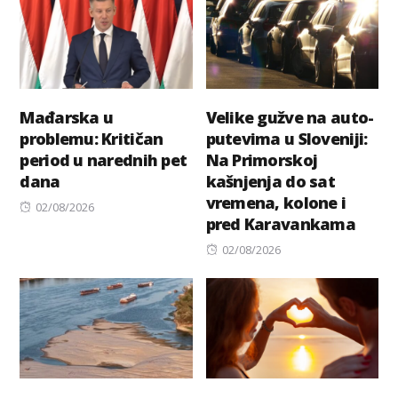
Mađarska u
Velike gužve na auto-
problemu: Kritičan
putevima u Sloveniji:
period u narednih pet
Na Primorskoj
dana
kašnjenja do sat
vremena, kolone i
Posted
02/08/2026
pred Karavankama
on
Posted
02/08/2026
on