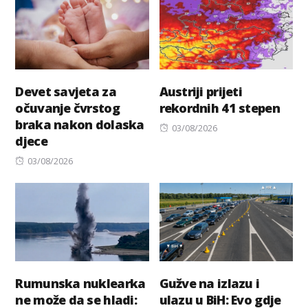
Devet savjeta za
Austriji prijeti
očuvanje čvrstog
rekordnih 41 stepen
braka nakon dolaska
Posted
03/08/2026
djece
on
Posted
03/08/2026
on
Rumunska nuklearka
Gužve na izlazu i
ne može da se hladi:
ulazu u BiH: Evo gdje