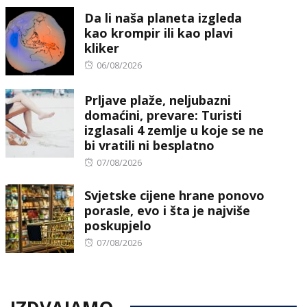
Da li naša planeta izgleda
kao krompir ili kao plavi
kliker
Posted
06/08/2026
on
Prljave plaže, neljubazni
domaćini, prevare: Turisti
izglasali 4 zemlje u koje se ne
bi vratili ni besplatno
Posted
07/08/2026
on
Svjetske cijene hrane ponovo
porasle, evo i šta je najviše
poskupjelo
Posted
07/08/2026
on