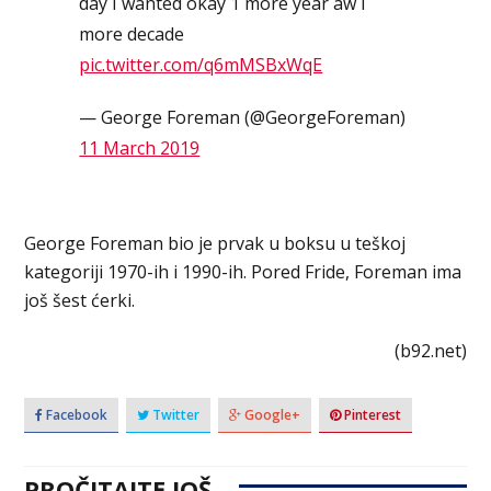
day I wanted okay 1 more year aw I
more decade
pic.twitter.com/q6mMSBxWqE
— George Foreman (@GeorgeForeman)
11 March 2019
George Foreman bio je prvak u boksu u teškoj
kategoriji 1970-ih i 1990-ih. Pored Fride, Foreman ima
još šest ćerki.
(b92.net)
Facebook
Twitter
Google+
Pinterest
PROČITAJTE JOŠ