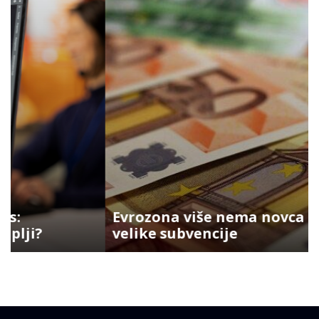
Evrozona više nema novca za
velike subvencije