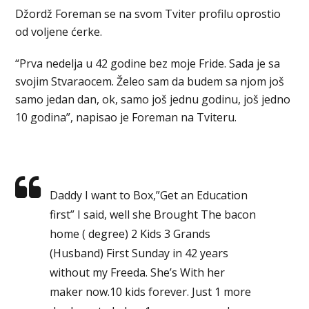
Džordž Foreman se na svom Tviter profilu oprostio
od voljene ćerke.
“Prva nedelja u 42 godine bez moje Fride. Sada je sa
svojim Stvaraocem. Želeo sam da budem sa njom još
samo jedan dan, ok, samo još jednu godinu, još jedno
10 godina”, napisao je Foreman na Tviteru.
Daddy I want to Box,”Get an Education
first” I said, well she Brought The bacon
home ( degree) 2 Kids 3 Grands
(Husband) First Sunday in 42 years
without my Freeda. She’s With her
maker now.10 kids forever. Just 1 more