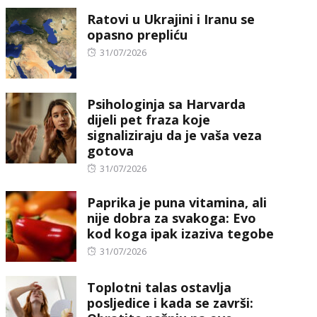
on
Ratovi u Ukrajini i Iranu se
opasno prepliću
Posted
31/07/2026
on
Psihologinja sa Harvarda
dijeli pet fraza koje
signaliziraju da je vaša veza
gotova
Posted
31/07/2026
on
Paprika je puna vitamina, ali
nije dobra za svakoga: Evo
kod koga ipak izaziva tegobe
Posted
31/07/2026
on
Toplotni talas ostavlja
posljedice i kada se završi: