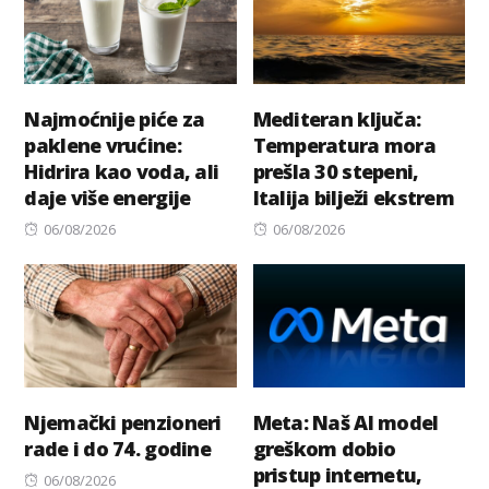
Najmoćnije piće za
Mediteran ključa:
paklene vrućine:
Temperatura mora
Hidrira kao voda, ali
prešla 30 stepeni,
daje više energije
Italija bilježi ekstrem
Posted
Posted
06/08/2026
06/08/2026
on
on
Njemački penzioneri
Meta: Naš AI model
rade i do 74. godine
greškom dobio
pristup internetu,
Posted
06/08/2026