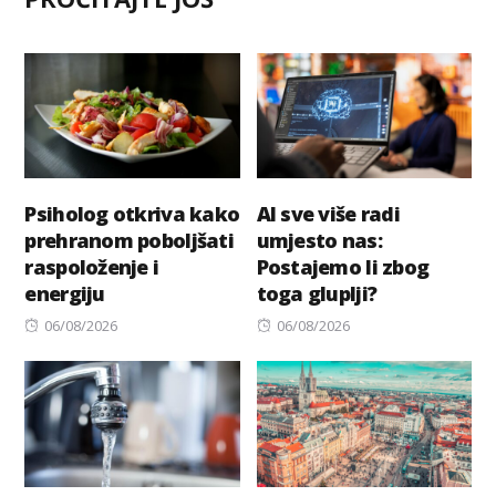
Psiholog otkriva kako
AI sve više radi
prehranom poboljšati
umjesto nas:
raspoloženje i
Postajemo li zbog
energiju
toga gluplji?
Posted
Posted
06/08/2026
06/08/2026
on
on