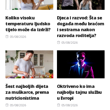
Koliko visoku
Djeca i razvod: Šta se
temperaturu ljudsko
događa među braćom
tijelo može da izdrži?
i sestrama nakon
razvoda roditelja?
Posted
05/08/2026
on
Posted
05/08/2026
on
Šest najboljih dijeta
Oktriveno ko ima
za muškarce, prema
najbolju tajnu službu
nutricionistima
u Evropi
Posted
Posted
05/08/2026
05/08/2026