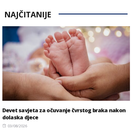
NAJČITANIJE
Devet savjeta za očuvanje čvrstog braka nakon
dolaska djece
Posted
03/08/2026