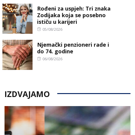
on
Rođeni za uspjeh: Tri znaka
Zodijaka koja se posebno
ističu u karijeri
Posted
05/08/2026
on
Njemački penzioneri rade i
do 74. godine
Posted
06/08/2026
on
IZDVAJAMO