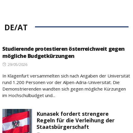
DE/AT
Studierende protestieren österreichweit gegen
mögliche Budgetkürzungen
Posted
29/05/2026
on
In Klagenfurt versammelten sich nach Angaben der Universität
rund 1.200 Personen vor der Alpen-Adria-Universität. Die
Demonstrierenden wandten sich gegen mögliche Kürzungen
im Hochschulbudget und...
Kunasek fordert strengere
Regeln für die Verleihung der
Staatsbürgerschaft