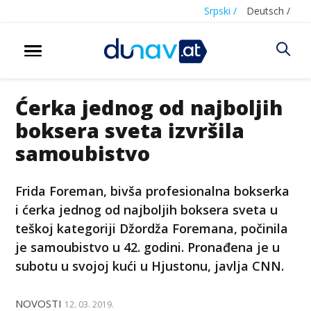
Srpski /
Deutsch /
Ćerka jednog od najboljih
boksera sveta izvršila
samoubistvo
Frida Foreman, bivša profesionalna bokserka
i ćerka jednog od najboljih boksera sveta u
teškoj kategoriji Džordža Foremana, počinila
je samoubistvo u 42. godini. Pronađena je u
subotu u svojoj kući u Hjustonu, javlja CNN.
NOVOSTI
12. 03. 2019.