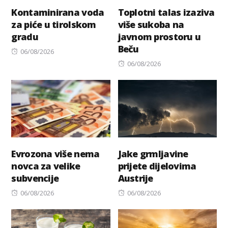
Kontaminirana voda
Toplotni talas izaziva
za piće u tirolskom
više sukoba na
gradu
javnom prostoru u
Beču
Posted
06/08/2026
on
Posted
06/08/2026
on
Evrozona više nema
Jake grmljavine
novca za velike
prijete dijelovima
subvencije
Austrije
Posted
Posted
06/08/2026
06/08/2026
on
on