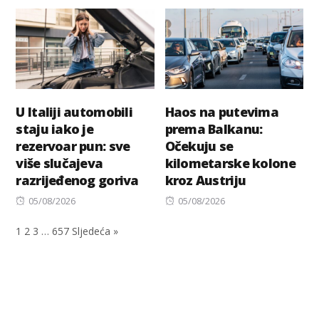
on
on
U Italiji automobili
Haos na putevima
staju iako je
prema Balkanu:
rezervoar pun: sve
Očekuju se
više slučajeva
kilometarske kolone
razrijeđenog goriva
kroz Austriju
Posted
Posted
05/08/2026
05/08/2026
on
on
1
2
3
…
657
Sljedeća »