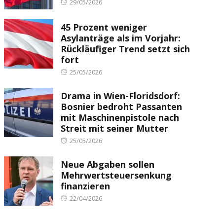
Posted
29/05/2026
on
45 Prozent weniger
Asylanträge als im Vorjahr:
Rückläufiger Trend setzt sich
fort
Posted
25/05/2026
on
Drama in Wien-Floridsdorf:
Bosnier bedroht Passanten
mit Maschinenpistole nach
Streit mit seiner Mutter
Posted
25/05/2026
on
Neue Abgaben sollen
Mehrwertsteuersenkung
finanzieren
Posted
22/04/2026
on