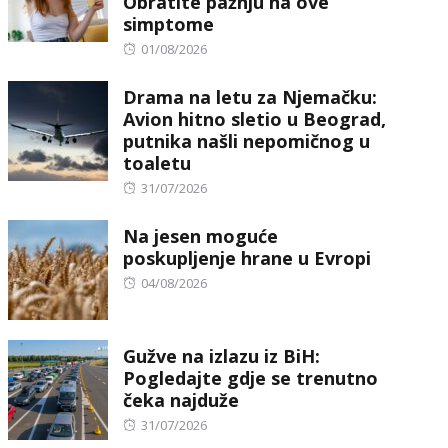
Obratite pažnju na ove
simptome
Posted
01/08/2026
on
Drama na letu za Njemačku:
Avion hitno sletio u Beograd,
putnika našli nepomičnog u
toaletu
Posted
31/07/2026
on
Na jesen moguće
poskupljenje hrane u Evropi
Posted
04/08/2026
on
Gužve na izlazu iz BiH:
Pogledajte gdje se trenutno
čeka najduže
Posted
31/07/2026