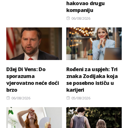
hakovao drugu
on
kompaniju
Posted
06/08/2026
on
Džej Di Vens: Do
Rođeni za uspjeh: Tri
sporazuma
znaka Zodijaka koja
vjerovatno neće doći
se posebno ističu u
brzo
karijeri
Posted
Posted
06/08/2026
05/08/2026
on
on