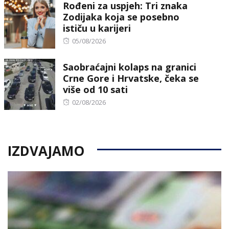
Rođeni za uspjeh: Tri znaka
Zodijaka koja se posebno
ističu u karijeri
Posted
05/08/2026
on
Saobraćajni kolaps na granici
Crne Gore i Hrvatske, čeka se
više od 10 sati
Posted
02/08/2026
on
IZDVAJAMO