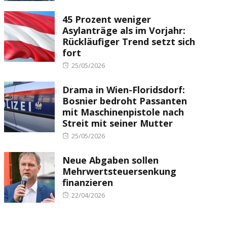
on
45 Prozent weniger
Asylanträge als im Vorjahr:
Rückläufiger Trend setzt sich
fort
Posted
25/05/2026
on
Drama in Wien-Floridsdorf:
Bosnier bedroht Passanten
mit Maschinenpistole nach
Streit mit seiner Mutter
Posted
25/05/2026
on
Neue Abgaben sollen
Mehrwertsteuersenkung
finanzieren
Posted
22/04/2026
on