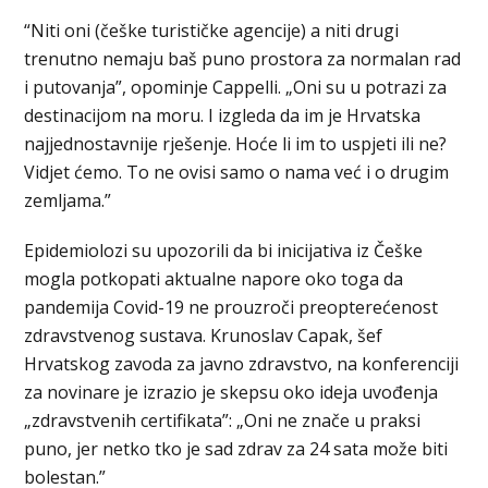
“Niti oni (češke turističke agencije) a niti drugi
trenutno nemaju baš puno prostora za normalan rad
i putovanja”, opominje Cappelli. „Oni su u potrazi za
destinacijom na moru. I izgleda da im je Hrvatska
najjednostavnije rješenje. Hoće li im to uspjeti ili ne?
Vidjet ćemo. To ne ovisi samo o nama već i o drugim
zemljama.”
Epidemiolozi su upozorili da bi inicijativa iz Češke
mogla potkopati aktualne napore oko toga da
pandemija Covid-19 ne prouzroči preopterećenost
zdravstvenog sustava. Krunoslav Capak, šef
Hrvatskog zavoda za javno zdravstvo, na konferenciji
za novinare je izrazio je skepsu oko ideja uvođenja
„zdravstvenih certifikata”: „Oni ne znače u praksi
puno, jer netko tko je sad zdrav za 24 sata može biti
bolestan.”