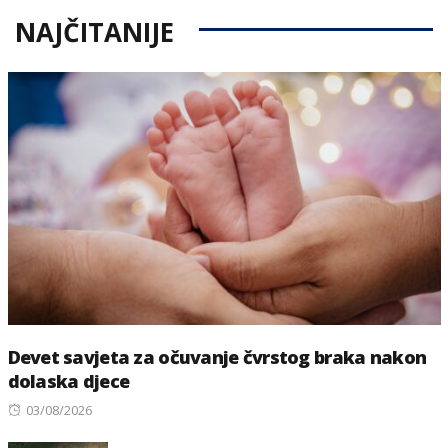
NAJČITANIJE
Devet savjeta za očuvanje čvrstog braka nakon
dolaska djece
Posted
03/08/2026
on