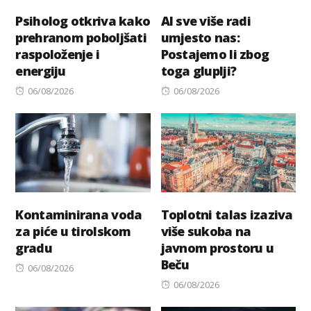
Psiholog otkriva kako
AI sve više radi
prehranom poboljšati
umjesto nas:
raspoloženje i
Postajemo li zbog
energiju
toga gluplji?
Posted
Posted
06/08/2026
06/08/2026
on
on
Kontaminirana voda
Toplotni talas izaziva
za piće u tirolskom
više sukoba na
gradu
javnom prostoru u
Beču
Posted
06/08/2026
on
Posted
06/08/2026
on