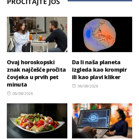
PROČITAJTE JOŠ
Ovaj horoskopski
Da li naša planeta
znak najčešće pročita
izgleda kao krompir
čovjeka u prvih pet
ili kao plavi kliker
minuta
Posted
06/08/2026
Posted
on
06/08/2026
on