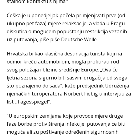
stalnom kontaktu s njima.”
Češka je u ponedjeljak počela primjenjivati prve (od
ukupno pet faza) mjere relaksacije, a vlada u Pragu
diskutira o mogućem popuštanju restrikcija vezanih
uz putovanja, piše piše Deutsche Welle.
Hrvatska bi kao klasična destinacija turista koji na
odmor kreću automobilom, mogla profitirati i od
svog položaja i blizine središnje Europe. „Ova će
ljetna sezona sigurno biti sasvim drugačija od svega
što poznajemo do sada”, kaže predsjednik Udruženja
njemačkih turoperatora Norbert Fiebig u intervjuu za
list „Tagesspiegel”.
“U europskim zemljama koje provode mjere druge
faze borbe protiv širenja infekcije, putovanja će biti
moguća ali zu poštivanje određenih sigurnosnih