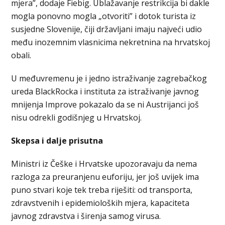
mjera”, dodaje Fiebig. Ublažavanje restrikcija bi dakle
mogla ponovno mogla „otvoriti” i dotok turista iz
susjedne Slovenije, čiji državljani imaju najveći udio
među inozemnim vlasnicima nekretnina na hrvatskoj
obali.
U međuvremenu je i jedno istraživanje zagrebačkog
ureda BlackRocka i instituta za istraživanje javnog
mnijenja Improve pokazalo da se ni Austrijanci još
nisu odrekli godišnjeg u Hrvatskoj.
Skepsa i dalje prisutna
Ministri iz Češke i Hrvatske upozoravaju da nema
razloga za preuranjenu euforiju, jer još uvijek ima
puno stvari koje tek treba riješiti: od transporta,
zdravstvenih i epidemioloških mjera, kapaciteta
javnog zdravstva i širenja samog virusa.