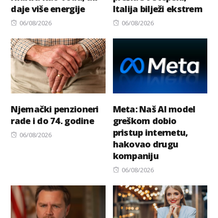
daje više energije
Italija bilježi ekstrem
Posted
Posted
06/08/2026
06/08/2026
on
on
Njemački penzioneri
Meta: Naš AI model
rade i do 74. godine
greškom dobio
pristup internetu,
Posted
06/08/2026
hakovao drugu
on
kompaniju
Posted
06/08/2026
on