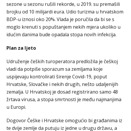
sezone u sezonu rušili rekorde, u 2019. su premašili
brojku od 10 milijardi eura. Udio turizma u hrvatskom
BDP-u iznosi oko 20%. Vlada je poručila da bi se s
moglo krenuti s popuštanjem nekih mjera ukoliko u
idućim danima bude opadala stopa novih infekcija.
Plan za ljeto
Udruženje čeških turoperatora predložila je češkoj
vladi da potpiše sporazum sa zemljama koje
uspijevaju kontrolirati širenje Covid-19, poput
Hrvatske, Slovačke i nekih drugih, nešto udaljenijih
zemalja. U Hrvatskoj je dosad registrirano samo 48
žrtava virusa, a stopa smrtnosti je među najmanjima
u Europi.
Dogovor Češke i Hrvatske omogućio bi građanima iz
te dvije zemlje da putuju iz jedne u drugu državu, a