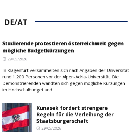
DE/AT
Studierende protestieren österreichweit gegen
mögliche Budgetkürzungen
Posted
29/05/2026
on
In Klagenfurt versammelten sich nach Angaben der Universität
rund 1.200 Personen vor der Alpen-Adria-Universität. Die
Demonstrierenden wandten sich gegen mögliche Kürzungen
im Hochschulbudget und...
Kunasek fordert strengere
Regeln für die Verleihung der
Staatsbürgerschaft
Posted
29/05/2026