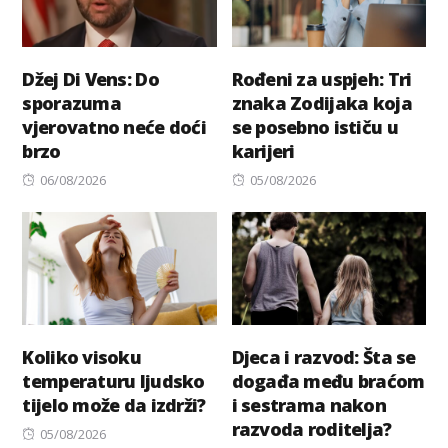
Džej Di Vens: Do
Rođeni za uspjeh: Tri
sporazuma
znaka Zodijaka koja
vjerovatno neće doći
se posebno ističu u
brzo
karijeri
Posted
Posted
06/08/2026
05/08/2026
on
on
Koliko visoku
Djeca i razvod: Šta se
temperaturu ljudsko
događa među braćom
tijelo može da izdrži?
i sestrama nakon
razvoda roditelja?
Posted
05/08/2026