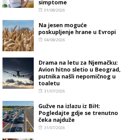
simptome
Posted
01/08/2026
on
Na jesen moguće
poskupljenje hrane u Evropi
Posted
04/08/2026
on
Drama na letu za Njemačku:
Avion hitno sletio u Beograd,
putnika našli nepomičnog u
toaletu
Posted
31/07/2026
on
Gužve na izlazu iz BiH:
Pogledajte gdje se trenutno
čeka najduže
Posted
31/07/2026
on