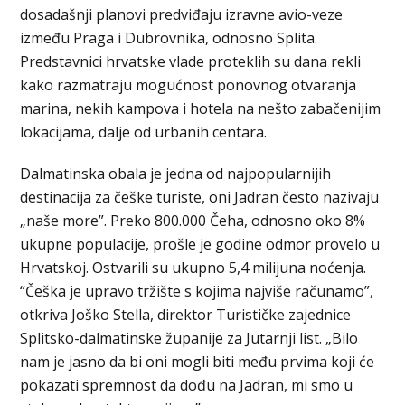
dosadašnji planovi predviđaju izravne avio-veze
između Praga i Dubrovnika, odnosno Splita.
Predstavnici hrvatske vlade proteklih su dana rekli
kako razmatraju mogućnost ponovnog otvaranja
marina, nekih kampova i hotela na nešto zabačenijim
lokacijama, dalje od urbanih centara.
Dalmatinska obala je jedna od najpopularnijih
destinacija za češke turiste, oni Jadran često nazivaju
„naše more”. Preko 800.000 Čeha, odnosno oko 8%
ukupne populacije, prošle je godine odmor provelo u
Hrvatskoj. Ostvarili su ukupno 5,4 milijuna noćenja.
“Češka je upravo tržište s kojima najviše računamo”,
otkriva Joško Stella, direktor Turističke zajednice
Splitsko-dalmatinske županije za Jutarnji list. „Bilo
nam je jasno da bi oni mogli biti među prvima koji će
pokazati spremnost da dođu na Jadran, mi smo u