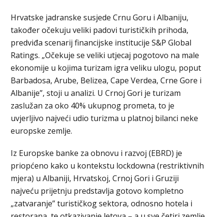
Hrvatske jadranske susjede Crnu Goru i Albaniju,
također očekuju veliki padovi turističkih prihoda,
predviđa scenarij financijske institucije S&P Global
Ratings. „Očekuje se veliki utjecaj pogotovo na male
ekonomije u kojima turizam igra veliku ulogu, poput
Barbadosa, Arube, Belizea, Cape Verdea, Crne Gore i
Albanije”, stoji u analizi. U Crnoj Gori je turizam
zaslužan za oko 40% ukupnog prometa, to je
uvjerljivo najveći udio turizma u platnoj bilanci neke
europske zemlje.
Iz Europske banke za obnovu i razvoj (EBRD) je
priopćeno kako u kontekstu lockdowna (restriktivnih
mjera) u Albaniji, Hrvatskoj, Crnoj Gori i Gruziji
najveću prijetnju predstavlja gotovo kompletno
„zatvaranje” turističkog sektora, odnosno hotela i
restorana, te otkazivanje letova – a u sve četiri zemlje