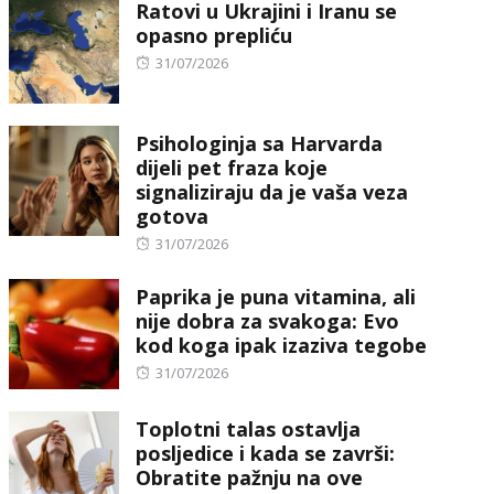
Ratovi u Ukrajini i Iranu se
opasno prepliću
Posted
31/07/2026
on
Psihologinja sa Harvarda
dijeli pet fraza koje
signaliziraju da je vaša veza
gotova
Posted
31/07/2026
on
Paprika je puna vitamina, ali
nije dobra za svakoga: Evo
kod koga ipak izaziva tegobe
Posted
31/07/2026
on
Toplotni talas ostavlja
posljedice i kada se završi:
Obratite pažnju na ove