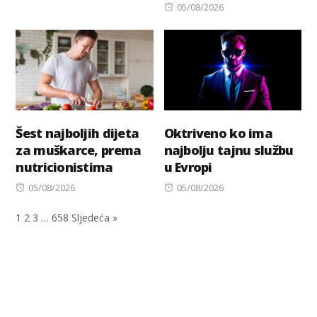
on
Posted
05/08/2026
on
Šest najboljih dijeta
Oktriveno ko ima
za muškarce, prema
najbolju tajnu službu
nutricionistima
u Evropi
Posted
Posted
05/08/2026
05/08/2026
on
on
1
2
3
…
658
Sljedeća »