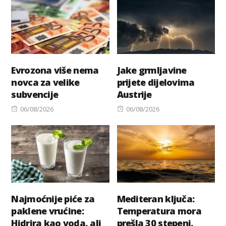
Evrozona više nema
Jake grmljavine
novca za velike
prijete dijelovima
subvencije
Austrije
Posted
Posted
06/08/2026
06/08/2026
on
on
Najmoćnije piće za
Mediteran ključa:
paklene vrućine:
Temperatura mora
Hidrira kao voda, ali
prešla 30 stepeni,