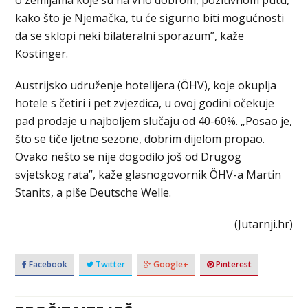
o zemljama koje su na vrlo dobrom, pozitivnom putu,
kako što je Njemačka, tu će sigurno biti mogućnosti
da se sklopi neki bilateralni sporazum”, kaže
Köstinger.
Austrijsko udruženje hotelijera (ÖHV), koje okuplja
hotele s četiri i pet zvjezdica, u ovoj godini očekuje
pad prodaje u najboljem slučaju od 40-60%. „Posao je,
što se tiče ljetne sezone, dobrim dijelom propao.
Ovako nešto se nije dogodilo još od Drugog
svjetskog rata”, kaže glasnogovornik ÖHV-a Martin
Stanits, a piše Deutsche Welle.
(Jutarnji.hr)
Facebook
Twitter
Google+
Pinterest