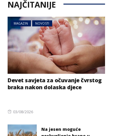
NAJČITANIJE
MAGAZIN
NOVOSTI
Devet savjeta za očuvanje čvrstog
braka nakon dolaska djece
Posted
03/08/2026
on
Na jesen moguće
poskupljenje hrane u