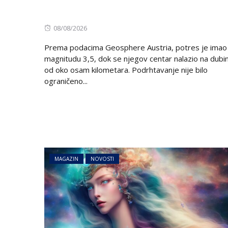
Posted
08/08/2026
on
Prema podacima Geosphere Austria, potres je imao
magnitudu 3,5, dok se njegov centar nalazio na dubin
od oko osam kilometara. Podrhtavanje nije bilo
ograničeno...
AUSTRIJA
NOVOSTI
Zemljotres u Aust
se kreveti i pada
u Tirolu
MAGAZIN
NOVOSTI