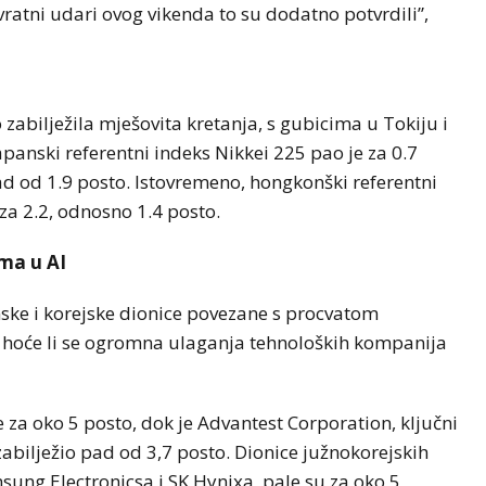
vratni udari ovog vikenda to su dodatno potvrdili”,
 zabilježila mješovita kretanja, s gubicima u Tokiju i
panski referentni indeks Nikkei 225 pao je za 0.7
pad od 1.9 posto. Istovremeno, hongkonški referentni
za 2.2, odnosno 1.4 posto.
ma u AI
ske i korejske dionice povezane s procvatom
me hoće li se ogromna ulaganja tehnoloških kompanija
 za oko 5 posto, dok je Advantest Corporation, ključni
abilježio pad od 3,7 posto. Dionice južnokorejskih
ung Electronicsa i SK Hynixa, pale su za oko 5,