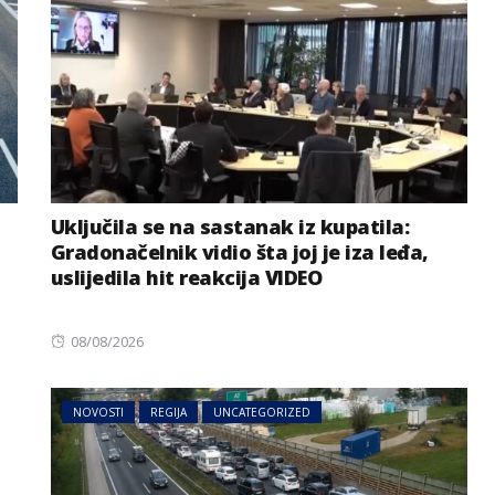
Uključila se na sastanak iz kupatila:
Gradonačelnik vidio šta joj je iza leđa,
uslijedila hit reakcija VIDEO
Posted
08/08/2026
on
NOVOSTI
REGIJA
UNCATEGORIZED