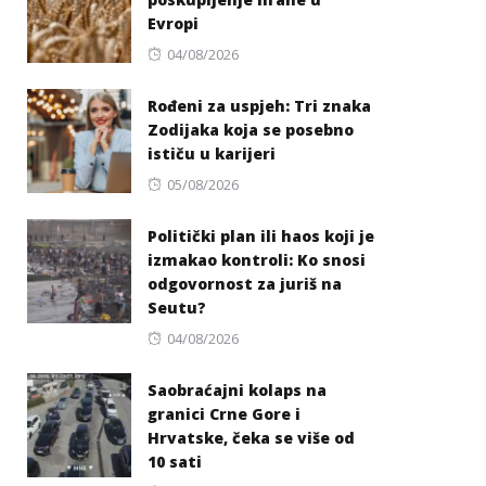
Evropi
Posted
04/08/2026
on
Rođeni za uspjeh: Tri znaka
Zodijaka koja se posebno
ističu u karijeri
Posted
05/08/2026
on
Politički plan ili haos koji je
izmakao kontroli: Ko snosi
odgovornost za juriš na
Seutu?
Posted
04/08/2026
on
Saobraćajni kolaps na
granici Crne Gore i
Hrvatske, čeka se više od
10 sati