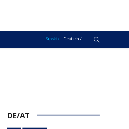
Srpski /
Deutsch /
DE/AT