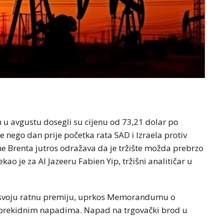
 u avgustu dosegli su cijenu od 73,21 dolar po
e nego dan prije početka rata SAD i Izraela protiv
ne Brenta jutros odražava da je tržište možda prebrzo
ao je za Al Jazeeru Fabien Yip, tržišni analitičar u
la svoju ratnu premiju, uprkos Memorandumu o
neprekidnim napadima. Napad na trgovački brod u