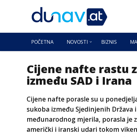
POČETNA
NOVOSTI
BIZNIS
MA
Cijene nafte rastu 
između SAD i Irana
Cijene nafte porasle su u ponedjel
sukoba između Sjedinjenih Država i 
međunarodnog mjerila, porasla je z
američki i iranski udari tokom vike