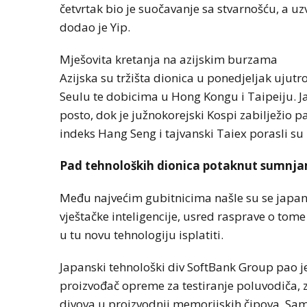
četvrtak bio je suočavanje sa stvarnošću, a uz
dodao je Yip.
Mješovita kretanja na azijskim burzama
Azijska su tržišta dionica u ponedjeljak ujutro
Seulu te dobicima u Hong Kongu i Taipeiju. Ja
posto, dok je južnokorejski Kospi zabilježio 
indeks Hang Seng i tajvanski Taiex porasli su 
Pad tehnoloških dionica potaknut sumnja
Među najvećim gubitnicima našle su se japan
vještačke inteligencije, usred rasprave o to
u tu novu tehnologiju isplatiti.
Japanski tehnološki div SoftBank Group pao je
proizvođač opreme za testiranje poluvodiča, z
divova u proizvodnji memorijskih čipova, Sams