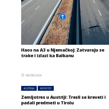
Haos na A3 u Njemačkoj: Zatvaraju se
trake i izlazi ka Balkanu
Posted
08/08/2026
on
AUSTRIJA
NOVOSTI
Zemljotres u Austriji: Tresli se kreveti i
padali predmeti u Tirolu