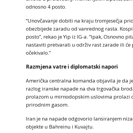
odnosno 4 posto.
“Unovčavanje dobiti na kraju tromjesečja prid
obezbijede zaradu od vanrednog rasta. Kospi j
posto”, rekao je Yip iz IG-a. “Ipak, Osnovno pit
nastaviti pretvarati u održiv rast zarade ili će
očekivalo.”
Razmjena vatre i diplomatski napori
Američka centralna komanda objavila je da je
razlog iranske napade na dva trgovačka br
prolazom u mirnodopskim uslovima prolazi ok
prirodnim gasom.
Iran je na napade odgovorio lansiranjem niza
objekte u Bahreinu i Kuvajtu.