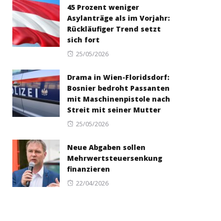
45 Prozent weniger
Asylanträge als im Vorjahr:
Rückläufiger Trend setzt
sich fort
Posted
25/05/2026
on
Drama in Wien-Floridsdorf:
Bosnier bedroht Passanten
mit Maschinenpistole nach
Streit mit seiner Mutter
Posted
25/05/2026
on
Neue Abgaben sollen
Mehrwertsteuersenkung
finanzieren
Posted
22/04/2026
on