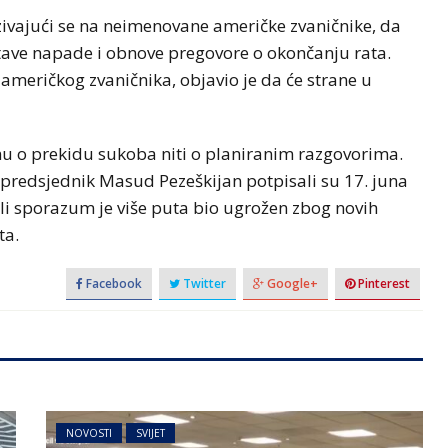
pozivajući se na neimenovane američke zvaničnike, da
tave napade i obnove pregovore o okončanju rata.
 američkog zvaničnika, objavio je da će strane u
mu o prekidu sukoba niti o planiranim razgovorima.
predsjednik Masud Pezeškijan potpisali su 17. juna
i sporazum je više puta bio ugrožen zbog novih
ta.
Facebook
Twitter
Google+
Pinterest
NOVOSTI
SVIJET