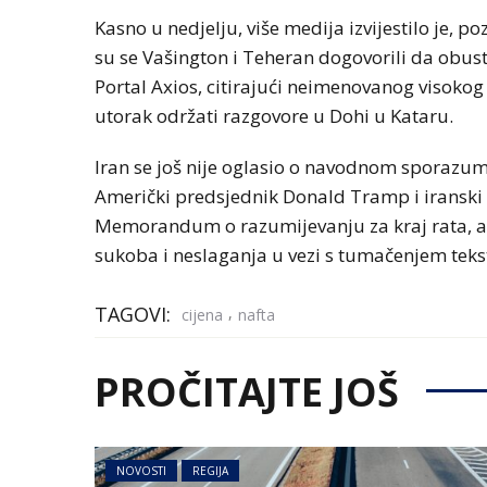
Kasno u nedjelju, više medija izvijestilo je, 
su se Vašington i Teheran dogovorili da obus
Portal Axios, citirajući neimenovanog visokog
utorak održati razgovore u Dohi u Kataru.
Iran se još nije oglasio o navodnom sporazu
Američki predsjednik Donald Tramp i iranski 
Memorandum o razumijevanju za kraj rata, al
sukoba i neslaganja u vezi s tumačenjem teks
TAGOVI:
,
cijena
nafta
PROČITAJTE JOŠ
NOVOSTI
REGIJA