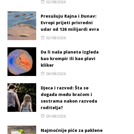
Posted
02/08/2026
on
Presušuju Rajna i Dunav:
Evropi prijeti privredni
udar od 126 milijardi evra
Posted
02/08/2026
on
Da li naša planeta izgleda
kao krompir ili kao plavi
kliker
Posted
06/08/2026
on
Djeca i razvod: Šta se
događa među braćom i
sestrama nakon razvoda
roditelja?
Posted
05/08/2026
on
Najmoćnije piće za paklene