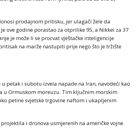
onosi prodajnom pritisku, jer ulagači žele da
e ove godine porastao za otprilike 95, a Nikkei za 37
anje je može li se procvat vještačke inteligencije
 pritisak na marže nastupiti prije nego što je tržište
 u petak i subotu izvela napade na Iran, navodeći kao
oda u Ormuskom moreuzu. Tim ključnim morskim
o petine svjetske trgovine naftom i ukapljenim
 projektila i dronova usmjerenih na američke vojne