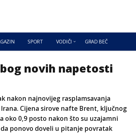
GAZIN
SPORT
VODIČI
GRAD BEČ
zbog novih napetosti
jak nakon najnovijeg rasplamsavanja
Irana. Cijena sirove nafte Brent, ključnog
a oko 0,9 posto nakon što su uzajamni
nda ponovo doveli u pitanje povratak