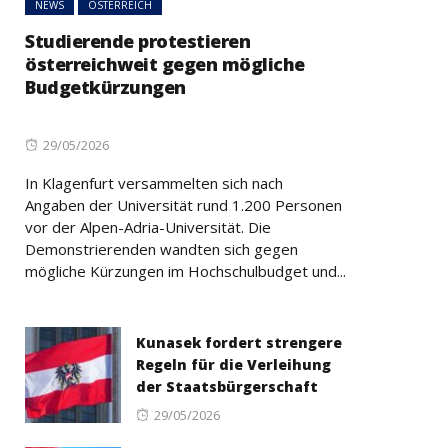
NEWS
ÖSTERREICH
Studierende protestieren
österreichweit gegen mögliche
Budgetkürzungen
Posted
29/05/2026
on
In Klagenfurt versammelten sich nach
Angaben der Universität rund 1.200 Personen
vor der Alpen-Adria-Universität. Die
Demonstrierenden wandten sich gegen
mögliche Kürzungen im Hochschulbudget und...
Kunasek fordert strengere
Regeln für die Verleihung
der Staatsbürgerschaft
Posted
29/05/2026
on