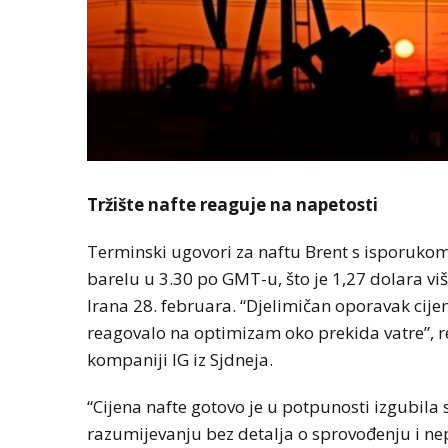
Tržište nafte reaguje na napetosti
Terminski ugovori za naftu Brent s isporukom
barelu u 3.30 po GMT-u, što je 1,27 dolara viš
Irana 28. februara. “Djelimičan oporavak cije
reagovalo na optimizam oko prekida vatre”, rek
kompaniji IG iz Sjdneja.
“Cijena nafte gotovo je u potpunosti izgubi
razumijevanju bez detalja o sprovođenju i 