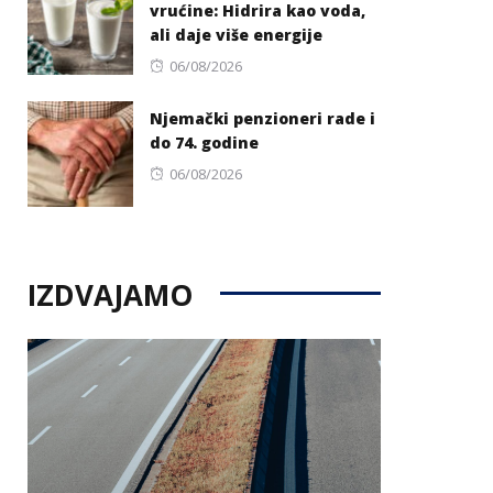
vrućine: Hidrira kao voda,
ali daje više energije
Posted
06/08/2026
on
Njemački penzioneri rade i
do 74. godine
Posted
06/08/2026
on
IZDVAJAMO