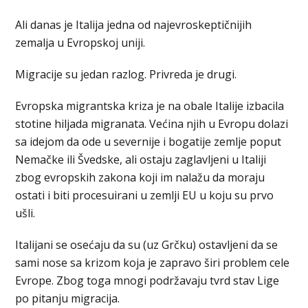
Ali danas je Italija jedna od najevroskeptičnijih
zemalja u Evropskoj uniji.
Migracije su jedan razlog. Privreda je drugi.
Evropska migrantska kriza je na obale Italije izbacila
stotine hiljada migranata. Većina njih u Evropu dolazi
sa idejom da ode u severnije i bogatije zemlje poput
Nemačke ili Švedske, ali ostaju zaglavljeni u Italiji
zbog evropskih zakona koji im nalažu da moraju
ostati i biti procesuirani u zemlji EU u koju su prvo
ušli.
Italijani se osećaju da su (uz Grčku) ostavljeni da se
sami nose sa krizom koja je zapravo širi problem cele
Evrope. Zbog toga mnogi podržavaju tvrd stav Lige
po pitanju migracija.