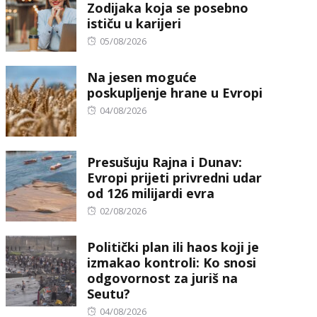
Zodijaka koja se posebno
ističu u karijeri
Posted
05/08/2026
on
Na jesen moguće
poskupljenje hrane u Evropi
Posted
04/08/2026
on
Presušuju Rajna i Dunav:
Evropi prijeti privredni udar
od 126 milijardi evra
Posted
02/08/2026
on
Politički plan ili haos koji je
izmakao kontroli: Ko snosi
odgovornost za juriš na
Seutu?
Posted
04/08/2026