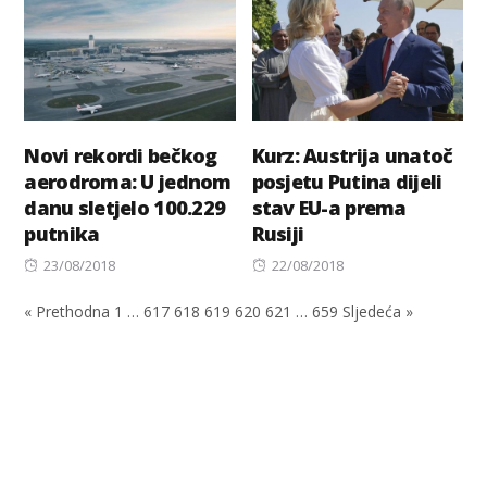
Novi rekordi bečkog
Kurz: Austrija unatoč
aerodroma: U jednom
posjetu Putina dijeli
danu sletjelo 100.229
stav EU-a prema
putnika
Rusiji
Posted
Posted
23/08/2018
22/08/2018
on
on
« Prethodna
1
…
617
618
619
620
621
…
659
Sljedeća »