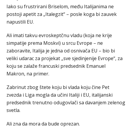
Iako su frustrirani Briselom, među Italijanima ne
postoji apetit za „Italegzit“ – posle koga bi zauvek
napustili EU.
Ali imati takvu evroskeptčnu vladu (koja ne krije
simpatije prema Moskvi) u srcu Evrope – ne
zaboravite, Italija je jedna od osnivača EU – bio bi
veliki udarac za projekat „sve sjedinjenije Evrope“, za
koju se zalaže francuski predsednik Emanuel
Makron, na primer.
Zabrinut zbog štete koju bi vlada koju čine Pet
zvezda i Liga mogla da učini Italiji i EU, italijanski
predsednik trenutno odugovlači sa davanjem zelenog
svetla.
Ali zna da mora da bude oprezan.