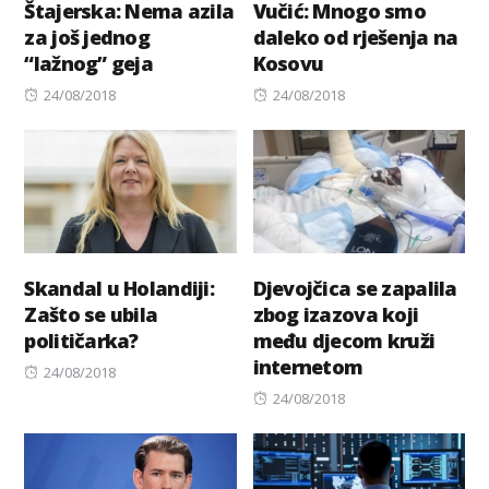
Štajerska: Nema azila
Vučić: Mnogo smo
za još jednog
daleko od rješenja na
“lažnog” geja
Kosovu
Posted
Posted
24/08/2018
24/08/2018
on
on
Skandal u Holandiji:
Djevojčica se zapalila
Zašto se ubila
zbog izazova koji
političarka?
među djecom kruži
internetom
Posted
24/08/2018
on
Posted
24/08/2018
on