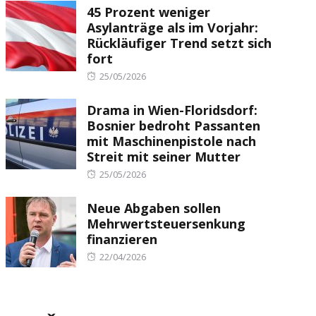
45 Prozent weniger
Asylanträge als im Vorjahr:
Rückläufiger Trend setzt sich
fort
Posted
25/05/2026
on
Drama in Wien-Floridsdorf:
Bosnier bedroht Passanten
mit Maschinenpistole nach
Streit mit seiner Mutter
Posted
25/05/2026
on
Neue Abgaben sollen
Mehrwertsteuersenkung
finanzieren
Posted
22/04/2026
on