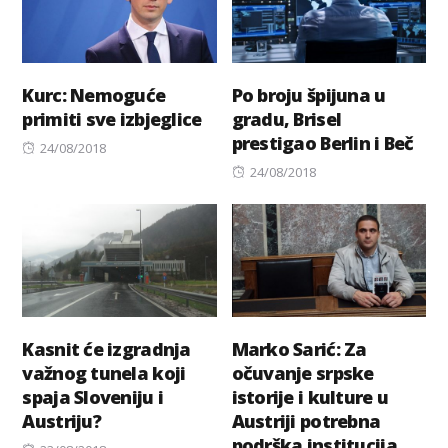
Kurc: Nemoguće
Po broju špijuna u
primiti sve izbjeglice
gradu, Brisel
prestigao Berlin i Beč
Posted
24/08/2018
on
Posted
24/08/2018
on
Kasnit će izgradnja
Marko Sarić: Za
važnog tunela koji
očuvanje srpske
spaja Sloveniju i
istorije i kulture u
Austriju?
Austriji potrebna
podrška institucija