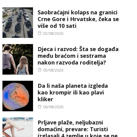
on
Saobraćajni kolaps na granici
Crne Gore i Hrvatske, čeka se
više od 10 sati
Posted
02/08/2026
on
Djeca i razvod: Šta se događa
među braćom i sestrama
nakon razvoda roditelja?
Posted
05/08/2026
on
Da li naša planeta izgleda
kao krompir ili kao plavi
kliker
Posted
06/08/2026
on
Prljave plaže, neljubazni
domaćini, prevare: Turisti
izglasali 4 zemlje u koje se ne