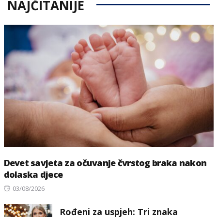
NAJČITANIJE
Devet savjeta za očuvanje čvrstog braka nakon
dolaska djece
Posted
03/08/2026
on
Rođeni za uspjeh: Tri znaka