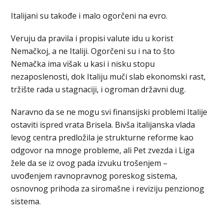
Italijani su takođe i malo ogorčeni na evro.
Veruju da pravila i propisi valute idu u korist
Nemačkoj, a ne Italiji. Ogorčeni su i na to što
Nemačka ima višak u kasi i nisku stopu
nezaposlenosti, dok Italiju muči slab ekonomski rast,
tržište rada u stagnaciji, i ogroman državni dug.
Naravno da se ne mogu svi finansijski problemi Italije
ostaviti ispred vrata Brisela. Bivša italijanska vlada
levog centra predložila je strukturne reforme kao
odgovor na mnoge probleme, ali Pet zvezda i Liga
žele da se iz ovog pada izvuku trošenjem –
uvođenjem ravnopravnog poreskog sistema,
osnovnog prihoda za siromašne i reviziju penzionog
sistema.