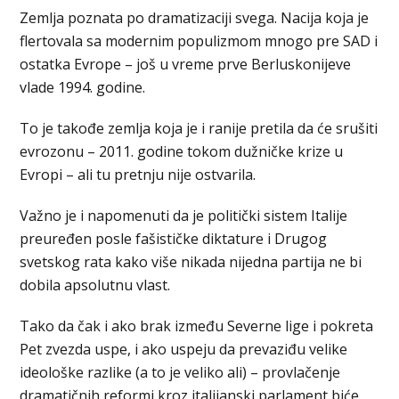
Zemlja poznata po dramatizaciji svega. Nacija koja je
flertovala sa modernim populizmom mnogo pre SAD i
ostatka Evrope – još u vreme prve Berluskonijeve
vlade 1994. godine.
To je takođe zemlja koja je i ranije pretila da će srušiti
evrozonu – 2011. godine tokom dužničke krize u
Evropi – ali tu pretnju nije ostvarila.
Važno je i napomenuti da je politički sistem Italije
preuređen posle fašističke diktature i Drugog
svetskog rata kako više nikada nijedna partija ne bi
dobila apsolutnu vlast.
Tako da čak i ako brak između Severne lige i pokreta
Pet zvezda uspe, i ako uspeju da prevaziđu velike
ideološke razlike (a to je veliko ali) – provlačenje
dramatičnih reformi kroz italijanski parlament biće