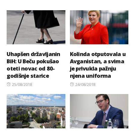
Uhapšen državljanin
Kolinda otputovala u
BiH: U Beču pokušao
Avganistan, a svima
oteti novac od 80-
je privukla pažnju
godišnje starice
njena uniforma
Posted
Posted
25/08/2018
24/08/2018
on
on