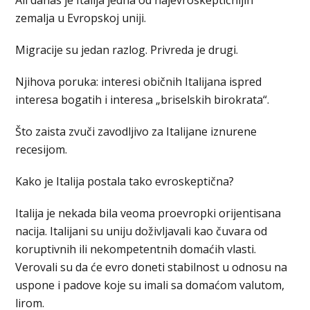
zemalja u Evropskoj uniji.
Migracije su jedan razlog. Privreda je drugi.
Njihova poruka: interesi običnih Italijana ispred
interesa bogatih i interesa „briselskih birokrata“.
Što zaista zvuči zavodljivo za Italijane iznurene
recesijom.
Kako je Italija postala tako evroskeptična?
Italija je nekada bila veoma proevropki orijentisana
nacija. Italijani su uniju doživljavali kao čuvara od
koruptivnih ili nekompetentnih domaćih vlasti.
Verovali su da će evro doneti stabilnost u odnosu na
uspone i padove koje su imali sa domaćom valutom,
lirom.