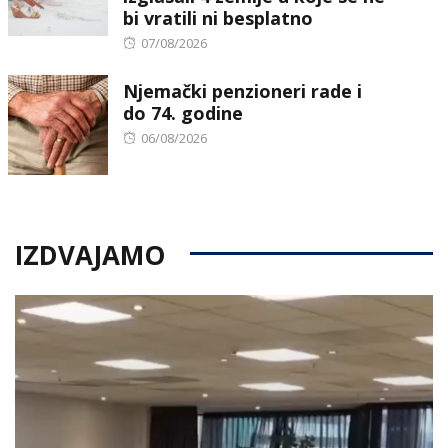
bi vratili ni besplatno
Posted
07/08/2026
on
Njemački penzioneri rade i
do 74. godine
Posted
06/08/2026
on
IZDVAJAMO