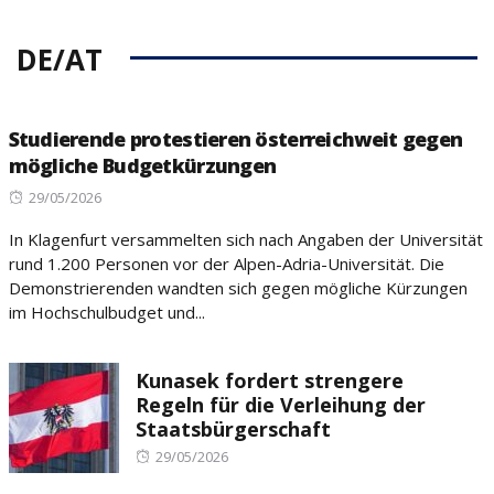
DE/AT
Studierende protestieren österreichweit gegen
mögliche Budgetkürzungen
Posted
29/05/2026
on
In Klagenfurt versammelten sich nach Angaben der Universität
rund 1.200 Personen vor der Alpen-Adria-Universität. Die
Demonstrierenden wandten sich gegen mögliche Kürzungen
im Hochschulbudget und...
Kunasek fordert strengere
Regeln für die Verleihung der
Staatsbürgerschaft
Posted
29/05/2026
on