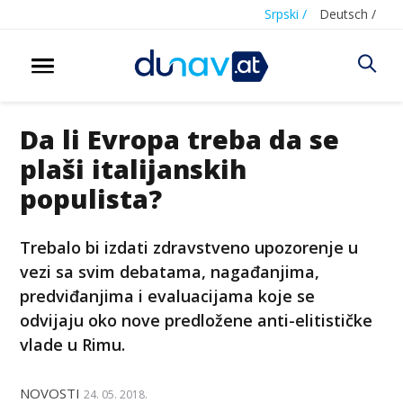
Srpski /
Deutsch /
Da li Evropa treba da se
plaši italijanskih
populista?
Trebalo bi izdati zdravstveno upozorenje u
vezi sa svim debatama, nagađanjima,
predviđanjima i evaluacijama koje se
odvijaju oko nove predložene anti-elitističke
vlade u Rimu.
NOVOSTI
24. 05. 2018.