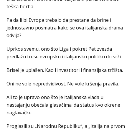
teška borba.
Pa da li bi Evropa trebalo da prestane da brine i
jednostavno posmatra kako se ova italijanska drama
odvija?
Uprkos svemu, ono što Liga i pokret Pet zvezda
predlažu trese evropsku i italijansku politiku do srži.
Brisel je uplašen. Kao i investitori i finansijska tržišta.
Oni ne vole nepredvidivost. Ne vole kršenja pravila.
Ali to je upravo ono što je italijanska vlada u
nastajanju obećala glasačima: da status kvo okrene
naglavačke.
Proglasili su „Narodnu Republiku“, a „Italija na prvom