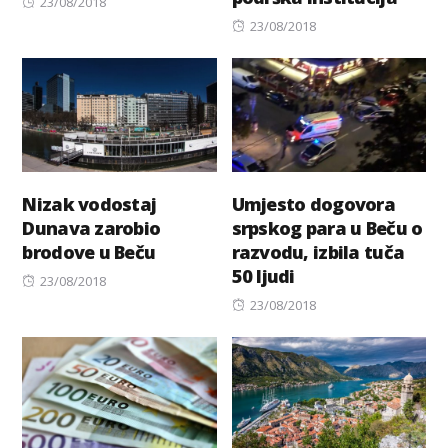
Posted
23/08/2018
on
Posted
23/08/2018
on
Nizak vodostaj
Umjesto dogovora
Dunava zarobio
srpskog para u Beču o
brodove u Beču
razvodu, izbila tuča
50 ljudi
Posted
23/08/2018
on
Posted
23/08/2018
on