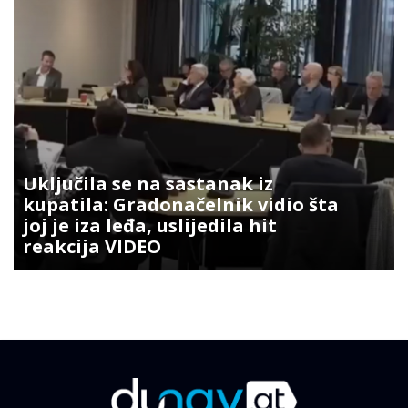
Uključila se na sastanak iz
kupatila: Gradonačelnik vidio šta
joj je iza leđa, uslijedila hit
reakcija VIDEO