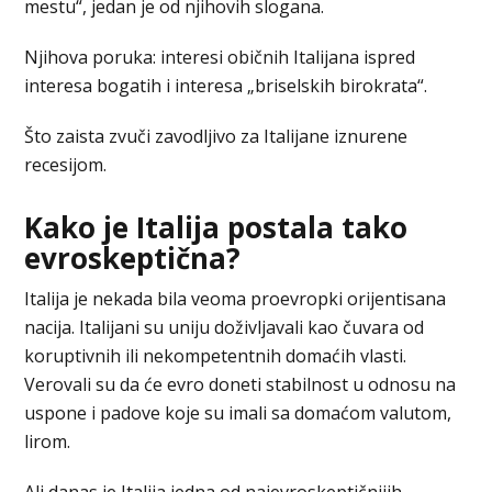
mestu“, jedan je od njihovih slogana.
Njihova poruka: interesi običnih Italijana ispred
interesa bogatih i interesa „briselskih birokrata“.
Što zaista zvuči zavodljivo za Italijane iznurene
recesijom.
Kako je Italija postala tako
evroskeptična?
Italija je nekada bila veoma proevropki orijentisana
nacija. Italijani su uniju doživljavali kao čuvara od
koruptivnih ili nekompetentnih domaćih vlasti.
Verovali su da će evro doneti stabilnost u odnosu na
uspone i padove koje su imali sa domaćom valutom,
lirom.
Ali danas je Italija jedna od najevroskeptičnijih