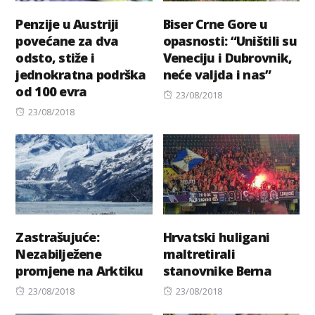
Penzije u Austriji
Biser Crne Gore u
povećane za dva
opasnosti: “Uništili su
odsto, stiže i
Veneciju i Dubrovnik,
jednokratna podrška
neće valjda i nas”
od 100 evra
Posted
23/08/2018
Posted
on
23/08/2018
on
Zastrašujuće:
Hrvatski huligani
Nezabilježene
maltretirali
promjene na Arktiku
stanovnike Berna
Posted
Posted
23/08/2018
23/08/2018
on
on