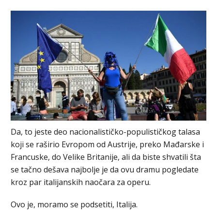
Da, to jeste deo nacionalističko-populističkog talasa
koji se raširio Evropom od Austrije, preko Mađarske i
Francuske, do Velike Britanije, ali da biste shvatili šta
se tačno dešava najbolje je da ovu dramu pogledate
kroz par italijanskih naočara za operu.
Ovo je, moramo se podsetiti, Italija.