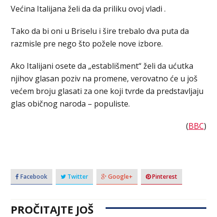
Većina Italijana želi da da priliku ovoj vladi .
Tako da bi oni u Briselu i šire trebalo dva puta da
razmisle pre nego što požele nove izbore.
Ako Italijani osete da „establišment“ želi da ućutka
njihov glasan poziv na promene, verovatno će u još
većem broju glasati za one koji tvrde da predstavljaju
glas običnog naroda – populiste.
(
BBC
)
Facebook
Twitter
Google+
Pinterest
PROČITAJTE JOŠ