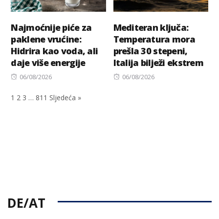
Najmoćnije piće za
Mediteran ključa:
paklene vrućine:
Temperatura mora
Hidrira kao voda, ali
prešla 30 stepeni,
daje više energije
Italija bilježi ekstrem
Posted
Posted
06/08/2026
06/08/2026
on
on
1
2
3
…
811
Sljedeća »
DE/AT