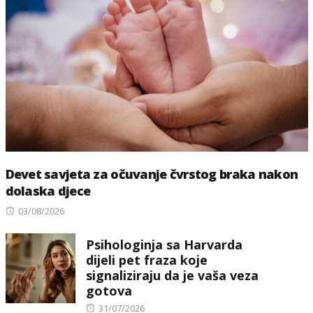
Devet savjeta za očuvanje čvrstog braka nakon
dolaska djece
Posted
03/08/2026
on
Psihologinja sa Harvarda
dijeli pet fraza koje
signaliziraju da je vaša veza
gotova
Posted
31/07/2026