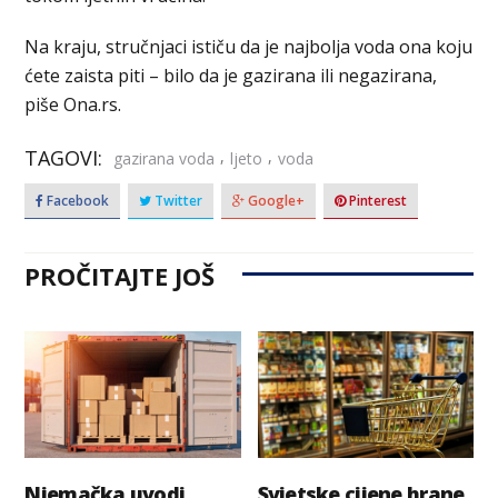
Na kraju, stručnjaci ističu da je najbolja voda ona koju
ćete zaista piti – bilo da je gazirana ili negazirana,
piše Ona.rs.
TAGOVI:
,
,
gazirana voda
ljeto
voda
Facebook
Twitter
Google+
Pinterest
PROČITAJTE JOŠ
Njemačka uvodi
Svjetske cijene hrane