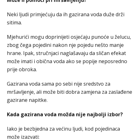
Može li pomoći pri mršavljenju?
Neki ljudi primjećuju da ih gazirana voda duže drži
sitima.
Mjehurići mogu doprinijeti osjećaju punoće u želucu,
zbog čega pojedini nakon nje pojedu nešto manje
hrane. Ipak, stručnjaci naglašavaju da sličan efekat
može imati i obična voda ako se popije neposredno
prije obroka.
Gazirana voda sama po sebi nije sredstvo za
mršavljenje, ali može biti dobra zamjena za zaslađene
gazirane napitke.
Kada gazirana voda možda nije najbolji izbor?
Iako je bezbjedna za većinu ljudi, kod pojedinaca
može izazvati: