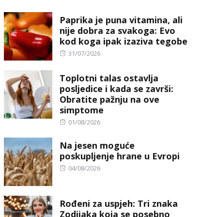
on
Paprika je puna vitamina, ali
nije dobra za svakoga: Evo
kod koga ipak izaziva tegobe
Posted
31/07/2026
on
Toplotni talas ostavlja
posljedice i kada se završi:
Obratite pažnju na ove
simptome
Posted
01/08/2026
on
Na jesen moguće
poskupljenje hrane u Evropi
Posted
04/08/2026
on
Rođeni za uspjeh: Tri znaka
Zodijaka koja se posebno