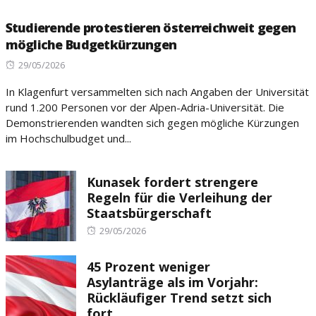
Studierende protestieren österreichweit gegen
mögliche Budgetkürzungen
Posted
29/05/2026
on
In Klagenfurt versammelten sich nach Angaben der Universität
rund 1.200 Personen vor der Alpen-Adria-Universität. Die
Demonstrierenden wandten sich gegen mögliche Kürzungen
im Hochschulbudget und...
Kunasek fordert strengere
Regeln für die Verleihung der
Staatsbürgerschaft
Posted
29/05/2026
on
45 Prozent weniger
Asylanträge als im Vorjahr:
Rückläufiger Trend setzt sich
fort