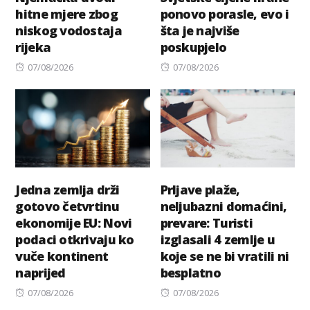
hitne mjere zbog
ponovo porasle, evo i
niskog vodostaja
šta je najviše
rijeka
poskupjelo
Posted
Posted
07/08/2026
07/08/2026
on
on
Jedna zemlja drži
Prljave plaže,
gotovo četvrtinu
neljubazni domaćini,
ekonomije EU: Novi
prevare: Turisti
podaci otkrivaju ko
izglasali 4 zemlje u
vuče kontinent
koje se ne bi vratili ni
naprijed
besplatno
Posted
Posted
07/08/2026
07/08/2026
on
on