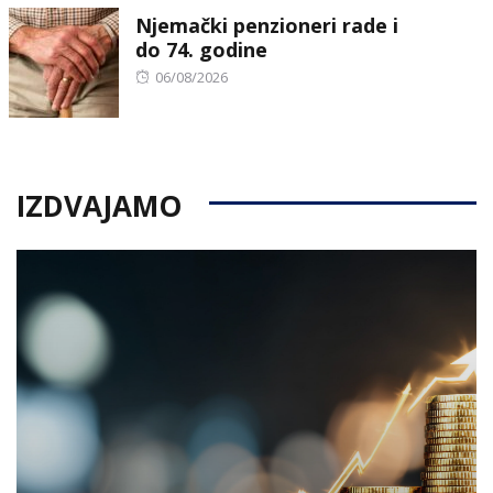
Njemački penzioneri rade i
do 74. godine
Posted
06/08/2026
on
IZDVAJAMO