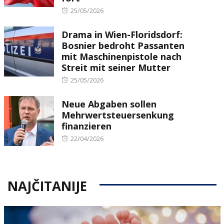
Posted
25/05/2026
on
Drama in Wien-Floridsdorf:
Bosnier bedroht Passanten
mit Maschinenpistole nach
Streit mit seiner Mutter
Posted
25/05/2026
on
Neue Abgaben sollen
Mehrwertsteuersenkung
finanzieren
Posted
22/04/2026
on
NAJČITANIJE