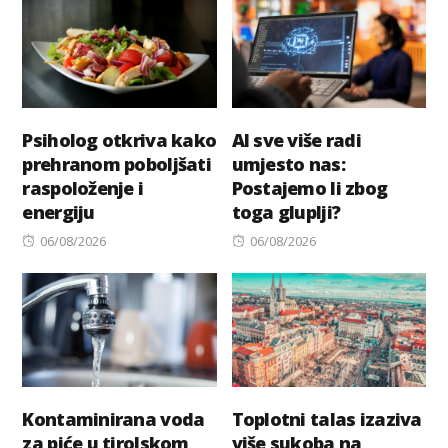
Psiholog otkriva kako
AI sve više radi
prehranom poboljšati
umjesto nas:
raspoloženje i
Postajemo li zbog
energiju
toga gluplji?
Posted
Posted
06/08/2026
06/08/2026
on
on
Kontaminirana voda
Toplotni talas izaziva
za piće u tirolskom
više sukoba na