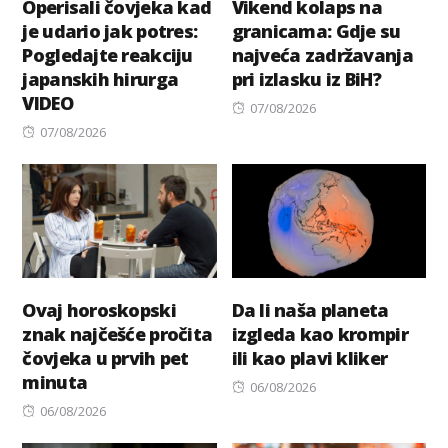
Operisali čovjeka kad
Vikend kolaps na
je udario jak potres:
granicama: Gdje su
Pogledajte reakciju
najveća zadržavanja
japanskih hirurga
pri izlasku iz BiH?
VIDEO
Posted
07/08/2026
Posted
on
07/08/2026
on
Ovaj horoskopski
Da li naša planeta
znak najčešće pročita
izgleda kao krompir
čovjeka u prvih pet
ili kao plavi kliker
minuta
Posted
06/08/2026
Posted
on
06/08/2026
on