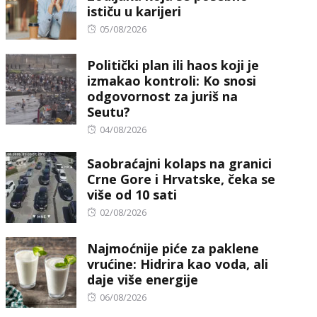
ističu u karijeri
Posted
05/08/2026
on
Politički plan ili haos koji je
izmakao kontroli: Ko snosi
odgovornost za juriš na
Seutu?
Posted
04/08/2026
on
Saobraćajni kolaps na granici
Crne Gore i Hrvatske, čeka se
više od 10 sati
Posted
02/08/2026
on
Najmoćnije piće za paklene
vrućine: Hidrira kao voda, ali
daje više energije
Posted
06/08/2026
on