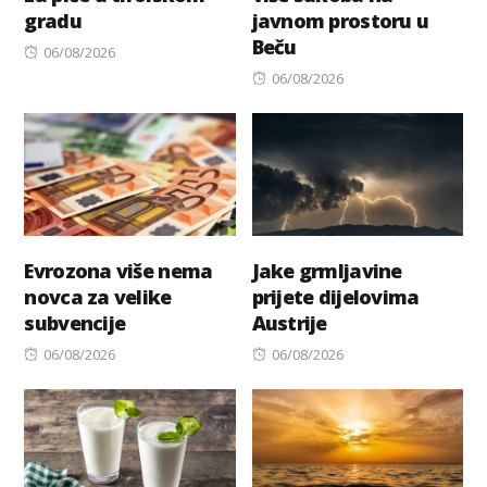
gradu
javnom prostoru u
Beču
Posted
06/08/2026
on
Posted
06/08/2026
on
Evrozona više nema
Jake grmljavine
novca za velike
prijete dijelovima
subvencije
Austrije
Posted
Posted
06/08/2026
06/08/2026
on
on