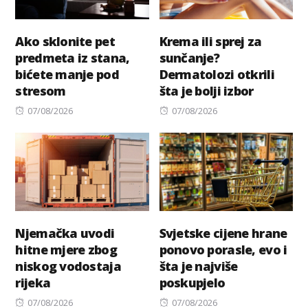
Ako sklonite pet
Krema ili sprej za
predmeta iz stana,
sunčanje?
bićete manje pod
Dermatolozi otkrili
stresom
šta je bolji izbor
Posted
Posted
07/08/2026
07/08/2026
on
on
Njemačka uvodi
Svjetske cijene hrane
hitne mjere zbog
ponovo porasle, evo i
niskog vodostaja
šta je najviše
rijeka
poskupjelo
Posted
Posted
07/08/2026
07/08/2026