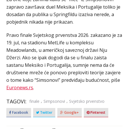
zapravo završava: duel Meksika i Portugalije toliko je
dosadan da publika u Springfildu izaziva nerede, a
pobjednik nikada nije prikazan.
Pravo finale Svjetskog prvenstva 2026. zakazano je za
19. jul, na stadionu MetLife u kompleksu
Meadowlands, u američkoj saveznoj državi Nju
Džerzi. Ako se ipak dogodi da se u finalu zaista
sastanu Meksiko i Portugalija, sumnje nema da će
društvene mreže će ponovo preploviti teorije zavjere
o tome kako “Simsonovi” predviđaju budućnost, piše
Euronews.rs
.
TAGOVI:
,
,
finale
Simpsonovi
Svjetsko prvenstvo
Facebook
Twitter
Google+
Pinterest