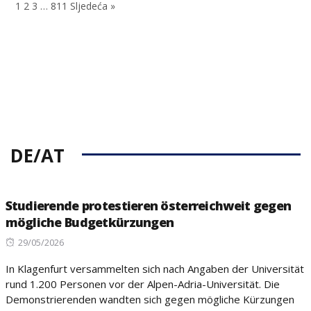
1
2
3
…
811
Sljedeća »
DE/AT
Studierende protestieren österreichweit gegen
mögliche Budgetkürzungen
Posted
29/05/2026
on
In Klagenfurt versammelten sich nach Angaben der Universität
rund 1.200 Personen vor der Alpen-Adria-Universität. Die
Demonstrierenden wandten sich gegen mögliche Kürzungen