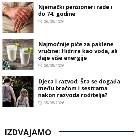
Njemački penzioneri rade i
do 74. godine
Posted
06/08/2026
on
Najmoćnije piće za paklene
vrućine: Hidrira kao voda, ali
daje više energije
Posted
06/08/2026
on
Djeca i razvod: Šta se događa
među braćom i sestrama
nakon razvoda roditelja?
Posted
05/08/2026
on
IZDVAJAMO