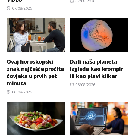
Posted
07/08/2026
Posted
on
07/08/2026
on
Ovaj horoskopski
Da li naša planeta
znak najčešće pročita
izgleda kao krompir
čovjeka u prvih pet
ili kao plavi kliker
minuta
Posted
06/08/2026
Posted
on
06/08/2026
on