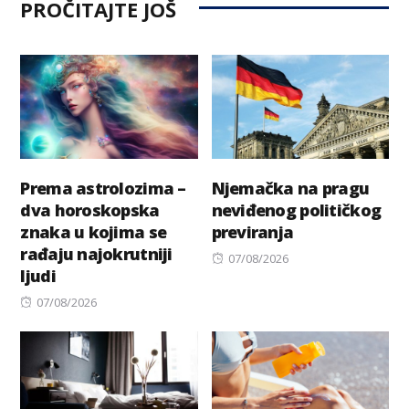
PROČITAJTE JOŠ
Prema astrolozima –
Njemačka na pragu
dva horoskopska
neviđenog političkog
znaka u kojima se
previranja
rađaju najokrutniji
Posted
07/08/2026
ljudi
on
Posted
07/08/2026
on