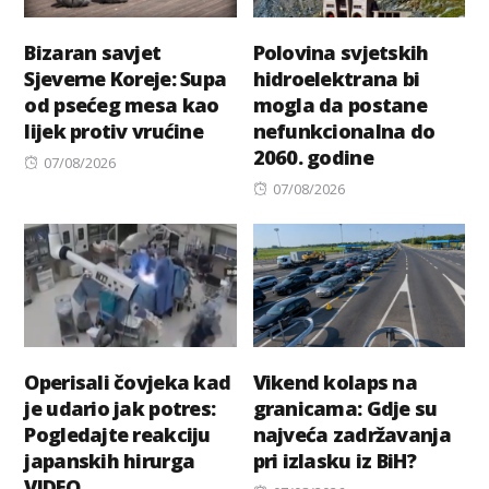
Bizaran savjet
Polovina svjetskih
Sjeverne Koreje: Supa
hidroelektrana bi
od psećeg mesa kao
mogla da postane
lijek protiv vrućine
nefunkcionalna do
2060. godine
Posted
07/08/2026
on
Posted
07/08/2026
on
Operisali čovjeka kad
Vikend kolaps na
je udario jak potres:
granicama: Gdje su
Pogledajte reakciju
najveća zadržavanja
japanskih hirurga
pri izlasku iz BiH?
VIDEO