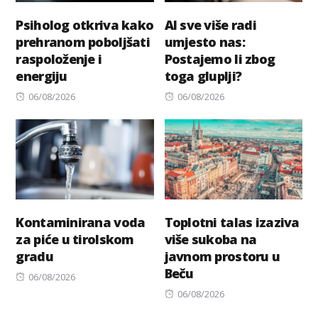
Psiholog otkriva kako
AI sve više radi
prehranom poboljšati
umjesto nas:
raspoloženje i
Postajemo li zbog
energiju
toga gluplji?
Posted
Posted
06/08/2026
06/08/2026
on
on
Kontaminirana voda
Toplotni talas izaziva
za piće u tirolskom
više sukoba na
gradu
javnom prostoru u
Beču
Posted
06/08/2026
on
Posted
06/08/2026
on