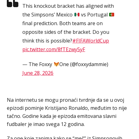
This knockout bracket has aligned with
the Simpsons’ Mexico
vs Portugal
final prediction. Both teams are on
opposite sides of the bracket. Do you
think this is possible?
#FIFAWorldCup
pic.twitter.com/8fTEzwy5yF
— The Foxxy
One (@foxxydammie)
June 28, 2026
Na internetu se mogu pronaći tvrdnje da se u ovoj
epizodi pominje Kristijano Ronaldo, međutim to nije
tačno. Godine kada je epizoda emitovana slavni
fudbaler je imao svega 12 godina.
Za one koje zanima kako se “meč” iz Simpsonovih