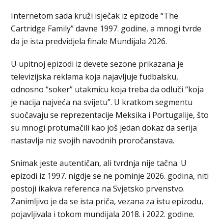
Internetom sada kruži isječak iz epizode “The
Cartridge Family” davne 1997. godine, a mnogi tvrde
da je ista predvidjela finale Mundijala 2026.
U upitnoj epizodi iz devete sezone prikazana je
televizijska reklama koja najavljuje fudbalsku,
odnosno “soker” utakmicu koja treba da odluči “koja
je nacija najveća na svijetu”. U kratkom segmentu
suočavaju se reprezentacije Meksika i Portugalije, što
su mnogi protumačili kao još jedan dokaz da serija
nastavlja niz svojih navodnih proročanstava.
Snimak jeste autentičan, ali tvrdnja nije tačna. U
epizodi iz 1997. nigdje se ne pominje 2026. godina, niti
postoji ikakva referenca na Svjetsko prvenstvo.
Zanimljivo je da se ista priča, vezana za istu epizodu,
pojavljivala i tokom mundijala 2018. i 2022. godine.