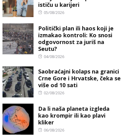
ističu u karijeri
Posted
05/08/2026
on
Politički plan ili haos koji je
izmakao kontroli: Ko snosi
odgovornost za juriš na
Seutu?
Posted
04/08/2026
on
Saobraćajni kolaps na granici
Crne Gore i Hrvatske, čeka se
više od 10 sati
Posted
02/08/2026
on
Da li naša planeta izgleda
kao krompir ili kao plavi
kliker
Posted
06/08/2026
on