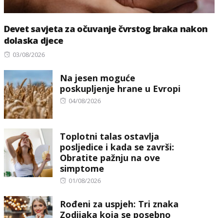
Devet savjeta za očuvanje čvrstog braka nakon
dolaska djece
Posted
03/08/2026
on
Na jesen moguće
poskupljenje hrane u Evropi
Posted
04/08/2026
on
Toplotni talas ostavlja
posljedice i kada se završi:
Obratite pažnju na ove
simptome
Posted
01/08/2026
on
Rođeni za uspjeh: Tri znaka
Zodijaka koja se posebno