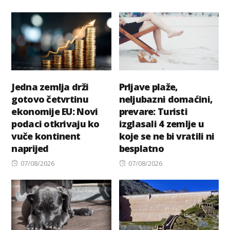
on
on
Jedna zemlja drži
Prljave plaže,
gotovo četvrtinu
neljubazni domaćini,
ekonomije EU: Novi
prevare: Turisti
podaci otkrivaju ko
izglasali 4 zemlje u
vuče kontinent
koje se ne bi vratili ni
naprijed
besplatno
Posted
Posted
07/08/2026
07/08/2026
on
on