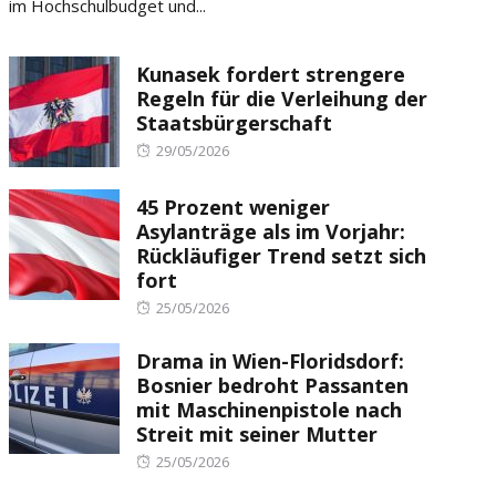
im Hochschulbudget und...
Kunasek fordert strengere
Regeln für die Verleihung der
Staatsbürgerschaft
Posted
29/05/2026
on
45 Prozent weniger
Asylanträge als im Vorjahr:
Rückläufiger Trend setzt sich
fort
Posted
25/05/2026
on
Drama in Wien-Floridsdorf:
Bosnier bedroht Passanten
mit Maschinenpistole nach
Streit mit seiner Mutter
Posted
25/05/2026
on