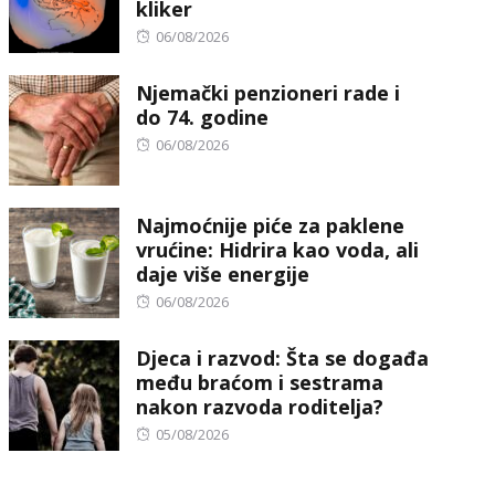
kliker
Posted
06/08/2026
on
Njemački penzioneri rade i
do 74. godine
Posted
06/08/2026
on
Najmoćnije piće za paklene
vrućine: Hidrira kao voda, ali
daje više energije
Posted
06/08/2026
on
Djeca i razvod: Šta se događa
među braćom i sestrama
nakon razvoda roditelja?
Posted
05/08/2026
on