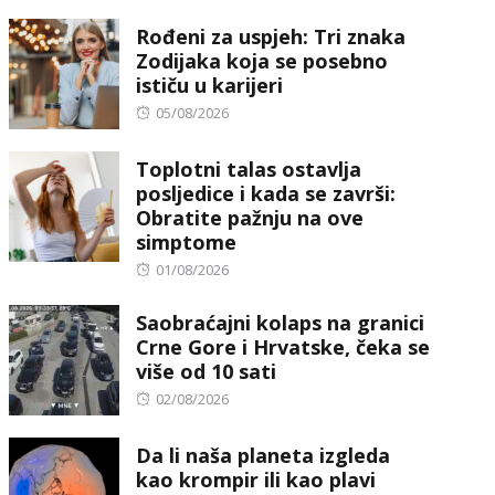
on
Rođeni za uspjeh: Tri znaka
Zodijaka koja se posebno
ističu u karijeri
Posted
05/08/2026
on
Toplotni talas ostavlja
posljedice i kada se završi:
Obratite pažnju na ove
simptome
Posted
01/08/2026
on
Saobraćajni kolaps na granici
Crne Gore i Hrvatske, čeka se
više od 10 sati
Posted
02/08/2026
on
Da li naša planeta izgleda
kao krompir ili kao plavi