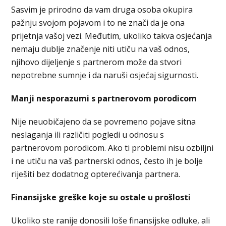
Sasvim je prirodno da vam druga osoba okupira
pažnju svojom pojavom i to ne znači da je ona
prijetnja vašoj vezi. Međutim, ukoliko takva osjećanja
nemaju dublje značenje niti utiču na vaš odnos,
njihovo dijeljenje s partnerom može da stvori
nepotrebne sumnje i da naruši osjećaj sigurnosti.
Manji nesporazumi s partnerovom porodicom
Nije neuobičajeno da se povremeno pojave sitna
neslaganja ili različiti pogledi u odnosu s
partnerovom porodicom. Ako ti problemi nisu ozbiljni
i ne utiču na vaš partnerski odnos, često ih je bolje
riješiti bez dodatnog opterećivanja partnera.
Finansijske greške koje su ostale u prošlosti
Ukoliko ste ranije donosili loše finansijske odluke, ali