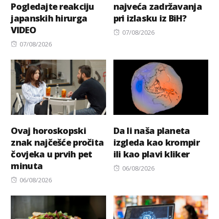
Pogledajte reakciju
najveća zadržavanja
japanskih hirurga
pri izlasku iz BiH?
VIDEO
Posted
07/08/2026
Posted
on
07/08/2026
on
Ovaj horoskopski
Da li naša planeta
znak najčešće pročita
izgleda kao krompir
čovjeka u prvih pet
ili kao plavi kliker
minuta
Posted
06/08/2026
Posted
on
06/08/2026
on