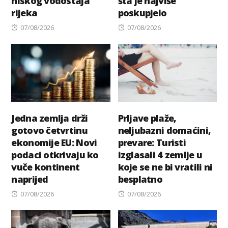
niskog vodostaja
šta je najviše
rijeka
poskupjelo
Posted
Posted
07/08/2026
07/08/2026
on
on
Jedna zemlja drži
Prljave plaže,
gotovo četvrtinu
neljubazni domaćini,
ekonomije EU: Novi
prevare: Turisti
podaci otkrivaju ko
izglasali 4 zemlje u
vuče kontinent
koje se ne bi vratili ni
naprijed
besplatno
Posted
Posted
07/08/2026
07/08/2026
on
on