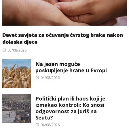
Devet savjeta za očuvanje čvrstog braka nakon
dolaska djece
Posted
03/08/2026
on
Na jesen moguće
poskupljenje hrane u Evropi
Posted
04/08/2026
on
Politički plan ili haos koji je
izmakao kontroli: Ko snosi
odgovornost za juriš na
Seutu?
Posted
04/08/2026