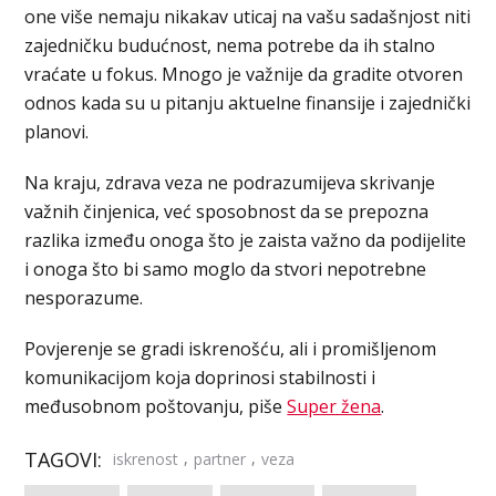
one više nemaju nikakav uticaj na vašu sadašnjost niti
zajedničku budućnost, nema potrebe da ih stalno
vraćate u fokus. Mnogo je važnije da gradite otvoren
odnos kada su u pitanju aktuelne finansije i zajednički
planovi.
Na kraju, zdrava veza ne podrazumijeva skrivanje
važnih činjenica, već sposobnost da se prepozna
razlika između onoga što je zaista važno da podijelite
i onoga što bi samo moglo da stvori nepotrebne
nesporazume.
Povjerenje se gradi iskrenošću, ali i promišljenom
komunikacijom koja doprinosi stabilnosti i
međusobnom poštovanju, piše
Super žena
.
TAGOVI:
,
,
iskrenost
partner
veza