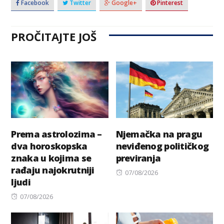
Facebook
Twitter
Google+
Pinterest
PROČITAJTE JOŠ
Prema astrolozima –
Njemačka na pragu
dva horoskopska
neviđenog političkog
znaka u kojima se
previranja
rađaju najokrutniji
Posted
07/08/2026
ljudi
on
Posted
07/08/2026
on