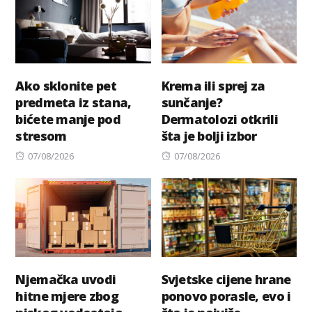
Ako sklonite pet
Krema ili sprej za
predmeta iz stana,
sunčanje?
bićete manje pod
Dermatolozi otkrili
stresom
šta je bolji izbor
Posted
Posted
07/08/2026
07/08/2026
on
on
Njemačka uvodi
Svjetske cijene hrane
hitne mjere zbog
ponovo porasle, evo i