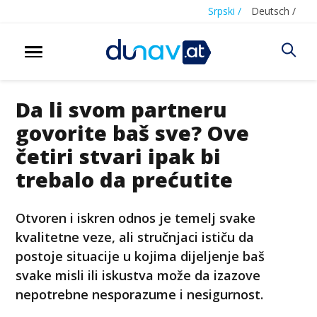
Srpski /
Deutsch /
Da li svom partneru
govorite baš sve? Ove
četiri stvari ipak bi
trebalo da prećutite
Otvoren i iskren odnos je temelj svake
kvalitetne veze, ali stručnjaci ističu da
postoje situacije u kojima dijeljenje baš
svake misli ili iskustva može da izazove
nepotrebne nesporazume i nesigurnost.