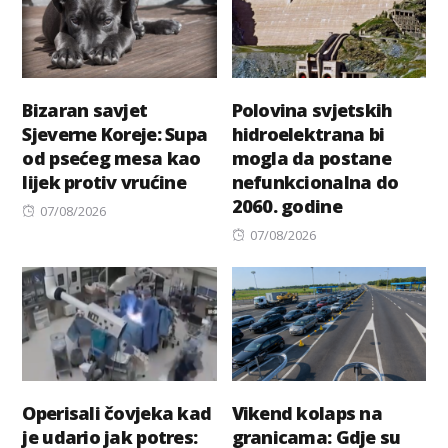
Bizaran savjet
Polovina svjetskih
Sjeverne Koreje: Supa
hidroelektrana bi
od psećeg mesa kao
mogla da postane
lijek protiv vrućine
nefunkcionalna do
2060. godine
Posted
07/08/2026
on
Posted
07/08/2026
on
Operisali čovjeka kad
Vikend kolaps na
je udario jak potres:
granicama: Gdje su