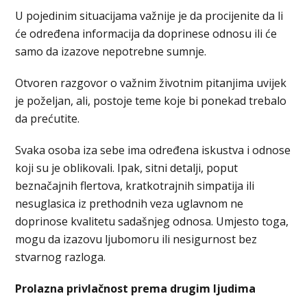
U pojedinim situacijama važnije je da procijenite da li
će određena informacija da doprinese odnosu ili će
samo da izazove nepotrebne sumnje.
Otvoren razgovor o važnim životnim pitanjima uvijek
je poželjan, ali, postoje teme koje bi ponekad trebalo
da prećutite.
Svaka osoba iza sebe ima određena iskustva i odnose
koji su je oblikovali. Ipak, sitni detalji, poput
beznačajnih flertova, kratkotrajnih simpatija ili
nesuglasica iz prethodnih veza uglavnom ne
doprinose kvalitetu sadašnjeg odnosa. Umjesto toga,
mogu da izazovu ljubomoru ili nesigurnost bez
stvarnog razloga.
Prolazna privlačnost prema drugim ljudima