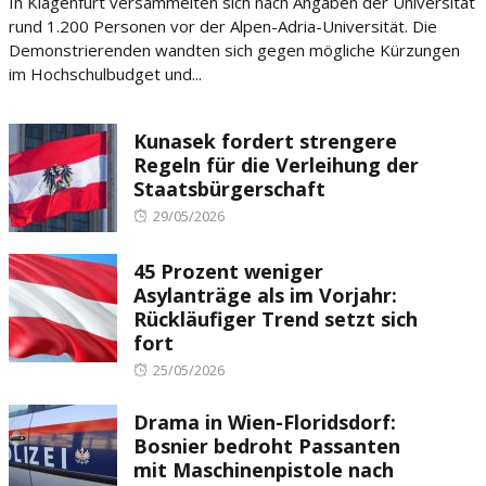
In Klagenfurt versammelten sich nach Angaben der Universität
rund 1.200 Personen vor der Alpen-Adria-Universität. Die
Demonstrierenden wandten sich gegen mögliche Kürzungen
im Hochschulbudget und...
Kunasek fordert strengere
Regeln für die Verleihung der
Staatsbürgerschaft
Posted
29/05/2026
on
45 Prozent weniger
Asylanträge als im Vorjahr:
Rückläufiger Trend setzt sich
fort
Posted
25/05/2026
on
Drama in Wien-Floridsdorf:
Bosnier bedroht Passanten
mit Maschinenpistole nach