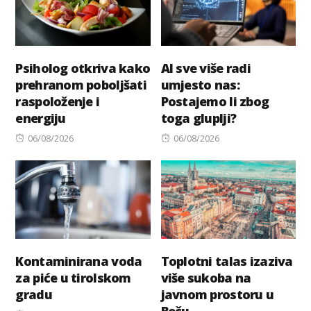
Psiholog otkriva kako
AI sve više radi
prehranom poboljšati
umjesto nas:
raspoloženje i
Postajemo li zbog
energiju
toga gluplji?
Posted
Posted
06/08/2026
06/08/2026
on
on
Kontaminirana voda
Toplotni talas izaziva
za piće u tirolskom
više sukoba na
gradu
javnom prostoru u