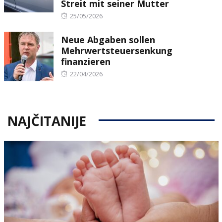
Streit mit seiner Mutter
Posted
25/05/2026
on
Neue Abgaben sollen
Mehrwertsteuersenkung
finanzieren
Posted
22/04/2026
on
NAJČITANIJE