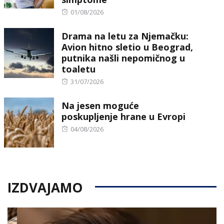
Posted
01/08/2026
on
Drama na letu za Njemačku:
Avion hitno sletio u Beograd,
putnika našli nepomičnog u
toaletu
Posted
31/07/2026
on
Na jesen moguće
poskupljenje hrane u Evropi
Posted
04/08/2026
on
IZDVAJAMO