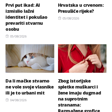
Prvi put ikad: AI
Hrvatska u crvenom:
izmislio lažni
Presušiće rijeke?
identitet i pokušao
Posted
05/08/2026
prevariti stvarnu
on
osobu
Posted
05/08/2026
on
Da li mačke stvarno
Zbog istorijske
ne vole svoje vlasnike
spletke muškarci i
ili je to urbani mit
žene imaju dugmad
na suprotnim
Posted
04/08/2026
stranama:
on
Razmažene grofice