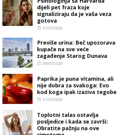
Psihologinja sa Harvarda
dijeli pet fraza koje
signaliziraju da je vaša veza
gotova
Posted
31/07/2026
on
Previše urina: Beč upozorava
kupače na sve veće
zagađenje Starog Dunava
Posted
30/07/2026
on
Paprika je puna vitamina, ali
nije dobra za svakoga: Evo
kod koga ipak izaziva tegobe
Posted
31/07/2026
on
Toplotni talas ostavlja
posljedice i kada se završi:
Obratite pažnju na ove
simptome