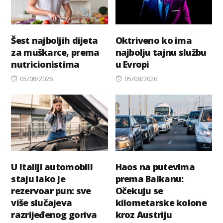
Šest najboljih dijeta
Oktriveno ko ima
za muškarce, prema
najbolju tajnu službu
nutricionistima
u Evropi
Posted
Posted
05/08/2026
05/08/2026
on
on
U Italiji automobili
Haos na putevima
staju iako je
prema Balkanu:
rezervoar pun: sve
Očekuju se
više slučajeva
kilometarske kolone
razrijeđenog goriva
kroz Austriju