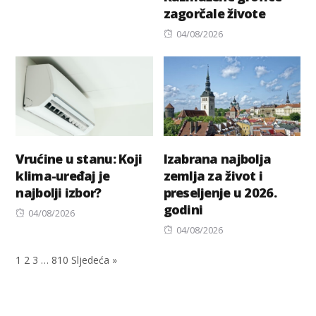
zagorčale živote
Posted
04/08/2026
on
Vrućine u stanu: Koji
Izabrana najbolja
klima-uređaj je
zemlja za život i
najbolji izbor?
preseljenje u 2026.
godini
Posted
04/08/2026
on
Posted
04/08/2026
on
1
2
3
…
810
Sljedeća »