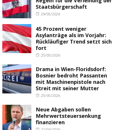
Regeln für die Verleihung der
Staatsbürgerschaft
Posted
29/05/2026
on
45 Prozent weniger
Asylanträge als im Vorjahr:
Rückläufiger Trend setzt sich
fort
Posted
25/05/2026
on
Drama in Wien-Floridsdorf:
Bosnier bedroht Passanten
mit Maschinenpistole nach
Streit mit seiner Mutter
Posted
25/05/2026
on
Neue Abgaben sollen
Mehrwertsteuersenkung
finanzieren
Posted
22/04/2026