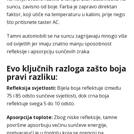
suncu, zavisno od boje. Farba je zapravo direktan
faktor, koji utiče na temperaturu u kabini, prije nego
što pritisnete taster AC.
Tamni automobili se na suncu zagrijavaju mnogo više
od svijetlih jer imaju znatno manju sposobnost
refleksije i apsorpciju sunčevih zraka.
Evo ključnih razloga zašto boja
pravi razliku:
Refleksija svjetlosti:
Bijela boja reflektuje između
75 i 85 odsto sunčeve svjetlosti, dok crna boja
reflektuje svega 5 do 10 odsto.
Apsorpcija toplote:
Zbog niske refleksije, tamne
površine apsorbuju većinu sunčeve energije,
pretvarajući je u toplotu koja se prenosi na