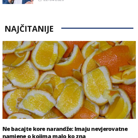
on
NAJČITANIJE
Ne bacajte kore narandže: Imaju nevjerovatne
namjene o kojima malo ko zna