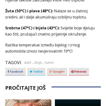
Žuta (50°C) i plava (48°C):
Nalaze se u zlatnoj
sredini, ali i dalje akumuliraju ozbiljnu toplotu.
Srebrna (47°C) i bijela (43°C):
Svijetle boje djeluju
kao štit, pružajući znatno prijatnije okruženje.
Razlika temperatue između bijelog i crnog
automobila iznosi nevjerovatnih 19°C!
TAGOVI:
,
,
auto
boja
sunce
Facebook
Twitter
Google+
Pinterest
PROČITAJTE JOŠ