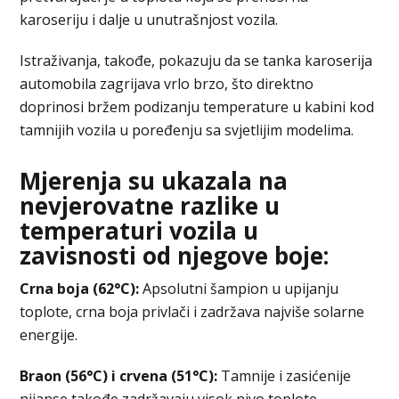
karoseriju i dalje u unutrašnjost vozila.
Istraživanja, takođe, pokazuju da se tanka karoserija
automobila zagrijava vrlo brzo, što direktno
doprinosi bržem podizanju temperature u kabini kod
tamnijih vozila u poređenju sa svjetlijim modelima.
Mjerenja su ukazala na
nevjerovatne razlike u
temperaturi vozila u
zavisnosti od njegove boje:
Crna boja (62°C):
Apsolutni šampion u upijanju
toplote, crna boja privlači i zadržava najviše solarne
energije.
Braon (56°C) i crvena (51°C):
Tamnije i zasićenije
nijanse takođe zadržavaju visok nivo toplote.