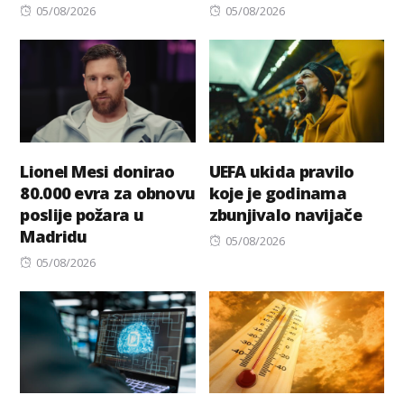
Posted
Posted
05/08/2026
05/08/2026
on
on
Lionel Mesi donirao
UEFA ukida pravilo
80.000 evra za obnovu
koje je godinama
poslije požara u
zbunjivalo navijače
Madridu
Posted
05/08/2026
Posted
on
05/08/2026
on