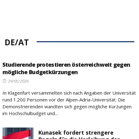
DE/AT
Studierende protestieren österreichweit gegen
mögliche Budgetkürzungen
Posted
29/05/2026
on
In Klagenfurt versammelten sich nach Angaben der Universität
rund 1.200 Personen vor der Alpen-Adria-Universität. Die
Demonstrierenden wandten sich gegen mögliche Kürzungen
im Hochschulbudget und...
Kunasek fordert strengere