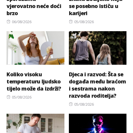
vjerovatno neće doći
se posebno ističu u
brzo
karijeri
Posted
Posted
06/08/2026
05/08/2026
on
on
Koliko visoku
Djeca i razvod: Šta se
temperaturu ljudsko
događa među braćom
tijelo može da izdrži?
i sestrama nakon
razvoda roditelja?
Posted
05/08/2026
on
Posted
05/08/2026
on