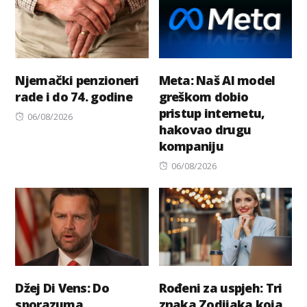
Njemački penzioneri
Meta: Naš AI model
rade i do 74. godine
greškom dobio
pristup internetu,
Posted
06/08/2026
hakovao drugu
on
kompaniju
Posted
06/08/2026
on
Džej Di Vens: Do
Rođeni za uspjeh: Tri
sporazuma
znaka Zodijaka koja