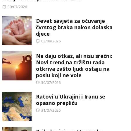
Posted
30/07/2026
on
Devet savjeta za očuvanje
čvrstog braka nakon dolaska
djece
Posted
03/08/2026
on
Ne daju otkaz, ali nisu srećni:
Novi trend na tržištu rada
otkriva zašto ljudi ostaju na
poslu koji ne vole
Posted
30/07/2026
on
Ratovi u Ukrajini i Iranu se
opasno prepliću
Posted
31/07/2026
on