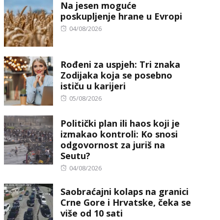
Na jesen moguće
poskupljenje hrane u Evropi
Posted
04/08/2026
on
Rođeni za uspjeh: Tri znaka
Zodijaka koja se posebno
ističu u karijeri
Posted
05/08/2026
on
Politički plan ili haos koji je
izmakao kontroli: Ko snosi
odgovornost za juriš na
Seutu?
Posted
04/08/2026
on
Saobraćajni kolaps na granici
Crne Gore i Hrvatske, čeka se
više od 10 sati