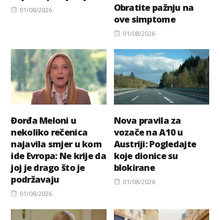
Obratite pažnju na
Posted
01/08/2026
ove simptome
on
Posted
01/08/2026
on
Đorđa Meloni u
Nova pravila za
nekoliko rečenica
vozače na A10 u
najavila smjer u kom
Austriji: Pogledajte
ide Evropa: Ne krije da
koje dionice su
joj je drago što je
blokirane
podržavaju
Posted
01/08/2026
Posted
on
01/08/2026
on