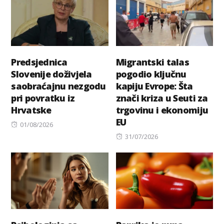
Predsjednica
Migrantski talas
Slovenije doživjela
pogodio ključnu
saobraćajnu nezgodu
kapiju Evrope: Šta
pri povratku iz
znači kriza u Seuti za
Hrvatske
trgovinu i ekonomiju
EU
Posted
01/08/2026
on
Posted
31/07/2026
on