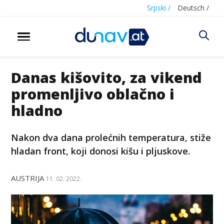
Srpski /
Deutsch /
Danas kišovito, za vikend
promenljivo oblačno i
hladno
Nakon dva dana prolećnih temperatura, stiže
hladan front, koji donosi kišu i pljuskove.
AUSTRIJA
11. 02. 2022.