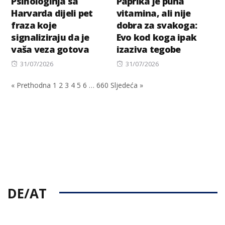
Psihologinja sa
Paprika je puna
Harvarda dijeli pet
vitamina, ali nije
fraza koje
dobra za svakoga:
signaliziraju da je
Evo kod koga ipak
vaša veza gotova
izaziva tegobe
Posted
Posted
31/07/2026
31/07/2026
on
on
« Prethodna
1
2
3
4
5
6
…
660
Sljedeća »
DE/AT