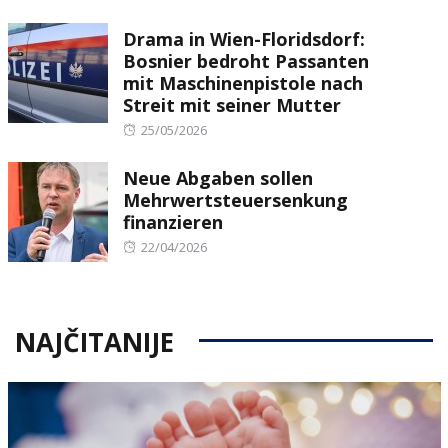
on
Drama in Wien-Floridsdorf:
Bosnier bedroht Passanten
mit Maschinenpistole nach
Streit mit seiner Mutter
Posted
25/05/2026
on
Neue Abgaben sollen
Mehrwertsteuersenkung
finanzieren
Posted
22/04/2026
on
NAJČITANIJE