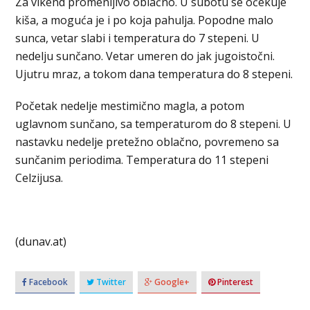
Za vikend promenljivo oblačno. U subotu se očekuje
kiša, a moguća je i po koja pahulja. Popodne malo
sunca, vetar slabi i temperatura do 7 stepeni. U
nedelju sunčano. Vetar umeren do jak jugoistočni.
Ujutru mraz, a tokom dana temperatura do 8 stepeni.
Početak nedelje mestimično magla, a potom
uglavnom sunčano, sa temperaturom do 8 stepeni. U
nastavku nedelje pretežno oblačno, povremeno sa
sunčanim periodima. Temperatura do 11 stepeni
Celzijusa.
(dunav.at)
Facebook
Twitter
Google+
Pinterest