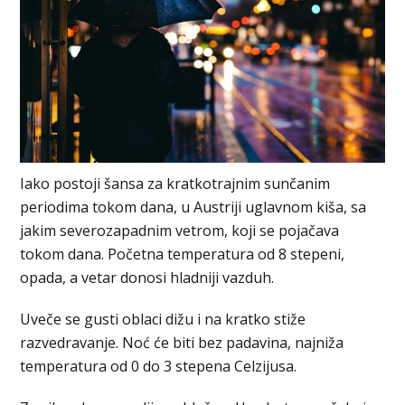
Iako postoji šansa za kratkotrajnim sunčanim
periodima tokom dana, u Austriji uglavnom kiša, sa
jakim severozapadnim vetrom, koji se pojačava
tokom dana. Početna temperatura od 8 stepeni,
opada, a vetar donosi hladniji vazduh.
Uveče se gusti oblaci dižu i na kratko stiže
razvedravanje. Noć će biti bez padavina, najniža
temperatura od 0 do 3 stepena Celzijusa.