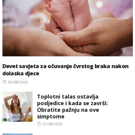
Devet savjeta za očuvanje čvrstog braka nakon
dolaska djece
Posted
03/08/2026
on
Toplotni talas ostavlja
posljedice i kada se završi:
Obratite pažnju na ove
simptome
Posted
01/08/2026
on