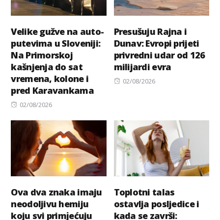
Velike gužve na auto-
Presušuju Rajna i
putevima u Sloveniji:
Dunav: Evropi prijeti
Na Primorskoj
privredni udar od 126
kašnjenja do sat
milijardi evra
vremena, kolone i
Posted
02/08/2026
pred Karavankama
on
Posted
02/08/2026
on
Ova dva znaka imaju
Toplotni talas
neodoljivu hemiju
ostavlja posljedice i
koju svi primјećuju
kada se završi: