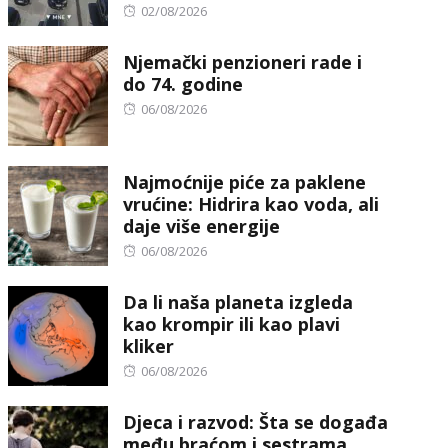
Posted
02/08/2026
on
Njemački penzioneri rade i
do 74. godine
Posted
06/08/2026
on
Najmoćnije piće za paklene
vrućine: Hidrira kao voda, ali
daje više energije
Posted
06/08/2026
on
Da li naša planeta izgleda
kao krompir ili kao plavi
kliker
Posted
06/08/2026
on
Djeca i razvod: Šta se događa
među braćom i sestrama