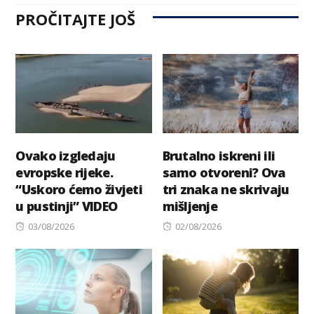
PROČITAJTE JOŠ
Ovako izgledaju
Brutalno iskreni ili
evropske rijeke.
samo otvoreni? Ova
“Uskoro ćemo živjeti
tri znaka ne skrivaju
u pustinji” VIDEO
mišljenje
Posted
Posted
03/08/2026
02/08/2026
on
on