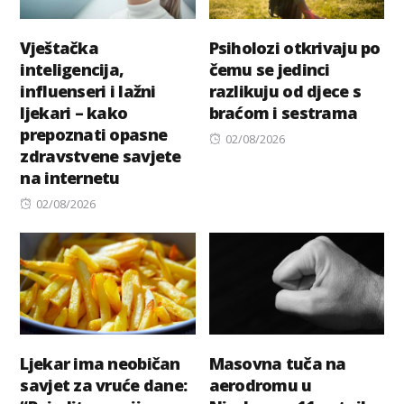
Vještačka
Psiholozi otkrivaju po
inteligencija,
čemu se jedinci
influenseri i lažni
razlikuju od djece s
ljekari – kako
braćom i sestrama
prepoznati opasne
Posted
02/08/2026
zdravstvene savjete
on
na internetu
Posted
02/08/2026
on
Ljekar ima neobičan
Masovna tuča na
savjet za vruće dane:
aerodromu u