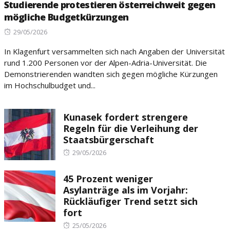
Studierende protestieren österreichweit gegen
mögliche Budgetkürzungen
Posted
29/05/2026
on
In Klagenfurt versammelten sich nach Angaben der Universität
rund 1.200 Personen vor der Alpen-Adria-Universität. Die
Demonstrierenden wandten sich gegen mögliche Kürzungen
im Hochschulbudget und...
Kunasek fordert strengere
Regeln für die Verleihung der
Staatsbürgerschaft
Posted
29/05/2026
on
45 Prozent weniger
Asylanträge als im Vorjahr:
Rückläufiger Trend setzt sich
fort
Posted
25/05/2026