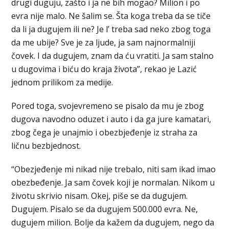
drugi duguju, zašto i ja ne bih mogao? Milion i po
evra nije malo. Ne šalim se. Šta koga treba da se tiče
da li ja dugujem ili ne? Je l’ treba sad neko zbog toga
da me ubije? Sve je za ljude, ja sam najnormalniji
čovek. I da dugujem, znam da ću vratiti. Ja sam stalno
u dugovima i biću do kraja života”, rekao je Lazić
jednom prilikom za medije.
Pored toga, svojevremeno se pisalo da mu je zbog
dugova navodno oduzet i auto i da ga jure kamatari,
zbog čega je unajmio i obezbjeđenje iz straha za
ličnu bezbjednost.
“Obezjeđenje mi nikad nije trebalo, niti sam ikad imao
obezbeđenje. Ja sam čovek koji je normalan. Nikom u
životu skrivio nisam. Okej, piše se da dugujem.
Dugujem. Pisalo se da dugujem 500.000 evra. Ne,
dugujem milion. Bolje da kažem da dugujem, nego da