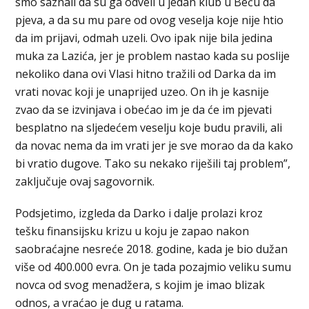
smo saznali da su ga odveli u jedan klub u Beču da
pjeva, a da su mu pare od ovog veselja koje nije htio
da im prijavi, odmah uzeli. Ovo ipak nije bila jedina
muka za Lazića, jer je problem nastao kada su poslije
nekoliko dana ovi Vlasi hitno tražili od Darka da im
vrati novac koji je unaprijed uzeo. On ih je kasnije
zvao da se izvinjava i obećao im je da će im pjevati
besplatno na sljedećem veselju koje budu pravili, ali
da novac nema da im vrati jer je sve morao da da kako
bi vratio dugove. Tako su nekako riješili taj problem”,
zaključuje ovaj sagovornik.
Podsjetimo, izgleda da Darko i dalje prolazi kroz
tešku finansijsku krizu u koju je zapao nakon
saobraćajne nesreće 2018. godine, kada je bio dužan
više od 400.000 evra. On je tada pozajmio veliku sumu
novca od svog menadžera, s kojim je imao blizak
odnos, a vraćao je dug u ratama.