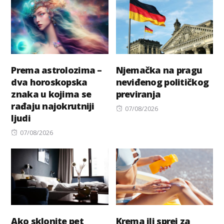
Prema astrolozima –
Njemačka na pragu
dva horoskopska
neviđenog političkog
znaka u kojima se
previranja
rađaju najokrutniji
Posted
07/08/2026
ljudi
on
Posted
07/08/2026
on
Ako sklonite pet
Krema ili sprej za