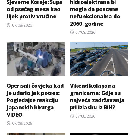
Sjeverne Koreje: Supa
hidroelektrana bi
od psećeg mesa kao
mogla da postane
lijek protiv vrućine
nefunkcionalna do
2060. godine
Posted
07/08/2026
on
Posted
07/08/2026
on
Operisali čovjeka kad
Vikend kolaps na
je udario jak potres:
granicama: Gdje su
Pogledajte reakciju
najveća zadržavanja
japanskih hirurga
pri izlasku iz BiH?
VIDEO
Posted
07/08/2026
Posted
on
07/08/2026
on