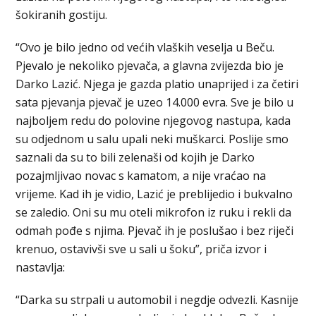
šokiranih gostiju.
“Ovo je bilo jedno od većih vlaških veselja u Beču.
Pjevalo je nekoliko pjevača, a glavna zvijezda bio je
Darko Lazić. Njega je gazda platio unaprijed i za četiri
sata pjevanja pjevač je uzeo 14.000 evra. Sve je bilo u
najboljem redu do polovine njegovog nastupa, kada
su odjednom u salu upali neki muškarci. Poslije smo
saznali da su to bili zelenaši od kojih je Darko
pozajmljivao novac s kamatom, a nije vraćao na
vrijeme. Kad ih je vidio, Lazić je preblijedio i bukvalno
se zaledio. Oni su mu oteli mikrofon iz ruku i rekli da
odmah pođe s njima. Pjevač ih je poslušao i bez riječi
krenuo, ostavivši sve u sali u šoku”, priča izvor i
nastavlja:
“Darka su strpali u automobil i negdje odvezli. Kasnije