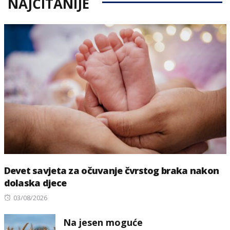
NAJČITANIJE
Devet savjeta za očuvanje čvrstog braka nakon
dolaska djece
Posted
03/08/2026
on
Na jesen moguće