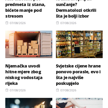
predmeta iz stana,
sunčanje?
bićete manje pod
Dermatolozi otkrili
stresom
šta je bolji izbor
Posted
Posted
07/08/2026
07/08/2026
on
on
Njemačka uvodi
Svjetske cijene hrane
hitne mjere zbog
ponovo porasle, evo i
niskog vodostaja
šta je najviše
rijeka
poskupjelo
Posted
Posted
07/08/2026
07/08/2026
on
on