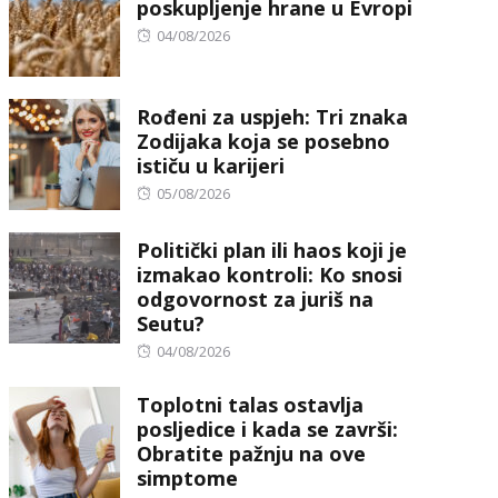
poskupljenje hrane u Evropi
Posted
04/08/2026
on
Rođeni za uspjeh: Tri znaka
Zodijaka koja se posebno
ističu u karijeri
Posted
05/08/2026
on
Politički plan ili haos koji je
izmakao kontroli: Ko snosi
odgovornost za juriš na
Seutu?
Posted
04/08/2026
on
Toplotni talas ostavlja
posljedice i kada se završi:
Obratite pažnju na ove
simptome