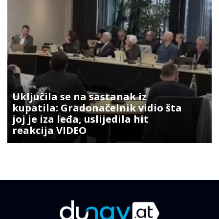
Uključila se na sastanak iz
kupatila: Gradonačelnik vidio šta
joj je iza leđa, uslijedila hit
reakcija VIDEO