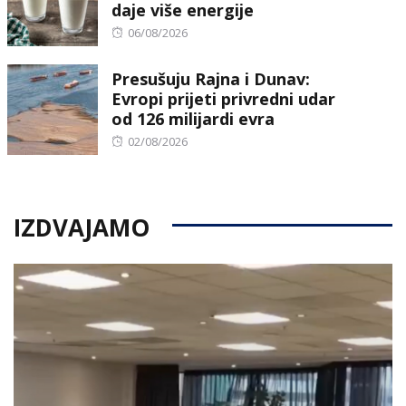
daje više energije
Posted
06/08/2026
on
Presušuju Rajna i Dunav:
Evropi prijeti privredni udar
od 126 milijardi evra
Posted
02/08/2026
on
IZDVAJAMO