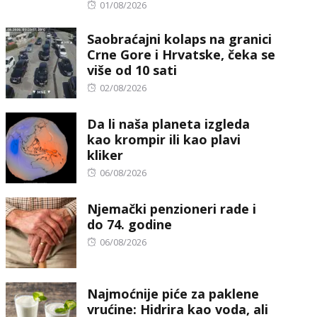
Posted
01/08/2026
on
Saobraćajni kolaps na granici
Crne Gore i Hrvatske, čeka se
više od 10 sati
Posted
02/08/2026
on
Da li naša planeta izgleda
kao krompir ili kao plavi
kliker
Posted
06/08/2026
on
Njemački penzioneri rade i
do 74. godine
Posted
06/08/2026
on
Najmoćnije piće za paklene
vrućine: Hidrira kao voda, ali