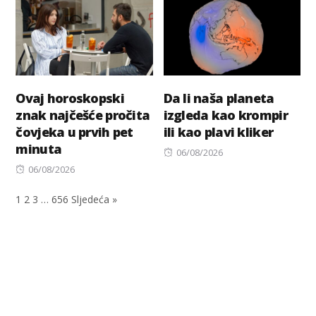
Ovaj horoskopski
Da li naša planeta
znak najčešće pročita
izgleda kao krompir
čovjeka u prvih pet
ili kao plavi kliker
minuta
Posted
06/08/2026
Posted
on
06/08/2026
on
1
2
3
…
656
Sljedeća »