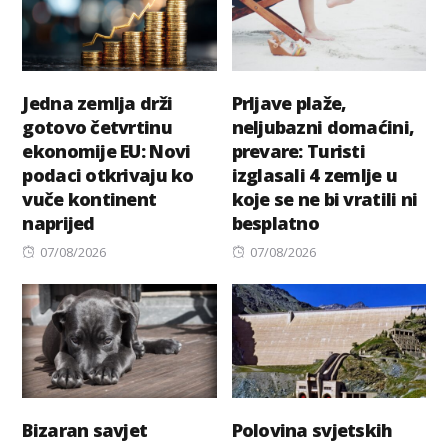
Jedna zemlja drži
Prljave plaže,
gotovo četvrtinu
neljubazni domaćini,
ekonomije EU: Novi
prevare: Turisti
podaci otkrivaju ko
izglasali 4 zemlje u
vuče kontinent
koje se ne bi vratili ni
naprijed
besplatno
Posted
Posted
07/08/2026
07/08/2026
on
on
Bizaran savjet
Polovina svjetskih