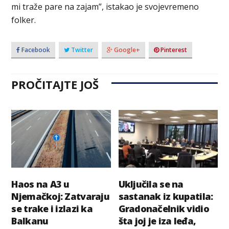
mi traže pare na zajam”, istakao je svojevremeno
folker.
Facebook
Twitter
Google+
Pinterest
PROČITAJTE JOŠ
Haos na A3 u
Uključila se na
Njemačkoj: Zatvaraju
sastanak iz kupatila:
se trake i izlazi ka
Gradonačelnik vidio
Balkanu
šta joj je iza leđa,