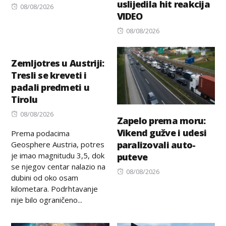
uslijedila hit reakcija
Posted
08/08/2026
VIDEO
on
Posted
08/08/2026
on
Zemljotres u Austriji:
Tresli se kreveti i
padali predmeti u
Tirolu
Posted
08/08/2026
Zapelo prema moru:
on
Vikend gužve i udesi
Prema podacima
paralizovali auto-
Geosphere Austria, potres
je imao magnitudu 3,5, dok
puteve
se njegov centar nalazio na
Posted
08/08/2026
dubini od oko osam
on
kilometara. Podrhtavanje
nije bilo ograničeno...