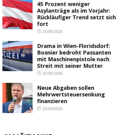
45 Prozent weniger
Asylanträge als im Vorjahr:
Rückläufiger Trend setzt sich
fort
Posted
25/05/2026
on
Drama in Wien-Floridsdorf:
Bosnier bedroht Passanten
mit Maschinenpistole nach
Streit mit seiner Mutter
Posted
25/05/2026
on
Neue Abgaben sollen
Mehrwertsteuersenkung
finanzieren
Posted
22/04/2026
on