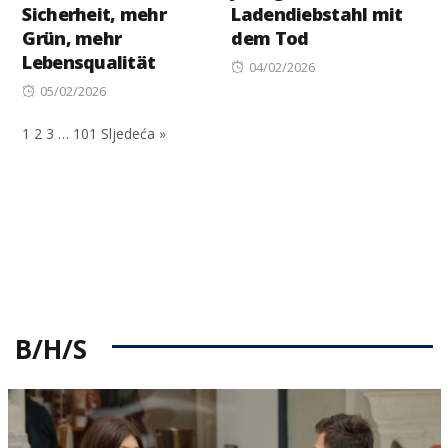
Sicherheit, mehr
Ladendiebstahl mit
Grün, mehr
dem Tod
Lebensqualität
Posted
04/02/2026
Posted
on
05/02/2026
on
1
2
3
…
101
Sljedeća »
B/H/S