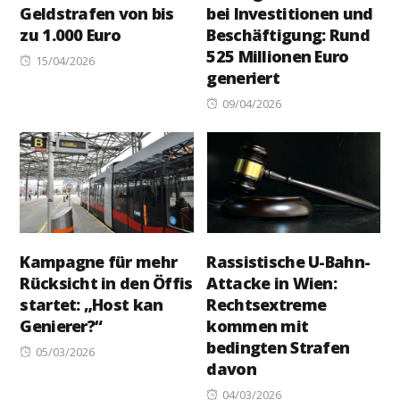
Geldstrafen von bis
bei Investitionen und
zu 1.000 Euro
Beschäftigung: Rund
525 Millionen Euro
Posted
15/04/2026
generiert
on
Posted
09/04/2026
on
Kampagne für mehr
Rassistische U-Bahn-
Rücksicht in den Öffis
Attacke in Wien:
startet: „Host kan
Rechtsextreme
Genierer?“
kommen mit
bedingten Strafen
Posted
05/03/2026
davon
on
Posted
04/03/2026