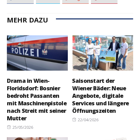
MEHR DAZU
Drama in Wien-
Saisonstart der
Floridsdorf: Bosnier
Wiener Bäder: Neue
bedroht Passanten
Angebote, digitale
mit Maschinenpistole
Services und längere
nach Streit mit seiner
Öffnungszeiten
Mutter
Posted
22/04/2026
Posted
on
25/05/2026
on