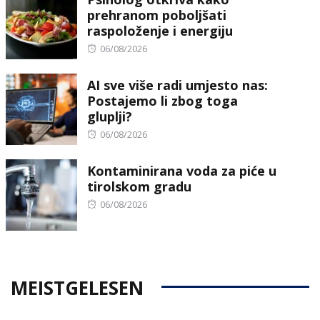
prehranom poboljšati
raspoloženje i energiju
Posted
06/08/2026
on
AI sve više radi umjesto nas:
Postajemo li zbog toga
gluplji?
Posted
06/08/2026
on
Kontaminirana voda za piće u
tirolskom gradu
Posted
06/08/2026
on
MEISTGELESEN