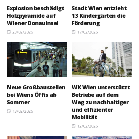
Explosion beschädigt
Stadt Wien entzieht
Holzpyramide auf
13 Kindergärten die
Wiener Donauinsel
Förderung
Posted
Posted
23/02/2026
17/02/2026
on
on
Neue Großbaustellen
WK Wien unterstützt
bei Wiens Öffis ab
Betriebe auf dem
Sommer
Weg zu nachhaltiger
und effizienter
Posted
13/02/2026
Mobilität
on
Posted
12/02/2026
on