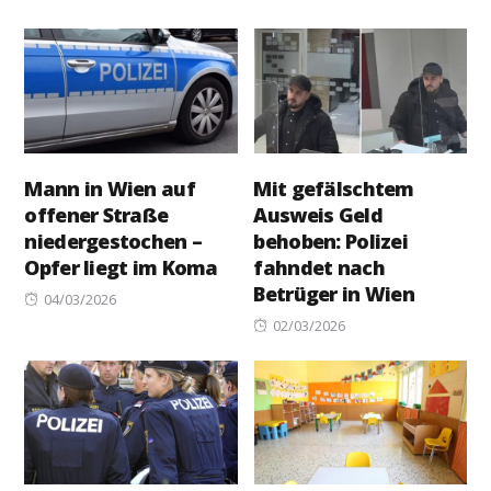
on
Mann in Wien auf
Mit gefälschtem
offener Straße
Ausweis Geld
niedergestochen –
behoben: Polizei
Opfer liegt im Koma
fahndet nach
Betrüger in Wien
Posted
04/03/2026
on
Posted
02/03/2026
on