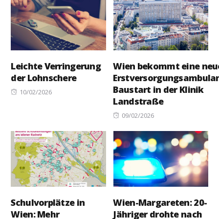
Leichte Verringerung
Wien bekommt eine neu
der Lohnschere
Erstversorgungsambulan
Baustart in der Klinik
Posted
10/02/2026
Landstraße
on
Posted
09/02/2026
on
Schulvorplätze in
Wien-Margareten: 20-
Wien: Mehr
Jähriger drohte nach