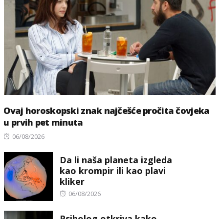
Ovaj horoskopski znak najčešće pročita čovjeka
u prvih pet minuta
Posted
06/08/2026
on
Da li naša planeta izgleda
kao krompir ili kao plavi
kliker
Posted
06/08/2026
on
Psiholog otkriva kako