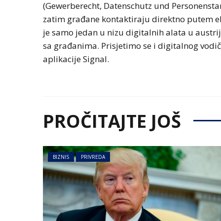
(Gewerberecht, Datenschutz und Personensta
zatim građane kontaktiraju direktno putem ele
je samo jedan u nizu digitalnih alata u austrij
sa građanima. Prisjetimo se i digitalnog vodi
aplikacije Signal.
PROČITAJTE JOŠ
BIZNIS
PRIVREDA