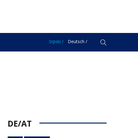
Srpski /
Deutsch /
DE/AT