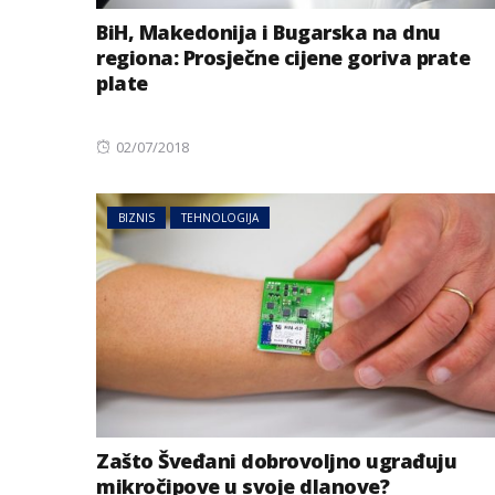
BiH, Makedonija i Bugarska na dnu
regiona: Prosječne cijene goriva prate
plate
Posted
02/07/2018
on
BIZNIS
TEHNOLOGIJA
Zašto Šveđani dobrovoljno ugrađuju
mikročipove u svoje dlanove?