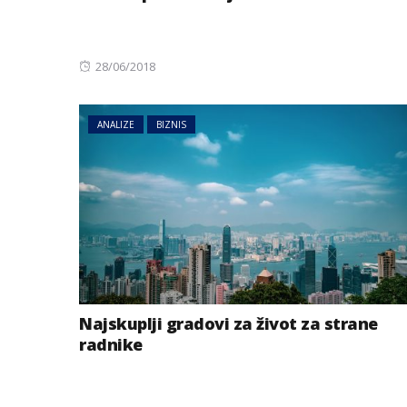
Posted
28/06/2018
on
ANALIZE
BIZNIS
Najskuplji gradovi za život za strane
radnike