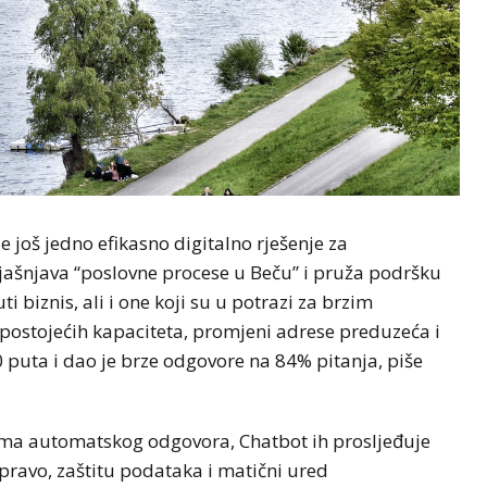
još jedno efikasno digitalno rješenje za
ašnjava “poslovne procese u Beču” i pruža podršku
i biznis, ali i one koji su u potrazi za brzim
postojećih kapaciteta, promjeni adrese preduzeća i
0 puta i dao je brze odgovore na 84% pitanja, piše
ema automatskog odgovora, Chatbot ih prosljeđuje
pravo, zaštitu podataka i matični ured