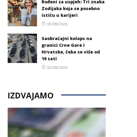
Rođeni za uspjeh: Tri znaka
Zodijaka koja se posebno
ističu u karijeri
Posted
05/08/2026
on
Saobraćajni kolaps na
granici Crne Gore i
Hrvatske, čeka se više od
10 sati
Posted
02/08/2026
on
IZDVAJAMO