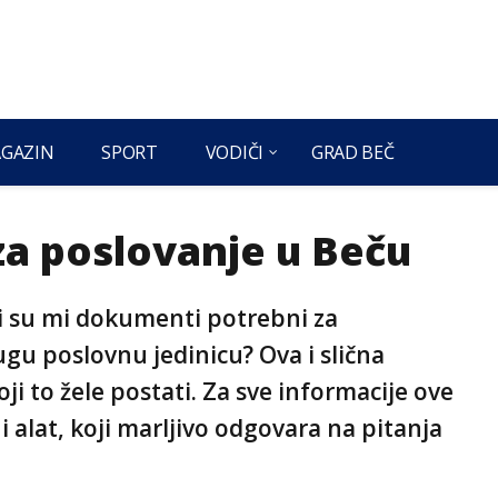
GAZIN
SPORT
VODIČI
GRAD BEČ
 za poslovanje u Beču
ji su mi dokumenti potrebni za
ugu poslovnu jedinicu? Ova i slična
ji to žele postati. Za sve informacije ove
i alat, koji marljivo odgovara na pitanja