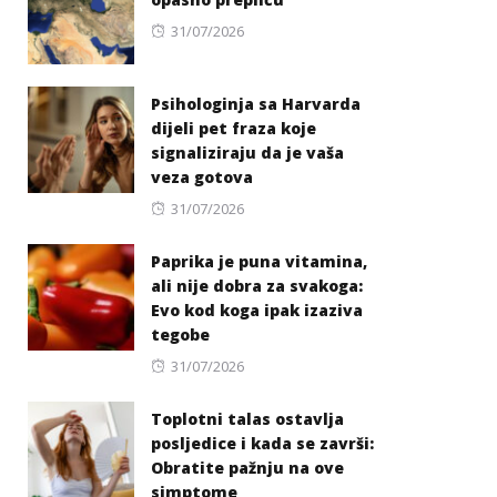
Posted
31/07/2026
on
Psihologinja sa Harvarda
dijeli pet fraza koje
signaliziraju da je vaša
veza gotova
Posted
31/07/2026
on
Paprika je puna vitamina,
ali nije dobra za svakoga:
Evo kod koga ipak izaziva
tegobe
Posted
31/07/2026
on
Toplotni talas ostavlja
posljedice i kada se završi:
Obratite pažnju na ove
simptome