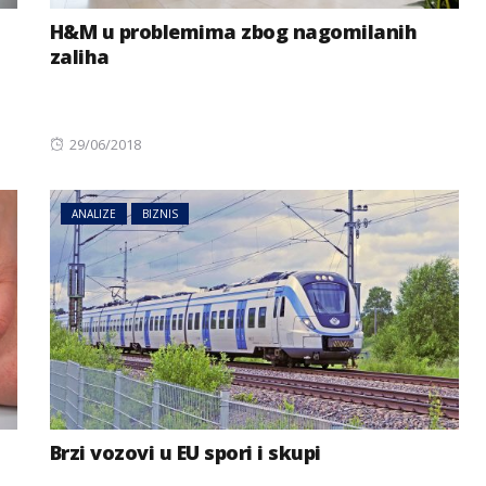
H&M u problemima zbog nagomilanih
zaliha
Posted
29/06/2018
on
ANALIZE
BIZNIS
Brzi vozovi u EU spori i skupi