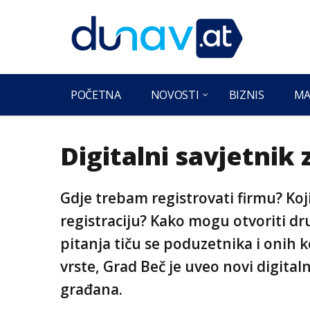
POČETNA
NOVOSTI
BIZNIS
MA
Digitalni savjetnik
Gdje trebam registrovati firmu? Ko
registraciju? Kako mogu otvoriti dr
pitanja tiču se poduzetnika i onih ko
vrste, Grad Beč je uveo novi digitaln
građana.