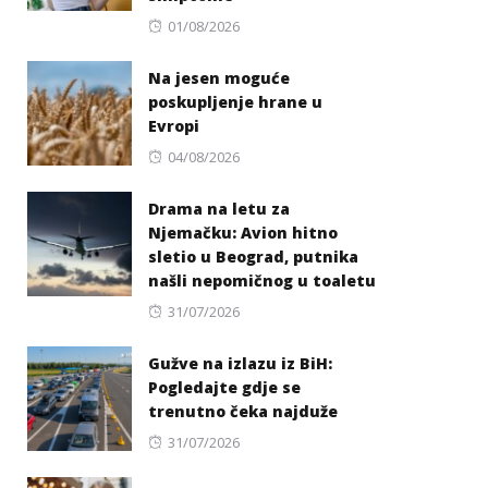
Posted
01/08/2026
on
Na jesen moguće
poskupljenje hrane u
Evropi
Posted
04/08/2026
on
Drama na letu za
Njemačku: Avion hitno
sletio u Beograd, putnika
našli nepomičnog u toaletu
Posted
31/07/2026
on
Gužve na izlazu iz BiH:
Pogledajte gdje se
trenutno čeka najduže
Posted
31/07/2026
on