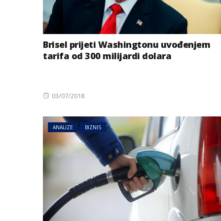
Brisel prijeti Washingtonu uvođenjem
tarifa od 300 milijardi dolara
Posted
03/07/2018
on
ANALIZE
BIZNIS