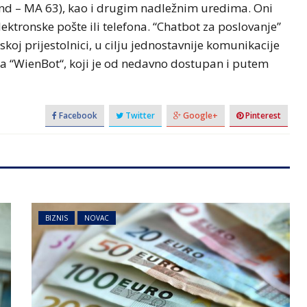
nd – MA 63), kao i drugim nadležnim uredima. Oni
ktronske pošte ili telefona. “Chatbot za poslovanje”
skoj prijestolnici, u cilju jednostavnije komunikacije
ča “WienBot“, koji je od nedavno dostupan i putem
Facebook
Twitter
Google+
Pinterest
BIZNIS
NOVAC