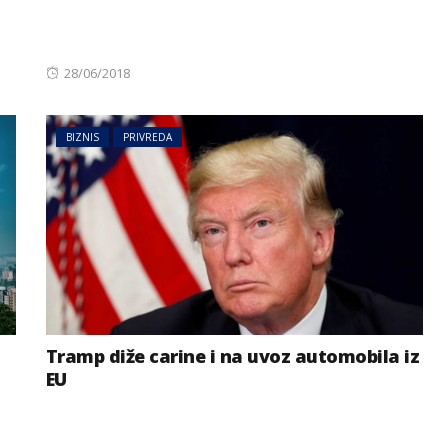
Posted
28/06/2018
on
BIZNIS
PRIVREDA
Tramp diže carine i na uvoz automobila iz
EU