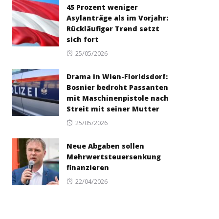
45 Prozent weniger
Asylanträge als im Vorjahr:
Rückläufiger Trend setzt
sich fort
Posted
25/05/2026
on
Drama in Wien-Floridsdorf:
Bosnier bedroht Passanten
mit Maschinenpistole nach
Streit mit seiner Mutter
Posted
25/05/2026
on
Neue Abgaben sollen
Mehrwertsteuersenkung
finanzieren
Posted
22/04/2026
on