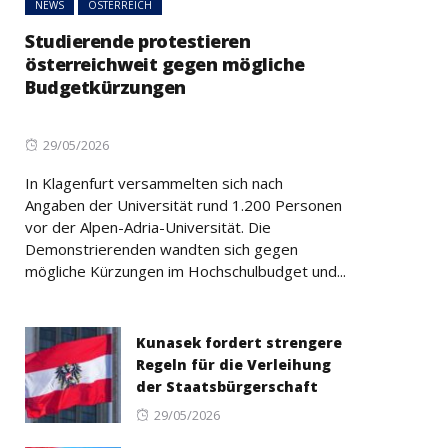
NEWS
ÖSTERREICH
Studierende protestieren
österreichweit gegen mögliche
Budgetkürzungen
Posted
29/05/2026
on
In Klagenfurt versammelten sich nach
Angaben der Universität rund 1.200 Personen
vor der Alpen-Adria-Universität. Die
Demonstrierenden wandten sich gegen
mögliche Kürzungen im Hochschulbudget und...
Kunasek fordert strengere
Regeln für die Verleihung
der Staatsbürgerschaft
Posted
29/05/2026
on