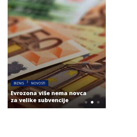
BIZNIS
NOVOSTI
AUSTRIJA
NO
Evrozona više nema novca
Jake grml
za velike subvencije
dijelovim