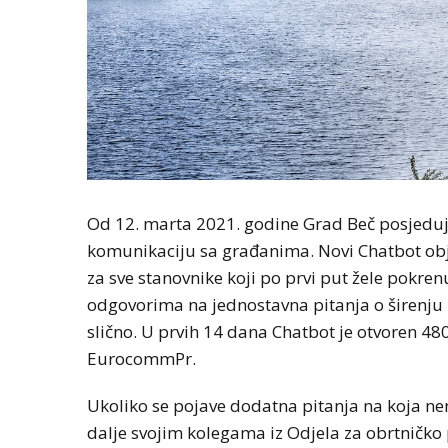
Od 12. marta 2021. godine Grad Beč posjeduje 
komunikaciju sa građanima. Novi Chatbot obj
za sve stanovnike koji po prvi put žele pokrenut
odgovorima na jednostavna pitanja o širenju 
slično. U prvih 14 dana Chatbot je otvoren 48
EurocommPr.
Ukoliko se pojave dodatna pitanja na koja n
dalje svojim kolegama iz Odjela za obrtničko 