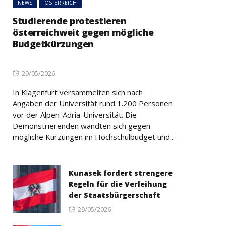
NEWS
ÖSTERREICH
Studierende protestieren
österreichweit gegen mögliche
Budgetkürzungen
Posted
29/05/2026
on
In Klagenfurt versammelten sich nach
Angaben der Universität rund 1.200 Personen
vor der Alpen-Adria-Universität. Die
Demonstrierenden wandten sich gegen
mögliche Kürzungen im Hochschulbudget und...
Kunasek fordert strengere
Regeln für die Verleihung
der Staatsbürgerschaft
Posted
29/05/2026
on