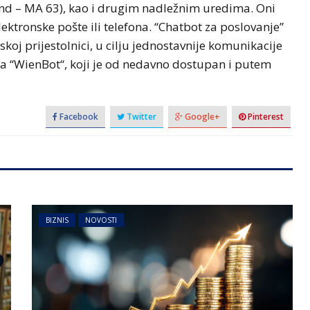
nd – MA 63), kao i drugim nadležnim uredima. Oni
ktronske pošte ili telefona. “Chatbot za poslovanje”
skoj prijestolnici, u cilju jednostavnije komunikacije
ča “WienBot“, koji je od nedavno dostupan i putem
Facebook
Twitter
Google+
Pinterest
BIZNIS
NOVOSTI