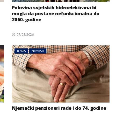
Polovina svjetskih hidroelektrana bi
mogla da postane nefunkcionalna do
2060. godine
Posted
07/08/2026
on
BIZNIS
NOVOSTI
Njemački penzioneri rade i do 74. godine