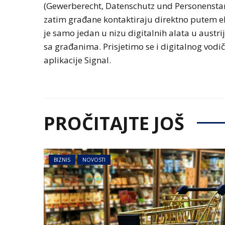
(Gewerberecht, Datenschutz und Personensta
zatim građane kontaktiraju direktno putem ele
je samo jedan u nizu digitalnih alata u austrij
sa građanima. Prisjetimo se i digitalnog vodi
aplikacije Signal.
PROČITAJTE JOŠ
BIZNIS
NOVOSTI