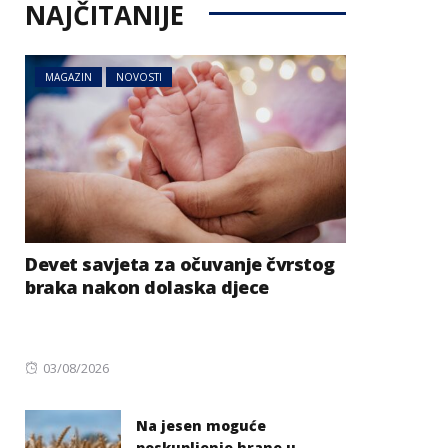
NAJČITANIJE
MAGAZIN
NOVOSTI
Devet savjeta za očuvanje čvrstog
braka nakon dolaska djece
Posted
03/08/2026
on
Na jesen moguće
poskupljenje hrane u