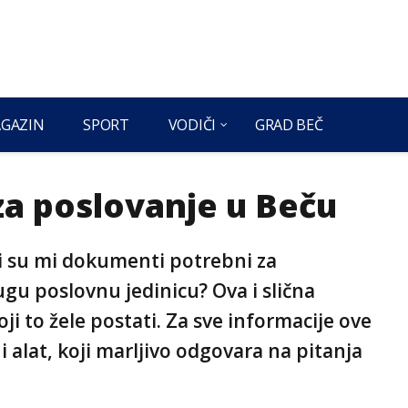
GAZIN
SPORT
VODIČI
GRAD BEČ
 za poslovanje u Beču
ji su mi dokumenti potrebni za
ugu poslovnu jedinicu? Ova i slična
ji to žele postati. Za sve informacije ove
i alat, koji marljivo odgovara na pitanja