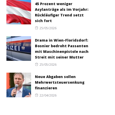
45 Prozent weniger
Asylanträge als im Vorjahr:
Rückläufiger Trend setzt
sich fort
Posted
25/05/2026
on
Drama in Wien-Floridsdorf:
Bosnier bedroht Passanten
mit Maschinenpistole nach
Streit mit seiner Mutter
Posted
25/05/2026
on
Neue Abgaben sollen
Mehrwertsteuersenkung
finanzieren
Posted
22/04/2026
on