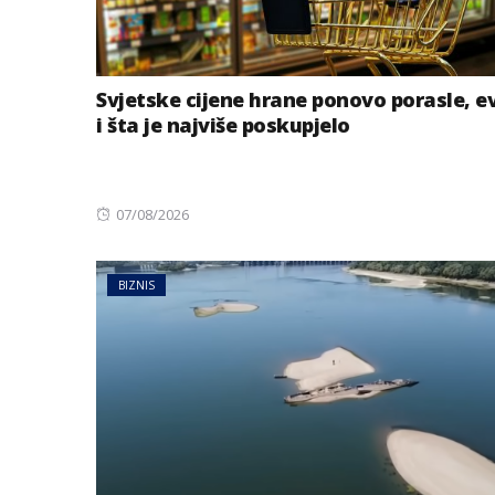
Svjetske cijene hrane ponovo porasle, e
i šta je najviše poskupjelo
Posted
07/08/2026
on
BIZNIS