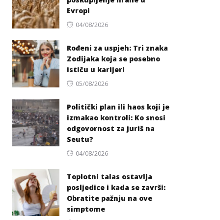
Evropi
Posted
04/08/2026
on
Rođeni za uspjeh: Tri znaka
Zodijaka koja se posebno
ističu u karijeri
Posted
05/08/2026
on
Politički plan ili haos koji je
izmakao kontroli: Ko snosi
odgovornost za juriš na
Seutu?
Posted
04/08/2026
on
Toplotni talas ostavlja
posljedice i kada se završi:
Obratite pažnju na ove
simptome