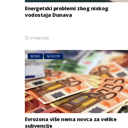
Energetski problemi zbog niskog
vodostaja Dunava
Posted
07/08/2026
on
BIZNIS
NOVOSTI
Evrozona više nema novca za velike
subvencije