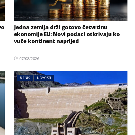
vo
Jedna zemlja drži gotovo četvrtinu
ekonomije EU: Novi podaci otkrivaju ko
vuče kontinent naprijed
Posted
07/08/2026
on
BIZNIS
NOVOSTI