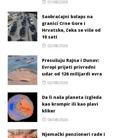
Posted
01/08/2026
on
Saobraćajni kolaps na
granici Crne Gore i
Hrvatske, čeka se više od
10 sati
Posted
02/08/2026
on
Presušuju Rajna i Dunav:
Evropi prijeti privredni
udar od 126 milijardi evra
Posted
02/08/2026
on
Da li naša planeta izgleda
kao krompir ili kao plavi
kliker
Posted
06/08/2026
on
Njemački penzioneri rade i