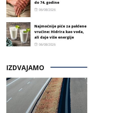
do 74. godine
Posted
06/08/2026
on
Najmoćnije piće za paklene
vrućine: Hidrira kao voda,
ali daje više energije
Posted
06/08/2026
on
IZDVAJAMO