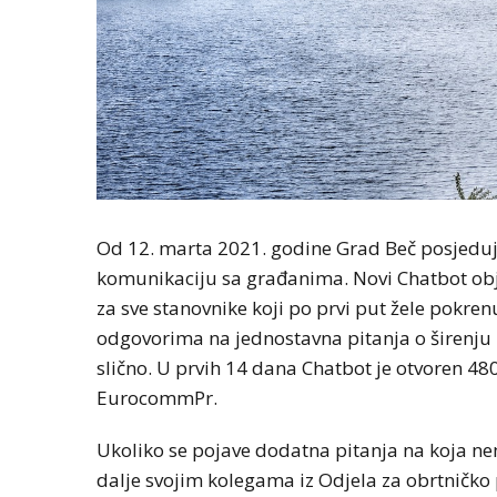
Od 12. marta 2021. godine Grad Beč posjeduje 
komunikaciju sa građanima. Novi Chatbot obj
za sve stanovnike koji po prvi put žele pokrenut
odgovorima na jednostavna pitanja o širenju 
slično. U prvih 14 dana Chatbot je otvoren 48
EurocommPr.
Ukoliko se pojave dodatna pitanja na koja n
dalje svojim kolegama iz Odjela za obrtničko 