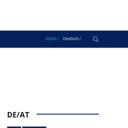
Srpski /
Deutsch /
DE/AT