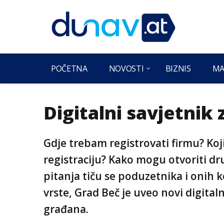
POČETNA
NOVOSTI
BIZNIS
MA
Digitalni savjetnik
Gdje trebam registrovati firmu? Ko
registraciju? Kako mogu otvoriti dr
pitanja tiču se poduzetnika i onih ko
vrste, Grad Beč je uveo novi digitaln
građana.