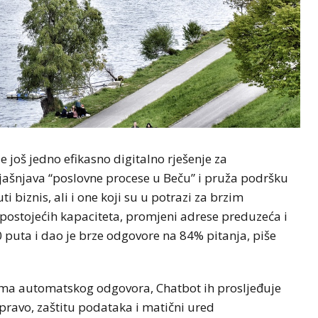
još jedno efikasno digitalno rješenje za
ašnjava “poslovne procese u Beču” i pruža podršku
i biznis, ali i one koji su u potrazi za brzim
postojećih kapaciteta, promjeni adrese preduzeća i
0 puta i dao je brze odgovore na 84% pitanja, piše
ema automatskog odgovora, Chatbot ih prosljeđuje
pravo, zaštitu podataka i matični ured