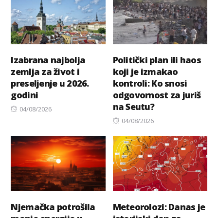
Izabrana najbolja
Politički plan ili haos
zemlja za život i
koji je izmakao
preseljenje u 2026.
kontroli: Ko snosi
godini
odgovornost za juriš
na Seutu?
Posted
04/08/2026
on
Posted
04/08/2026
on
Njemačka potrošila
Meteorolozi: Danas je