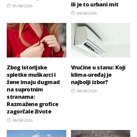
ili je to urbani mit
Posted
05/08/2026
on
Posted
04/08/2026
on
Zbog istorijske
Vrućine u stanu: Koji
spletke muškarci i
klima-uređaj je
žene imaju dugmad
najbolji izbor?
na suprotnim
Posted
04/08/2026
stranama:
on
Razmažene grofice
zagorčale živote
Posted
04/08/2026
on