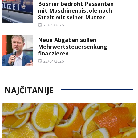
Bosnier bedroht Passanten
mit Maschinenpistole nach
Streit mit seiner Mutter
Posted
25/05/2026
on
Neue Abgaben sollen
Mehrwertsteuersenkung
finanzieren
Posted
22/04/2026
on
NAJČITANIJE