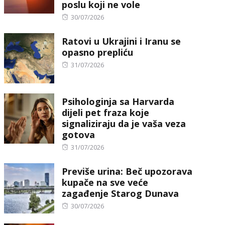
poslu koji ne vole
Posted
30/07/2026
on
Ratovi u Ukrajini i Iranu se
opasno prepliću
Posted
31/07/2026
on
Psihologinja sa Harvarda
dijeli pet fraza koje
signaliziraju da je vaša veza
gotova
Posted
31/07/2026
on
Previše urina: Beč upozorava
kupače na sve veće
zagađenje Starog Dunava
Posted
30/07/2026
on