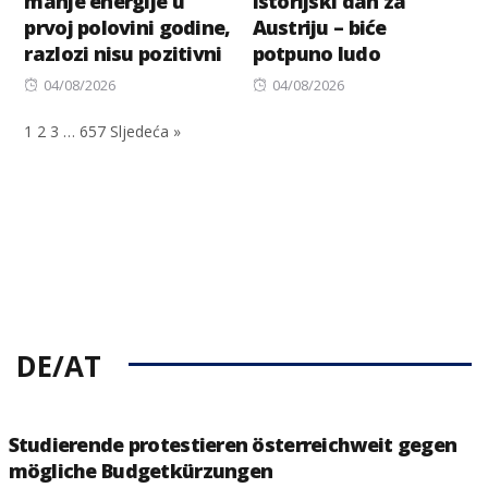
manje energije u
istorijski dan za
prvoj polovini godine,
Austriju – biće
razlozi nisu pozitivni
potpuno ludo
Posted
Posted
04/08/2026
04/08/2026
on
on
1
2
3
…
657
Sljedeća »
DE/AT
Studierende protestieren österreichweit gegen
mögliche Budgetkürzungen