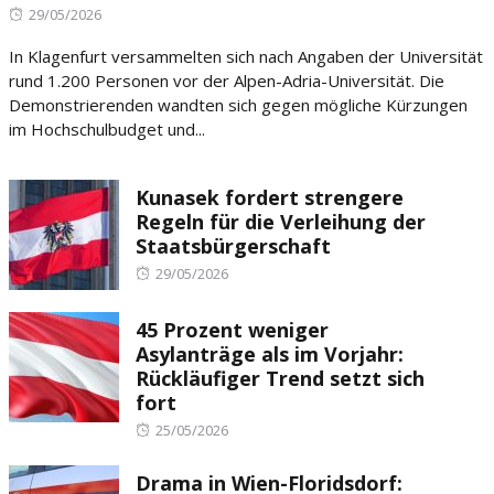
Posted
29/05/2026
on
In Klagenfurt versammelten sich nach Angaben der Universität
rund 1.200 Personen vor der Alpen-Adria-Universität. Die
Demonstrierenden wandten sich gegen mögliche Kürzungen
im Hochschulbudget und...
Kunasek fordert strengere
Regeln für die Verleihung der
Staatsbürgerschaft
Posted
29/05/2026
on
45 Prozent weniger
Asylanträge als im Vorjahr:
Rückläufiger Trend setzt sich
fort
Posted
25/05/2026
on
Drama in Wien-Floridsdorf: