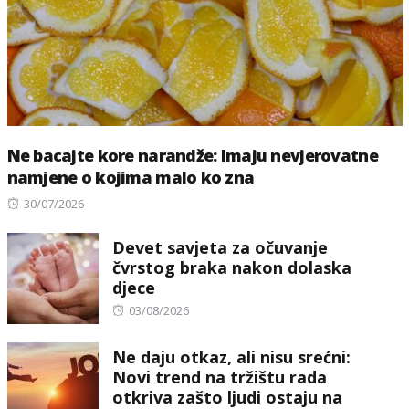
Ne bacajte kore narandže: Imaju nevjerovatne
namjene o kojima malo ko zna
Posted
30/07/2026
on
Devet savjeta za očuvanje
čvrstog braka nakon dolaska
djece
Posted
03/08/2026
on
Ne daju otkaz, ali nisu srećni:
Novi trend na tržištu rada
otkriva zašto ljudi ostaju na