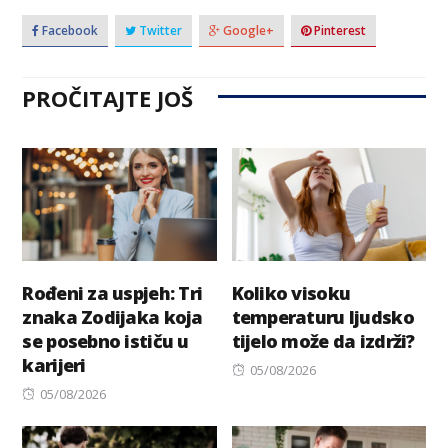
Facebook
Twitter
Google+
Pinterest
PROČITAJTE JOŠ
Rođeni za uspjeh: Tri
Koliko visoku
znaka Zodijaka koja
temperaturu ljudsko
se posebno ističu u
tijelo može da izdrži?
karijeri
Posted
05/08/2026
Posted
on
05/08/2026
on