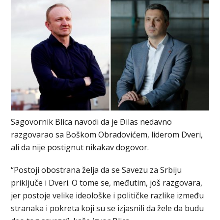
Sagovornik Blica navodi da je Đilas nedavno
razgovarao sa Boškom Obradovićem, liderom Dveri,
ali da nije postignut nikakav dogovor.
“Postoji obostrana želja da se Savezu za Srbiju
priključe i Dveri. O tome se, međutim, još razgovara,
jer postoje velike ideološke i političke razlike između
stranaka i pokreta koji su se izjasnili da žele da budu