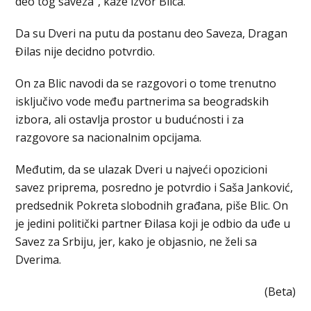
deo tog saveza”, kaže izvor Blica.
Da su Dveri na putu da postanu deo Saveza, Dragan
Đilas nije decidno potvrdio.
On za Blic navodi da se razgovori o tome trenutno
isključivo vode među partnerima sa beogradskih
izbora, ali ostavlja prostor u budućnosti i za
razgovore sa nacionalnim opcijama.
Međutim, da se ulazak Dveri u najveći opozicioni
savez priprema, posredno je potvrdio i Saša Janković,
predsednik Pokreta slobodnih građana, piše Blic. On
je jedini politički partner Đilasa koji je odbio da uđe u
Savez za Srbiju, jer, kako je objasnio, ne želi sa
Dverima.
(Beta)