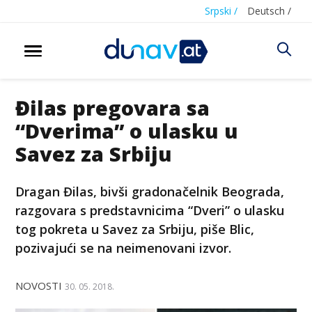
Srpski /
Deutsch /
Đilas pregovara sa
“Dverima” o ulasku u
Savez za Srbiju
Dragan Đilas, bivši gradonačelnik Beograda,
razgovara s predstavnicima “Dveri” o ulasku
tog pokreta u Savez za Srbiju, piše Blic,
pozivajući se na neimenovani izvor.
NOVOSTI
30. 05. 2018.