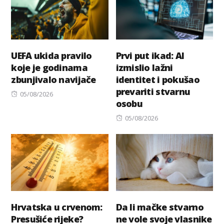
UEFA ukida pravilo
Prvi put ikad: AI
koje je godinama
izmislio lažni
zbunjivalo navijače
identitet i pokušao
prevariti stvarnu
Posted
05/08/2026
osobu
on
Posted
05/08/2026
on
Hrvatska u crvenom:
Da li mačke stvarno
Presušiće rijeke?
ne vole svoje vlasnike