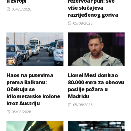
u Evropi
rezervoar pun: sve
više slučajeva
Posted
05/08/2026
razrijeđenog goriva
on
Posted
05/08/2026
on
Haos na putevima
Lionel Mesi donirao
prema Balkanu:
80.000 evra za obnovu
Očekuju se
poslije požara u
kilometarske kolone
Madridu
kroz Austriju
Posted
05/08/2026
Posted
on
05/08/2026
on