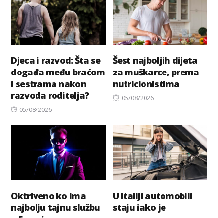
Djeca i razvod: Šta se
Šest najboljih dijeta
događa među braćom
za muškarce, prema
i sestrama nakon
nutricionistima
razvoda roditelja?
Posted
05/08/2026
Posted
on
05/08/2026
on
Oktriveno ko ima
U Italiji automobili
najbolju tajnu službu
staju iako je