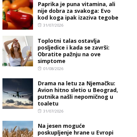
Paprika je puna vitamina, ali
nije dobra za svakoga: Evo
kod koga ipak izaziva tegobe
Posted
31/07/2026
on
Toplotni talas ostavlja
posljedice i kada se završi:
Obratite pažnju na ove
simptome
Posted
01/08/2026
on
Drama na letu za Njemačku:
Avion hitno sletio u Beograd,
putnika našli nepomičnog u
toaletu
Posted
31/07/2026
on
Na jesen moguće
poskupljenje hrane u Evropi