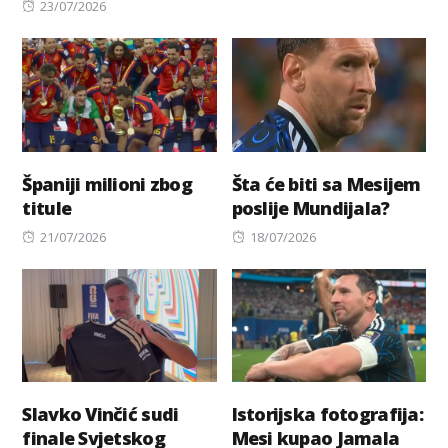
Posted
on
23/07/2026
on
Španiji milioni zbog
Šta će biti sa Mesijem
titule
poslije Mundijala?
Posted
Posted
21/07/2026
18/07/2026
on
on
Slavko Vinčić sudi
Istorijska fotografija:
finale Svjetskog
Mesi kupao Jamala