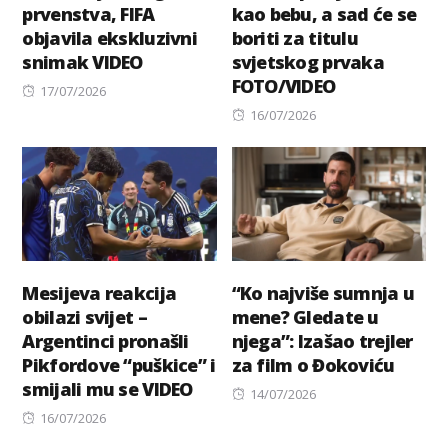
prvenstva, FIFA
kao bebu, a sad će se
objavila ekskluzivni
boriti za titulu
snimak VIDEO
svjetskog prvaka
FOTO/VIDEO
Posted
17/07/2026
on
Posted
16/07/2026
on
Mesijeva reakcija
“Ko najviše sumnja u
obilazi svijet –
mene? Gledate u
Argentinci pronašli
njega”: Izašao trejler
Pikfordove “puškice” i
za film o Đokoviću
smijali mu se VIDEO
Posted
14/07/2026
Posted
on
16/07/2026
on