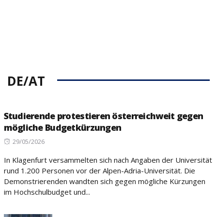
DE/AT
Studierende protestieren österreichweit gegen
mögliche Budgetkürzungen
Posted
29/05/2026
on
In Klagenfurt versammelten sich nach Angaben der Universität
rund 1.200 Personen vor der Alpen-Adria-Universität. Die
Demonstrierenden wandten sich gegen mögliche Kürzungen
im Hochschulbudget und...