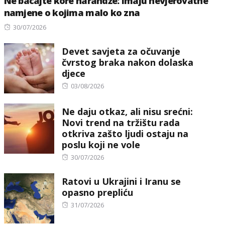
Ne bacajte kore narandže: Imaju nevjerovatne
namjene o kojima malo ko zna
Posted
30/07/2026
on
Devet savjeta za očuvanje
čvrstog braka nakon dolaska
djece
Posted
03/08/2026
on
Ne daju otkaz, ali nisu srećni:
Novi trend na tržištu rada
otkriva zašto ljudi ostaju na
poslu koji ne vole
Posted
30/07/2026
on
Ratovi u Ukrajini i Iranu se
opasno prepliću
Posted
31/07/2026
on