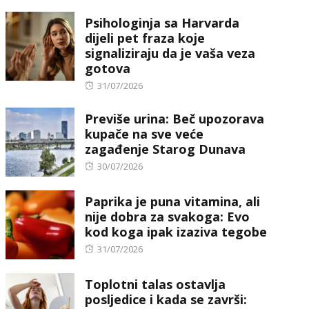
Psihologinja sa Harvarda
dijeli pet fraza koje
signaliziraju da je vaša veza
gotova
Posted
31/07/2026
on
Previše urina: Beč upozorava
kupače na sve veće
zagađenje Starog Dunava
Posted
30/07/2026
on
Paprika je puna vitamina, ali
nije dobra za svakoga: Evo
kod koga ipak izaziva tegobe
Posted
31/07/2026
on
Toplotni talas ostavlja
posljedice i kada se završi: