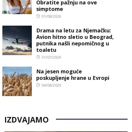
Obratite pažnju na ove
simptome
Posted
01/08/2026
on
Drama na letu za Njemačku:
Avion hitno sletio u Beograd,
putnika našli nepomičnog u
toaletu
Posted
31/07/2026
on
Na jesen moguće
poskupljenje hrane u Evropi
Posted
04/08/2026
on
IZDVAJAMO