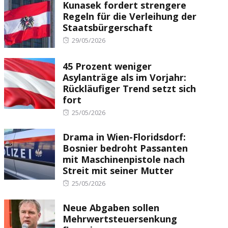
Kunasek fordert strengere
Regeln für die Verleihung der
Staatsbürgerschaft
Posted
29/05/2026
on
45 Prozent weniger
Asylanträge als im Vorjahr:
Rückläufiger Trend setzt sich
fort
Posted
25/05/2026
on
Drama in Wien-Floridsdorf:
Bosnier bedroht Passanten
mit Maschinenpistole nach
Streit mit seiner Mutter
Posted
25/05/2026
on
Neue Abgaben sollen
Mehrwertsteuersenkung