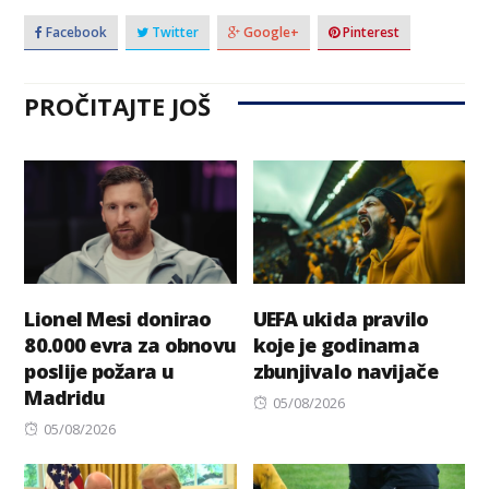
Facebook
Twitter
Google+
Pinterest
PROČITAJTE JOŠ
Lionel Mesi donirao
UEFA ukida pravilo
80.000 evra za obnovu
koje je godinama
poslije požara u
zbunjivalo navijače
Madridu
Posted
05/08/2026
Posted
on
05/08/2026
on