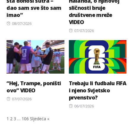
šta donosi sutra –
Halanda, o njihovoj
dao sam sve što sam
sličnosti bruje
imao”
društvene mreže
VIDEO
Posted
08/07/2026
on
Posted
07/07/2026
on
“Hej, Trampe, poništi
Trebaju li fudbalu FIFA
ovo” VIDEO
i njeno Svjetsko
prvenstvo?
Posted
07/07/2026
on
Posted
06/07/2026
on
1
2
3
…
106
Sljedeća »