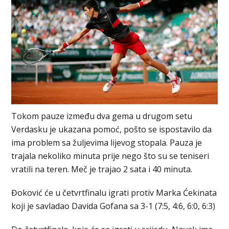
Tokom pauze između dva gema u drugom setu
Verdasku je ukazana pomoć, pošto se ispostavilo da
ima problem sa žuljevima lijevog stopala. Pauza je
trajala nekoliko minuta prije nego što su se teniseri
vratili na teren. Meč je trajao 2 sata i 40 minuta.
Đoković će u četvrtfinalu igrati protiv Marka Ćekinata
koji je savladao Davida Gofana sa 3-1 (7:5, 4:6, 6:0, 6:3)