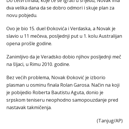
Do četvrtfinala, koje će se igrati u srijedu, Novak ima
dva velika dana da se dobro odmori i skuje plan za
novu pobjedu.
Ovo je bio 15. duel Đokovića i Verdaska, a Novak je
slavio u 11 mečeva, posljednji put u 1. kolu Australijan
opena prošle godine.
Zanimljivo da je Veradsko dobio njihov posljednji meč
na šljaci, u Rimu 2010. godine.
Bez većih problema, Novak Đoković je izborio
plasman u osminu finala Rolan Garosa. Način na koji
je pobijedio Roberta Bautistu Aguta, donio je
srpskom teniseru neophodno samopouzdanje pred
nastavak takmičenja.
(Tanjug/AP)