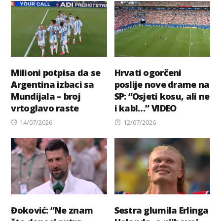
Milioni potpisa da se
Hrvati ogorčeni
Argentina izbaci sa
poslije nove drame na
Mundijala – broj
SP: “Osjeti kosu, ali ne
vrtoglavo raste
i kabl…” VIDEO
Posted
Posted
14/07/2026
12/07/2026
on
on
Đoković: “Ne znam
Sestra glumila Erlinga