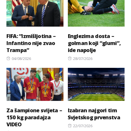
FIFA: “Izmišljotina –
Englezima dosta –
Infantino nije zvao
golman koji “glumi”,
Trampa”
ide napolje
Posted
Posted
04/08/2026
28/07/2026
on
on
Za šampione svijeta –
Izabran najgori tim
150 kg paradajza
Svjetskog prvenstva
VIDEO
Posted
22/07/2026