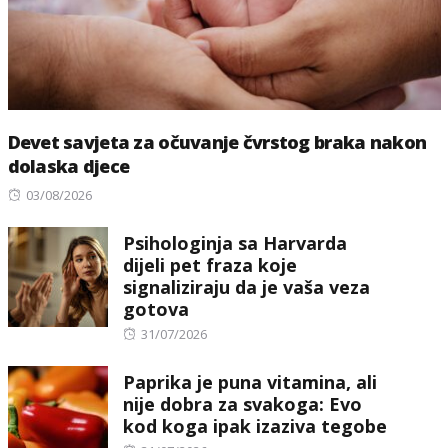
Devet savjeta za očuvanje čvrstog braka nakon
dolaska djece
Posted
03/08/2026
on
Psihologinja sa Harvarda
dijeli pet fraza koje
signaliziraju da je vaša veza
gotova
Posted
31/07/2026
on
Paprika je puna vitamina, ali
nije dobra za svakoga: Evo
kod koga ipak izaziva tegobe