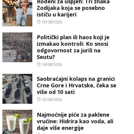
Rođeni za uspjeh: Tri znaka
Zodijaka koja se posebno
ističu u karijeri
Posted
05/08/2026
on
Politički plan ili haos koji je
izmakao kontroli: Ko snosi
odgovornost za juriš na
Seutu?
Posted
04/08/2026
on
Saobraćajni kolaps na granici
Crne Gore i Hrvatske, čeka se
više od 10 sati
Posted
02/08/2026
on
Najmoćnije piće za paklene
vrućine: Hidrira kao voda, ali
daje više energije