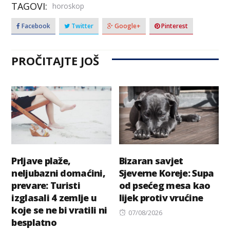
TAGOVI:
horoskop
Facebook
Twitter
Google+
Pinterest
PROČITAJTE JOŠ
Prljave plaže,
Bizaran savjet
neljubazni domaćini,
Sjeverne Koreje: Supa
prevare: Turisti
od psećeg mesa kao
izglasali 4 zemlje u
lijek protiv vrućine
koje se ne bi vratili ni
Posted
07/08/2026
besplatno
on