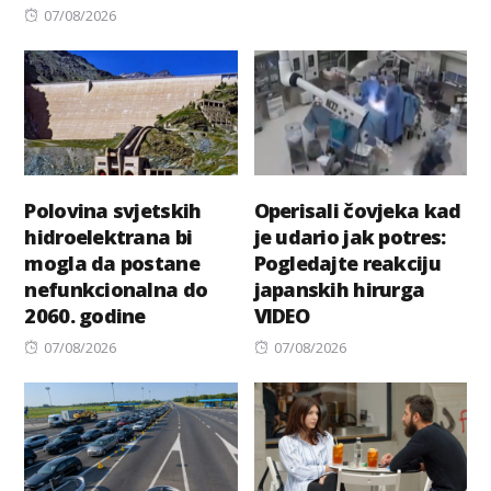
Posted
07/08/2026
on
Polovina svjetskih
Operisali čovjeka kad
hidroelektrana bi
je udario jak potres:
mogla da postane
Pogledajte reakciju
nefunkcionalna do
japanskih hirurga
2060. godine
VIDEO
Posted
Posted
07/08/2026
07/08/2026
on
on