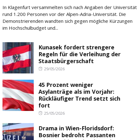
on
In Klagenfurt versammelten sich nach Angaben der Universität
rund 1.200 Personen vor der Alpen-Adria-Universität. Die
Demonstrierenden wandten sich gegen mögliche Kürzungen
im Hochschulbudget und...
Kunasek fordert strengere
Regeln für die Verleihung der
Staatsbürgerschaft
Posted
29/05/2026
on
45 Prozent weniger
Asylanträge als im Vorjahr:
Rückläufiger Trend setzt sich
fort
Posted
25/05/2026
on
Drama in Wien-Floridsdorf:
Bosnier bedroht Passanten