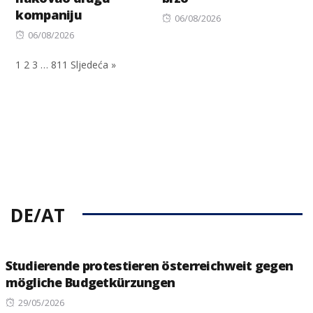
kompaniju
Posted
06/08/2026
Posted
on
06/08/2026
on
1
2
3
…
811
Sljedeća »
DE/AT
Studierende protestieren österreichweit gegen
mögliche Budgetkürzungen
Posted
29/05/2026