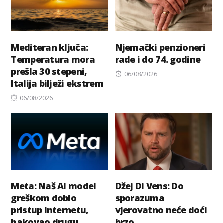
Mediteran ključa:
Njemački penzioneri
Temperatura mora
rade i do 74. godine
prešla 30 stepeni,
Posted
06/08/2026
Italija bilježi ekstrem
on
Posted
06/08/2026
on
Meta: Naš AI model
Džej Di Vens: Do
greškom dobio
sporazuma
pristup internetu,
vjerovatno neće doći
hakovao drugu
brzo