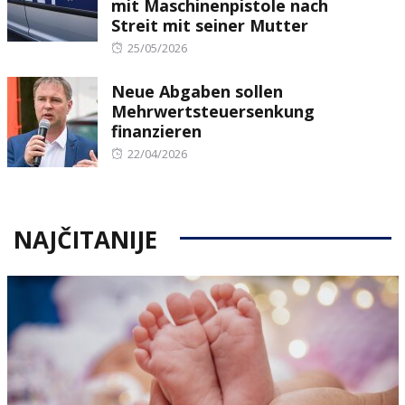
mit Maschinenpistole nach
Streit mit seiner Mutter
Posted
25/05/2026
on
Neue Abgaben sollen
Mehrwertsteuersenkung
finanzieren
Posted
22/04/2026
on
NAJČITANIJE