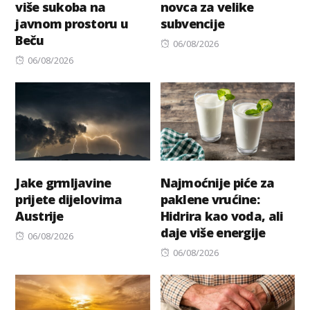
više sukoba na
novca za velike
javnom prostoru u
subvencije
Beču
Posted
06/08/2026
Posted
on
06/08/2026
on
Jake grmljavine
Najmoćnije piće za
prijete dijelovima
paklene vrućine:
Austrije
Hidrira kao voda, ali
daje više energije
Posted
06/08/2026
on
Posted
06/08/2026
on