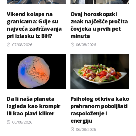
Vikend kolaps na
Ovaj horoskopski
granicama: Gdje su
znak najčešće pročita
najveća zadržavanja
čovjeka u prvih pet
pri izlasku iz BiH?
minuta
Posted
Posted
07/08/2026
06/08/2026
on
on
Da li naša planeta
Psiholog otkriva kako
izgleda kao krompir
prehranom poboljšati
ili kao plavi kliker
raspoloženje i
energiju
Posted
06/08/2026
on
Posted
06/08/2026