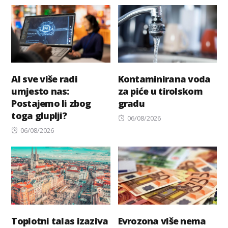
on
AI sve više radi
Kontaminirana voda
umjesto nas:
za piće u tirolskom
Postajemo li zbog
gradu
toga gluplji?
Posted
06/08/2026
Posted
on
06/08/2026
on
Toplotni talas izaziva
Evrozona više nema