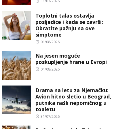
Posted
31/07/2026
on
Toplotni talas ostavlja
posljedice i kada se završi:
Obratite pažnju na ove
simptome
Posted
01/08/2026
on
Na jesen moguće
poskupljenje hrane u Evropi
Posted
04/08/2026
on
Drama na letu za Njemačku:
Avion hitno sletio u Beograd,
putnika našli nepomičnog u
toaletu
Posted
31/07/2026
on