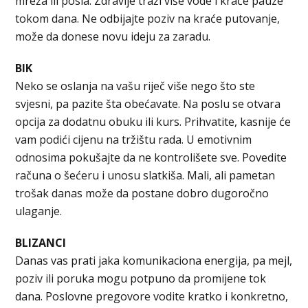
mreža ili posla. Zdravlje traži više vode i kraće pauze
tokom dana. Ne odbijajte poziv na kraće putovanje,
može da donese novu ideju za zaradu.
BIK
Neko se oslanja na vašu riječ više nego što ste
svjesni, pa pazite šta obećavate. Na poslu se otvara
opcija za dodatnu obuku ili kurs. Prihvatite, kasnije će
vam podići cijenu na tržištu rada. U emotivnim
odnosima pokušajte da ne kontrolišete sve. Povedite
računa o šećeru i unosu slatkiša. Mali, ali pametan
trošak danas može da postane dobro dugoročno
ulaganje.
BLIZANCI
Danas vas prati jaka komunikaciona energija, pa mejl,
poziv ili poruka mogu potpuno da promijene tok
dana. Poslovne pregovore vodite kratko i konkretno,