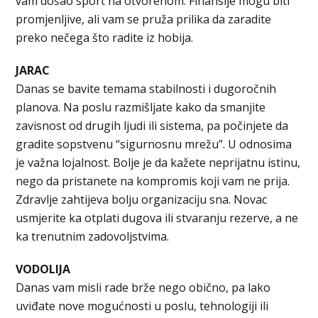
vam došao sport na otvorenom. Finansije mogu biti
promjenljive, ali vam se pruža prilika da zaradite
preko nečega što radite iz hobija.
JARAC
Danas se bavite temama stabilnosti i dugoročnih
planova. Na poslu razmišljate kako da smanjite
zavisnost od drugih ljudi ili sistema, pa počinjete da
gradite sopstvenu “sigurnosnu mrežu”. U odnosima
je važna lojalnost. Bolje je da kažete neprijatnu istinu,
nego da pristanete na kompromis koji vam ne prija.
Zdravlje zahtijeva bolju organizaciju sna. Novac
usmjerite ka otplati dugova ili stvaranju rezerve, a ne
ka trenutnim zadovoljstvima.
VODOLIJA
Danas vam misli rade brže nego obično, pa lako
uviđate nove mogućnosti u poslu, tehnologiji ili