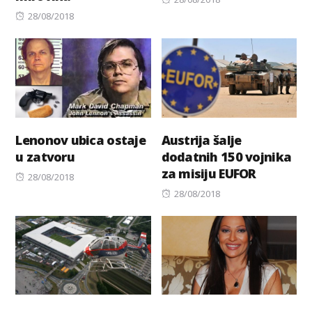
Posted
on
28/08/2018
on
Lenonov ubica ostaje
Austrija šalje
u zatvoru
dodatnih 150 vojnika
za misiju EUFOR
Posted
28/08/2018
on
Posted
28/08/2018
on