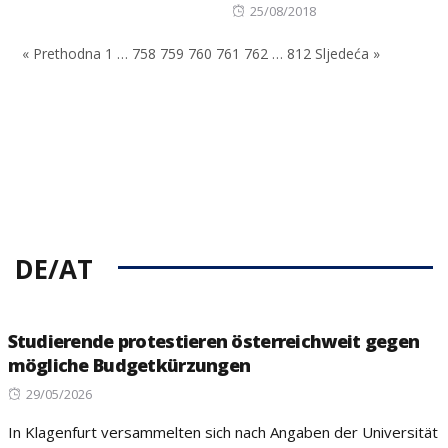
Posted
25/08/2018
on
« Prethodna
1
…
758
759
760
761
762
…
812
Sljedeća »
DE/AT
Studierende protestieren österreichweit gegen
mögliche Budgetkürzungen
Posted
29/05/2026
on
In Klagenfurt versammelten sich nach Angaben der Universität