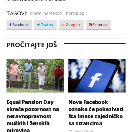
TAGOVI:
,
dnevni horoskop
horoskop
Facebook
Twitter
Google+
Pinterest
PROČITAJTE JOŠ
Equal Pension Day
Nova Facebook
skreće pozornost na
oznaka će pokazivati
neravnopravnost
šta imate zajedničko
muških i ženskih
sa strancima
mirovina
Posted
28/08/2018