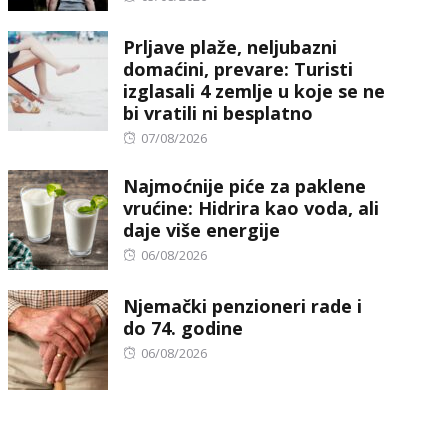
on
Prljave plaže, neljubazni
domaćini, prevare: Turisti
izglasali 4 zemlje u koje se ne
bi vratili ni besplatno
Posted
07/08/2026
on
Najmoćnije piće za paklene
vrućine: Hidrira kao voda, ali
daje više energije
Posted
06/08/2026
on
Njemački penzioneri rade i
do 74. godine
Posted
06/08/2026
on