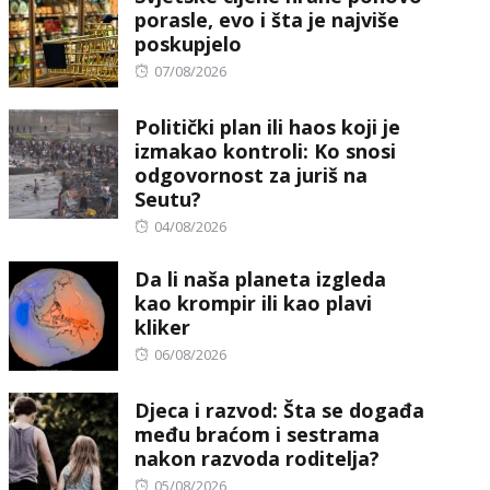
porasle, evo i šta je najviše
poskupjelo
Posted
07/08/2026
on
Politički plan ili haos koji je
izmakao kontroli: Ko snosi
odgovornost za juriš na
Seutu?
Posted
04/08/2026
on
Da li naša planeta izgleda
kao krompir ili kao plavi
kliker
Posted
06/08/2026
on
Djeca i razvod: Šta se događa
među braćom i sestrama
nakon razvoda roditelja?
Posted
05/08/2026