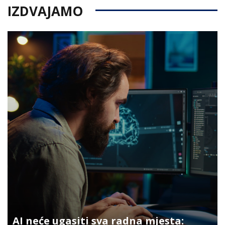
IZDVAJAMO
AI neće ugasiti sva radna mjesta: