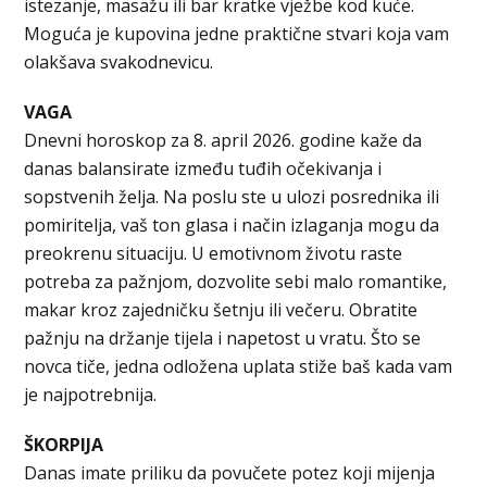
istezanje, masažu ili bar kratke vježbe kod kuće.
Moguća je kupovina jedne praktične stvari koja vam
olakšava svakodnevicu.
VAGA
Dnevni horoskop za 8. april 2026. godine kaže da
danas balansirate između tuđih očekivanja i
sopstvenih želja. Na poslu ste u ulozi posrednika ili
pomiritelja, vaš ton glasa i način izlaganja mogu da
preokrenu situaciju. U emotivnom životu raste
potreba za pažnjom, dozvolite sebi malo romantike,
makar kroz zajedničku šetnju ili večeru. Obratite
pažnju na držanje tijela i napetost u vratu. Što se
novca tiče, jedna odložena uplata stiže baš kada vam
je najpotrebnija.
ŠKORPIJA
Danas imate priliku da povučete potez koji mijenja