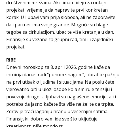
društvenim mrežama. Ako imate ideju za onlajn
projekat, vrijeme je da napravite prvi konkretan
korak. U ljubavi vam prija sloboda, ali ne zaboravite
da i partner ima svoje granice. Moguće su blage
tegobe sa cirkulacijom, ubacite više kretanja u dan.
Finansije su vezane za grupni rad, tim ili zajednički
projekat.
RIBE
Dnevni horoskop za 8. april 2026. godine kaže da
intuicija danas radi “punom snagom”, obratite pažnju
na prvi utisak o ljudima i situacijama. Na poslu ćete
vjerovatno biti u ulozi osobe koja smiruje tenziju i
povezuje druge. U ljubavi su naglašene emocije, ali i
potreba da jasno kažete šta više ne želite da trpite.
Zdravlje traži laganiju hranu u večernjim satima.
Finansijski, dobro vam ide sve što uključuje
kreativnost, piše mondo.rs.