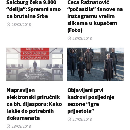
Salcburg čeka 9.000
Ceca Ražnatović
“delija”: Spremni smo
“počastila” fanove na
za brutalne Srbe
instagramu vrelim
slikama u kupaćem
Posted
28/08/2018
(Foto)
on
Posted
28/08/2018
on
Napravljen
Objavljeni prvi
elektronski priručnik
kadrovi posljednje
za bh. dijasporu: Kako
sezone “Igre
lakše do potrebnih
prijestola”
dokumenata
Posted
27/08/2018
Posted
on
28/08/2018