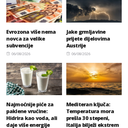
Evrozona više nema
Jake grmljavine
novca za velike
prijete dijelovima
subvencije
Austrije
Posted
Posted
06/08/2026
06/08/2026
on
on
Najmoćnije piće za
Mediteran ključa:
paklene vrućine:
Temperatura mora
Hidrira kao voda, ali
prešla 30 stepeni,
daje više energije
Italija bilježi ekstrem