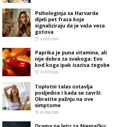
Psihologinja sa Harvarda
dijeli pet fraza koje
signaliziraju da je vaša veza
gotova
Posted
31/07/2026
on
Paprika je puna vitamina, ali
nije dobra za svakoga: Evo
kod koga ipak izaziva tegobe
Posted
31/07/2026
on
Toplotni talas ostavlja
posljedice i kada se završi:
Obratite pažnju na ove
simptome
Posted
01/08/2026
on
Drama na letu za Njemačku: