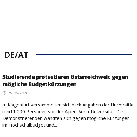
DE/AT
Studierende protestieren österreichweit gegen
mögliche Budgetkürzungen
Posted
29/05/2026
on
In Klagenfurt versammelten sich nach Angaben der Universität
rund 1.200 Personen vor der Alpen-Adria-Universität. Die
Demonstrierenden wandten sich gegen mögliche Kürzungen
im Hochschulbudget und...