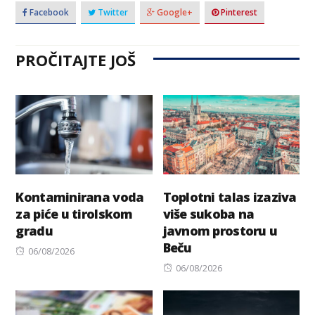
Facebook
Twitter
Google+
Pinterest
PROČITAJTE JOŠ
Kontaminirana voda
Toplotni talas izaziva
za piće u tirolskom
više sukoba na
gradu
javnom prostoru u
Beču
Posted
06/08/2026
on
Posted
06/08/2026
on