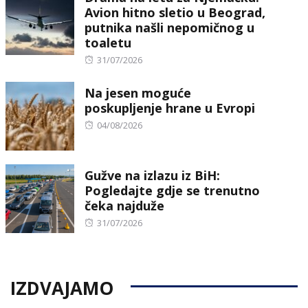
Avion hitno sletio u Beograd,
putnika našli nepomičnog u
toaletu
Posted
31/07/2026
on
Na jesen moguće
poskupljenje hrane u Evropi
Posted
04/08/2026
on
Gužve na izlazu iz BiH:
Pogledajte gdje se trenutno
čeka najduže
Posted
31/07/2026
on
IZDVAJAMO