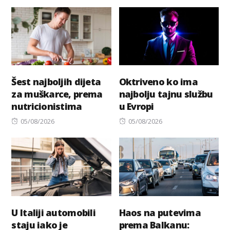
on
Šest najboljih dijeta
Oktriveno ko ima
za muškarce, prema
najbolju tajnu službu
nutricionistima
u Evropi
Posted
Posted
05/08/2026
05/08/2026
on
on
U Italiji automobili
Haos na putevima
staju iako je
prema Balkanu: