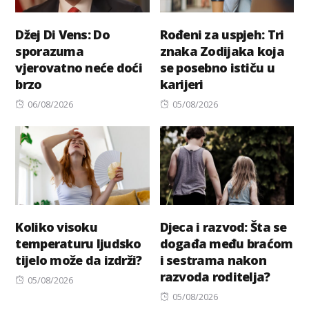
Džej Di Vens: Do
Rođeni za uspjeh: Tri
sporazuma
znaka Zodijaka koja
vjerovatno neće doći
se posebno ističu u
brzo
karijeri
Posted
Posted
06/08/2026
05/08/2026
on
on
Koliko visoku
Djeca i razvod: Šta se
temperaturu ljudsko
događa među braćom
tijelo može da izdrži?
i sestrama nakon
razvoda roditelja?
Posted
05/08/2026
on
Posted
05/08/2026