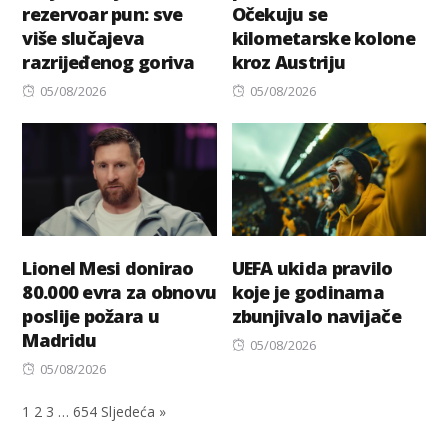
rezervoar pun: sve
Očekuju se
više slučajeva
kilometarske kolone
razrijeđenog goriva
kroz Austriju
Posted
Posted
05/08/2026
05/08/2026
on
on
Lionel Mesi donirao
UEFA ukida pravilo
80.000 evra za obnovu
koje je godinama
poslije požara u
zbunjivalo navijače
Madridu
Posted
05/08/2026
Posted
on
05/08/2026
on
1
2
3
…
654
Sljedeća »