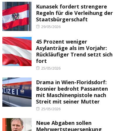
Kunasek fordert strengere
Regeln für die Verleihung der
Staatsbürgerschaft
Posted
29/05/2026
on
45 Prozent weniger
Asylanträge als im Vorjahr:
Rückläufiger Trend setzt sich
fort
Posted
25/05/2026
on
Drama in Wien-Floridsdorf:
Bosnier bedroht Passanten
mit Maschinenpistole nach
Streit mit seiner Mutter
Posted
25/05/2026
on
Neue Abgaben sollen
Mehrwertsteuersenkung