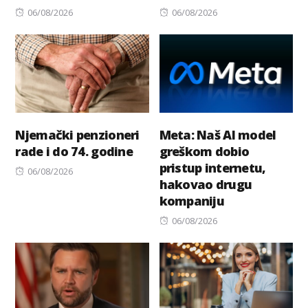
Posted
Posted
06/08/2026
06/08/2026
on
on
Njemački penzioneri
Meta: Naš AI model
rade i do 74. godine
greškom dobio
pristup internetu,
Posted
06/08/2026
hakovao drugu
on
kompaniju
Posted
06/08/2026
on