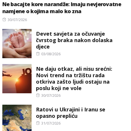
Ne bacajte kore narandže: Imaju nevjerovatne
namjene o kojima malo ko zna
Posted
30/07/2026
on
Devet savjeta za očuvanje
čvrstog braka nakon dolaska
djece
Posted
03/08/2026
on
Ne daju otkaz, ali nisu srećni:
Novi trend na tržištu rada
otkriva zašto ljudi ostaju na
poslu koji ne vole
Posted
30/07/2026
on
Ratovi u Ukrajini i Iranu se
opasno prepliću
Posted
31/07/2026
on