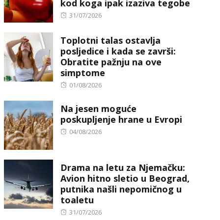
kod koga ipak izaziva tegobe
Posted
31/07/2026
on
Toplotni talas ostavlja
posljedice i kada se završi:
Obratite pažnju na ove
simptome
Posted
01/08/2026
on
Na jesen moguće
poskupljenje hrane u Evropi
Posted
04/08/2026
on
Drama na letu za Njemačku:
Avion hitno sletio u Beograd,
putnika našli nepomičnog u
toaletu
Posted
31/07/2026