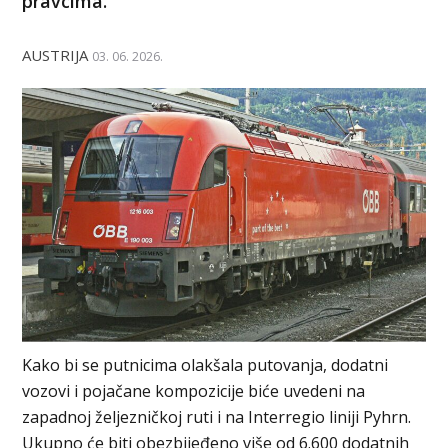
pravcima.
AUSTRIJA
03. 06. 2026.
Kako bi se putnicima olakšala putovanja, dodatni
vozovi i pojačane kompozicije biće uvedeni na
zapadnoj željezničkoj ruti i na Interregio liniji Pyhrn.
Ukupno će biti obezbijeđeno više od 6.600 dodatnih