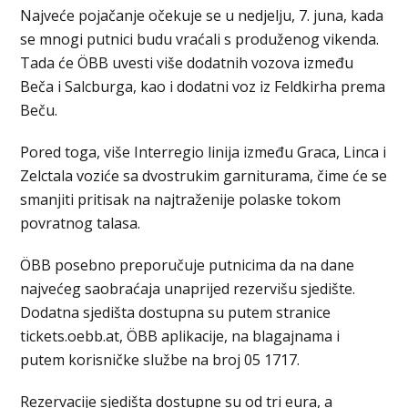
Najveće pojačanje očekuje se u nedjelju, 7. juna, kada
se mnogi putnici budu vraćali s produženog vikenda.
Tada će ÖBB uvesti više dodatnih vozova između
Beča i Salcburga, kao i dodatni voz iz Feldkirha prema
Beču.
Pored toga, više Interregio linija između Graca, Linca i
Zelctala voziće sa dvostrukim garniturama, čime će se
smanjiti pritisak na najtraženije polaske tokom
povratnog talasa.
ÖBB posebno preporučuje putnicima da na dane
najvećeg saobraćaja unaprijed rezervišu sjedište.
Dodatna sjedišta dostupna su putem stranice
tickets.oebb.at, ÖBB aplikacije, na blagajnama i
putem korisničke službe na broj 05 1717.
Rezervacije sjedišta dostupne su od tri eura, a