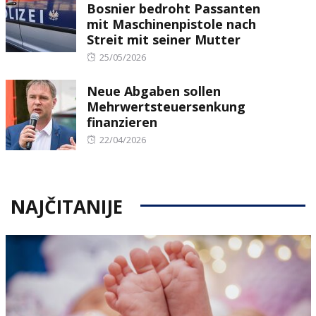
Bosnier bedroht Passanten
mit Maschinenpistole nach
Streit mit seiner Mutter
Posted
25/05/2026
on
Neue Abgaben sollen
Mehrwertsteuersenkung
finanzieren
Posted
22/04/2026
on
NAJČITANIJE