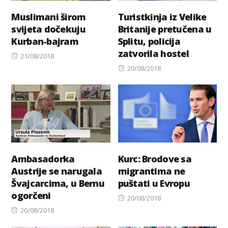
Muslimani širom
Turistkinja iz Velike
svijeta dočekuju
Britanije pretučena u
Kurban-bajram
Splitu, policija
zatvorila hostel
Posted
21/08/2018
on
Posted
20/08/2018
on
Ambasadorka
Kurc: Brodove sa
Austrije se narugala
migrantima ne
Švajcarcima, u Bernu
puštati u Evropu
ogorčeni
Posted
20/08/2018
Posted
on
20/08/2018
on