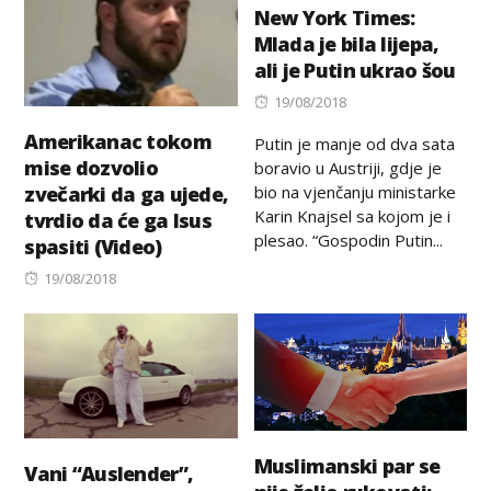
New York Times:
Mlada je bila lijepa,
ali je Putin ukrao šou
Posted
19/08/2018
on
Amerikanac tokom
Putin je manje od dva sata
mise dozvolio
boravio u Austriji, gdje je
bio na vjenčanju ministarke
zvečarki da ga ujede,
Karin Knajsel sa kojom je i
tvrdio da će ga Isus
plesao. “Gospodin Putin...
spasiti (Video)
Posted
19/08/2018
on
Muslimanski par se
Vani “Auslender”,