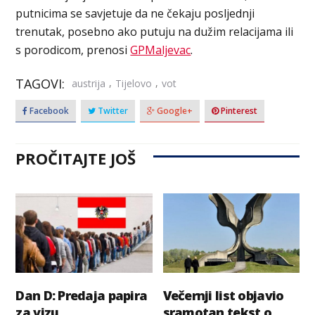
putnicima se savjetuje da ne čekaju posljednji
trenutak, posebno ako putuju na dužim relacijama ili
s porodicom, prenosi
GPMaljevac
.
TAGOVI:
,
,
austrija
Tijelovo
vot
Facebook
Twitter
Google+
Pinterest
PROČITAJTE JOŠ
Dan D: Predaja papira
Večernji list objavio
za vizu
sramotan tekst o