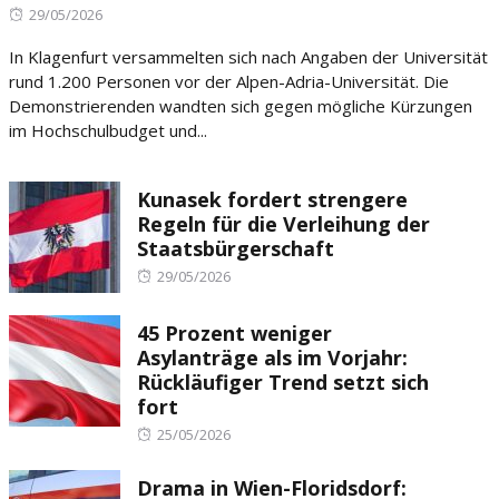
Posted
29/05/2026
on
In Klagenfurt versammelten sich nach Angaben der Universität
rund 1.200 Personen vor der Alpen-Adria-Universität. Die
Demonstrierenden wandten sich gegen mögliche Kürzungen
im Hochschulbudget und...
Kunasek fordert strengere
Regeln für die Verleihung der
Staatsbürgerschaft
Posted
29/05/2026
on
45 Prozent weniger
Asylanträge als im Vorjahr:
Rückläufiger Trend setzt sich
fort
Posted
25/05/2026
on
Drama in Wien-Floridsdorf: