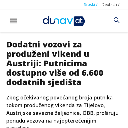
Srpski /
Deutsch /
Dodatni vozovi za
produženi vikend u
Austriji: Putnicima
dostupno više od 6.600
dodatnih sjedišta
Zbog očekivanog povećanog broja putnika
tokom produženog vikenda za Tijelovo,
Austrijske savezne željeznice, ÖBB, proširuju
ponudu vozova na najopterećenijim