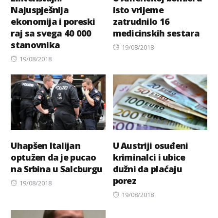
Najuspješnija
isto vrijeme
ekonomija i poreski
zatrudnilo 16
raj sa svega 40 000
medicinskih sestara
stanovnika
Posted
19/08/2018
Posted
on
19/08/2018
on
Uhapšen Italijan
U Austriji osuđeni
optužen da je pucao
kriminalci i ubice
na Srbina u Salcburgu
dužni da plaćaju
porez
Posted
19/08/2018
on
Posted
19/08/2018
on