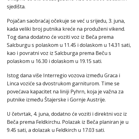
sjedišta.
Pojačan saobraćaj očekuje se već u srijedu, 3. juna,
kada veliki broj putnika kreće na produženi vikend.
Tog dana dodatno će voziti voz iz Beča prema
Salcburgu s polaskom u 11.45 i dolaskom u 14.31 sati,
kao i povratni voz iz Salcburga prema Beču s
polaskom u 16.30 i dolaskom u 19.15 sati.
Istog dana više Interregio vozova između Graca i
Linca voziće sa dvostrukom garniturom. Time se
povećava kapacitet na liniji Pyhrn, koja je važna za
putnike između Štajerske i Gornje Austrije.
U četvrtak, 4. juna, dodatno će voziti i direktni voz iz
Beča prema Feldkirchu. Polazak iz Beča planiran je u
9.45 sati, a dolazak u Feldkirch u 17.03 sati.