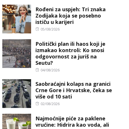
on
Rođeni za uspjeh: Tri znaka
Zodijaka koja se posebno
ističu u karijeri
Posted
05/08/2026
on
Politički plan ili haos koji je
izmakao kontroli: Ko snosi
odgovornost za juriš na
Seutu?
Posted
04/08/2026
on
Saobraćajni kolaps na granici
Crne Gore i Hrvatske, čeka se
više od 10 sati
Posted
02/08/2026
on
Najmoćnije piće za paklene
vrućine: Hidrira kao voda, ali