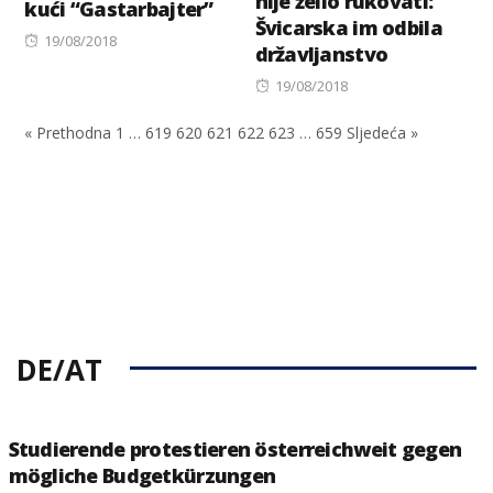
nije želio rukovati:
kući “Gastarbajter”
Švicarska im odbila
Posted
19/08/2018
državljanstvo
on
Posted
19/08/2018
on
« Prethodna
1
…
619
620
621
622
623
…
659
Sljedeća »
DE/AT
Studierende protestieren österreichweit gegen
mögliche Budgetkürzungen