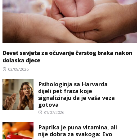
Devet savjeta za očuvanje čvrstog braka nakon
dolaska djece
Posted
03/08/2026
on
Psihologinja sa Harvarda
dijeli pet fraza koje
signaliziraju da je vaša veza
gotova
Posted
31/07/2026
on
Paprika je puna vitamina, ali
nije dobra za svakoga: Evo