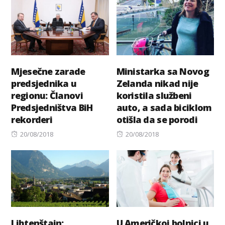
Mjesečne zarade
Ministarka sa Novog
predsjednika u
Zelanda nikad nije
regionu: Članovi
koristila službeni
Predsjedništva BiH
auto, a sada biciklom
rekorderi
otišla da se porodi
Posted
Posted
20/08/2018
20/08/2018
on
on
Lihtenštajn:
U Američkoj bolnici u