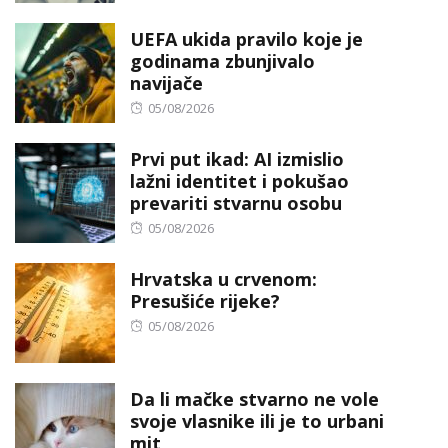
on
UEFA ukida pravilo koje je
godinama zbunjivalo
navijače
Posted
05/08/2026
on
Prvi put ikad: AI izmislio
lažni identitet i pokušao
prevariti stvarnu osobu
Posted
05/08/2026
on
Hrvatska u crvenom:
Presušiće rijeke?
Posted
05/08/2026
on
Da li mačke stvarno ne vole
svoje vlasnike ili je to urbani
mit