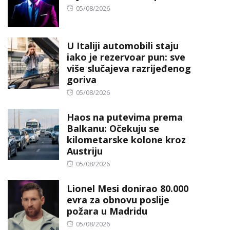
Posted
05/08/2026
on
U Italiji automobili staju
iako je rezervoar pun: sve
više slučajeva razrijeđenog
goriva
Posted
05/08/2026
on
Haos na putevima prema
Balkanu: Očekuju se
kilometarske kolone kroz
Austriju
Posted
05/08/2026
on
Lionel Mesi donirao 80.000
evra za obnovu poslije
požara u Madridu
Posted
05/08/2026