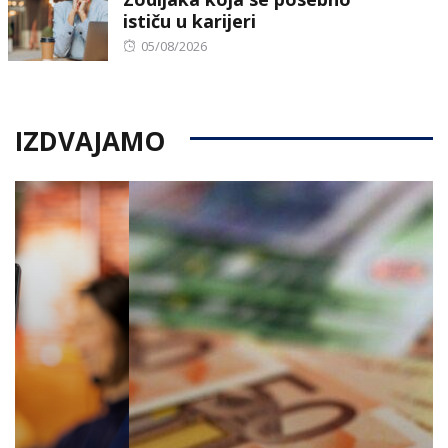
ističu u karijeri
Posted
05/08/2026
on
IZDVAJAMO