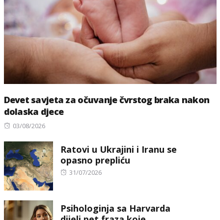
Devet savjeta za očuvanje čvrstog braka nakon
dolaska djece
Posted
03/08/2026
on
Ratovi u Ukrajini i Iranu se
opasno prepliću
Posted
31/07/2026
on
Psihologinja sa Harvarda
dijeli pet fraza koje