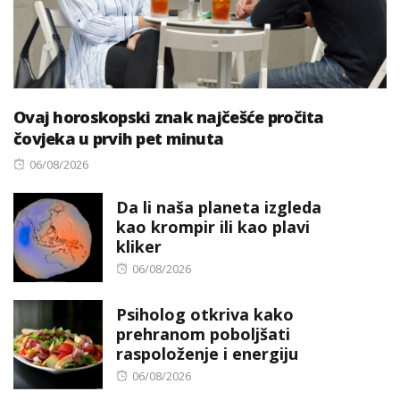
Ovaj horoskopski znak najčešće pročita
čovjeka u prvih pet minuta
Posted
06/08/2026
on
Da li naša planeta izgleda
kao krompir ili kao plavi
kliker
Posted
06/08/2026
on
Psiholog otkriva kako
prehranom poboljšati
raspoloženje i energiju
Posted
06/08/2026
on