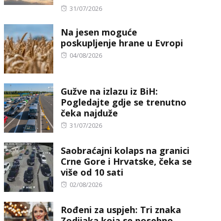
Posted
31/07/2026
on
Na jesen moguće
poskupljenje hrane u Evropi
Posted
04/08/2026
on
Gužve na izlazu iz BiH:
Pogledajte gdje se trenutno
čeka najduže
Posted
31/07/2026
on
Saobraćajni kolaps na granici
Crne Gore i Hrvatske, čeka se
više od 10 sati
Posted
02/08/2026
on
Rođeni za uspjeh: Tri znaka
Zodijaka koja se posebno