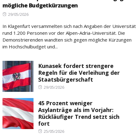
mögliche Budgetkürzungen
Posted
29/05/2026
on
In Klagenfurt versammelten sich nach Angaben der Universität
rund 1.200 Personen vor der Alpen-Adria-Universität. Die
Demonstrierenden wandten sich gegen mögliche Kürzungen
im Hochschulbudget und...
Kunasek fordert strengere
Regeln für die Verleihung der
Staatsbürgerschaft
Posted
29/05/2026
on
45 Prozent weniger
Asylanträge als im Vorjahr:
Rückläufiger Trend setzt sich
fort
Posted
25/05/2026
on