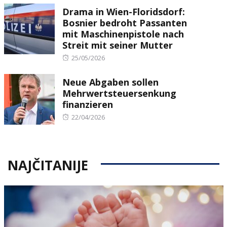
Drama in Wien-Floridsdorf:
Bosnier bedroht Passanten
mit Maschinenpistole nach
Streit mit seiner Mutter
Posted
25/05/2026
on
Neue Abgaben sollen
Mehrwertsteuersenkung
finanzieren
Posted
22/04/2026
on
NAJČITANIJE