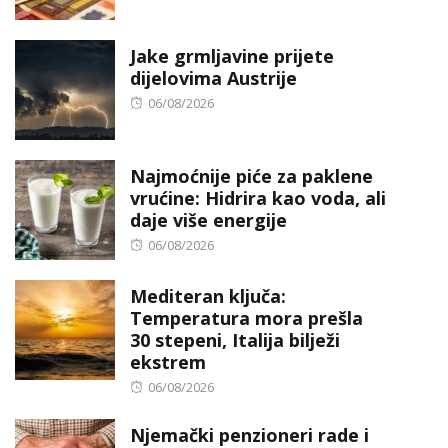
on
Jake grmljavine prijete
dijelovima Austrije
Posted
06/08/2026
on
Najmoćnije piće za paklene
vrućine: Hidrira kao voda, ali
daje više energije
Posted
06/08/2026
on
Mediteran ključa:
Temperatura mora prešla
30 stepeni, Italija bilježi
ekstrem
Posted
06/08/2026
on
Njemački penzioneri rade i