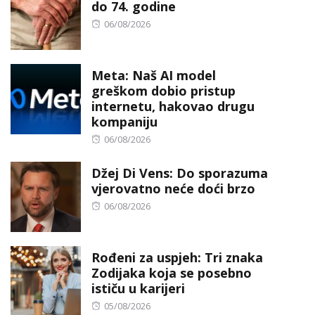
do 74. godine
Posted
06/08/2026
on
Meta: Naš AI model
greškom dobio pristup
internetu, hakovao drugu
kompaniju
Posted
06/08/2026
on
Džej Di Vens: Do sporazuma
vjerovatno neće doći brzo
Posted
06/08/2026
on
Rođeni za uspjeh: Tri znaka
Zodijaka koja se posebno
ističu u karijeri
Posted
05/08/2026