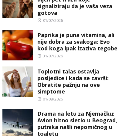
signaliziraju da je vaša veza
gotova
Posted
31/07/2026
on
Paprika je puna vitamina, ali
nije dobra za svakoga: Evo
kod koga ipak izaziva tegobe
Posted
31/07/2026
on
Toplotni talas ostavlja
posljedice i kada se završi:
Obratite pažnju na ove
simptome
Posted
01/08/2026
on
Drama na letu za Njemačku:
Avion hitno sletio u Beograd,
putnika našli nepomičnog u
toaletu