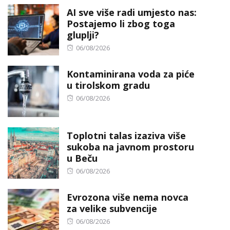
AI sve više radi umjesto nas:
Postajemo li zbog toga
gluplji?
Posted
06/08/2026
on
Kontaminirana voda za piće
u tirolskom gradu
Posted
06/08/2026
on
Toplotni talas izaziva više
sukoba na javnom prostoru
u Beču
Posted
06/08/2026
on
Evrozona više nema novca
za velike subvencije
Posted
06/08/2026