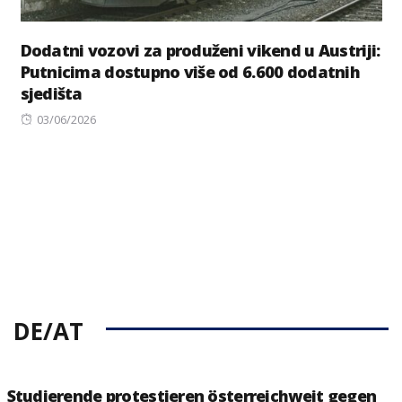
Dodatni vozovi za produženi vikend u Austriji:
Putnicima dostupno više od 6.600 dodatnih
sjedišta
Posted
03/06/2026
on
DE/AT
Studierende protestieren österreichweit gegen