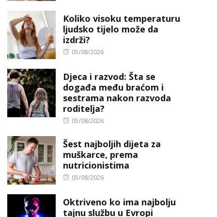
on
Koliko visoku temperaturu
ljudsko tijelo može da
izdrži?
Posted
05/08/2026
on
Djeca i razvod: Šta se
događa među braćom i
sestrama nakon razvoda
roditelja?
Posted
05/08/2026
on
Šest najboljih dijeta za
muškarce, prema
nutricionistima
Posted
05/08/2026
on
Oktriveno ko ima najbolju
tajnu službu u Evropi