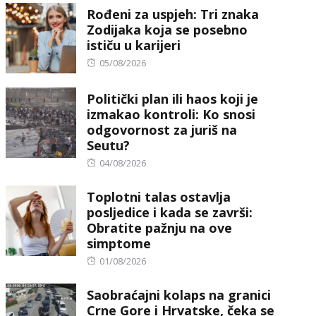
Rođeni za uspjeh: Tri znaka
Zodijaka koja se posebno
ističu u karijeri
Posted
05/08/2026
on
Politički plan ili haos koji je
izmakao kontroli: Ko snosi
odgovornost za juriš na
Seutu?
Posted
04/08/2026
on
Toplotni talas ostavlja
posljedice i kada se završi:
Obratite pažnju na ove
simptome
Posted
01/08/2026
on
Saobraćajni kolaps na granici
Crne Gore i Hrvatske, čeka se