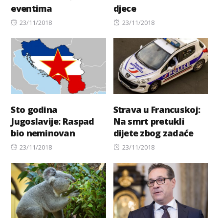
eventima
djece
Posted
Posted
23/11/2018
23/11/2018
on
on
Sto godina
Strava u Francuskoj:
Jugoslavije: Raspad
Na smrt pretukli
bio neminovan
dijete zbog zadaće
Posted
Posted
23/11/2018
23/11/2018
on
on