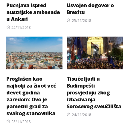
Pucnjava ispred
Usvojen dogovor o
austrijske ambasade
Brexitu
u Ankari
Posted
25/11/2018
Posted
on
25/11/2018
on
Proglašen kao
Tisuće ljudi u
najbolji za život već
Budimpešti
devet godina
prosvjeduju zbog
zaredom: Ovo je
izbacivanja
pametni grad za
Sorosevog sveučilišta
svakog stanovnika
Posted
24/11/2018
Posted
on
25/11/2018
on