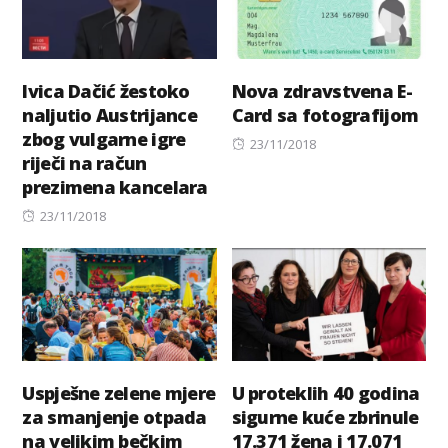
Ivica Dačić žestoko
Nova zdravstvena E-
naljutio Austrijance
Card sa fotografijom
zbog vulgarne igre
Posted
23/11/2018
riječi na račun
on
prezimena kancelara
Posted
23/11/2018
on
Uspješne zelene mjere
U proteklih 40 godina
za smanjenje otpada
sigurne kuće zbrinule
na velikim bečkim
17.371 žena i 17.071