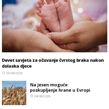
Devet savjeta za očuvanje čvrstog braka nakon
dolaska djece
Posted
03/08/2026
on
Na jesen moguće
poskupljenje hrane u Evropi
Posted
04/08/2026
on