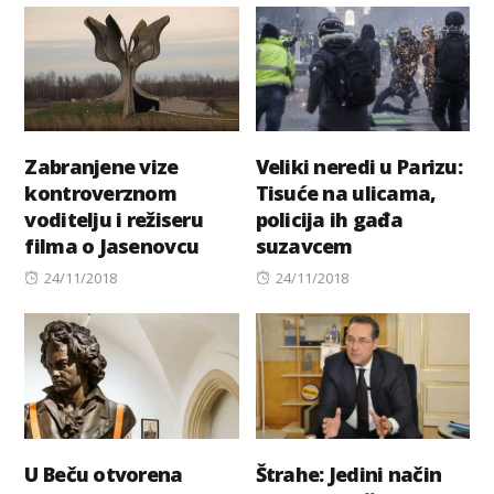
Zabranjene vize
Veliki neredi u Parizu:
kontroverznom
Tisuće na ulicama,
voditelju i režiseru
policija ih gađa
filma o Jasenovcu
suzavcem
Posted
Posted
24/11/2018
24/11/2018
on
on
U Beču otvorena
Štrahe: Jedini način