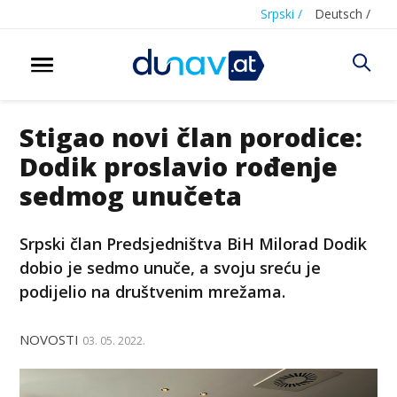
Srpski /
Deutsch /
Stigao novi član porodice:
Dodik proslavio rođenje
sedmog unučeta
Srpski član Predsjedništva BiH Milorad Dodik
dobio je sedmo unuče, a svoju sreću je
podijelio na društvenim mrežama.
NOVOSTI
03. 05. 2022.