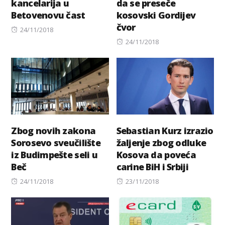
kancelarija u
da se preseče
Betovenovu čast
kosovski Gordijev
čvor
Posted
24/11/2018
on
Posted
24/11/2018
on
Zbog novih zakona
Sebastian Kurz izrazio
Sorosevo sveučilište
žaljenje zbog odluke
iz Budimpešte seli u
Kosova da poveća
Beč
carine BiH i Srbiji
Posted
Posted
24/11/2018
23/11/2018
on
on