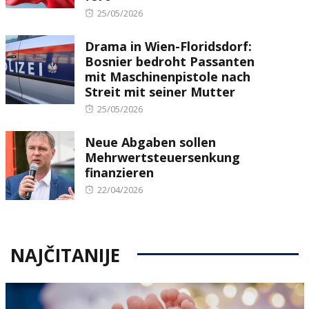
Posted
25/05/2026
on
Drama in Wien-Floridsdorf:
Bosnier bedroht Passanten
mit Maschinenpistole nach
Streit mit seiner Mutter
Posted
25/05/2026
on
Neue Abgaben sollen
Mehrwertsteuersenkung
finanzieren
Posted
22/04/2026
on
NAJČITANIJE