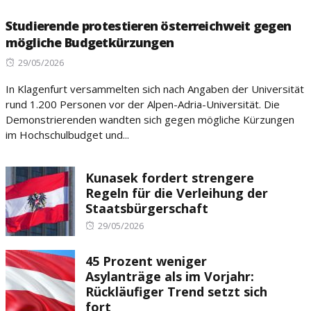
Studierende protestieren österreichweit gegen
mögliche Budgetkürzungen
Posted
29/05/2026
on
In Klagenfurt versammelten sich nach Angaben der Universität
rund 1.200 Personen vor der Alpen-Adria-Universität. Die
Demonstrierenden wandten sich gegen mögliche Kürzungen
im Hochschulbudget und...
Kunasek fordert strengere
Regeln für die Verleihung der
Staatsbürgerschaft
Posted
29/05/2026
on
45 Prozent weniger
Asylanträge als im Vorjahr:
Rückläufiger Trend setzt sich
fort