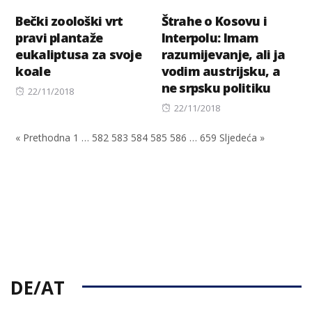
Bečki zoološki vrt
Štrahe o Kosovu i
pravi plantaže
Interpolu: Imam
eukaliptusa za svoje
razumijevanje, ali ja
koale
vodim austrijsku, a
ne srpsku politiku
Posted
22/11/2018
on
Posted
22/11/2018
on
« Prethodna
1
…
582
583
584
585
586
…
659
Sljedeća »
DE/AT