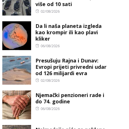
više od 10 sati
Posted
02/08/2026
on
Da li naša planeta izgleda
kao krompir ili kao plavi
kliker
Posted
06/08/2026
on
Presušuju Rajna i Dunav:
Evropi prijeti privredni udar
od 126 milijardi evra
Posted
02/08/2026
on
Njemački penzioneri rade i
do 74. godine
Posted
06/08/2026
on