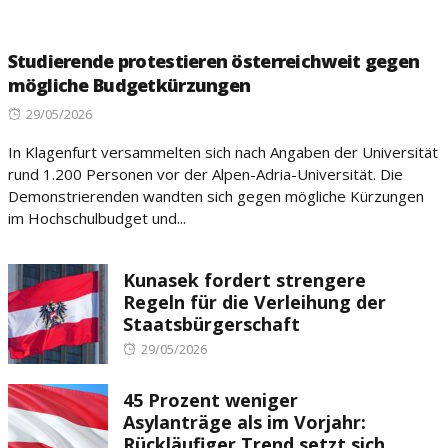
Studierende protestieren österreichweit gegen
mögliche Budgetkürzungen
Posted
29/05/2026
on
In Klagenfurt versammelten sich nach Angaben der Universität
rund 1.200 Personen vor der Alpen-Adria-Universität. Die
Demonstrierenden wandten sich gegen mögliche Kürzungen
im Hochschulbudget und...
Kunasek fordert strengere
Regeln für die Verleihung der
Staatsbürgerschaft
Posted
29/05/2026
on
45 Prozent weniger
Asylanträge als im Vorjahr:
Rückläufiger Trend setzt sich