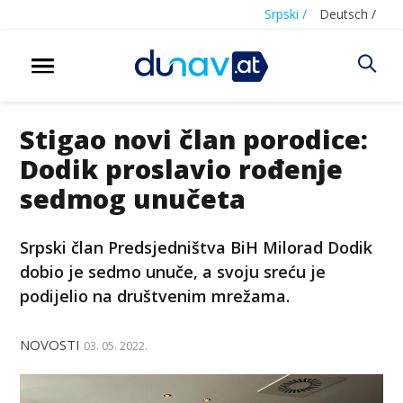
Srpski /
Deutsch /
Stigao novi član porodice:
Dodik proslavio rođenje
sedmog unučeta
Srpski član Predsjedništva BiH Milorad Dodik
dobio je sedmo unuče, a svoju sreću je
podijelio na društvenim mrežama.
NOVOSTI
03. 05. 2022.