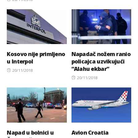
on
Kosovo nije primljeno
Napadač nožem ranio
u Interpol
policajca uzvikujući
“Alahu ekbar”
Posted
20/11/2018
on
Posted
20/11/2018
on
Napad u bolnici u
Avion Croatia