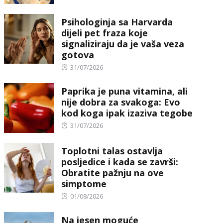
Psihologinja sa Harvarda
dijeli pet fraza koje
signaliziraju da je vaša veza
gotova
Posted
31/07/2026
on
Paprika je puna vitamina, ali
nije dobra za svakoga: Evo
kod koga ipak izaziva tegobe
Posted
31/07/2026
on
Toplotni talas ostavlja
posljedice i kada se završi:
Obratite pažnju na ove
simptome
Posted
01/08/2026
on
Na jesen moguće