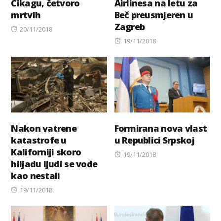
Čikagu, četvoro
Airlinesa na letu za
mrtvih
Beč preusmjeren u
Zagreb
Posted
20/11/2018
on
Posted
19/11/2018
on
Nakon vatrene
Formirana nova vlast
katastrofe u
u Republici Srpskoj
Kaliforniji skoro
Posted
19/11/2018
hiljadu ljudi se vode
on
kao nestali
Posted
19/11/2018
on