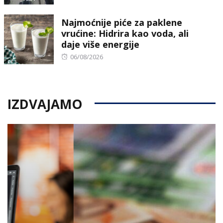
on
Najmoćnije piće za paklene
vrućine: Hidrira kao voda, ali
daje više energije
Posted
06/08/2026
on
IZDVAJAMO