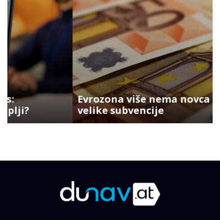
Evrozona više nema novca za
velike subvencije