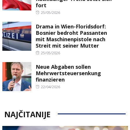
fort
Posted
25/05/2026
on
Drama in Wien-Floridsdorf:
Bosnier bedroht Passanten
mit Maschinenpistole nach
Streit mit seiner Mutter
Posted
25/05/2026
on
Neue Abgaben sollen
Mehrwertsteuersenkung
finanzieren
Posted
22/04/2026
on
NAJČITANIJE