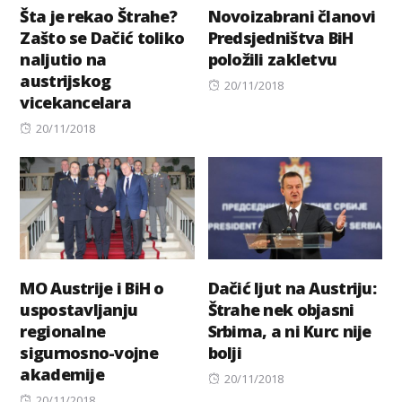
Šta je rekao Štrahe?
Novoizabrani članovi
Zašto se Dačić toliko
Predsjedništva BiH
naljutio na
položili zakletvu
austrijskog
Posted
20/11/2018
vicekancelara
on
Posted
20/11/2018
on
MO Austrije i BiH o
Dačić ljut na Austriju:
uspostavljanju
Štrahe nek objasni
regionalne
Srbima, a ni Kurc nije
sigurnosno-vojne
bolji
akademije
Posted
20/11/2018
Posted
on
20/11/2018