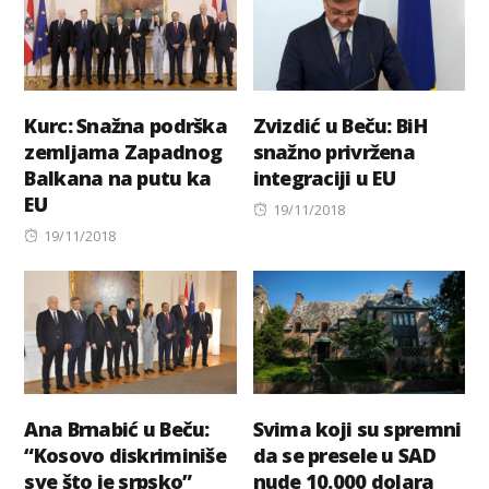
Kurc: Snažna podrška
Zvizdić u Beču: BiH
zemljama Zapadnog
snažno privržena
Balkana na putu ka
integraciji u EU
EU
Posted
19/11/2018
Posted
on
19/11/2018
on
Ana Brnabić u Beču:
Svima koji su spremni
“Kosovo diskriminiše
da se presele u SAD
sve što je srpsko”
nude 10.000 dolara