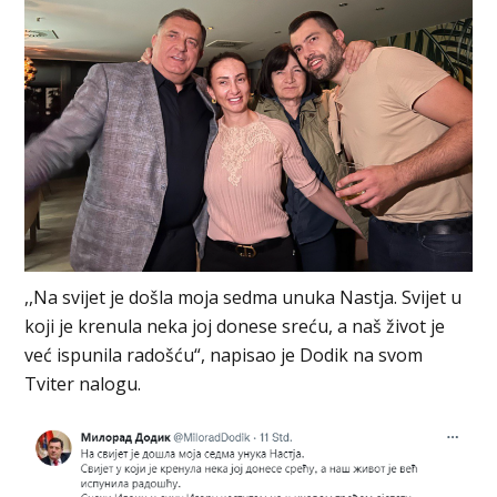
,,Na svijet je došla moja sedma unuka Nastja. Svijet u
koji je krenula neka joj donese sreću, a naš život je
već ispunila radošću“, napisao je Dodik na svom
Tviter nalogu.