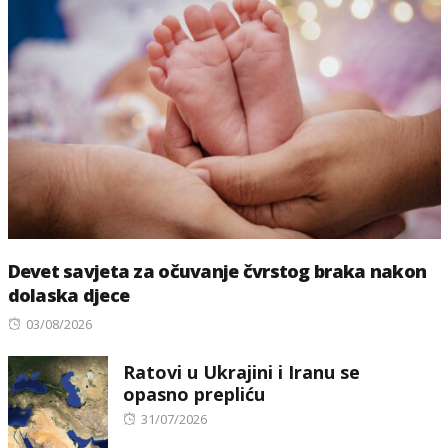
Devet savjeta za očuvanje čvrstog braka nakon
dolaska djece
Posted
03/08/2026
on
Ratovi u Ukrajini i Iranu se
opasno prepliću
Posted
31/07/2026
on