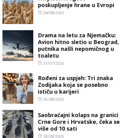
poskupljenje hrane u Evropi
Posted
04/08/2026
on
Drama na letu za Njemačku:
Avion hitno sletio u Beograd,
putnika našli nepomičnog u
toaletu
Posted
31/07/2026
on
Rođeni za uspjeh: Tri znaka
Zodijaka koja se posebno
ističu u karijeri
Posted
05/08/2026
on
Saobraćajni kolaps na granici
Crne Gore i Hrvatske, čeka se
više od 10 sati
Posted
02/08/2026