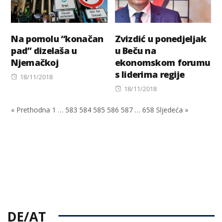
Na pomolu “konačan
Zvizdić u ponedjeljak
pad” dizelaša u
u Beču na
Njemačkoj
ekonomskom forumu
s liderima regije
Posted
18/11/2018
on
Posted
18/11/2018
on
« Prethodna
1
…
583
584
585
586
587
…
658
Sljedeća »
DE/AT