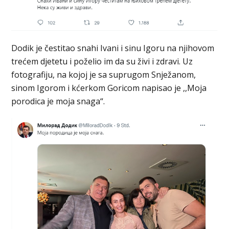
Dodik je čestitao snahi Ivani i sinu Igoru na njihovom
trećem djetetu i poželio im da su živi i zdravi. Uz
fotografiju, na kojoj je sa suprugom Snježanom,
sinom Igorom i kćerkom Goricom napisao je ,,Moja
porodica je moja snaga“.