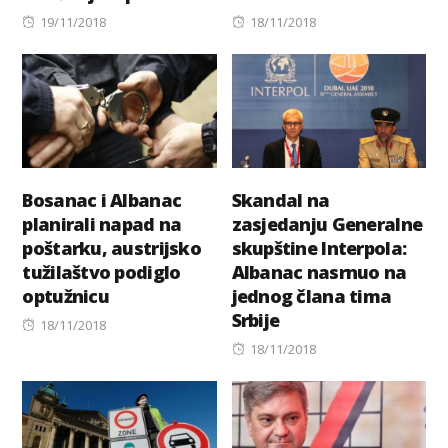
Posted
Posted
19/11/2018
18/11/2018
on
on
Bosanac i Albanac
Skandal na
planirali napad na
zasjedanju Generalne
poštarku, austrijsko
skupštine Interpola:
tužilaštvo podiglo
Albanac nasrnuo na
optužnicu
jednog člana tima
Srbije
Posted
18/11/2018
on
Posted
18/11/2018
on