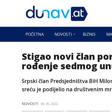
POČETNA
NOVOSTI
BIZNIS
MA
Stigao novi član po
rođenje sedmog un
Srpski član Predsjedništva BiH Milo
sreću je podijelio na društvenim m
NOVOSTI
03. 05. 2022.