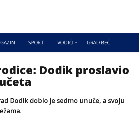
GAZIN
SPORT
VODIČI
GRAD BEČ
rodice: Dodik proslavio
učeta
rad Dodik dobio je sedmo unuče, a svoju
režama.