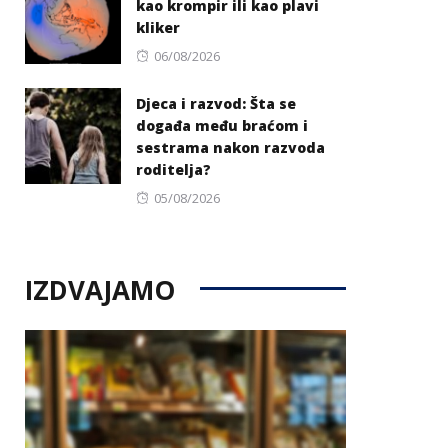
kao krompir ili kao plavi
kliker
Posted
06/08/2026
on
Djeca i razvod: Šta se
događa među braćom i
sestrama nakon razvoda
roditelja?
Posted
05/08/2026
on
IZDVAJAMO