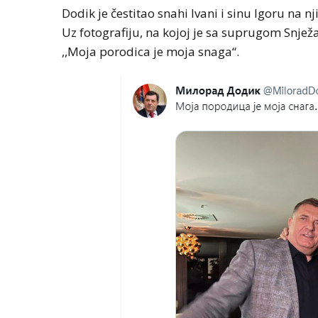
Dodik je čestitao snahi Ivani i sinu Igoru na n
Uz fotografiju, na kojoj je sa suprugom Snj
,,Moja porodica je moja snaga“.