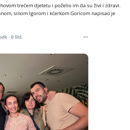
jihovom trećem djetetu i poželio im da su živi i zdravi.
ežanom, sinom Igorom i kćerkom Goricom napisao je