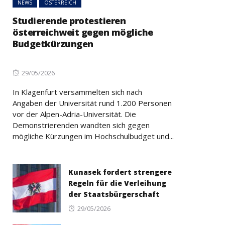
NEWS
ÖSTERREICH
Studierende protestieren
österreichweit gegen mögliche
Budgetkürzungen
Posted
29/05/2026
on
In Klagenfurt versammelten sich nach
Angaben der Universität rund 1.200 Personen
vor der Alpen-Adria-Universität. Die
Demonstrierenden wandten sich gegen
mögliche Kürzungen im Hochschulbudget und...
Kunasek fordert strengere
Regeln für die Verleihung
der Staatsbürgerschaft
Posted
29/05/2026
on