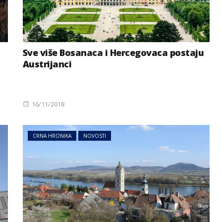
Sve više Bosanaca i Hercegovaca postaju
Austrijanci
Posted
16/11/2018
on
CRNA HRONIKA
NOVOSTI