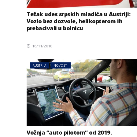
Težak udes srpskih mladića u Austriji:
Vozio bez dozvole, helikopterom ih
prebacivali u bolnicu
Posted
16/11/2018
on
AUSTRIJA
NOVOSTI
BIZNIS
Energetski probl
niskog vodostaj
Vožnja “auto pilotom” od 2019.