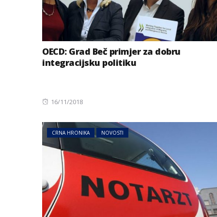
OECD: Grad Beč primjer za dobru
integracijsku politiku
Posted
16/11/2018
on
CRNA HRONIKA
NOVOSTI