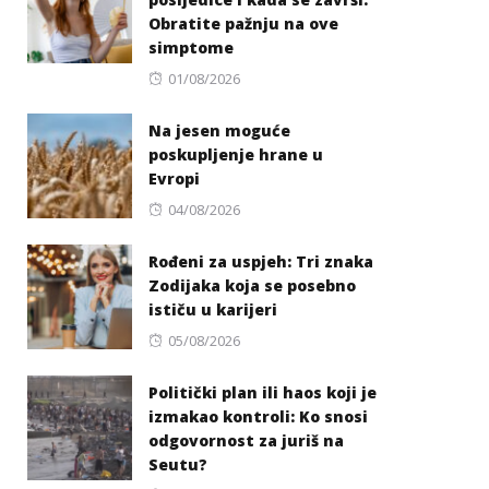
Obratite pažnju na ove
simptome
Posted
01/08/2026
on
Na jesen moguće
poskupljenje hrane u
Evropi
Posted
04/08/2026
on
Rođeni za uspjeh: Tri znaka
Zodijaka koja se posebno
ističu u karijeri
Posted
05/08/2026
on
Politički plan ili haos koji je
izmakao kontroli: Ko snosi
odgovornost za juriš na
Seutu?