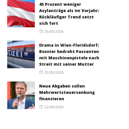
45 Prozent weniger
Asylanträge als im Vorjahr:
Rückläufiger Trend setzt
sich fort
Posted
25/05/2026
on
Drama in Wien-Floridsdorf:
Bosnier bedroht Passanten
mit Maschinenpistole nach
Streit mit seiner Mutter
Posted
25/05/2026
on
Neue Abgaben sollen
Mehrwertsteuersenkung
finanzieren
Posted
22/04/2026
on