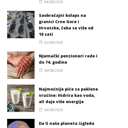
Posted
04/08/2026
on
Saobraćajni kolaps na
granici Crne Gore i
Hrvatske, čeka se više od
10 sati
Posted
02/08/2026
on
Njemački penzioneri rade i
do 74. godine
Posted
06/08/2026
on
Najmoćnije piće za paklene
vrućine: Hidrira kao voda,
ali daje više energije
Posted
06/08/2026
on
Da li naša planeta izgleda