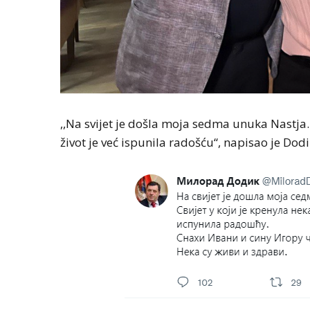
,,Na svijet je došla moja sedma unuka Nastja. 
život je već ispunila radošću“, napisao je Dod