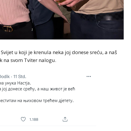
Svijet u koji je krenula neka joj donese sreću, a naš
ik na svom Tviter nalogu.