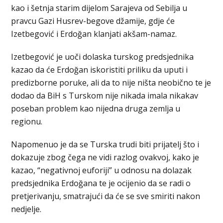
kao i šetnja starim dijelom Sarajeva od Sebilja u
pravcu Gazi Husrev-begove džamije, gdje će
Izetbegović i Erdoğan klanjati akšam-namaz.
Izetbegović je uoči dolaska turskog predsjednika
kazao da će Erdoğan iskoristiti priliku da uputi i
predizborne poruke, ali da to nije ništa neobično te je
dodao da BiH s Turskom nije nikada imala nikakav
poseban problem kao nijedna druga zemlja u
regionu.
Napomenuo je da se Turska trudi biti prijatelj što i
dokazuje zbog čega ne vidi razlog ovakvoj, kako je
kazao, “negativnoj euforiji” u odnosu na dolazak
predsjednika Erdoğana te je ocijenio da se radi o
pretjerivanju, smatrajući da će se sve smiriti nakon
nedjelje.