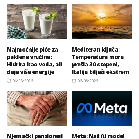
on
on
Najmoćnije piće za
Mediteran ključa:
paklene vrućine:
Temperatura mora
Hidrira kao voda, ali
prešla 30 stepeni,
daje više energije
Italija bilježi ekstrem
Posted
Posted
06/08/2026
06/08/2026
on
on
Njemački penzioneri
Meta: Naš AI model