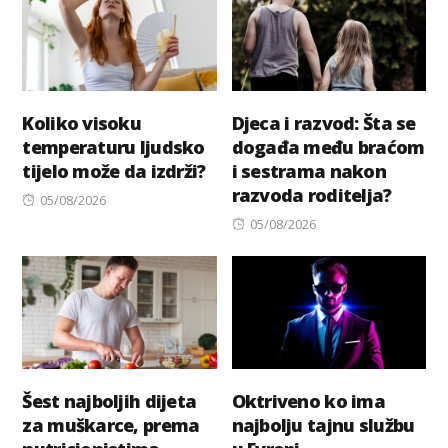
Koliko visoku
Djeca i razvod: Šta se
temperaturu ljudsko
događa među braćom
tijelo može da izdrži?
i sestrama nakon
razvoda roditelja?
Posted
05/08/2026
on
Posted
05/08/2026
on
Šest najboljih dijeta
Oktriveno ko ima
za muškarce, prema
najbolju tajnu službu