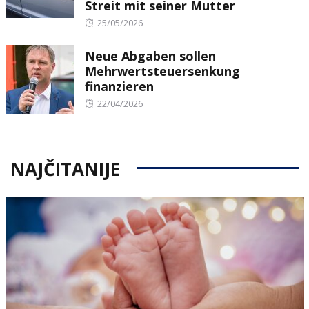
Streit mit seiner Mutter
Posted
25/05/2026
on
Neue Abgaben sollen
Mehrwertsteuersenkung
finanzieren
Posted
22/04/2026
on
NAJČITANIJE