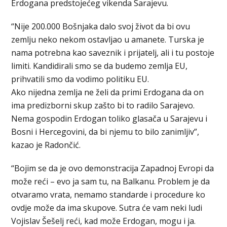
Erdogana predstojećeg vikenda Sarajevu.
“Nije 200.000 Bošnjaka dalo svoj život da bi ovu
zemlju neko nekom ostavljao u amanete. Turska je
nama potrebna kao saveznik i prijatelj, ali i tu postoje
limiti. Kandidirali smo se da budemo zemlja EU,
prihvatili smo da vodimo politiku EU.
Ako nijedna zemlja ne želi da primi Erdogana da on
ima predizborni skup zašto bi to radilo Sarajevo.
Nema gospodin Erdogan toliko glasača u Sarajevu i
Bosni i Hercegovini, da bi njemu to bilo zanimljiv”,
kazao je Radončić.
“Bojim se da je ovo demonstracija Zapadnoj Evropi da
može reći – evo ja sam tu, na Balkanu. Problem je da
otvaramo vrata, nemamo standarde i procedure ko
ovdje može da ima skupove. Sutra će vam neki ludi
Vojislav Šešelj reći, kad može Erdogan, mogu i ja.