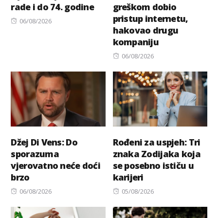
rade i do 74. godine
greškom dobio
pristup internetu,
Posted
06/08/2026
hakovao drugu
on
kompaniju
Posted
06/08/2026
on
Džej Di Vens: Do
Rođeni za uspjeh: Tri
sporazuma
znaka Zodijaka koja
vjerovatno neće doći
se posebno ističu u
brzo
karijeri
Posted
Posted
06/08/2026
05/08/2026
on
on