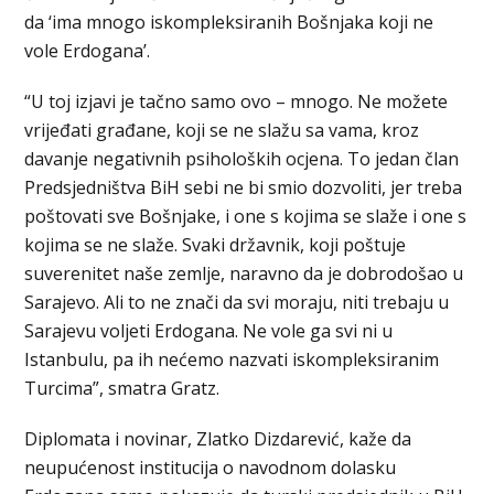
da ‘ima mnogo iskompleksiranih Bošnjaka koji ne
vole Erdogana’.
“U toj izjavi je tačno samo ovo – mnogo. Ne možete
vrijeđati građane, koji se ne slažu sa vama, kroz
davanje negativnih psiholoških ocjena. To jedan član
Predsjedništva BiH sebi ne bi smio dozvoliti, jer treba
poštovati sve Bošnjake, i one s kojima se slaže i one s
kojima se ne slaže. Svaki državnik, koji poštuje
suverenitet naše zemlje, naravno da je dobrodošao u
Sarajevo. Ali to ne znači da svi moraju, niti trebaju u
Sarajevu voljeti Erdogana. Ne vole ga svi ni u
Istanbulu, pa ih nećemo nazvati iskompleksiranim
Turcima”, smatra Gratz.
Diplomata i novinar, Zlatko Dizdarević, kaže da
neupućenost institucija o navodnom dolasku