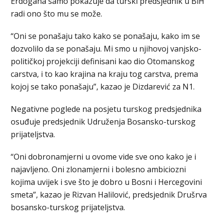
Erdogana samo pokazuje da turski predsjednik u BiH
radi ono što mu se može.
“Oni se ponašaju tako kako se ponašaju, kako im se
dozvolilo da se ponašaju. Mi smo u njihovoj vanjsko-
političkoj projekciji definisani kao dio Otomanskog
carstva, i to kao krajina na kraju tog carstva, prema
kojoj se tako ponašaju”, kazao je Dizdarević za N1.
Negativne poglede na posjetu turskog predsjednika
osuđuje predsjednik Udruženja Bosansko-turskog
prijateljstva.
“Oni dobronamjerni u ovome vide sve ono kako je i
najavljeno. Oni zlonamjerni i bolesno ambiciozni
kojima uvijek i sve što je dobro u Bosni i Hercegovini
smeta”, kazao je Rizvan Halilović, predsjednik Drušrva
bosansko-turskog prijateljstva.