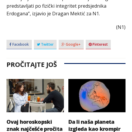
predstavljati po fizički integritet predsjednika
Erdogana”, izjavio je Dragan Mektić za N1.
(N1)
Facebook
Twitter
Google+
Pinterest
PROČITAJTE JOŠ
Ovaj horoskopski
Da li naša planeta
znak najčešće pročita
izgleda kao krompir