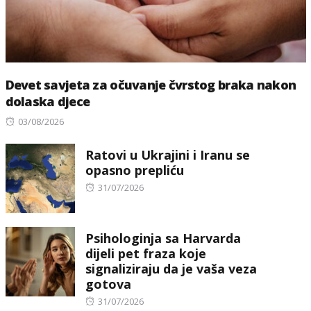
Devet savjeta za očuvanje čvrstog braka nakon
dolaska djece
Posted
03/08/2026
on
Ratovi u Ukrajini i Iranu se
opasno prepliću
Posted
31/07/2026
on
Psihologinja sa Harvarda
dijeli pet fraza koje
signaliziraju da je vaša veza
gotova
Posted
31/07/2026