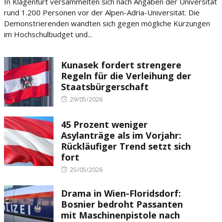
In Klagenfurt versammelten sich nach Angaben der Universität
rund 1.200 Personen vor der Alpen-Adria-Universität. Die
Demonstrierenden wandten sich gegen mögliche Kürzungen
im Hochschulbudget und...
Kunasek fordert strengere
Regeln für die Verleihung der
Staatsbürgerschaft
Posted
29/05/2026
on
45 Prozent weniger
Asylanträge als im Vorjahr:
Rückläufiger Trend setzt sich
fort
Posted
25/05/2026
on
Drama in Wien-Floridsdorf:
Bosnier bedroht Passanten
mit Maschinenpistole nach