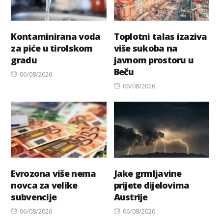
Kontaminirana voda
Toplotni talas izaziva
za piće u tirolskom
više sukoba na
gradu
javnom prostoru u
Beču
Posted
06/08/2026
on
Posted
06/08/2026
on
Evrozona više nema
Jake grmljavine
novca za velike
prijete dijelovima
subvencije
Austrije
Posted
Posted
06/08/2026
06/08/2026