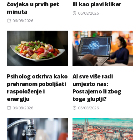
čovjeka u prvih pet
ili kao plavi kliker
minuta
Posted
06/08/2026
Posted
on
06/08/2026
on
Psiholog otkriva kako
AI sve više radi
prehranom poboljšati
umjesto nas:
raspoloženje i
Postajemo li zbog
energiju
toga gluplji?
Posted
Posted
06/08/2026
06/08/2026
on
on