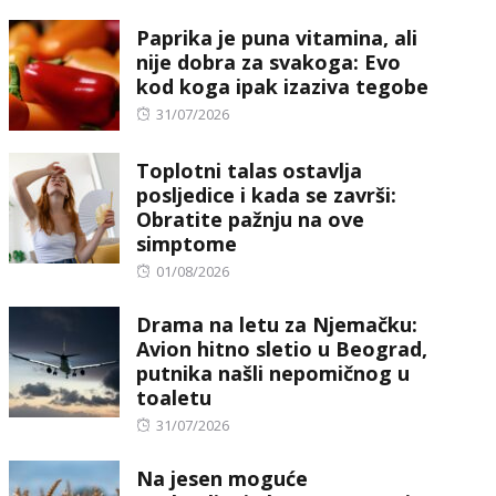
on
Paprika je puna vitamina, ali
nije dobra za svakoga: Evo
kod koga ipak izaziva tegobe
Posted
31/07/2026
on
Toplotni talas ostavlja
posljedice i kada se završi:
Obratite pažnju na ove
simptome
Posted
01/08/2026
on
Drama na letu za Njemačku:
Avion hitno sletio u Beograd,
putnika našli nepomičnog u
toaletu
Posted
31/07/2026
on
Na jesen moguće