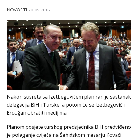
NOVOSTI
20. 05. 2018.
Nakon susreta sa Izetbegovićem planiran je sаstаnаk
dеlеgаciја BiH i Turske, a potom će se Izetbegović i
Erdoğan obratiti medijima.
Planom posjete turskog predsjednika BiH predviđeno
je polaganje cvijeća na Šehidskom mezarju Kovači,