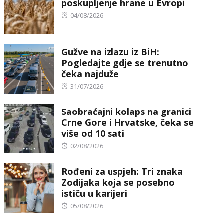
poskupljenje hrane u Evropi
Posted
04/08/2026
on
Gužve na izlazu iz BiH:
Pogledajte gdje se trenutno
čeka najduže
Posted
31/07/2026
on
Saobraćajni kolaps na granici
Crne Gore i Hrvatske, čeka se
više od 10 sati
Posted
02/08/2026
on
Rođeni za uspjeh: Tri znaka
Zodijaka koja se posebno
ističu u karijeri
Posted
05/08/2026
on