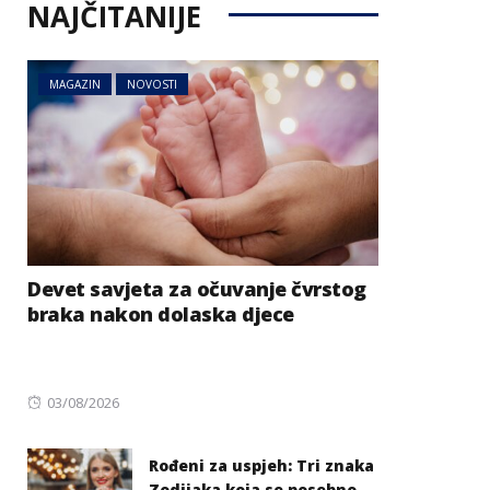
NAJČITANIJE
MAGAZIN
NOVOSTI
Devet savjeta za očuvanje čvrstog
braka nakon dolaska djece
Posted
03/08/2026
on
Rođeni za uspjeh: Tri znaka
Zodijaka koja se posebno