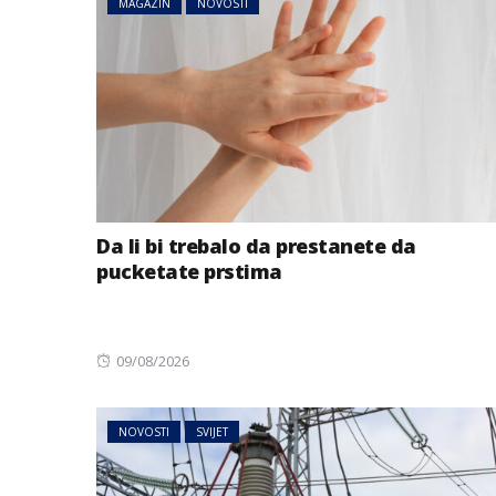
MAGAZIN
NOVOSTI
Da li bi trebalo da prestanete da
pucketate prstima
Posted
09/08/2026
on
NOVOSTI
SVIJET