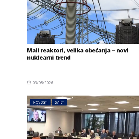
Mali reaktori, velika obećanja – novi
nuklearni trend
Posted
09/08/2026
on
NOVOSTI
SVIJET