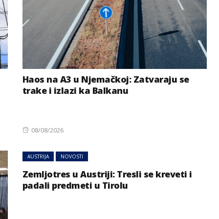
Haos na A3 u Njemačkoj: Zatvaraju se
trake i izlazi ka Balkanu
Posted
08/08/2026
on
AUSTRIJA
NOVOSTI
Zemljotres u Austriji: Tresli se kreveti i
padali predmeti u Tirolu