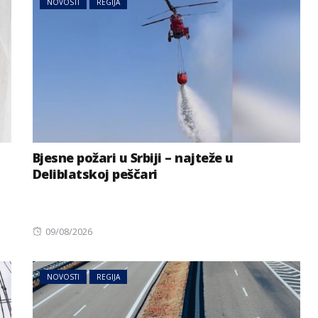
NOVOSTI
REGIJA
Bjesne požari u Srbiji – najteže u
Deliblatskoj peščari
Posted
09/08/2026
on
NOVOSTI
REGIJA