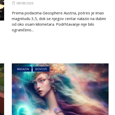
Posted
08/08/2026
on
Prema podacima Geosphere Austria, potres je imao
magnitudu 3,5, dok se njegov centar nalazio na dubini
od oko osam kilometara. Podrhtavanje nije bilo
ograničeno...
BIZNIS
NOVOSTI
AI neće ugasiti sva radna
a
mjesta: Ovo su najtraženiji
ucketate
poslovi u Evropi u 2026.
MAGAZIN
NOVOSTI
godini