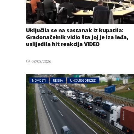
Uključila se na sastanak iz kupatila:
Gradonačelnik vidio šta joj je iza leđa,
uslijedila hit reakcija VIDEO
Posted
08/08/2026
MAGAZIN
NOVOSTI
on
Da li bi trebalo d
prestanete da p
NOVOSTI
REGIJA
UNCATEGORIZED
prstima