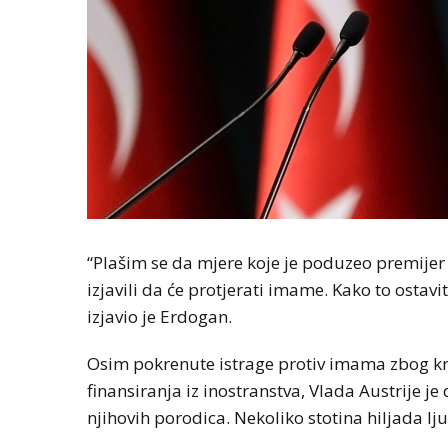
“Plašim se da mjere koje je poduzeo premijer A
izjavili da će protjerati imame. Kako to ostav
izjavio je Erdogan.
Osim pokrenute istrage protiv imama zbog kr
finansiranja iz inostranstva, Vlada Austrije j
njihovih porodica. Nekoliko stotina hiljada ljud