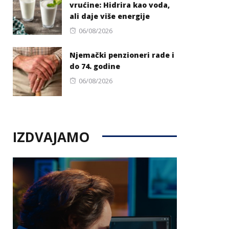
vrućine: Hidrira kao voda,
ali daje više energije
Posted
06/08/2026
on
Njemački penzioneri rade i
do 74. godine
Posted
06/08/2026
on
IZDVAJAMO