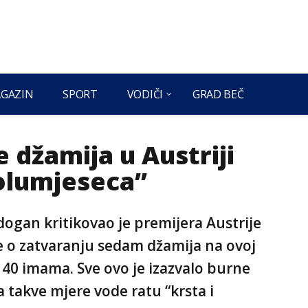
GAZIN
SPORT
VODIČI
GRAD BEČ
 džamija u Austriji
polumjeseca”
ogan kritikovao je premijera Austrije
e o zatvaranju sedam džamija na ovoj
iv 40 imama. Sve ovo je izazvalo burne
a takve mjere vode ratu “krsta i