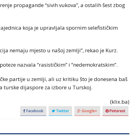
enje propagande “sivih vukova”, a ostalih šest zbog
ajednica koja je upravljala spornim selefističkim
acija nemaju mjesto u našoj zemlji”, rekao je Kurz.
 poteze nazvala “rasističkim” i “nedemokratskim”.
ke partije u zemlji, ali uz kritiku što je donesena baš
 turske dijaspore za izbore u Turskoj.
(klix.ba)
Facebook
Twitter
Google+
Pinterest