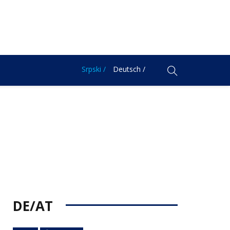
Srpski /
Deutsch /
DE/AT