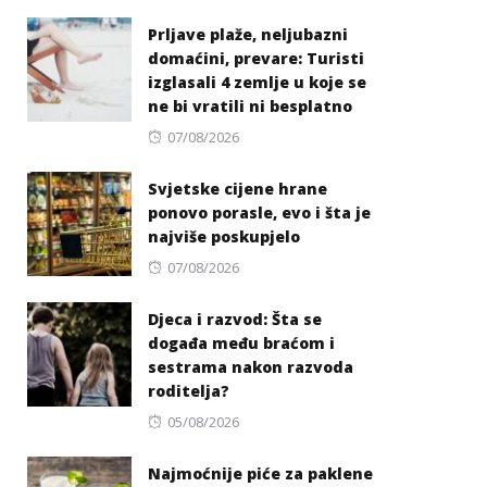
on
Prljave plaže, neljubazni
domaćini, prevare: Turisti
izglasali 4 zemlje u koje se
ne bi vratili ni besplatno
Posted
07/08/2026
on
Svjetske cijene hrane
ponovo porasle, evo i šta je
najviše poskupjelo
Posted
07/08/2026
on
Djeca i razvod: Šta se
događa među braćom i
sestrama nakon razvoda
roditelja?
Posted
05/08/2026
on
Najmoćnije piće za paklene