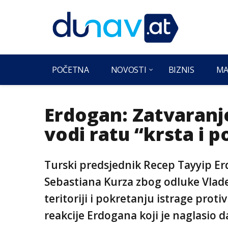
POČETNA
NOVOSTI
BIZNIS
MA
Erdogan: Zatvaranje
vodi ratu “krsta i 
Turski predsjednik Recep Tayyip Erd
Sebastiana Kurza zbog odluke Vlad
teritoriji i pokretanju istrage prot
reakcije Erdogana koji je naglasio d