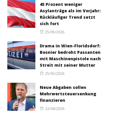
45 Prozent weniger
Asylanträge als im Vorjahr:
Rückläufiger Trend setzt
sich fort
Posted
25/05/2026
on
Drama in Wien-Floridsdorf:
Bosnier bedroht Passanten
mit Maschinenpistole nach
Streit mit seiner Mutter
Posted
25/05/2026
on
Neue Abgaben sollen
Mehrwertsteuersenkung
finanzieren
Posted
22/04/2026
on