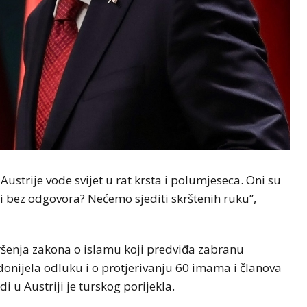
ustrije vode svijet u rat krsta i polumjeseca. Oni su
iti bez odgovora? Nećemo sjediti skrštenih ruku”,
šenja zakona o islamu koji predviđa zabranu
e donijela odluku i o protjerivanju 60 imama i članova
i u Austriji je turskog porijekla.