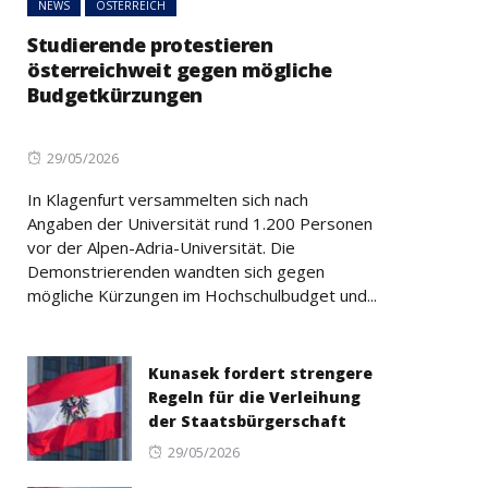
NEWS
ÖSTERREICH
Studierende protestieren
österreichweit gegen mögliche
Budgetkürzungen
Posted
29/05/2026
on
In Klagenfurt versammelten sich nach
Angaben der Universität rund 1.200 Personen
vor der Alpen-Adria-Universität. Die
Demonstrierenden wandten sich gegen
mögliche Kürzungen im Hochschulbudget und...
Kunasek fordert strengere
Regeln für die Verleihung
der Staatsbürgerschaft
Posted
29/05/2026
on