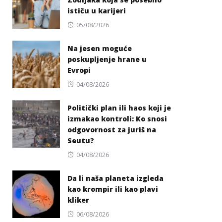
ističu u karijeri
Posted
05/08/2026
on
Na jesen moguće
poskupljenje hrane u
Evropi
Posted
04/08/2026
on
Politički plan ili haos koji je
izmakao kontroli: Ko snosi
odgovornost za juriš na
Seutu?
Posted
04/08/2026
on
Da li naša planeta izgleda
kao krompir ili kao plavi
kliker
Posted
06/08/2026