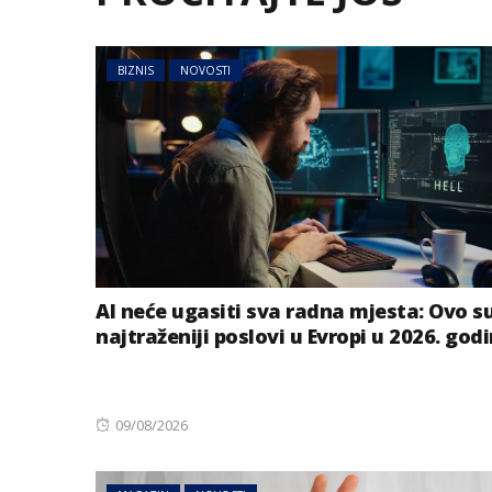
BIZNIS
NOVOSTI
AI neće ugasiti sva radna mjesta: Ovo s
najtraženiji poslovi u Evropi u 2026. godi
Posted
09/08/2026
on