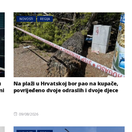
NOVOSTI
REGIJA
u
Na plaži u Hrvatskoj bor pao na kupače,
ni
povrijeđeno dvoje odraslih i dvoje djece
Posted
09/08/2026
on