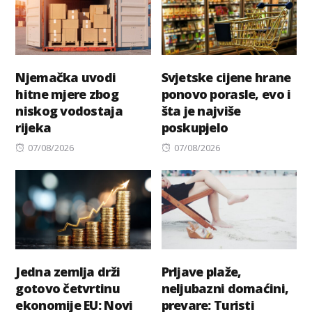
Njemačka uvodi
Svjetske cijene hrane
hitne mjere zbog
ponovo porasle, evo i
niskog vodostaja
šta je najviše
rijeka
poskupjelo
Posted
Posted
07/08/2026
07/08/2026
on
on
Jedna zemlja drži
Prljave plaže,
gotovo četvrtinu
neljubazni domaćini,
ekonomije EU: Novi
prevare: Turisti