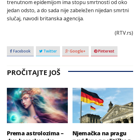
trenutnom epidemijom ima stopu smrtnosti od oko
jedan odsto, a do sada nije zabeležen nijedan smrtni
slučaj, navodi britanska agencija.
(RTV.rs)
Facebook
Twitter
Google+
Pinterest
PROČITAJTE JOŠ
Prema astrolozima –
Njemačka na pragu