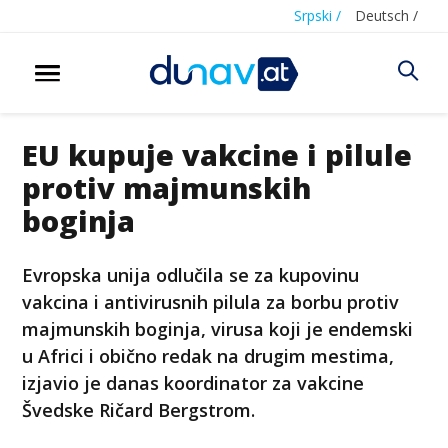
Srpski /
Deutsch /
EU kupuje vakcine i pilule
protiv majmunskih
boginja
Evropska unija odlučila se za kupovinu
vakcina i antivirusnih pilula za borbu protiv
majmunskih boginja, virusa koji je endemski
u Africi i obično redak na drugim mestima,
izjavio je danas koordinator za vakcine
Švedske Ričard Bergstrom.