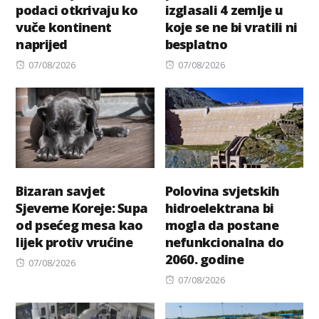
podaci otkrivaju ko
izglasali 4 zemlje u
vuče kontinent
koje se ne bi vratili ni
naprijed
besplatno
Posted
Posted
07/08/2026
07/08/2026
on
on
Bizaran savjet
Polovina svjetskih
Sjeverne Koreje: Supa
hidroelektrana bi
od psećeg mesa kao
mogla da postane
lijek protiv vrućine
nefunkcionalna do
2060. godine
Posted
07/08/2026
on
Posted
07/08/2026
on