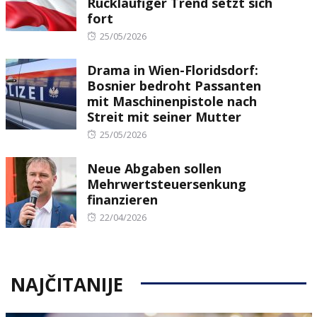
Rückläufiger Trend setzt sich
fort
Posted
25/05/2026
on
Drama in Wien-Floridsdorf:
Bosnier bedroht Passanten
mit Maschinenpistole nach
Streit mit seiner Mutter
Posted
25/05/2026
on
Neue Abgaben sollen
Mehrwertsteuersenkung
finanzieren
Posted
22/04/2026
on
NAJČITANIJE