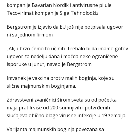
kompanije Bavarian Nordik i antivirusne pilule
Tecovirimat kompanije Siga Tehnolodžiz.
Bergstrom je izjavio da EU još nije potpisala ugovor
ni sa jednom firmom.
„Ali, ubrzo ćemo to učiniti. Trebalo bi da imamo gotov
ugovor za nedelju dana i možda neke ograničene
isporuke u junu“, naveo je Bergstrom..
Imvanek je vakcina protiv malih boginja, koje su
slične majmunskim boginjama.
Zdravstveni zvaničnici širom sveta su od početka
maja pratili više od 200 sumnjivih i potvrđenih
slučajeva obično blage virusne infekcije u 19 zemalja.
Varijanta majmunskih boginja povezana sa