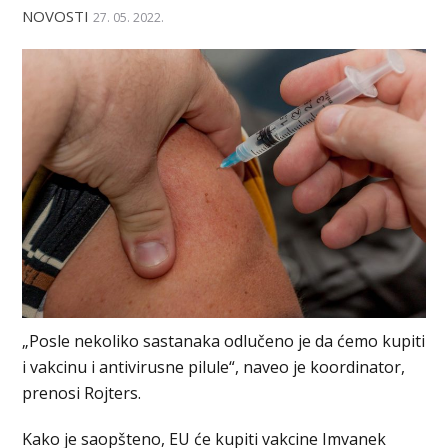
NOVOSTI
27. 05. 2022.
„Posle nekoliko sastanaka odlučeno je da ćemo kupiti
i vakcinu i antivirusne pilule“, naveo je koordinator,
prenosi Rojters.
Kako je saopšteno, EU će kupiti vakcine Imvanek