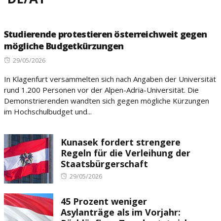
Studierende protestieren österreichweit gegen
mögliche Budgetkürzungen
Posted
29/05/2026
on
In Klagenfurt versammelten sich nach Angaben der Universität
rund 1.200 Personen vor der Alpen-Adria-Universität. Die
Demonstrierenden wandten sich gegen mögliche Kürzungen
im Hochschulbudget und...
Kunasek fordert strengere
Regeln für die Verleihung der
Staatsbürgerschaft
Posted
29/05/2026
on
45 Prozent weniger
Asylanträge als im Vorjahr: