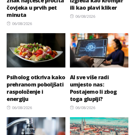
znak najčešće pročita
izgleda kao krompir
čovjeka u prvih pet
ili kao plavi kliker
minuta
Posted
06/08/2026
Posted
on
06/08/2026
on
Psiholog otkriva kako
AI sve više radi
prehranom poboljšati
umjesto nas:
raspoloženje i
Postajemo li zbog
energiju
toga gluplji?
Posted
Posted
06/08/2026
06/08/2026
on
on