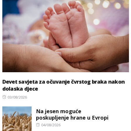
Devet savjeta za očuvanje čvrstog braka nakon
dolaska djece
Posted
03/08/2026
on
Na jesen moguće
poskupljenje hrane u Evropi
Posted
04/08/2026