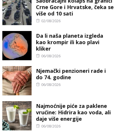
Saobraćajni kolaps na granici
Crne Gore i Hrvatske, čeka se
više od 10 sati
Posted
02/08/2026
on
Da li naša planeta izgleda
kao krompir ili kao plavi
kliker
Posted
06/08/2026
on
Njemački penzioneri rade i
do 74. godine
Posted
06/08/2026
on
Najmoćnije piće za paklene
vrućine: Hidrira kao voda, ali
daje više energije
Posted
06/08/2026