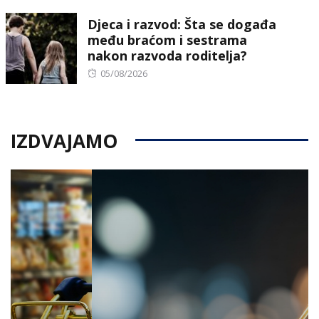
on
Djeca i razvod: Šta se događa
među braćom i sestrama
nakon razvoda roditelja?
Posted
05/08/2026
on
IZDVAJAMO