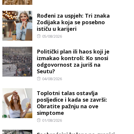
on
Rođeni za uspjeh: Tri znaka
Zodijaka koja se posebno
ističu u karijeri
Posted
05/08/2026
on
Politički plan ili haos koji je
izmakao kontroli: Ko snosi
odgovornost za juriš na
Seutu?
Posted
04/08/2026
on
Toplotni talas ostavlja
posljedice i kada se završi:
Obratite pažnju na ove
simptome
Posted
01/08/2026
on