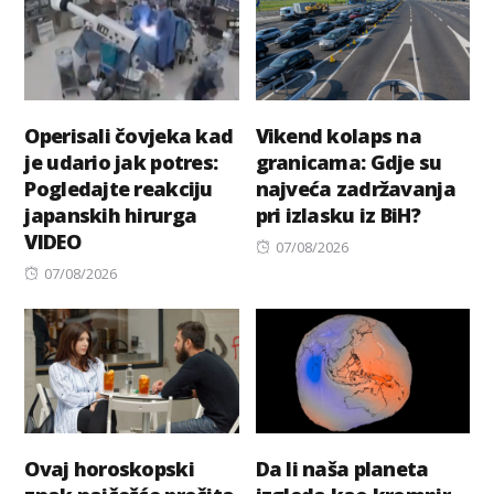
Operisali čovjeka kad
Vikend kolaps na
je udario jak potres:
granicama: Gdje su
Pogledajte reakciju
najveća zadržavanja
japanskih hirurga
pri izlasku iz BiH?
VIDEO
Posted
07/08/2026
Posted
on
07/08/2026
on
Ovaj horoskopski
Da li naša planeta