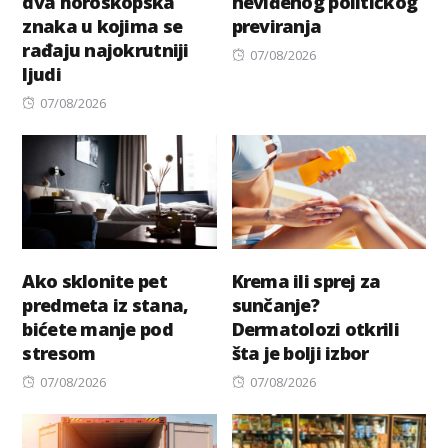
dva horoskopska
neviđenog političkog
znaka u kojima se
previranja
rađaju najokrutniji
Posted
07/08/2026
ljudi
on
Posted
07/08/2026
on
Ako sklonite pet
Krema ili sprej za
predmeta iz stana,
sunčanje?
bićete manje pod
Dermatolozi otkrili
stresom
šta je bolji izbor
Posted
Posted
07/08/2026
07/08/2026
on
on