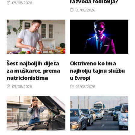
razvoda roditelja?
Posted
05/08/2026
on
Posted
05/08/2026
on
Šest najboljih dijeta
Oktriveno ko ima
za muškarce, prema
najbolju tajnu službu
nutricionistima
u Evropi
Posted
Posted
05/08/2026
05/08/2026
on
on