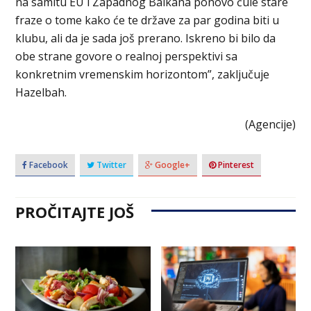
na samitu EU i Zapadnog Balkana ponovo čule stare
fraze o tome kako će te države za par godina biti u
klubu, ali da je sada još prerano. Iskreno bi bilo da
obe strane govore o realnoj perspektivi sa
konkretnim vremenskim horizontom”, zaključuje
Hazelbah.
(Agencije)
Facebook
Twitter
Google+
Pinterest
PROČITAJTE JOŠ