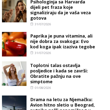
Psihologinja sa Harvarda
dijeli pet fraza koje
signaliziraju da je vaša veza
gotova
Posted
31/07/2026
on
Paprika je puna vitamina, ali
nije dobra za svakoga: Evo
kod koga ipak izaziva tegobe
Posted
31/07/2026
on
Toplotni talas ostavlja
posljedice i kada se završi:
Obratite pažnju na ove
simptome
Posted
01/08/2026
on
Drama na letu za Njemačku:
Avion hitno sletio u Beograd,