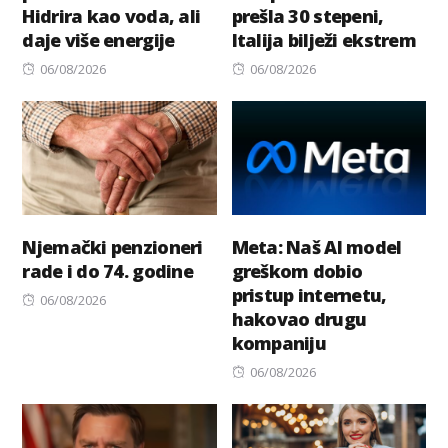
Hidrira kao voda, ali
prešla 30 stepeni,
daje više energije
Italija bilježi ekstrem
Posted
Posted
06/08/2026
06/08/2026
on
on
Njemački penzioneri
Meta: Naš AI model
rade i do 74. godine
greškom dobio
pristup internetu,
Posted
06/08/2026
hakovao drugu
on
kompaniju
Posted
06/08/2026
on