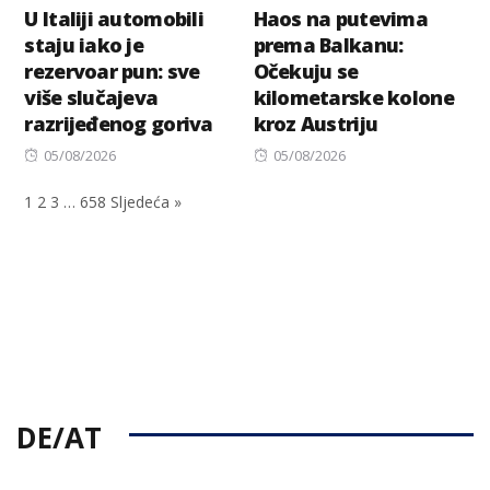
U Italiji automobili
Haos na putevima
staju iako je
prema Balkanu:
rezervoar pun: sve
Očekuju se
više slučajeva
kilometarske kolone
razrijeđenog goriva
kroz Austriju
Posted
Posted
05/08/2026
05/08/2026
on
on
1
2
3
…
658
Sljedeća »
DE/AT