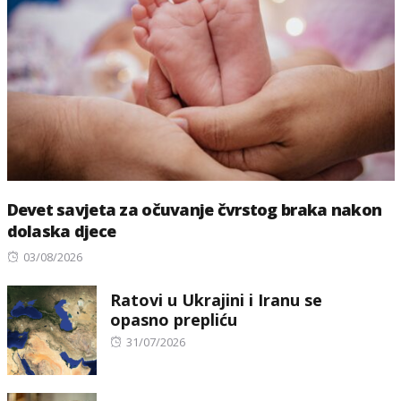
Devet savjeta za očuvanje čvrstog braka nakon
dolaska djece
Posted
03/08/2026
on
Ratovi u Ukrajini i Iranu se
opasno prepliću
Posted
31/07/2026
on