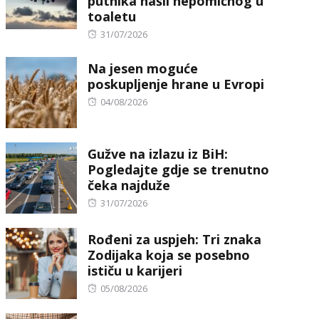
putnika našli nepomičnog u
toaletu
Posted
31/07/2026
on
Na jesen moguće
poskupljenje hrane u Evropi
Posted
04/08/2026
on
Gužve na izlazu iz BiH:
Pogledajte gdje se trenutno
čeka najduže
Posted
31/07/2026
on
Rođeni za uspjeh: Tri znaka
Zodijaka koja se posebno
ističu u karijeri
Posted
05/08/2026
on