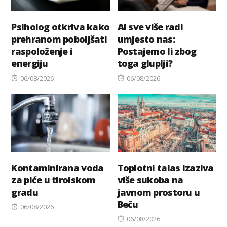
Psiholog otkriva kako
AI sve više radi
prehranom poboljšati
umjesto nas:
raspoloženje i
Postajemo li zbog
energiju
toga gluplji?
Posted
Posted
06/08/2026
06/08/2026
on
on
Kontaminirana voda
Toplotni talas izaziva
za piće u tirolskom
više sukoba na
gradu
javnom prostoru u
Beču
Posted
06/08/2026
on
Posted
06/08/2026