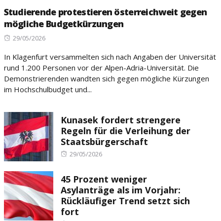
Studierende protestieren österreichweit gegen
mögliche Budgetkürzungen
Posted
29/05/2026
on
In Klagenfurt versammelten sich nach Angaben der Universität
rund 1.200 Personen vor der Alpen-Adria-Universität. Die
Demonstrierenden wandten sich gegen mögliche Kürzungen
im Hochschulbudget und...
Kunasek fordert strengere
Regeln für die Verleihung der
Staatsbürgerschaft
Posted
29/05/2026
on
45 Prozent weniger
Asylanträge als im Vorjahr:
Rückläufiger Trend setzt sich
fort