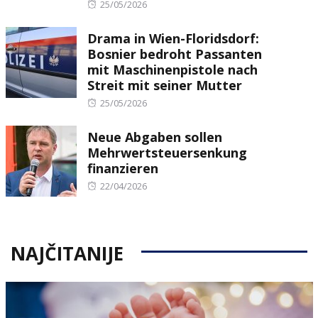
Posted
25/05/2026
on
Drama in Wien-Floridsdorf:
Bosnier bedroht Passanten
mit Maschinenpistole nach
Streit mit seiner Mutter
Posted
25/05/2026
on
Neue Abgaben sollen
Mehrwertsteuersenkung
finanzieren
Posted
22/04/2026
on
NAJČITANIJE