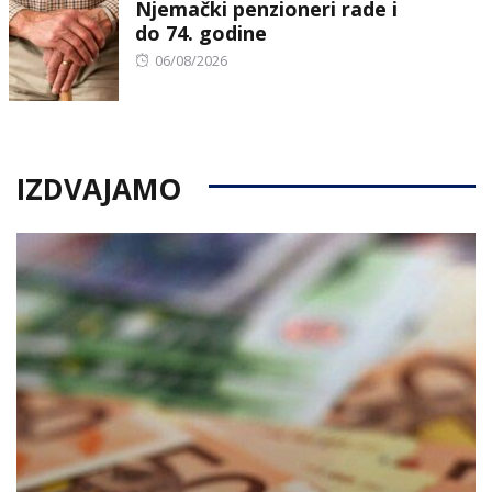
Njemački penzioneri rade i
do 74. godine
Posted
06/08/2026
on
IZDVAJAMO