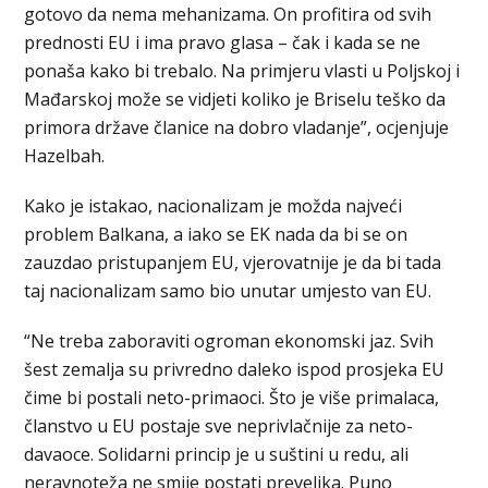
gotovo da nema mehanizama. On profitira od svih
prednosti EU i ima pravo glasa – čak i kada se ne
ponaša kako bi trebalo. Na primjeru vlasti u Poljskoj i
Mađarskoj može se vidjeti koliko je Briselu teško da
primora države članice na dobro vladanje”, ocjenjuje
Hazelbah.
Kako je istakao, nacionalizam je možda najveći
problem Balkana, a iako se EK nada da bi se on
zauzdao pristupanjem EU, vjerovatnije je da bi tada
taj nacionalizam samo bio unutar umjesto van EU.
“Ne treba zaboraviti ogroman ekonomski jaz. Svih
šest zemalja su privredno daleko ispod prosjeka EU
čime bi postali neto-primaoci. Što je više primalaca,
članstvo u EU postaje sve neprivlačnije za neto-
davaoce. Solidarni princip je u suštini u redu, ali
neravnoteža ne smije postati prevelika. Puno