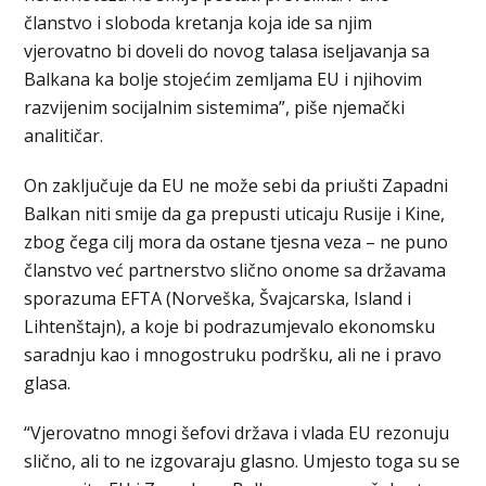
članstvo i sloboda kretanja koja ide sa njim
vjerovatno bi doveli do novog talasa iseljavanja sa
Balkana ka bolje stojećim zemljama EU i njihovim
razvijenim socijalnim sistemima”, piše njemački
analitičar.
On zaključuje da EU ne može sebi da priušti Zapadni
Balkan niti smije da ga prepusti uticaju Rusije i Kine,
zbog čega cilj mora da ostane tjesna veza – ne puno
članstvo već partnerstvo slično onome sa državama
sporazuma EFTA (Norveška, Švajcarska, Island i
Lihtenštajn), a koje bi podrazumjevalo ekonomsku
saradnju kao i mnogostruku podršku, ali ne i pravo
glasa.
“Vjerovatno mnogi šefovi država i vlada EU rezonuju
slično, ali to ne izgovaraju glasno. Umjesto toga su se