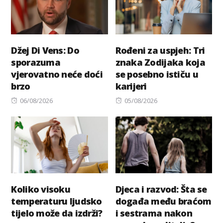
Džej Di Vens: Do
Rođeni za uspjeh: Tri
sporazuma
znaka Zodijaka koja
vjerovatno neće doći
se posebno ističu u
brzo
karijeri
Posted
Posted
06/08/2026
05/08/2026
on
on
Koliko visoku
Djeca i razvod: Šta se
temperaturu ljudsko
događa među braćom
tijelo može da izdrži?
i sestrama nakon