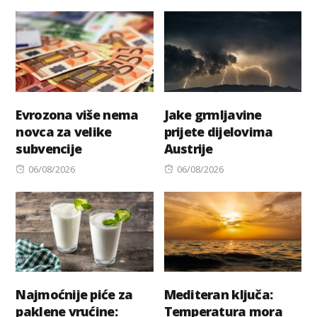
on
Evrozona više nema
Jake grmljavine
novca za velike
prijete dijelovima
subvencije
Austrije
Posted
Posted
06/08/2026
06/08/2026
on
on
Najmoćnije piće za
Mediteran ključa:
paklene vrućine:
Temperatura mora