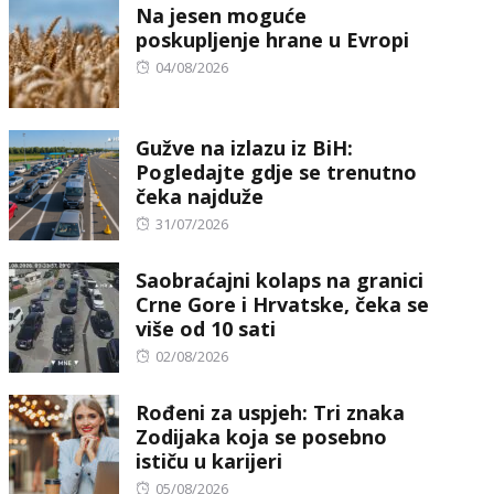
Na jesen moguće
poskupljenje hrane u Evropi
Posted
04/08/2026
on
Gužve na izlazu iz BiH:
Pogledajte gdje se trenutno
čeka najduže
Posted
31/07/2026
on
Saobraćajni kolaps na granici
Crne Gore i Hrvatske, čeka se
više od 10 sati
Posted
02/08/2026
on
Rođeni za uspjeh: Tri znaka
Zodijaka koja se posebno
ističu u karijeri
Posted
05/08/2026