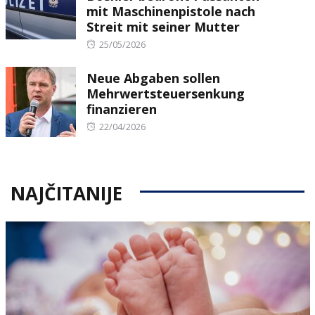
mit Maschinenpistole nach
Streit mit seiner Mutter
Posted
25/05/2026
on
Neue Abgaben sollen
Mehrwertsteuersenkung
finanzieren
Posted
22/04/2026
on
NAJČITANIJE