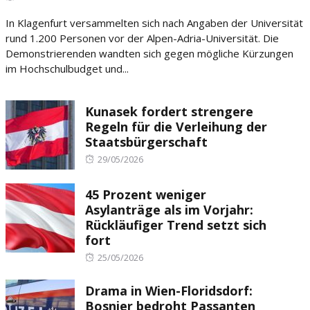
on
In Klagenfurt versammelten sich nach Angaben der Universität
rund 1.200 Personen vor der Alpen-Adria-Universität. Die
Demonstrierenden wandten sich gegen mögliche Kürzungen
im Hochschulbudget und...
Kunasek fordert strengere
Regeln für die Verleihung der
Staatsbürgerschaft
Posted
29/05/2026
on
45 Prozent weniger
Asylanträge als im Vorjahr:
Rückläufiger Trend setzt sich
fort
Posted
25/05/2026
on
Drama in Wien-Floridsdorf:
Bosnier bedroht Passanten