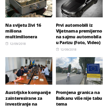
Na svijetu živi 16
Prvi automobili iz
miliona
Vijetnama premijerno
multimilionera
na sajmu automobila
u Parizu (Foto, Video)
Posted
12/09/2018
on
Posted
12/09/2018
on
Austrijske kompanije
Promjena granica na
zainteresirane za
Balkanu više nije tabu
investiranje na
tema