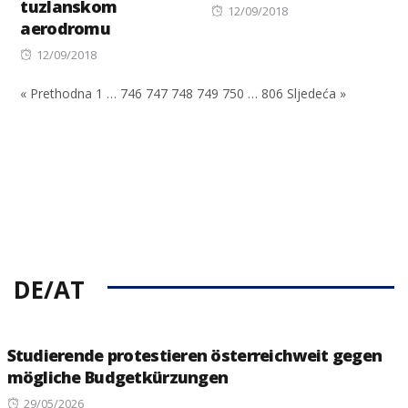
tuzlanskom
Posted
12/09/2018
aerodromu
on
Posted
12/09/2018
on
« Prethodna
1
…
746
747
748
749
750
…
806
Sljedeća »
DE/AT
Studierende protestieren österreichweit gegen
mögliche Budgetkürzungen
Posted
29/05/2026