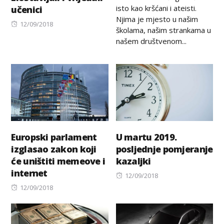
isto kao kršćani i ateisti.
učenici
Njima je mjesto u našim
Posted
12/09/2018
školama, našim strankama u
on
našem društvenom...
Europski parlament
U martu 2019.
izglasao zakon koji
posljednje pomjeranje
će uništiti memeove i
kazaljki
internet
Posted
12/09/2018
Posted
on
12/09/2018
on