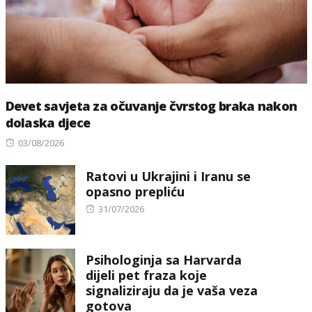
Devet savjeta za očuvanje čvrstog braka nakon
dolaska djece
Posted
03/08/2026
on
Ratovi u Ukrajini i Iranu se
opasno prepliću
Posted
31/07/2026
on
Psihologinja sa Harvarda
dijeli pet fraza koje
signaliziraju da je vaša veza
gotova