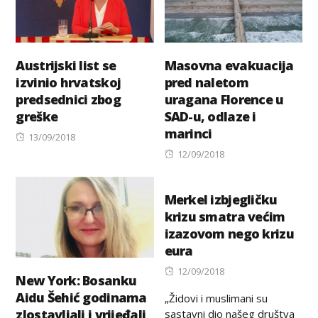
Austrijski list se
Masovna evakuacija
izvinio hrvatskoj
pred naletom
predsednici zbog
uragana Florence u
greške
SAD-u, odlaze i
marinci
Posted
13/09/2018
on
Posted
12/09/2018
on
Merkel izbjegličku
krizu smatra većim
izazovom nego krizu
eura
Posted
12/09/2018
New York: Bosanku
on
Aidu Šehić godinama
„Židovi i muslimani su
zlostavljali i vrijeđali
sastavni dio našeg društva