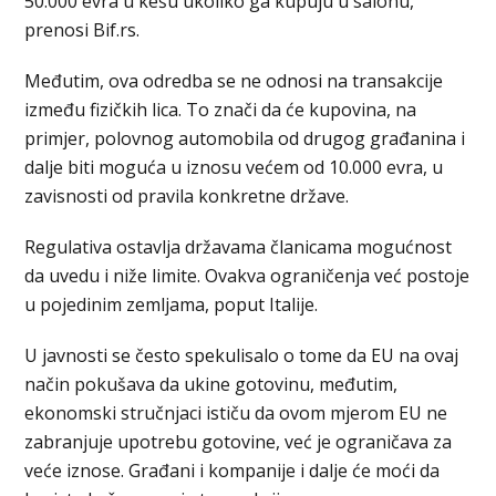
50.000 evra u kešu ukoliko ga kupuju u salonu,
prenosi Bif.rs.
Međutim, ova odredba se ne odnosi na transakcije
između fizičkih lica. To znači da će kupovina, na
primjer, polovnog automobila od drugog građanina i
dalje biti moguća u iznosu većem od 10.000 evra, u
zavisnosti od pravila konkretne države.
Regulativa ostavlja državama članicama mogućnost
da uvedu i niže limite. Ovakva ograničenja već postoje
u pojedinim zemljama, poput Italije.
U javnosti se često spekulisalo o tome da EU na ovaj
način pokušava da ukine gotovinu, međutim,
ekonomski stručnjaci ističu da ovom mjerom EU ne
zabranjuje upotrebu gotovine, već je ograničava za
veće iznose. Građani i kompanije i dalje će moći da