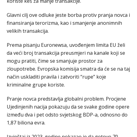
koriste keš za manje transakcije.
Glavni cilj ove odluke jeste borba protiv pranja novca i
finansiranja terorizma, kao i smanjenje anonimnih
velikih transakcija.
Prema pisanju Euronewsa, uvođenjem limita EU želi
da veći broj transakcija preusmjeri na kanale koji se
mogu pratiti, čime se smanjuje prostor za
zloupotrebe. Evropska komisija smatra da će se na taj
način uskladiti pravila i zatvoriti “rupe” koje
kriminalne grupe koriste.
Pranje novca predstavlja globalni problem. Procjene
Ujedinjenih nacija pokazuju da se svake godine opere
između dva i pet odsto svjetskog BDP-a, odnosno do
1,87 biliona evra.
Izvještaj iz 2023. godine pokazao je da gotovo 70