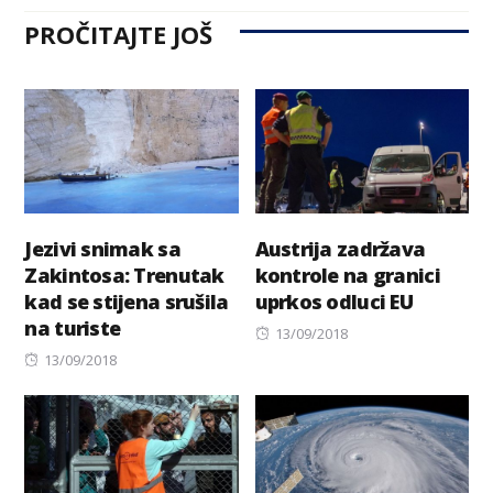
PROČITAJTE JOŠ
Jezivi snimak sa
Austrija zadržava
Zakintosa: Trenutak
kontrole na granici
kad se stijena srušila
uprkos odluci EU
na turiste
Posted
13/09/2018
Posted
on
13/09/2018
on