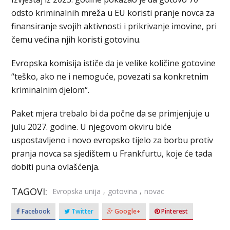
odsto kriminalnih mreža u EU koristi pranje novca za
finansiranje svojih aktivnosti i prikrivanje imovine, pri
čemu većina njih koristi gotovinu.
Evropska komisija ističe da je velike količine gotovine
“teško, ako ne i nemoguće, povezati sa konkretnim
kriminalnim djelom“.
Paket mjera trebalo bi da počne da se primjenjuje u
julu 2027. godine. U njegovom okviru biće
uspostavljeno i novo evropsko tijelo za borbu protiv
pranja novca sa sjedištem u Frankfurtu, koje će tada
dobiti puna ovlašćenja.
TAGOVI:
,
,
Evropska unija
gotovina
novac
Facebook
Twitter
Google+
Pinterest