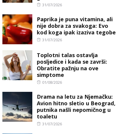
Posted
31/07/2026
on
Paprika je puna vitamina, ali
nije dobra za svakoga: Evo
kod koga ipak izaziva tegobe
Posted
31/07/2026
on
Toplotni talas ostavlja
posljedice i kada se završi:
Obratite pažnju na ove
simptome
Posted
01/08/2026
on
Drama na letu za Njemačku:
Avion hitno sletio u Beograd,
putnika našli nepomičnog u
toaletu
Posted
31/07/2026
on