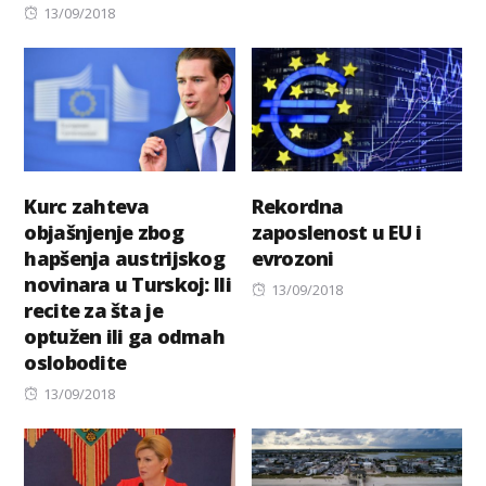
Posted
on
13/09/2018
on
Kurc zahteva
Rekordna
objašnjenje zbog
zaposlenost u EU i
hapšenja austrijskog
evrozoni
novinara u Turskoj: Ili
Posted
13/09/2018
recite za šta je
on
optužen ili ga odmah
oslobodite
Posted
13/09/2018
on