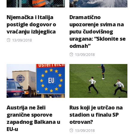
Njemačka i Italija
Dramatično
postigle dogovor o
upozorenje svima na
vraćanju izbjeglica
putu čudovišnog
uragana: “Sklonite se
Posted
13/09/2018
odmah”
on
Posted
13/09/2018
on
Austrija ne želi
Rus koji je utrčao na
granične sporove
stadion u finalu SP
zapadnog Balkana u
otrovan?
EU-u
Posted
13/09/2018